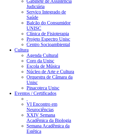
Gabinete de Assistência
Judiciária
Serviço Integrado de
Saúde
Balcão do Consumidor
UNISC
Clínica de Fisioterapia
Projeto Espectro Unisc
Centro Socioambiental
Cultura
Agenda Cultural
Coro da Unisc
Escola de Música
Núcleo de Arte e Cultura
Orquestra de Câmara da
Unisc
Pinacoteca Unisc
Eventos / Certificados
VI Encontro em
Neurociências
XXIV Semana
Acadêmica da Biologia
Semana Acadêmica da
Estética