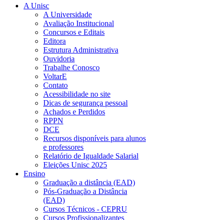
A Unisc
A Universidade
Avaliação Institucional
Concursos e Editais
Editora
Estrutura Administrativa
Ouvidoria
Trabalhe Conosco
VoltarE
Contato
Acessibilidade no site
Dicas de segurança pessoal
Achados e Perdidos
RPPN
DCE
Recursos disponíveis para alunos
e professores
Relatório de Igualdade Salarial
Eleições Unisc 2025
Ensino
Graduação a distância (EAD)
Pós-Graduação a Distância
(EAD)
Cursos Técnicos - CEPRU
Cursos Profissionalizantes