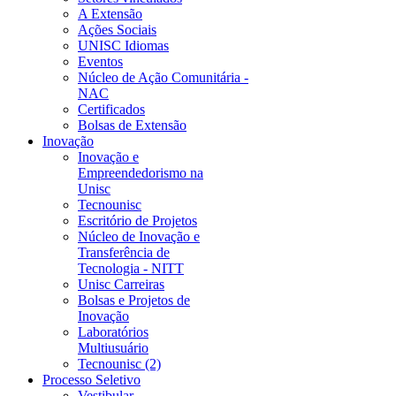
A Extensão
Ações Sociais
UNISC Idiomas
Eventos
Núcleo de Ação Comunitária -
NAC
Certificados
Bolsas de Extensão
Inovação
Inovação e
Empreendedorismo na
Unisc
Tecnounisc
Escritório de Projetos
Núcleo de Inovação e
Transferência de
Tecnologia - NITT
Unisc Carreiras
Bolsas e Projetos de
Inovação
Laboratórios
Multiusuário
Tecnounisc (2)
Processo Seletivo
Vestibular