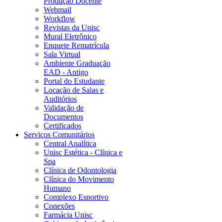
Produção Docente
Webmail
Workflow
Revistas da Unisc
Mural Eletrônico
Enquete Rematrícula
Sala Virtual
Ambiente Graduação
EAD - Antigo
Portal do Estudante
Locação de Salas e
Auditórios
Validação de
Documentos
Certificados
Serviços Comunitários
Central Analítica
Unisc Estética - Clínica e
Spa
Clínica de Odontologia
Clínica do Movimento
Humano
Complexo Esportivo
Conexões
Farmácia Unisc