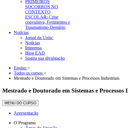
PRIMEIROS
SOCORROS NO
CONTEXTO
ESCOLAR: Crise
convulsiva, Ferimentos e
Traumatismo Dentário
Notícias
Jornal da Unisc
Notícias
Imprensa
Blog EAD
Sugira sua divulgação
Ensino
>
Todos os cursos
>
Mestrado e Doutorado em Sistemas e Processos Industriais
Mestrado e Doutorado em Sistemas e Processos I
MENU DO CURSO
Apresentação
O Programa
Áreas de Atuação