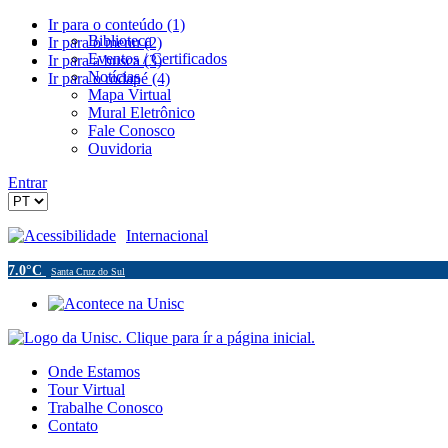
Ir para o conteúdo (1)
Biblioteca
Ir para o menu (2)
Eventos / Certificados
Ir para a busca (3)
Notícias
Ir para o rodapé (4)
Mapa Virtual
Mural Eletrônico
Fale Conosco
Ouvidoria
Entrar
Acessibilidade
Internacional
7.0°C
Santa Cruz do Sul
Onde Estamos
Tour Virtual
Trabalhe Conosco
Contato