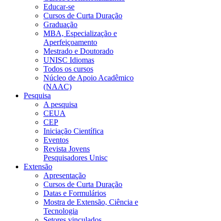
Educar-se
Cursos de Curta Duração
Graduação
MBA, Especialização e
Aperfeiçoamento
Mestrado e Doutorado
UNISC Idiomas
Todos os cursos
Núcleo de Apoio Acadêmico
(NAAC)
Pesquisa
A pesquisa
CEUA
CEP
Iniciação Científica
Eventos
Revista Jovens
Pesquisadores Unisc
Extensão
Apresentação
Cursos de Curta Duração
Datas e Formulários
Mostra de Extensão, Ciência e
Tecnologia
Setores vinculados