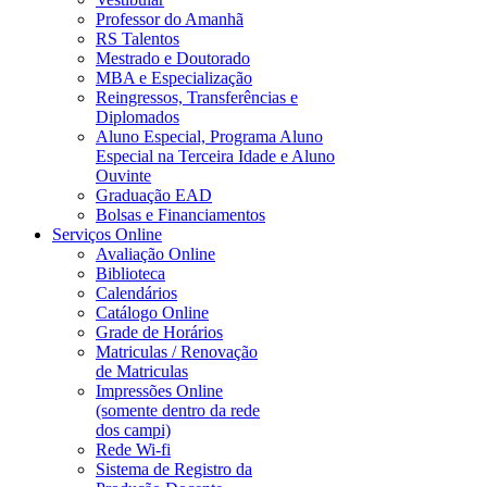
Professor do Amanhã
RS Talentos
Mestrado e Doutorado
MBA e Especialização
Reingressos, Transferências e
Diplomados
Aluno Especial, Programa Aluno
Especial na Terceira Idade e Aluno
Ouvinte
Graduação EAD
Bolsas e Financiamentos
Serviços Online
Avaliação Online
Biblioteca
Calendários
Catálogo Online
Grade de Horários
Matriculas / Renovação
de Matriculas
Impressões Online
(somente dentro da rede
dos campi)
Rede Wi-fi
Sistema de Registro da