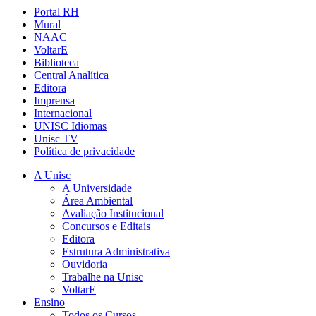
Portal RH
Mural
NAAC
VoltarE
Biblioteca
Central Analítica
Editora
Imprensa
Internacional
UNISC Idiomas
Unisc TV
Política de privacidade
A Unisc
A Universidade
Área Ambiental
Avaliação Institucional
Concursos e Editais
Editora
Estrutura Administrativa
Ouvidoria
Trabalhe na Unisc
VoltarE
Ensino
Todos os Cursos