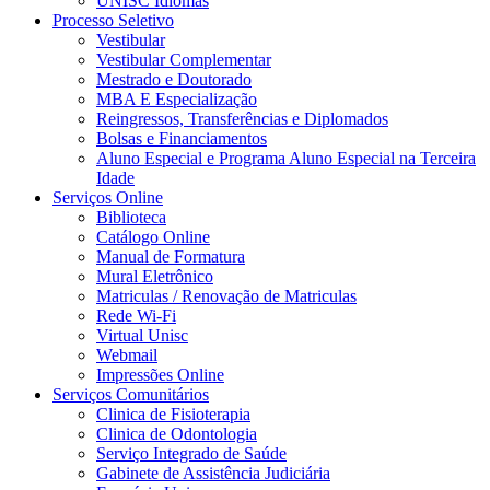
UNISC Idiomas
Processo Seletivo
Vestibular
Vestibular Complementar
Mestrado e Doutorado
MBA E Especialização
Reingressos, Transferências e Diplomados
Bolsas e Financiamentos
Aluno Especial e Programa Aluno Especial na Terceira
Idade
Serviços Online
Biblioteca
Catálogo Online
Manual de Formatura
Mural Eletrônico
Matriculas / Renovação de Matriculas
Rede Wi-Fi
Virtual Unisc
Webmail
Impressões Online
Serviços Comunitários
Clinica de Fisioterapia
Clinica de Odontologia
Serviço Integrado de Saúde
Gabinete de Assistência Judiciária