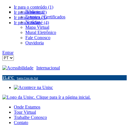
Ir para o conteúdo (1)
Biblioteca
Ir para o menu (2)
Eventos / Certificados
Ir para a busca (3)
Notícias
Ir para o rodapé (4)
Mapa Virtual
Mural Eletrônico
Fale Conosco
Ouvidoria
Entrar
Acessibilidade
Internacional
15.4°C
Santa Cruz do Sul
Onde Estamos
Tour Virtual
Trabalhe Conosco
Contato