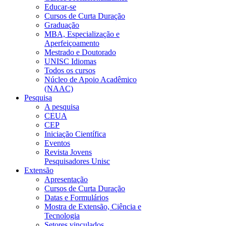
Educar-se
Cursos de Curta Duração
Graduação
MBA, Especialização e
Aperfeiçoamento
Mestrado e Doutorado
UNISC Idiomas
Todos os cursos
Núcleo de Apoio Acadêmico
(NAAC)
Pesquisa
A pesquisa
CEUA
CEP
Iniciação Científica
Eventos
Revista Jovens
Pesquisadores Unisc
Extensão
Apresentação
Cursos de Curta Duração
Datas e Formulários
Mostra de Extensão, Ciência e
Tecnologia
Setores vinculados