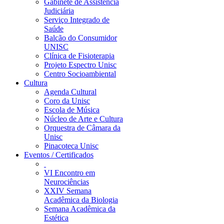
Gabinete de Assistência
Judiciária
Serviço Integrado de
Saúde
Balcão do Consumidor
UNISC
Clínica de Fisioterapia
Projeto Espectro Unisc
Centro Socioambiental
Cultura
Agenda Cultural
Coro da Unisc
Escola de Música
Núcleo de Arte e Cultura
Orquestra de Câmara da
Unisc
Pinacoteca Unisc
Eventos / Certificados
VI Encontro em
Neurociências
XXIV Semana
Acadêmica da Biologia
Semana Acadêmica da
Estética