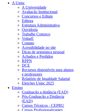
A Unisc
A Universidade
Avaliação Institucional
Concursos e Editais
Editora
Estrutura Administrativa
Ouvidoria
Trabalhe Conosco
VoltarE
Contato
Acessibilidade no site
Dicas de segurança pessoal
Achados e Perdidos
RPPN
DCE
Recursos disponíveis para alunos
e professores
Relatório de Igualdade Salarial
Eleições Unisc 2025
Ensino
Graduação a distância (EAD)
Pós-Graduação a Distância
(EAD)
Cursos Técnicos - CEPRU
Cursos Profissionalizantes