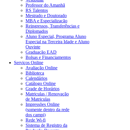
Professor do Amanhã
RS Talentos
Mestrado e Doutorado
MBA e Especialização
Reingressos, Transferências e
Diplomados
Aluno Especial, Programa Aluno
Especial na Terceira Idade e Aluno
Ouvinte
Graduação EAD
Bolsas e Financiamentos
Serviços Online
Avaliação Online
Biblioteca
Calendários
Catálogo Online
Grade de Horários
Matriculas / Renovação
de Matriculas
Impressões Online
(somente dentro da rede
dos campi)
Rede Wi-fi
Sistema de Registro da