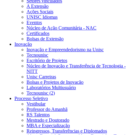
Setores vinculados
A Extensão
Ações Sociais
UNISC Idiomas
Eventos
Núcleo de Ação Comunitária - NAC
Certificados
Bolsas de Extensão
Inovação
Inovação e Empreendedorismo na Unisc
Tecnounisc
Escritório de Projetos
Núcleo de Inovação e Transferência de Tecnologia -
NITT
Unisc Carreiras
Bolsas e Projetos de Inovação
Laboratórios Multiusuário
Tecnounisc (2)
Processo Seletivo
Vestibular
Professor do Amanhã
RS Talentos
Mestrado e Doutorado
MBA e Especialização
Reingressos, Transferências e Diplomados