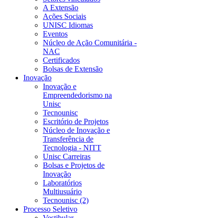
A Extensão
Ações Sociais
UNISC Idiomas
Eventos
Núcleo de Ação Comunitária -
NAC
Certificados
Bolsas de Extensão
Inovação
Inovação e
Empreendedorismo na
Unisc
Tecnounisc
Escritório de Projetos
Núcleo de Inovação e
Transferência de
Tecnologia - NITT
Unisc Carreiras
Bolsas e Projetos de
Inovação
Laboratórios
Multiusuário
Tecnounisc (2)
Processo Seletivo
Vestibular