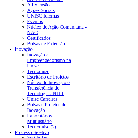
A Extensão
Ações Sociais
UNISC Idiomas
Eventos
Núcleo de Ação Comunitária -
NAC
Certificados
Bolsas de Extensão
Inovação
Inovação e
Empreendedorismo na
Unisc
Tecnounisc
Escritório de Projetos
Núcleo de Inovação e
Transferência de
Tecnologia - NITT
Unisc Carreiras
Bolsas e Projetos de
Inovação
Laboratórios
Multiusuário
Tecnounisc (2)
Processo Seletivo
Vestibular