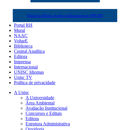
Painel de Metas, Ações e Indicadores do PPGSPI
Portal RH
Mural
NAAC
VoltarE
Biblioteca
Central Analítica
Editora
Imprensa
Internacional
UNISC Idiomas
Unisc TV
Política de privacidade
A Unisc
A Universidade
Área Ambiental
Avaliação Institucional
Concursos e Editais
Editora
Estrutura Administrativa
Ouvidoria