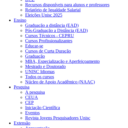
Recursos disponíveis para alunos e professores
Relatório de Igualdade Salarial
Eleições Unisc 2025
Ensino
Graduação a distância (EAD)
Pós-Graduação a Distância (EAD)
Cursos Técnicos - CEPRU
Cursos Profissionalizantes
Educar-se
Cursos de Curta Duração
Graduação
MBA, Especialização e Aperfeiçoamento
Mestrado e Doutorado
UNISC Idiomas
Todos os cursos
Núcleo de Apoio Acadêmico (NAAC)
Pesquisa
A pesquisa
CEUA
CEP
Iniciação Científica
Eventos
Revista Jovens Pesquisadores Unisc
Extensão