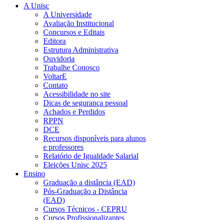
A Unisc
A Universidade
Avaliação Institucional
Concursos e Editais
Editora
Estrutura Administrativa
Ouvidoria
Trabalhe Conosco
VoltarE
Contato
Acessibilidade no site
Dicas de segurança pessoal
Achados e Perdidos
RPPN
DCE
Recursos disponíveis para alunos
e professores
Relatório de Igualdade Salarial
Eleições Unisc 2025
Ensino
Graduação a distância (EAD)
Pós-Graduação a Distância
(EAD)
Cursos Técnicos - CEPRU
Cursos Profissionalizantes