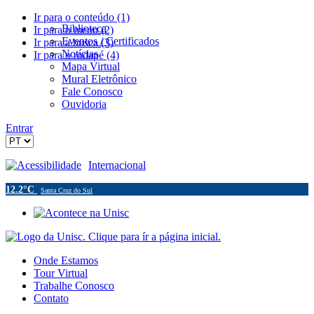
Ir para o conteúdo (1)
Biblioteca
Ir para o menu (2)
Eventos / Certificados
Ir para a busca (3)
Notícias
Ir para o rodapé (4)
Mapa Virtual
Mural Eletrônico
Fale Conosco
Ouvidoria
Entrar
Acessibilidade
Internacional
12.2°C
Santa Cruz do Sul
Onde Estamos
Tour Virtual
Trabalhe Conosco
Contato