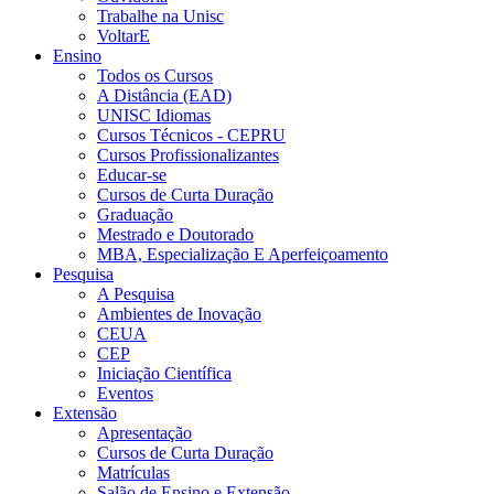
Trabalhe na Unisc
VoltarE
Ensino
Todos os Cursos
A Distância (EAD)
UNISC Idiomas
Cursos Técnicos - CEPRU
Cursos Profissionalizantes
Educar-se
Cursos de Curta Duração
Graduação
Mestrado e Doutorado
MBA, Especialização E Aperfeiçoamento
Pesquisa
A Pesquisa
Ambientes de Inovação
CEUA
CEP
Iniciação Científica
Eventos
Extensão
Apresentação
Cursos de Curta Duração
Matrículas
Salão de Ensino e Extensão