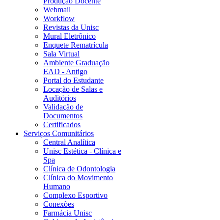
Produção Docente
Webmail
Workflow
Revistas da Unisc
Mural Eletrônico
Enquete Rematrícula
Sala Virtual
Ambiente Graduação
EAD - Antigo
Portal do Estudante
Locação de Salas e
Auditórios
Validação de
Documentos
Certificados
Serviços Comunitários
Central Analítica
Unisc Estética - Clínica e
Spa
Clínica de Odontologia
Clínica do Movimento
Humano
Complexo Esportivo
Conexões
Farmácia Unisc