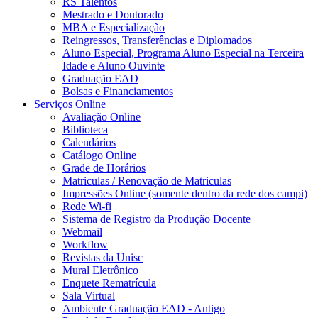
RS Talentos
Mestrado e Doutorado
MBA e Especialização
Reingressos, Transferências e Diplomados
Aluno Especial, Programa Aluno Especial na Terceira
Idade e Aluno Ouvinte
Graduação EAD
Bolsas e Financiamentos
Serviços Online
Avaliação Online
Biblioteca
Calendários
Catálogo Online
Grade de Horários
Matriculas / Renovação de Matriculas
Impressões Online (somente dentro da rede dos campi)
Rede Wi-fi
Sistema de Registro da Produção Docente
Webmail
Workflow
Revistas da Unisc
Mural Eletrônico
Enquete Rematrícula
Sala Virtual
Ambiente Graduação EAD - Antigo