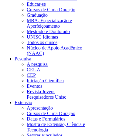
Educar-se
Cursos de Curta Duração
Graduação
MBA, Especialização e
Aperfeiçoamento
Mestrado e Doutorado
UNISC Idiomas
Todos os cursos
Núcleo de Apoio Acadêmico
(NAAC)
Pesquisa
A pesquisa
CEUA
CEP
Iniciação Científica
Eventos
Revista Jovens
Pesquisadores Unisc
Extensão
Apresentação
Cursos de Curta Duração
Datas e Formulários
Mostra de Extensão, Ciência e
Tecnologia
Setores vinculados