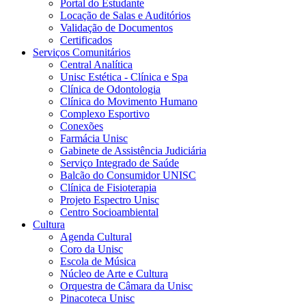
Portal do Estudante
Locação de Salas e Auditórios
Validação de Documentos
Certificados
Serviços Comunitários
Central Analítica
Unisc Estética - Clínica e Spa
Clínica de Odontologia
Clínica do Movimento Humano
Complexo Esportivo
Conexões
Farmácia Unisc
Gabinete de Assistência Judiciária
Serviço Integrado de Saúde
Balcão do Consumidor UNISC
Clínica de Fisioterapia
Projeto Espectro Unisc
Centro Socioambiental
Cultura
Agenda Cultural
Coro da Unisc
Escola de Música
Núcleo de Arte e Cultura
Orquestra de Câmara da Unisc
Pinacoteca Unisc