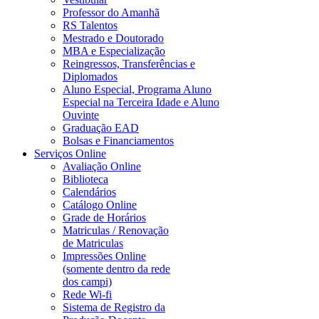
Professor do Amanhã
RS Talentos
Mestrado e Doutorado
MBA e Especialização
Reingressos, Transferências e
Diplomados
Aluno Especial, Programa Aluno
Especial na Terceira Idade e Aluno
Ouvinte
Graduação EAD
Bolsas e Financiamentos
Serviços Online
Avaliação Online
Biblioteca
Calendários
Catálogo Online
Grade de Horários
Matriculas / Renovação
de Matriculas
Impressões Online
(somente dentro da rede
dos campi)
Rede Wi-fi
Sistema de Registro da