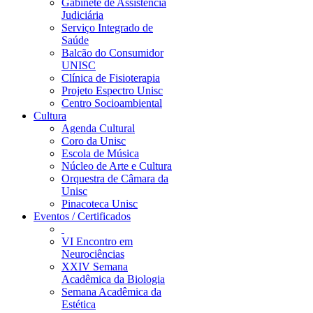
Gabinete de Assistência
Judiciária
Serviço Integrado de
Saúde
Balcão do Consumidor
UNISC
Clínica de Fisioterapia
Projeto Espectro Unisc
Centro Socioambiental
Cultura
Agenda Cultural
Coro da Unisc
Escola de Música
Núcleo de Arte e Cultura
Orquestra de Câmara da
Unisc
Pinacoteca Unisc
Eventos / Certificados
VI Encontro em
Neurociências
XXIV Semana
Acadêmica da Biologia
Semana Acadêmica da
Estética