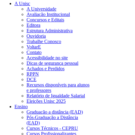
A Unisc
A Universidade
Avaliação Institucional
Concursos e Editais
Editora
Estrutura Administrativa
Ouvidoria
Trabalhe Conosco
VoltarE
Contato
Acessibilidade no site
Dicas de segurança pessoal
Achados e Perdidos
RPPN
DCE
Recursos disponíveis para alunos
e professores
Relatório de Igualdade Salarial
Eleições Unisc 2025
Ensino
Graduação a distância (EAD)
Pós-Graduação a Distância
(EAD)
Cursos Técnicos - CEPRU
Cursos Profissionalizantes