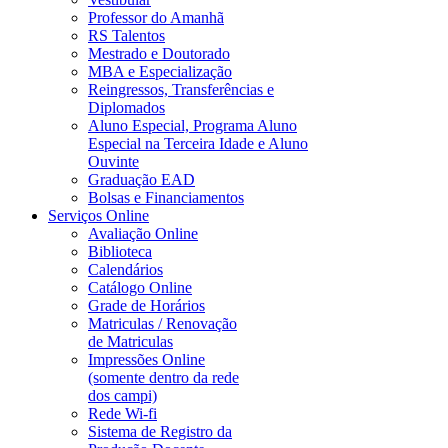
Professor do Amanhã
RS Talentos
Mestrado e Doutorado
MBA e Especialização
Reingressos, Transferências e
Diplomados
Aluno Especial, Programa Aluno
Especial na Terceira Idade e Aluno
Ouvinte
Graduação EAD
Bolsas e Financiamentos
Serviços Online
Avaliação Online
Biblioteca
Calendários
Catálogo Online
Grade de Horários
Matriculas / Renovação
de Matriculas
Impressões Online
(somente dentro da rede
dos campi)
Rede Wi-fi
Sistema de Registro da