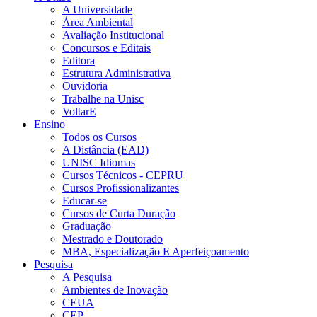
A Universidade
Área Ambiental
Avaliação Institucional
Concursos e Editais
Editora
Estrutura Administrativa
Ouvidoria
Trabalhe na Unisc
VoltarE
Ensino
Todos os Cursos
A Distância (EAD)
UNISC Idiomas
Cursos Técnicos - CEPRU
Cursos Profissionalizantes
Educar-se
Cursos de Curta Duração
Graduação
Mestrado e Doutorado
MBA, Especialização E Aperfeiçoamento
Pesquisa
A Pesquisa
Ambientes de Inovação
CEUA
CEP