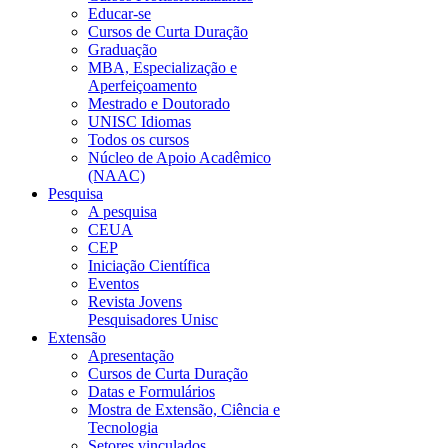
Educar-se
Cursos de Curta Duração
Graduação
MBA, Especialização e
Aperfeiçoamento
Mestrado e Doutorado
UNISC Idiomas
Todos os cursos
Núcleo de Apoio Acadêmico
(NAAC)
Pesquisa
A pesquisa
CEUA
CEP
Iniciação Científica
Eventos
Revista Jovens
Pesquisadores Unisc
Extensão
Apresentação
Cursos de Curta Duração
Datas e Formulários
Mostra de Extensão, Ciência e
Tecnologia
Setores vinculados