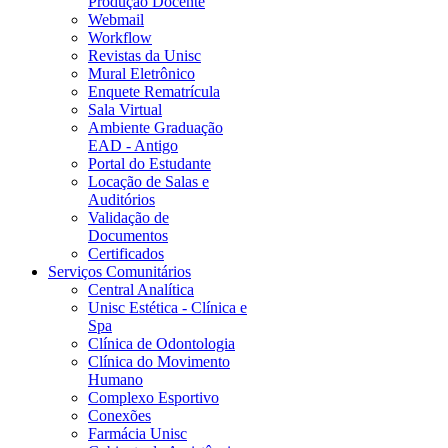
Produção Docente
Webmail
Workflow
Revistas da Unisc
Mural Eletrônico
Enquete Rematrícula
Sala Virtual
Ambiente Graduação
EAD - Antigo
Portal do Estudante
Locação de Salas e
Auditórios
Validação de
Documentos
Certificados
Serviços Comunitários
Central Analítica
Unisc Estética - Clínica e
Spa
Clínica de Odontologia
Clínica do Movimento
Humano
Complexo Esportivo
Conexões
Farmácia Unisc