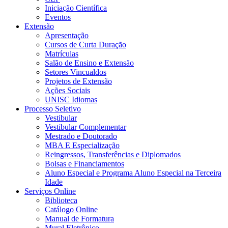
Iniciação Científica
Eventos
Extensão
Apresentação
Cursos de Curta Duração
Matrículas
Salão de Ensino e Extensão
Setores Vincualdos
Projetos de Extensão
Ações Sociais
UNISC Idiomas
Processo Seletivo
Vestibular
Vestibular Complementar
Mestrado e Doutorado
MBA E Especialização
Reingressos, Transferências e Diplomados
Bolsas e Financiamentos
Aluno Especial e Programa Aluno Especial na Terceira
Idade
Serviços Online
Biblioteca
Catálogo Online
Manual de Formatura
Mural Eletrônico