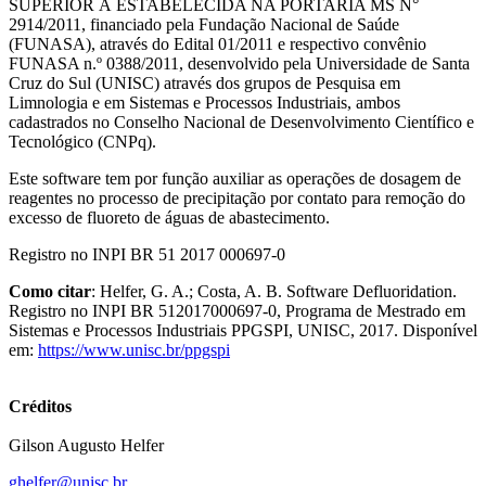
SUPERIOR À ESTABELECIDA NA PORTARIA MS N°
2914/2011, financiado pela Fundação Nacional de Saúde
(FUNASA), através do Edital 01/2011 e respectivo convênio
FUNASA n.º 0388/2011, desenvolvido pela Universidade de Santa
Cruz do Sul (UNISC) através dos grupos de Pesquisa em
Limnologia e em Sistemas e Processos Industriais, ambos
cadastrados no Conselho Nacional de Desenvolvimento Científico e
Tecnológico (CNPq).
Este software tem por função auxiliar as operações de dosagem de
reagentes no processo de precipitação por contato para remoção do
excesso de fluoreto de águas de abastecimento.
Registro no INPI BR 51 2017 000697-0
Como citar
: Helfer, G. A.; Costa, A. B. Software Defluoridation.
Registro no INPI BR 512017000697-0, Programa de Mestrado em
Sistemas e Processos Industriais PPGSPI, UNISC, 2017. Disponível
em:
https://www.unisc.br/ppgspi
Créditos
Gilson Augusto Helfer
ghelfer@unisc.br