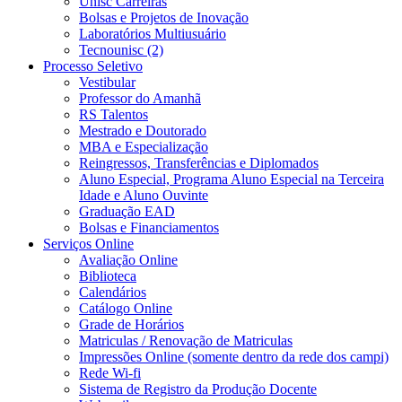
Unisc Carreiras
Bolsas e Projetos de Inovação
Laboratórios Multiusuário
Tecnounisc (2)
Processo Seletivo
Vestibular
Professor do Amanhã
RS Talentos
Mestrado e Doutorado
MBA e Especialização
Reingressos, Transferências e Diplomados
Aluno Especial, Programa Aluno Especial na Terceira
Idade e Aluno Ouvinte
Graduação EAD
Bolsas e Financiamentos
Serviços Online
Avaliação Online
Biblioteca
Calendários
Catálogo Online
Grade de Horários
Matriculas / Renovação de Matriculas
Impressões Online (somente dentro da rede dos campi)
Rede Wi-fi
Sistema de Registro da Produção Docente