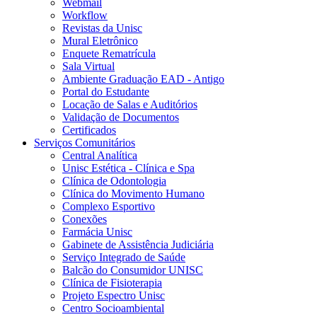
Webmail
Workflow
Revistas da Unisc
Mural Eletrônico
Enquete Rematrícula
Sala Virtual
Ambiente Graduação EAD - Antigo
Portal do Estudante
Locação de Salas e Auditórios
Validação de Documentos
Certificados
Serviços Comunitários
Central Analítica
Unisc Estética - Clínica e Spa
Clínica de Odontologia
Clínica do Movimento Humano
Complexo Esportivo
Conexões
Farmácia Unisc
Gabinete de Assistência Judiciária
Serviço Integrado de Saúde
Balcão do Consumidor UNISC
Clínica de Fisioterapia
Projeto Espectro Unisc
Centro Socioambiental