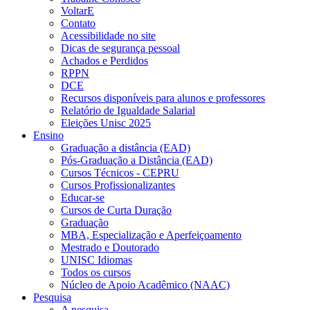
VoltarE
Contato
Acessibilidade no site
Dicas de segurança pessoal
Achados e Perdidos
RPPN
DCE
Recursos disponíveis para alunos e professores
Relatório de Igualdade Salarial
Eleições Unisc 2025
Ensino
Graduação a distância (EAD)
Pós-Graduação a Distância (EAD)
Cursos Técnicos - CEPRU
Cursos Profissionalizantes
Educar-se
Cursos de Curta Duração
Graduação
MBA, Especialização e Aperfeiçoamento
Mestrado e Doutorado
UNISC Idiomas
Todos os cursos
Núcleo de Apoio Acadêmico (NAAC)
Pesquisa
A pesquisa