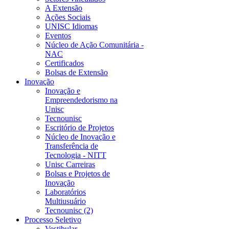
A Extensão
Ações Sociais
UNISC Idiomas
Eventos
Núcleo de Ação Comunitária -
NAC
Certificados
Bolsas de Extensão
Inovação
Inovação e
Empreendedorismo na
Unisc
Tecnounisc
Escritório de Projetos
Núcleo de Inovação e
Transferência de
Tecnologia - NITT
Unisc Carreiras
Bolsas e Projetos de
Inovação
Laboratórios
Multiusuário
Tecnounisc (2)
Processo Seletivo
Vestibular