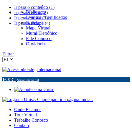
Ir para o conteúdo (1)
Biblioteca
Ir para o menu (2)
Eventos / Certificados
Ir para a busca (3)
Notícias
Ir para o rodapé (4)
Mapa Virtual
Mural Eletrônico
Fale Conosco
Ouvidoria
Entrar
Acessibilidade
Internacional
16.8°C
Santa Cruz do Sul
Onde Estamos
Tour Virtual
Trabalhe Conosco
Contato