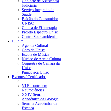
Gabinete de Assistência
Judiciária
Serviço Integrado de
Saúde
Balcão do Consumidor
UNISC
Clínica de Fisioterapia
Projeto Espectro Unisc
Centro Socioambiental
Cultura
Agenda Cultural
Coro da Unisc
Escola de Música
Núcleo de Arte e Cultura
Orquestra de Câmara da
Unisc
Pinacoteca Unisc
Eventos / Certificados
VI Encontro em
Neurociências
XXIV Semana
Acadêmica da Biologia
Semana Acadêmica da
Estética