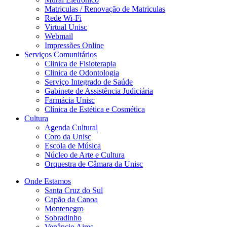
Matriculas / Renovação de Matriculas
Rede Wi-Fi
Virtual Unisc
Webmail
Impressões Online
Serviços Comunitários
Clinica de Fisioterapia
Clinica de Odontologia
Serviço Integrado de Saúde
Gabinete de Assistência Judiciária
Farmácia Unisc
Clínica de Estética e Cosmética
Cultura
Agenda Cultural
Coro da Unisc
Escola de Música
Núcleo de Arte e Cultura
Orquestra de Câmara da Unisc
Onde Estamos
Santa Cruz do Sul
Capão da Canoa
Montenegro
Sobradinho
Venâncio Aires