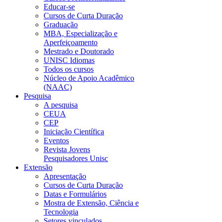
Educar-se
Cursos de Curta Duração
Graduação
MBA, Especialização e
Aperfeiçoamento
Mestrado e Doutorado
UNISC Idiomas
Todos os cursos
Núcleo de Apoio Acadêmico
(NAAC)
Pesquisa
A pesquisa
CEUA
CEP
Iniciação Científica
Eventos
Revista Jovens
Pesquisadores Unisc
Extensão
Apresentação
Cursos de Curta Duração
Datas e Formulários
Mostra de Extensão, Ciência e
Tecnologia
Setores vinculados