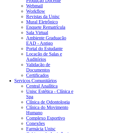
Produção Docente
Webmail
Workflow
Revistas da Unisc
Mural Eletrônico
Enquete Rematrícula
Sala Virtual
Ambiente Graduação
EAD - Antigo
Portal do Estudante
Locação de Salas e
Auditórios
Validação de
Documentos
Certificados
Serviços Comunitários
Central Analítica
Unisc Estética - Clínica e
Spa
Clínica de Odontologia
Clínica do Movimento
Humano
Complexo Esportivo
Conexões
Farmácia Unisc