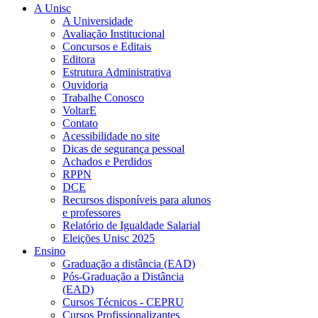
A Unisc
A Universidade
Avaliação Institucional
Concursos e Editais
Editora
Estrutura Administrativa
Ouvidoria
Trabalhe Conosco
VoltarE
Contato
Acessibilidade no site
Dicas de segurança pessoal
Achados e Perdidos
RPPN
DCE
Recursos disponíveis para alunos
e professores
Relatório de Igualdade Salarial
Eleições Unisc 2025
Ensino
Graduação a distância (EAD)
Pós-Graduação a Distância
(EAD)
Cursos Técnicos - CEPRU
Cursos Profissionalizantes