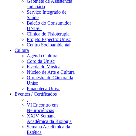
Gabinete de Assistência
Judiciária
Serviço Integrado de
Saúde
Balcão do Consumidor
UNISC
Clínica de Fisioterapia
Projeto Espectro Unisc
Centro Socioambiental
Cultura
Agenda Cultural
Coro da Unisc
Escola de Música
Núcleo de Arte e Cultura
Orquestra de Câmara da
Unisc
Pinacoteca Unisc
Eventos / Certificados
VI Encontro em
Neurociências
XXIV Semana
Acadêmica da Biologia
Semana Acadêmica da
Estética