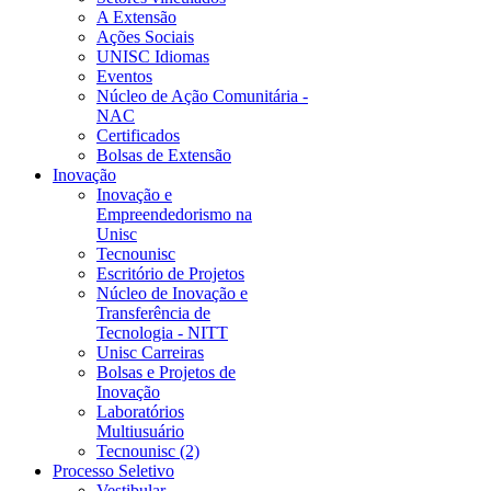
A Extensão
Ações Sociais
UNISC Idiomas
Eventos
Núcleo de Ação Comunitária -
NAC
Certificados
Bolsas de Extensão
Inovação
Inovação e
Empreendedorismo na
Unisc
Tecnounisc
Escritório de Projetos
Núcleo de Inovação e
Transferência de
Tecnologia - NITT
Unisc Carreiras
Bolsas e Projetos de
Inovação
Laboratórios
Multiusuário
Tecnounisc (2)
Processo Seletivo
Vestibular