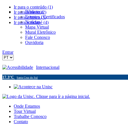
Ir para o conteúdo (1)
Biblioteca
Ir para o menu (2)
Eventos / Certificados
Ir para a busca (3)
Notícias
Ir para o rodapé (4)
Mapa Virtual
Mural Eletrônico
Fale Conosco
Ouvidoria
Entrar
Acessibilidade
Internacional
17.3°C
Santa Cruz do Sul
Onde Estamos
Tour Virtual
Trabalhe Conosco
Contato