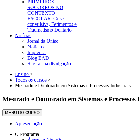
PRIMEIROS
SOCORROS NO
CONTEXTO
ESCOLAR: Crise
convulsiva, Ferimentos e
Traumatismo Dentário
Notícias
Jornal da Unisc
Notícias
Imprensa
Blog EAD
Sugira sua divulgação
Ensino
>
Todos os cursos
>
Mestrado e Doutorado em Sistemas e Processos Industriais
Mestrado e Doutorado em Sistemas e Processos I
MENU DO CURSO
Apresentação
O Programa
Áreas de Atuação