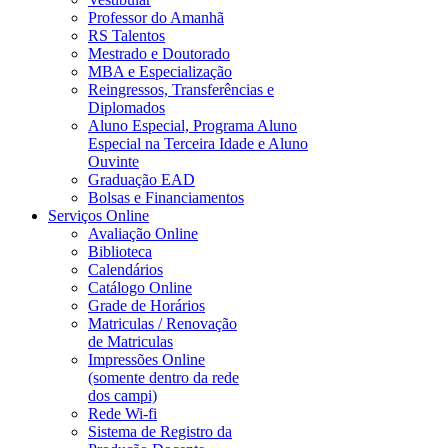
Professor do Amanhã
RS Talentos
Mestrado e Doutorado
MBA e Especialização
Reingressos, Transferências e
Diplomados
Aluno Especial, Programa Aluno
Especial na Terceira Idade e Aluno
Ouvinte
Graduação EAD
Bolsas e Financiamentos
Serviços Online
Avaliação Online
Biblioteca
Calendários
Catálogo Online
Grade de Horários
Matriculas / Renovação
de Matriculas
Impressões Online
(somente dentro da rede
dos campi)
Rede Wi-fi
Sistema de Registro da