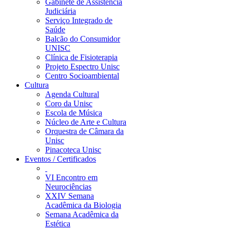
Gabinete de Assistência
Judiciária
Serviço Integrado de
Saúde
Balcão do Consumidor
UNISC
Clínica de Fisioterapia
Projeto Espectro Unisc
Centro Socioambiental
Cultura
Agenda Cultural
Coro da Unisc
Escola de Música
Núcleo de Arte e Cultura
Orquestra de Câmara da
Unisc
Pinacoteca Unisc
Eventos / Certificados
VI Encontro em
Neurociências
XXIV Semana
Acadêmica da Biologia
Semana Acadêmica da
Estética