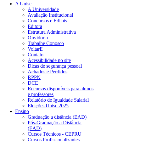
A Unisc
A Universidade
Avaliação Institucional
Concursos e Editais
Editora
Estrutura Administrativa
Ouvidoria
Trabalhe Conosco
VoltarE
Contato
Acessibilidade no site
Dicas de segurança pessoal
Achados e Perdidos
RPPN
DCE
Recursos disponíveis para alunos
e professores
Relatório de Igualdade Salarial
Eleições Unisc 2025
Ensino
Graduação a distância (EAD)
Pós-Graduação a Distância
(EAD)
Cursos Técnicos - CEPRU
Cursos Profissionalizantes