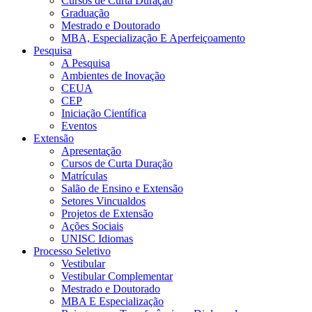
Cursos de Curta Duração
Graduação
Mestrado e Doutorado
MBA, Especialização E Aperfeiçoamento
Pesquisa
A Pesquisa
Ambientes de Inovação
CEUA
CEP
Iniciação Científica
Eventos
Extensão
Apresentação
Cursos de Curta Duração
Matrículas
Salão de Ensino e Extensão
Setores Vincualdos
Projetos de Extensão
Ações Sociais
UNISC Idiomas
Processo Seletivo
Vestibular
Vestibular Complementar
Mestrado e Doutorado
MBA E Especialização