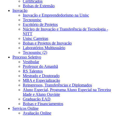
Certificados
Bolsas de Extensão
Inovação
Inovação e Empreendedorismo na Unisc
Tecnounisc
Escritório de Projetos
Núcleo de Inovação e Transferência de Tecnologia -
NITT
Unisc Carreiras
Bolsas e Projetos de Inovação
Laboratórios Multiusuário
Tecnounisc (2)
Processo Seletivo
Vestibular
Professor do Amanhã
RS Talentos
Mestrado e Doutorado
MBA e Especialização
Reingressos, Transferências e Diplomados
Aluno Especial, Programa Aluno Especial na Terceira
Idade e Aluno Ouvinte
Graduação EAD
Bolsas e Financiamentos
Serviços Online
Avaliação Online