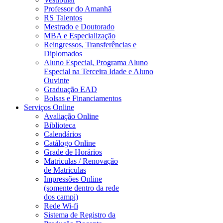
Professor do Amanhã
RS Talentos
Mestrado e Doutorado
MBA e Especialização
Reingressos, Transferências e
Diplomados
Aluno Especial, Programa Aluno
Especial na Terceira Idade e Aluno
Ouvinte
Graduação EAD
Bolsas e Financiamentos
Serviços Online
Avaliação Online
Biblioteca
Calendários
Catálogo Online
Grade de Horários
Matriculas / Renovação
de Matriculas
Impressões Online
(somente dentro da rede
dos campi)
Rede Wi-fi
Sistema de Registro da