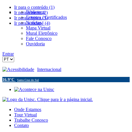
Ir para o conteúdo (1)
Biblioteca
Ir para o menu (2)
Eventos / Certificados
Ir para a busca (3)
Notícias
Ir para o rodapé (4)
Mapa Virtual
Mural Eletrônico
Fale Conosco
Ouvidoria
Entrar
Acessibilidade
Internacional
16.9°C
Santa Cruz do Sul
Onde Estamos
Tour Virtual
Trabalhe Conosco
Contato