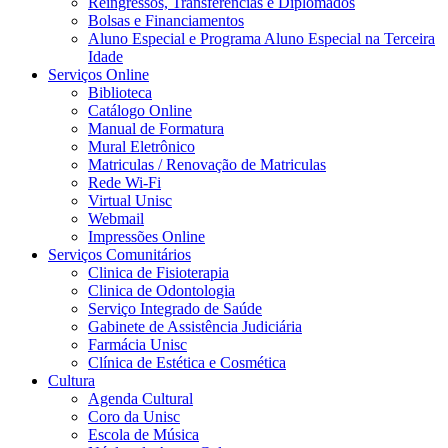
Reingressos, Transferências e Diplomados
Bolsas e Financiamentos
Aluno Especial e Programa Aluno Especial na Terceira
Idade
Serviços Online
Biblioteca
Catálogo Online
Manual de Formatura
Mural Eletrônico
Matriculas / Renovação de Matriculas
Rede Wi-Fi
Virtual Unisc
Webmail
Impressões Online
Serviços Comunitários
Clinica de Fisioterapia
Clinica de Odontologia
Serviço Integrado de Saúde
Gabinete de Assistência Judiciária
Farmácia Unisc
Clínica de Estética e Cosmética
Cultura
Agenda Cultural
Coro da Unisc
Escola de Música