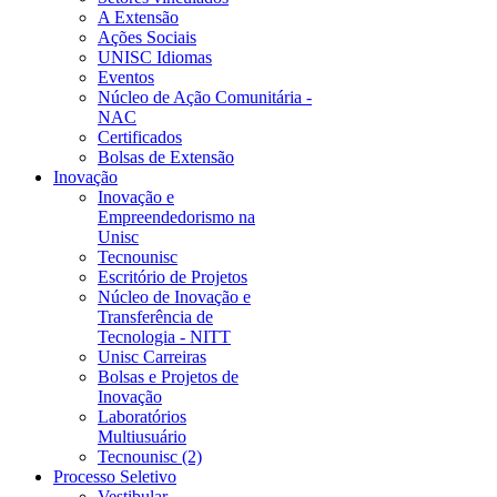
A Extensão
Ações Sociais
UNISC Idiomas
Eventos
Núcleo de Ação Comunitária -
NAC
Certificados
Bolsas de Extensão
Inovação
Inovação e
Empreendedorismo na
Unisc
Tecnounisc
Escritório de Projetos
Núcleo de Inovação e
Transferência de
Tecnologia - NITT
Unisc Carreiras
Bolsas e Projetos de
Inovação
Laboratórios
Multiusuário
Tecnounisc (2)
Processo Seletivo
Vestibular