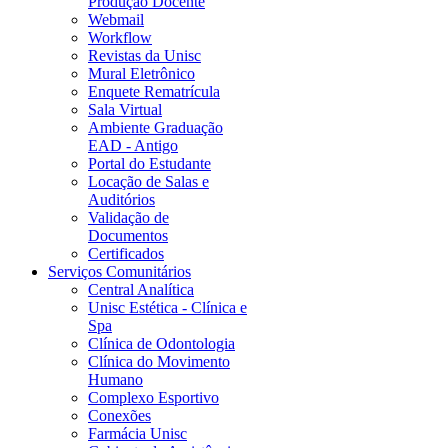
Produção Docente
Webmail
Workflow
Revistas da Unisc
Mural Eletrônico
Enquete Rematrícula
Sala Virtual
Ambiente Graduação
EAD - Antigo
Portal do Estudante
Locação de Salas e
Auditórios
Validação de
Documentos
Certificados
Serviços Comunitários
Central Analítica
Unisc Estética - Clínica e
Spa
Clínica de Odontologia
Clínica do Movimento
Humano
Complexo Esportivo
Conexões
Farmácia Unisc