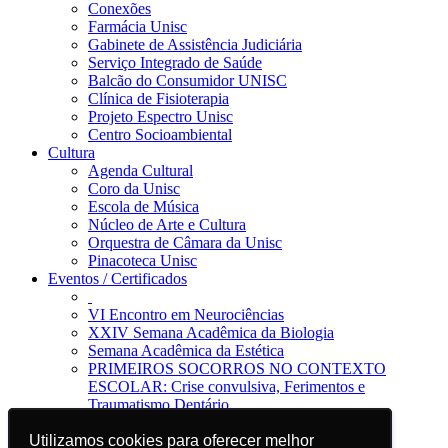
Conexões
Farmácia Unisc
Gabinete de Assistência Judiciária
Serviço Integrado de Saúde
Balcão do Consumidor UNISC
Clínica de Fisioterapia
Projeto Espectro Unisc
Centro Socioambiental
Cultura
Agenda Cultural
Coro da Unisc
Escola de Música
Núcleo de Arte e Cultura
Orquestra de Câmara da Unisc
Pinacoteca Unisc
Eventos / Certificados
VI Encontro em Neurociências
XXIV Semana Acadêmica da Biologia
Semana Acadêmica da Estética
PRIMEIROS SOCORROS NO CONTEXTO
ESCOLAR: Crise convulsiva, Ferimentos e
Traumatismo Dentário
Notícias
Utilizamos cookies para oferecer melhor
Utilizamos cookies para oferecer melhor
Jornal da Unisc