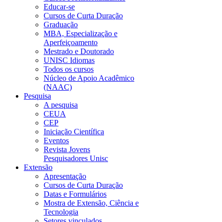
Educar-se
Cursos de Curta Duração
Graduação
MBA, Especialização e
Aperfeiçoamento
Mestrado e Doutorado
UNISC Idiomas
Todos os cursos
Núcleo de Apoio Acadêmico
(NAAC)
Pesquisa
A pesquisa
CEUA
CEP
Iniciação Científica
Eventos
Revista Jovens
Pesquisadores Unisc
Extensão
Apresentação
Cursos de Curta Duração
Datas e Formulários
Mostra de Extensão, Ciência e
Tecnologia
Setores vinculados