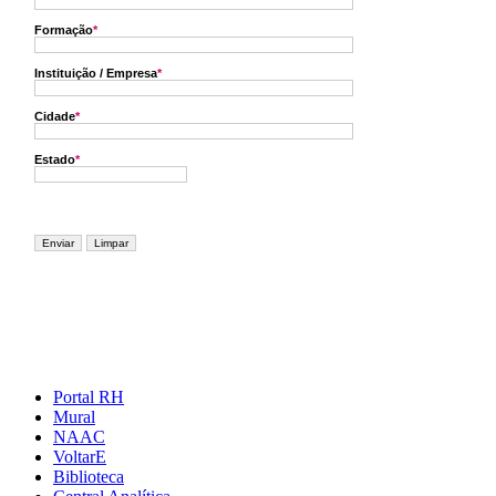
Portal RH
Mural
NAAC
VoltarE
Biblioteca