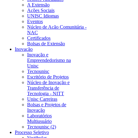
A Extensão
Ações Sociais
UNISC Idiomas
Eventos
Núcleo de Ação Comunitária -
NAC
Certificados
Bolsas de Extensão
Inovação
Inovação e
Empreendedorismo na
Unisc
Tecnounisc
Escritório de Projetos
Núcleo de Inovação e
Transferência de
Tecnologia - NITT
Unisc Carreiras
Bolsas e Projetos de
Inovação
Laboratórios
Multiusuário
Tecnounisc (2)
Processo Seletivo
Vestibular