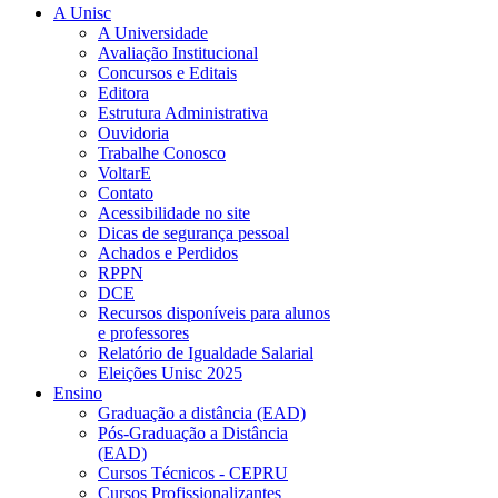
A Unisc
A Universidade
Avaliação Institucional
Concursos e Editais
Editora
Estrutura Administrativa
Ouvidoria
Trabalhe Conosco
VoltarE
Contato
Acessibilidade no site
Dicas de segurança pessoal
Achados e Perdidos
RPPN
DCE
Recursos disponíveis para alunos
e professores
Relatório de Igualdade Salarial
Eleições Unisc 2025
Ensino
Graduação a distância (EAD)
Pós-Graduação a Distância
(EAD)
Cursos Técnicos - CEPRU
Cursos Profissionalizantes