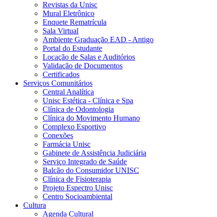
Revistas da Unisc
Mural Eletrônico
Enquete Rematrícula
Sala Virtual
Ambiente Graduação EAD - Antigo
Portal do Estudante
Locação de Salas e Auditórios
Validação de Documentos
Certificados
Serviços Comunitários
Central Analítica
Unisc Estética - Clínica e Spa
Clínica de Odontologia
Clínica do Movimento Humano
Complexo Esportivo
Conexões
Farmácia Unisc
Gabinete de Assistência Judiciária
Serviço Integrado de Saúde
Balcão do Consumidor UNISC
Clínica de Fisioterapia
Projeto Espectro Unisc
Centro Socioambiental
Cultura
Agenda Cultural