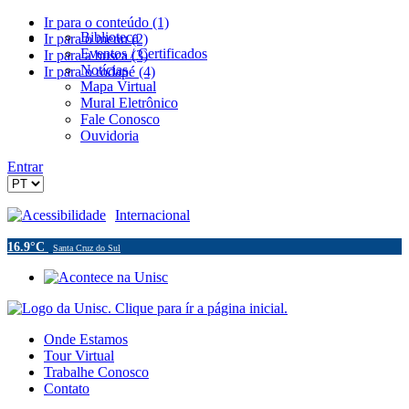
Ir para o conteúdo (1)
Biblioteca
Ir para o menu (2)
Eventos / Certificados
Ir para a busca (3)
Notícias
Ir para o rodapé (4)
Mapa Virtual
Mural Eletrônico
Fale Conosco
Ouvidoria
Entrar
Acessibilidade
Internacional
16.9°C
Santa Cruz do Sul
Onde Estamos
Tour Virtual
Trabalhe Conosco
Contato