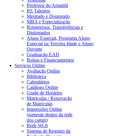
Professor do Amanhã
RS Talentos
Mestrado e Doutorado
MBA e Especialização
Reingressos, Transferências e
Diplomados
Aluno Especial, Programa Aluno
Especial na Terceira Idade e Aluno
Ouvinte
Graduação EAD
Bolsas e Financiamentos
Serviços Online
Avaliação Online
Biblioteca
Calendários
Catálogo Online
Grade de Horários
Matriculas / Renovação
de Matriculas
Impressões Online
(somente dentro da rede
dos campi)
Rede Wi-fi
Sistema de Registro da