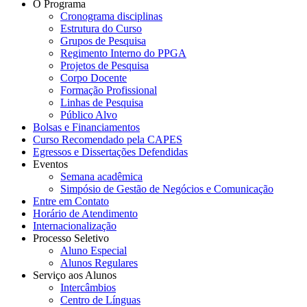
O Programa
Cronograma disciplinas
Estrutura do Curso
Grupos de Pesquisa
Regimento Interno do PPGA
Projetos de Pesquisa
Corpo Docente
Formação Profissional
Linhas de Pesquisa
Público Alvo
Bolsas e Financiamentos
Curso Recomendado pela CAPES
Egressos e Dissertações Defendidas
Eventos
Semana acadêmica
Simpósio de Gestão de Negócios e Comunicação
Entre em Contato
Horário de Atendimento
Internacionalização
Processo Seletivo
Aluno Especial
Alunos Regulares
Serviço aos Alunos
Intercâmbios
Centro de Línguas