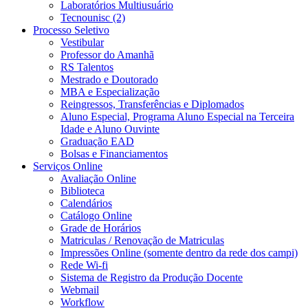
Laboratórios Multiusuário
Tecnounisc (2)
Processo Seletivo
Vestibular
Professor do Amanhã
RS Talentos
Mestrado e Doutorado
MBA e Especialização
Reingressos, Transferências e Diplomados
Aluno Especial, Programa Aluno Especial na Terceira
Idade e Aluno Ouvinte
Graduação EAD
Bolsas e Financiamentos
Serviços Online
Avaliação Online
Biblioteca
Calendários
Catálogo Online
Grade de Horários
Matriculas / Renovação de Matriculas
Impressões Online (somente dentro da rede dos campi)
Rede Wi-fi
Sistema de Registro da Produção Docente
Webmail
Workflow