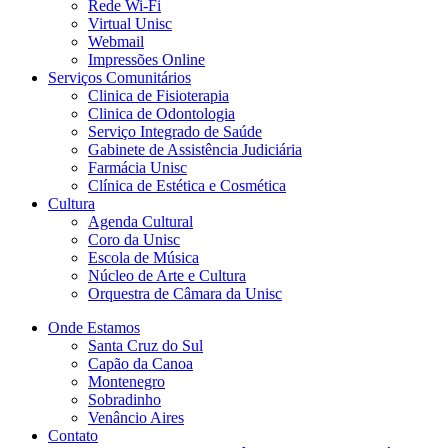
Rede Wi-Fi
Virtual Unisc
Webmail
Impressões Online
Serviços Comunitários
Clinica de Fisioterapia
Clinica de Odontologia
Serviço Integrado de Saúde
Gabinete de Assistência Judiciária
Farmácia Unisc
Clínica de Estética e Cosmética
Cultura
Agenda Cultural
Coro da Unisc
Escola de Música
Núcleo de Arte e Cultura
Orquestra de Câmara da Unisc
Onde Estamos
Santa Cruz do Sul
Capão da Canoa
Montenegro
Sobradinho
Venâncio Aires
Contato