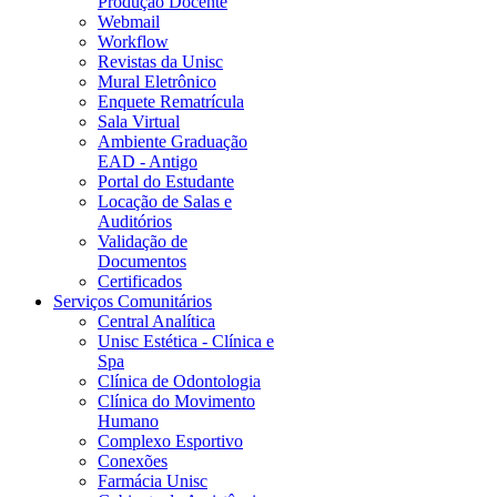
Produção Docente
Webmail
Workflow
Revistas da Unisc
Mural Eletrônico
Enquete Rematrícula
Sala Virtual
Ambiente Graduação
EAD - Antigo
Portal do Estudante
Locação de Salas e
Auditórios
Validação de
Documentos
Certificados
Serviços Comunitários
Central Analítica
Unisc Estética - Clínica e
Spa
Clínica de Odontologia
Clínica do Movimento
Humano
Complexo Esportivo
Conexões
Farmácia Unisc