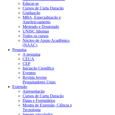
Educar-se
Cursos de Curta Duração
Graduação
MBA, Especialização e
Aperfeiçoamento
Mestrado e Doutorado
UNISC Idiomas
Todos os cursos
Núcleo de Apoio Acadêmico
(NAAC)
Pesquisa
A pesquisa
CEUA
CEP
Iniciação Científica
Eventos
Revista Jovens
Pesquisadores Unisc
Extensão
Apresentação
Cursos de Curta Duração
Datas e Formulários
Mostra de Extensão, Ciência e
Tecnologia
Setores vinculados