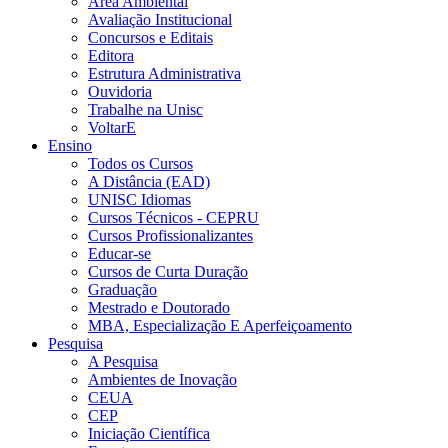
Área Ambiental
Avaliação Institucional
Concursos e Editais
Editora
Estrutura Administrativa
Ouvidoria
Trabalhe na Unisc
VoltarE
Ensino
Todos os Cursos
A Distância (EAD)
UNISC Idiomas
Cursos Técnicos - CEPRU
Cursos Profissionalizantes
Educar-se
Cursos de Curta Duração
Graduação
Mestrado e Doutorado
MBA, Especialização E Aperfeiçoamento
Pesquisa
A Pesquisa
Ambientes de Inovação
CEUA
CEP
Iniciação Científica