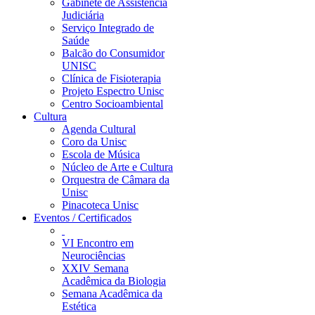
Gabinete de Assistência
Judiciária
Serviço Integrado de
Saúde
Balcão do Consumidor
UNISC
Clínica de Fisioterapia
Projeto Espectro Unisc
Centro Socioambiental
Cultura
Agenda Cultural
Coro da Unisc
Escola de Música
Núcleo de Arte e Cultura
Orquestra de Câmara da
Unisc
Pinacoteca Unisc
Eventos / Certificados
VI Encontro em
Neurociências
XXIV Semana
Acadêmica da Biologia
Semana Acadêmica da
Estética