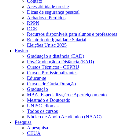
Contato
Acessibilidade no site
Dicas de segurança pessoal
Achados e Perdidos
RPPN
DCE
Recursos disponíveis para alunos e professores
Relatório de Igualdade Salarial
Eleições Unisc 2025
Ensino
Graduação a distância (EAD)
Pós-Graduação a Distância (EAD)
Cursos Técnicos - CEPRU
Cursos Profissionalizantes
Educar-se
Cursos de Curta Duração
Graduação
MBA, Especialização e Aperfeiçoamento
Mestrado e Doutorado
UNISC Idiomas
Todos os cursos
Núcleo de Apoio Acadêmico (NAAC)
Pesquisa
A pesquisa
CEUA