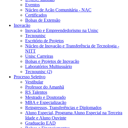
Eventos
Núcleo de Ação Comunitária - NAC
Certificados
Bolsas de Extensão
Inovação
Inovação e Empreendedorismo na Unisc
Tecnounisc
Escritório de Projetos
Núcleo de Inovação e Transferência de Tecnologia -
NITT
Unisc Carreiras
Bolsas e Projetos de Inovação
Laboratórios Multiusuário
Tecnounisc (2)
Processo Seletivo
Vestibular
Professor do Amanhã
RS Talentos
Mestrado e Doutorado
MBA e Especialização
Reingressos, Transferências e Diplomados
Aluno Especial, Programa Aluno Especial na Terceira
Idade e Aluno Ouvinte
Graduação EAD