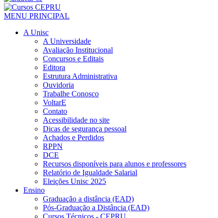
MENU PRINCIPAL
A Unisc
A Universidade
Avaliação Institucional
Concursos e Editais
Editora
Estrutura Administrativa
Ouvidoria
Trabalhe Conosco
VoltarE
Contato
Acessibilidade no site
Dicas de segurança pessoal
Achados e Perdidos
RPPN
DCE
Recursos disponíveis para alunos e professores
Relatório de Igualdade Salarial
Eleições Unisc 2025
Ensino
Graduação a distância (EAD)
Pós-Graduação a Distância (EAD)
Cursos Técnicos - CEPRU