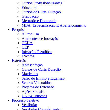
Cursos Profissionalizantes
Educar-se
Cursos de Curta Duração
Graduação
Mestrado e Doutorado
MBA, Especialização E Aperfeiçoamento
Pesquisa
A Pesquisa
Ambientes de Inovação
CEUA
CEP
Iniciação Científica
Eventos
Extensão
Apresentação
Cursos de Curta Duração
Matrículas
Salão de Ensino e Extensão
Setores Vincualdos
Projetos de Extensão
Ações Sociais
UNISC Idiomas
Processo Seletivo
Vestibular
Vestibular Complementar