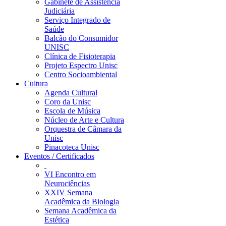
Gabinete de Assistência
Judiciária
Serviço Integrado de
Saúde
Balcão do Consumidor
UNISC
Clínica de Fisioterapia
Projeto Espectro Unisc
Centro Socioambiental
Cultura
Agenda Cultural
Coro da Unisc
Escola de Música
Núcleo de Arte e Cultura
Orquestra de Câmara da
Unisc
Pinacoteca Unisc
Eventos / Certificados
VI Encontro em
Neurociências
XXIV Semana
Acadêmica da Biologia
Semana Acadêmica da
Estética