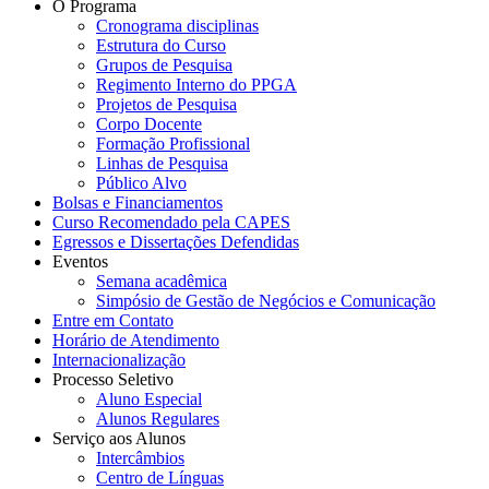
O Programa
Cronograma disciplinas
Estrutura do Curso
Grupos de Pesquisa
Regimento Interno do PPGA
Projetos de Pesquisa
Corpo Docente
Formação Profissional
Linhas de Pesquisa
Público Alvo
Bolsas e Financiamentos
Curso Recomendado pela CAPES
Egressos e Dissertações Defendidas
Eventos
Semana acadêmica
Simpósio de Gestão de Negócios e Comunicação
Entre em Contato
Horário de Atendimento
Internacionalização
Processo Seletivo
Aluno Especial
Alunos Regulares
Serviço aos Alunos
Intercâmbios
Centro de Línguas