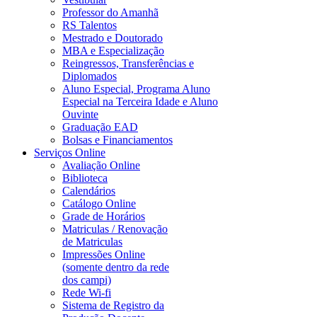
Professor do Amanhã
RS Talentos
Mestrado e Doutorado
MBA e Especialização
Reingressos, Transferências e
Diplomados
Aluno Especial, Programa Aluno
Especial na Terceira Idade e Aluno
Ouvinte
Graduação EAD
Bolsas e Financiamentos
Serviços Online
Avaliação Online
Biblioteca
Calendários
Catálogo Online
Grade de Horários
Matriculas / Renovação
de Matriculas
Impressões Online
(somente dentro da rede
dos campi)
Rede Wi-fi
Sistema de Registro da