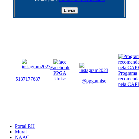
Facebook
PPGA
Programa
Unisc
recomend
5137177687
@ppgaunisc
pela CAP
Portal RH
Mural
NAAC