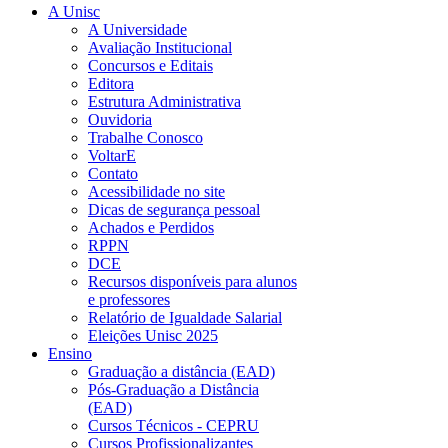
A Unisc
A Universidade
Avaliação Institucional
Concursos e Editais
Editora
Estrutura Administrativa
Ouvidoria
Trabalhe Conosco
VoltarE
Contato
Acessibilidade no site
Dicas de segurança pessoal
Achados e Perdidos
RPPN
DCE
Recursos disponíveis para alunos
e professores
Relatório de Igualdade Salarial
Eleições Unisc 2025
Ensino
Graduação a distância (EAD)
Pós-Graduação a Distância
(EAD)
Cursos Técnicos - CEPRU
Cursos Profissionalizantes