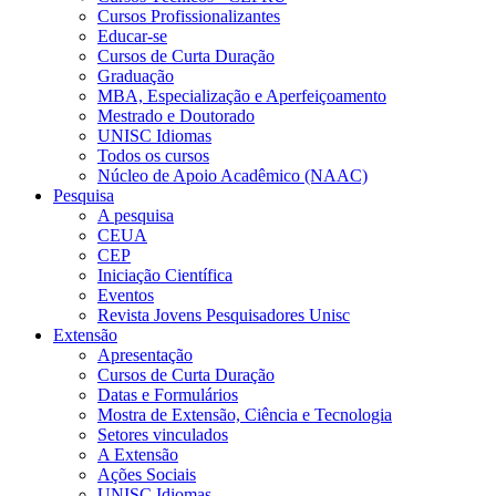
Cursos Profissionalizantes
Educar-se
Cursos de Curta Duração
Graduação
MBA, Especialização e Aperfeiçoamento
Mestrado e Doutorado
UNISC Idiomas
Todos os cursos
Núcleo de Apoio Acadêmico (NAAC)
Pesquisa
A pesquisa
CEUA
CEP
Iniciação Científica
Eventos
Revista Jovens Pesquisadores Unisc
Extensão
Apresentação
Cursos de Curta Duração
Datas e Formulários
Mostra de Extensão, Ciência e Tecnologia
Setores vinculados
A Extensão
Ações Sociais
UNISC Idiomas