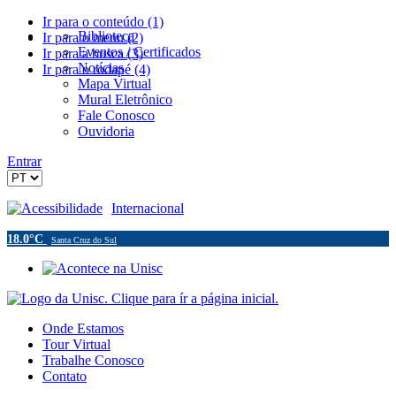
Ir para o conteúdo (1)
Biblioteca
Ir para o menu (2)
Eventos / Certificados
Ir para a busca (3)
Notícias
Ir para o rodapé (4)
Mapa Virtual
Mural Eletrônico
Fale Conosco
Ouvidoria
Entrar
Acessibilidade
Internacional
18.0°C
Santa Cruz do Sul
Onde Estamos
Tour Virtual
Trabalhe Conosco
Contato