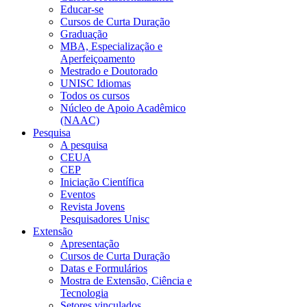
Educar-se
Cursos de Curta Duração
Graduação
MBA, Especialização e
Aperfeiçoamento
Mestrado e Doutorado
UNISC Idiomas
Todos os cursos
Núcleo de Apoio Acadêmico
(NAAC)
Pesquisa
A pesquisa
CEUA
CEP
Iniciação Científica
Eventos
Revista Jovens
Pesquisadores Unisc
Extensão
Apresentação
Cursos de Curta Duração
Datas e Formulários
Mostra de Extensão, Ciência e
Tecnologia
Setores vinculados