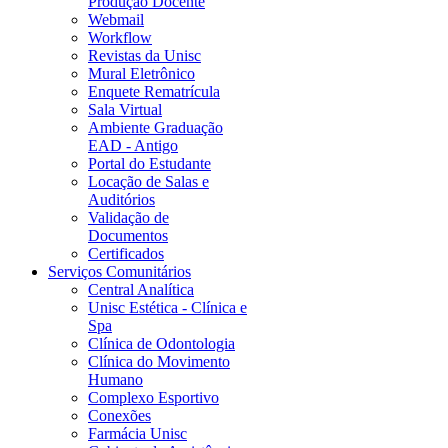
Produção Docente
Webmail
Workflow
Revistas da Unisc
Mural Eletrônico
Enquete Rematrícula
Sala Virtual
Ambiente Graduação
EAD - Antigo
Portal do Estudante
Locação de Salas e
Auditórios
Validação de
Documentos
Certificados
Serviços Comunitários
Central Analítica
Unisc Estética - Clínica e
Spa
Clínica de Odontologia
Clínica do Movimento
Humano
Complexo Esportivo
Conexões
Farmácia Unisc