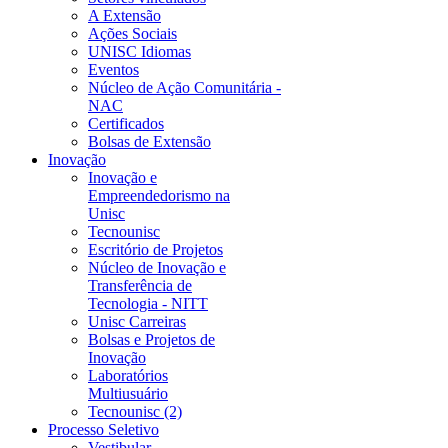
A Extensão
Ações Sociais
UNISC Idiomas
Eventos
Núcleo de Ação Comunitária -
NAC
Certificados
Bolsas de Extensão
Inovação
Inovação e
Empreendedorismo na
Unisc
Tecnounisc
Escritório de Projetos
Núcleo de Inovação e
Transferência de
Tecnologia - NITT
Unisc Carreiras
Bolsas e Projetos de
Inovação
Laboratórios
Multiusuário
Tecnounisc (2)
Processo Seletivo
Vestibular