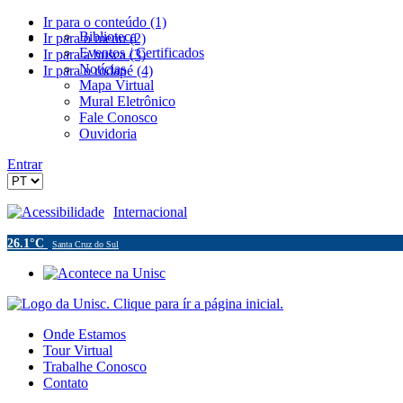
Ir para o conteúdo (1)
Biblioteca
Ir para o menu (2)
Eventos / Certificados
Ir para a busca (3)
Notícias
Ir para o rodapé (4)
Mapa Virtual
Mural Eletrônico
Fale Conosco
Ouvidoria
Entrar
Acessibilidade
Internacional
26.1°C
Santa Cruz do Sul
Onde Estamos
Tour Virtual
Trabalhe Conosco
Contato