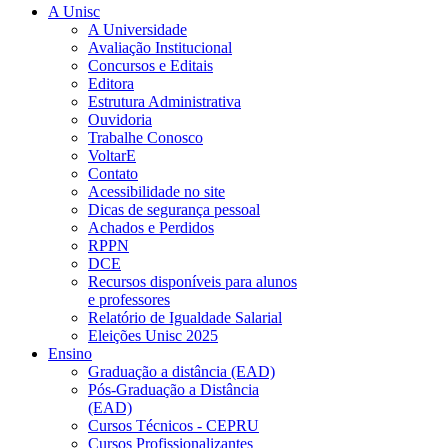
A Unisc
A Universidade
Avaliação Institucional
Concursos e Editais
Editora
Estrutura Administrativa
Ouvidoria
Trabalhe Conosco
VoltarE
Contato
Acessibilidade no site
Dicas de segurança pessoal
Achados e Perdidos
RPPN
DCE
Recursos disponíveis para alunos
e professores
Relatório de Igualdade Salarial
Eleições Unisc 2025
Ensino
Graduação a distância (EAD)
Pós-Graduação a Distância
(EAD)
Cursos Técnicos - CEPRU
Cursos Profissionalizantes