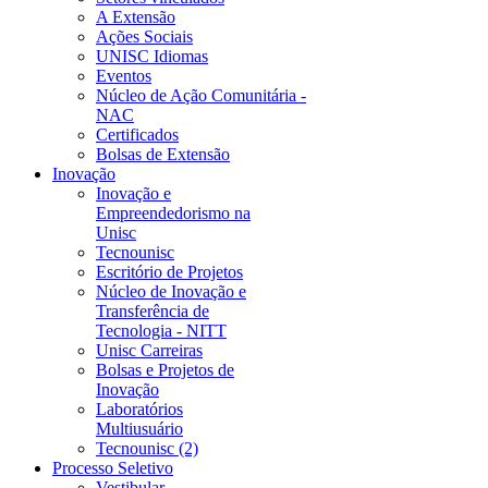
A Extensão
Ações Sociais
UNISC Idiomas
Eventos
Núcleo de Ação Comunitária -
NAC
Certificados
Bolsas de Extensão
Inovação
Inovação e
Empreendedorismo na
Unisc
Tecnounisc
Escritório de Projetos
Núcleo de Inovação e
Transferência de
Tecnologia - NITT
Unisc Carreiras
Bolsas e Projetos de
Inovação
Laboratórios
Multiusuário
Tecnounisc (2)
Processo Seletivo
Vestibular