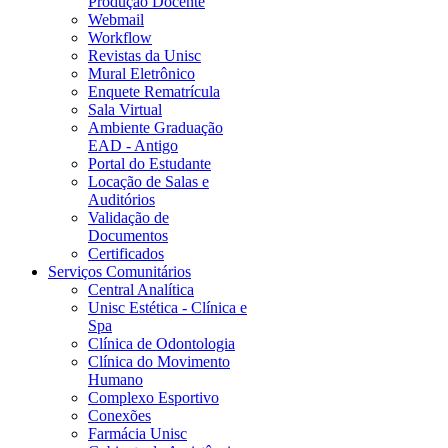
Produção Docente
Webmail
Workflow
Revistas da Unisc
Mural Eletrônico
Enquete Rematrícula
Sala Virtual
Ambiente Graduação
EAD - Antigo
Portal do Estudante
Locação de Salas e
Auditórios
Validação de
Documentos
Certificados
Serviços Comunitários
Central Analítica
Unisc Estética - Clínica e
Spa
Clínica de Odontologia
Clínica do Movimento
Humano
Complexo Esportivo
Conexões
Farmácia Unisc