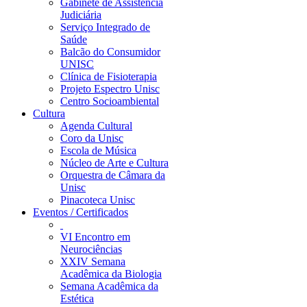
Gabinete de Assistência
Judiciária
Serviço Integrado de
Saúde
Balcão do Consumidor
UNISC
Clínica de Fisioterapia
Projeto Espectro Unisc
Centro Socioambiental
Cultura
Agenda Cultural
Coro da Unisc
Escola de Música
Núcleo de Arte e Cultura
Orquestra de Câmara da
Unisc
Pinacoteca Unisc
Eventos / Certificados
VI Encontro em
Neurociências
XXIV Semana
Acadêmica da Biologia
Semana Acadêmica da
Estética