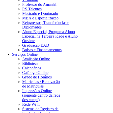
Professor do Amanhã
RS Talentos
Mestrado e Doutorado
MBA e Especialização
Reingressos, Transferências e
Diplomados
Aluno Especial, Programa Aluno
Especial na Terceira Idade e Aluno
Ouvinte
Graduação EAD
Bolsas e Financiamentos
Serviços Online
Avaliação Online
Biblioteca
Calendários
Catálogo Online
Grade de Horários
Matriculas / Renovação
de Matriculas
Impressões Online
(somente dentro da rede
dos campi)
Rede Wi-fi
Sistema de Registro da