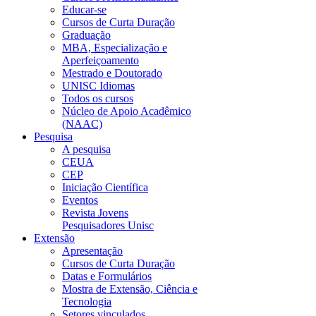
Educar-se
Cursos de Curta Duração
Graduação
MBA, Especialização e
Aperfeiçoamento
Mestrado e Doutorado
UNISC Idiomas
Todos os cursos
Núcleo de Apoio Acadêmico
(NAAC)
Pesquisa
A pesquisa
CEUA
CEP
Iniciação Científica
Eventos
Revista Jovens
Pesquisadores Unisc
Extensão
Apresentação
Cursos de Curta Duração
Datas e Formulários
Mostra de Extensão, Ciência e
Tecnologia
Setores vinculados