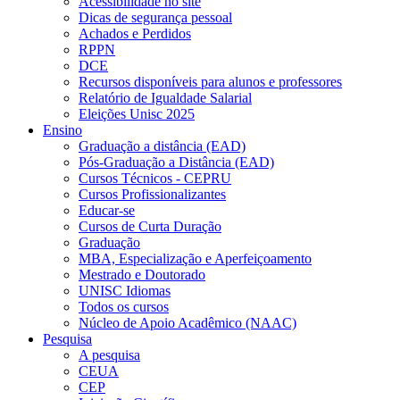
Acessibilidade no site
Dicas de segurança pessoal
Achados e Perdidos
RPPN
DCE
Recursos disponíveis para alunos e professores
Relatório de Igualdade Salarial
Eleições Unisc 2025
Ensino
Graduação a distância (EAD)
Pós-Graduação a Distância (EAD)
Cursos Técnicos - CEPRU
Cursos Profissionalizantes
Educar-se
Cursos de Curta Duração
Graduação
MBA, Especialização e Aperfeiçoamento
Mestrado e Doutorado
UNISC Idiomas
Todos os cursos
Núcleo de Apoio Acadêmico (NAAC)
Pesquisa
A pesquisa
CEUA
CEP