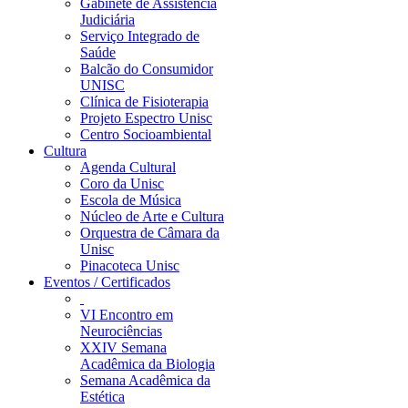
Gabinete de Assistência
Judiciária
Serviço Integrado de
Saúde
Balcão do Consumidor
UNISC
Clínica de Fisioterapia
Projeto Espectro Unisc
Centro Socioambiental
Cultura
Agenda Cultural
Coro da Unisc
Escola de Música
Núcleo de Arte e Cultura
Orquestra de Câmara da
Unisc
Pinacoteca Unisc
Eventos / Certificados
VI Encontro em
Neurociências
XXIV Semana
Acadêmica da Biologia
Semana Acadêmica da
Estética