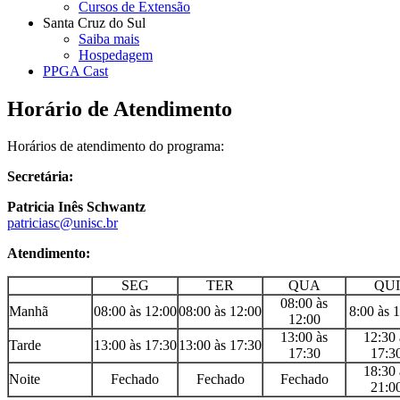
Cursos de Extensão
Santa Cruz do Sul
Saiba mais
Hospedagem
PPGA Cast
Horário de Atendimento
Horários de atendimento do programa:
Secretária:
Patricia Inês Schwantz
patriciasc@unisc.br
Atendimento:
SEG
TER
QUA
QUI
08:00 às
Manhã
08:00 às 12:00
08:00 às 12:00
8:00 às 
12:00
13:00 às
12:30 
Tarde
13:00 às 17:30
13:00 às 17:30
17:30
17:3
18:30 
Noite
Fechado
Fechado
Fechado
21:0