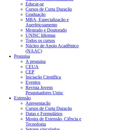
Educar-se
Cursos de Curta Duração
Graduação
MBA, Especialização e
Aperfeiçoamento
Mestrado e Doutorado
UNISC Idiomas
Todos os cursos
Núcleo de Apoio Acadêmico
(NAAC)
Pesquisa
A pesquisa
CEUA
CEP
Iniciação Científica
Eventos
Revista Jovens
Pesquisadores Unisc
Extensão
Apresentação
Cursos de Curta Duração
Datas e Formulários
Mostra de Extensão, Ciência e
Tecnologia
Setores vinculados