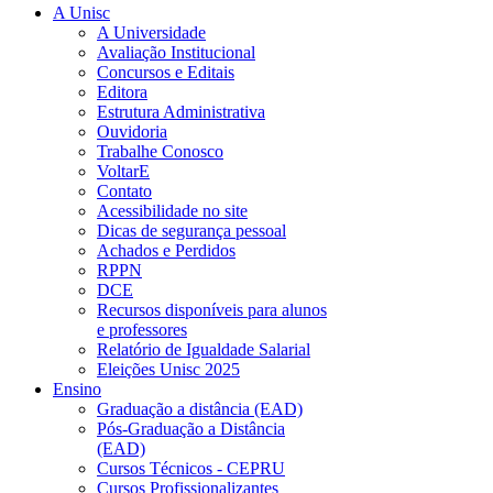
A Unisc
A Universidade
Avaliação Institucional
Concursos e Editais
Editora
Estrutura Administrativa
Ouvidoria
Trabalhe Conosco
VoltarE
Contato
Acessibilidade no site
Dicas de segurança pessoal
Achados e Perdidos
RPPN
DCE
Recursos disponíveis para alunos
e professores
Relatório de Igualdade Salarial
Eleições Unisc 2025
Ensino
Graduação a distância (EAD)
Pós-Graduação a Distância
(EAD)
Cursos Técnicos - CEPRU
Cursos Profissionalizantes