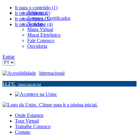
Ir para o conteúdo (1)
Biblioteca
Ir para o menu (2)
Eventos / Certificados
Ir para a busca (3)
Notícias
Ir para o rodapé (4)
Mapa Virtual
Mural Eletrônico
Fale Conosco
Ouvidoria
Entrar
Acessibilidade
Internacional
12.2°C
Santa Cruz do Sul
Onde Estamos
Tour Virtual
Trabalhe Conosco
Contato