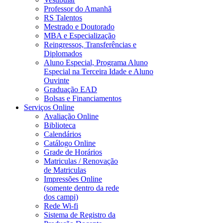
Professor do Amanhã
RS Talentos
Mestrado e Doutorado
MBA e Especialização
Reingressos, Transferências e
Diplomados
Aluno Especial, Programa Aluno
Especial na Terceira Idade e Aluno
Ouvinte
Graduação EAD
Bolsas e Financiamentos
Serviços Online
Avaliação Online
Biblioteca
Calendários
Catálogo Online
Grade de Horários
Matriculas / Renovação
de Matriculas
Impressões Online
(somente dentro da rede
dos campi)
Rede Wi-fi
Sistema de Registro da