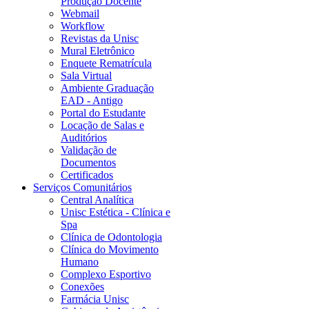
Produção Docente
Webmail
Workflow
Revistas da Unisc
Mural Eletrônico
Enquete Rematrícula
Sala Virtual
Ambiente Graduação
EAD - Antigo
Portal do Estudante
Locação de Salas e
Auditórios
Validação de
Documentos
Certificados
Serviços Comunitários
Central Analítica
Unisc Estética - Clínica e
Spa
Clínica de Odontologia
Clínica do Movimento
Humano
Complexo Esportivo
Conexões
Farmácia Unisc