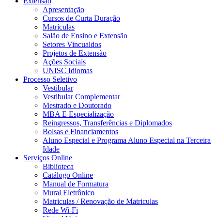
Extensão
Apresentação
Cursos de Curta Duração
Matrículas
Salão de Ensino e Extensão
Setores Vincualdos
Projetos de Extensão
Ações Sociais
UNISC Idiomas
Processo Seletivo
Vestibular
Vestibular Complementar
Mestrado e Doutorado
MBA E Especialização
Reingressos, Transferências e Diplomados
Bolsas e Financiamentos
Aluno Especial e Programa Aluno Especial na Terceira
Idade
Serviços Online
Biblioteca
Catálogo Online
Manual de Formatura
Mural Eletrônico
Matriculas / Renovação de Matriculas
Rede Wi-Fi