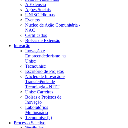
A Extensão
Ações Sociais
UNISC Idiomas
Eventos
Núcleo de Ação Comunitária -
NAC
Certificados
Bolsas de Extensão
Inovação
Inovação e
Empreendedorismo na
Unisc
Tecnounisc
Escritório de Projetos
Núcleo de Inovação e
Transferência de
Tecnologia - NITT
Unisc Carreiras
Bolsas e Projetos de
Inovação
Laboratórios
Multiusuário
Tecnounisc (2)
Processo Seletivo
Vestibular