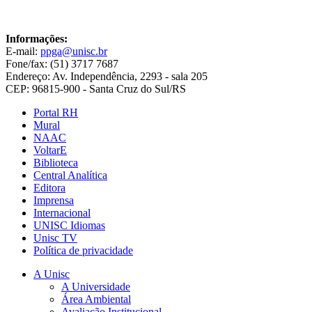
Informações:
E-mail:
ppga@unisc.br
Fone/fax: (51) 3717 7687
Endereço: Av. Independência, 2293 - sala 205
CEP: 96815-900 - Santa Cruz do Sul/RS
Portal RH
Mural
NAAC
VoltarE
Biblioteca
Central Analítica
Editora
Imprensa
Internacional
UNISC Idiomas
Unisc TV
Política de privacidade
A Unisc
A Universidade
Área Ambiental
Avaliação Institucional