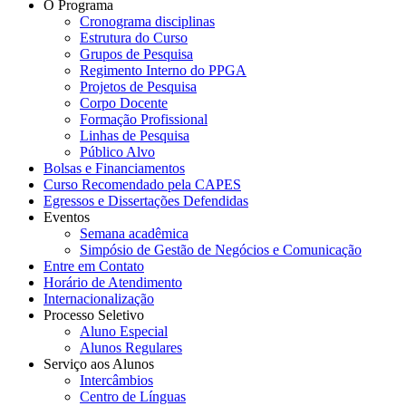
O Programa
Cronograma disciplinas
Estrutura do Curso
Grupos de Pesquisa
Regimento Interno do PPGA
Projetos de Pesquisa
Corpo Docente
Formação Profissional
Linhas de Pesquisa
Público Alvo
Bolsas e Financiamentos
Curso Recomendado pela CAPES
Egressos e Dissertações Defendidas
Eventos
Semana acadêmica
Simpósio de Gestão de Negócios e Comunicação
Entre em Contato
Horário de Atendimento
Internacionalização
Processo Seletivo
Aluno Especial
Alunos Regulares
Serviço aos Alunos
Intercâmbios
Centro de Línguas