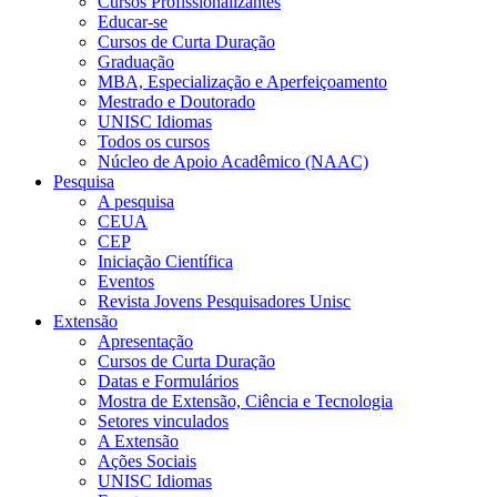
Cursos Profissionalizantes
Educar-se
Cursos de Curta Duração
Graduação
MBA, Especialização e Aperfeiçoamento
Mestrado e Doutorado
UNISC Idiomas
Todos os cursos
Núcleo de Apoio Acadêmico (NAAC)
Pesquisa
A pesquisa
CEUA
CEP
Iniciação Científica
Eventos
Revista Jovens Pesquisadores Unisc
Extensão
Apresentação
Cursos de Curta Duração
Datas e Formulários
Mostra de Extensão, Ciência e Tecnologia
Setores vinculados
A Extensão
Ações Sociais
UNISC Idiomas