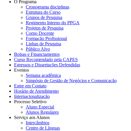
O Programa
Cronograma disciplinas
Estrutura do Curso
Grupos de Pesquisa
Regimento Interno do PPGA
Projetos de Pesquisa
Corpo Docente
Formação Profissional
Linhas de Pesquisa
Público Alvo
Bolsas e Financiamentos
Curso Recomendado pela CAPES
Egressos e Dissertações Defendidas
Eventos
Semana acadêmica
Simpósio de Gestão de Negócios e Comunicação
Entre em Contato
Horário de Atendimento
Internacionalização
Processo Seletivo
Aluno Especial
Alunos Regulares
Serviço aos Alunos
Intercâmbios
Centro de Línguas