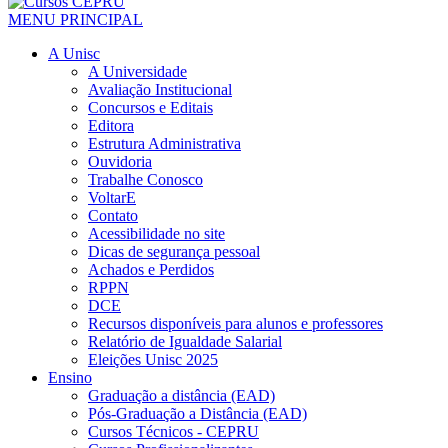
MENU PRINCIPAL
A Unisc
A Universidade
Avaliação Institucional
Concursos e Editais
Editora
Estrutura Administrativa
Ouvidoria
Trabalhe Conosco
VoltarE
Contato
Acessibilidade no site
Dicas de segurança pessoal
Achados e Perdidos
RPPN
DCE
Recursos disponíveis para alunos e professores
Relatório de Igualdade Salarial
Eleições Unisc 2025
Ensino
Graduação a distância (EAD)
Pós-Graduação a Distância (EAD)
Cursos Técnicos - CEPRU