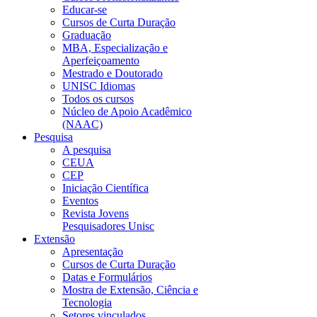
Educar-se
Cursos de Curta Duração
Graduação
MBA, Especialização e
Aperfeiçoamento
Mestrado e Doutorado
UNISC Idiomas
Todos os cursos
Núcleo de Apoio Acadêmico
(NAAC)
Pesquisa
A pesquisa
CEUA
CEP
Iniciação Científica
Eventos
Revista Jovens
Pesquisadores Unisc
Extensão
Apresentação
Cursos de Curta Duração
Datas e Formulários
Mostra de Extensão, Ciência e
Tecnologia
Setores vinculados