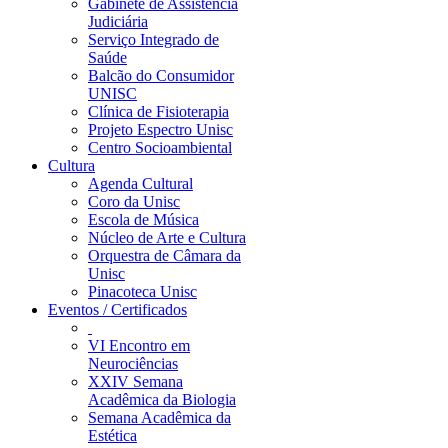
Gabinete de Assistência
Judiciária
Serviço Integrado de
Saúde
Balcão do Consumidor
UNISC
Clínica de Fisioterapia
Projeto Espectro Unisc
Centro Socioambiental
Cultura
Agenda Cultural
Coro da Unisc
Escola de Música
Núcleo de Arte e Cultura
Orquestra de Câmara da
Unisc
Pinacoteca Unisc
Eventos / Certificados
VI Encontro em
Neurociências
XXIV Semana
Acadêmica da Biologia
Semana Acadêmica da
Estética