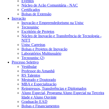
Eventos
Núcleo de Ação Comunitária - NAC
Certificados
Bolsas de Extensão
Inovação
Inovação e Empreendedorismo na Unisc
Tecnounisc
Escritório de Projetos
Núcleo de Inovação e Transferência de Tecnologia -
NITT
Unisc Carreiras
Bolsas e Projetos de Inovação
Laboratórios Multiusuário
Tecnounisc (2)
Processo Seletivo
Vestibular
Professor do Amanhã
RS Talentos
Mestrado e Doutorado
MBA e Especialização
Reingressos, Transferências e Diplomados
Aluno Especial, Programa Aluno Especial na Terceira
Idade e Aluno Ouvinte
Graduação EAD
Bolsas e Financiamentos