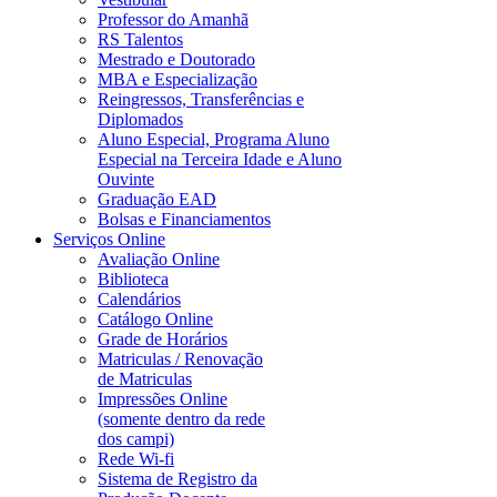
Professor do Amanhã
RS Talentos
Mestrado e Doutorado
MBA e Especialização
Reingressos, Transferências e
Diplomados
Aluno Especial, Programa Aluno
Especial na Terceira Idade e Aluno
Ouvinte
Graduação EAD
Bolsas e Financiamentos
Serviços Online
Avaliação Online
Biblioteca
Calendários
Catálogo Online
Grade de Horários
Matriculas / Renovação
de Matriculas
Impressões Online
(somente dentro da rede
dos campi)
Rede Wi-fi
Sistema de Registro da