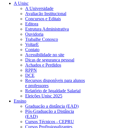
A Unisc
A Universidade
Avaliação Institucional
Concursos e Editais
Editora
Estrutura Administrativa
Ouvidoria
Trabalhe Conosco
VoltarE
Contato
Acessibilidade no site
Dicas de segurança pessoal
Achados e Perdidos
RPPN
DCE
Recursos disponíveis para alunos
e professores
Relatório de Igualdade Salarial
Eleições Unisc 2025
Ensino
Graduação a distância (EAD)
Pós-Graduação a Distância
(EAD)
Cursos Técnicos - CEPRU
Cursos Profissionalizantes