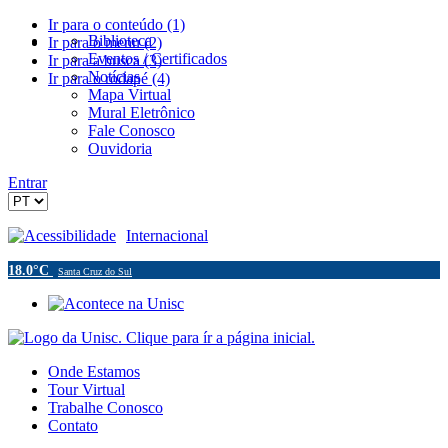
Ir para o conteúdo (1)
Biblioteca
Ir para o menu (2)
Eventos / Certificados
Ir para a busca (3)
Notícias
Ir para o rodapé (4)
Mapa Virtual
Mural Eletrônico
Fale Conosco
Ouvidoria
Entrar
Acessibilidade
Internacional
18.0°C
Santa Cruz do Sul
Onde Estamos
Tour Virtual
Trabalhe Conosco
Contato