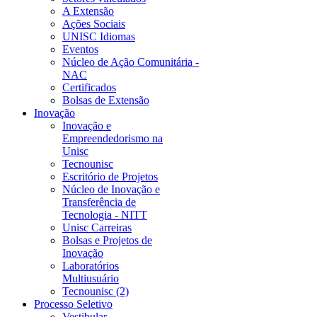
A Extensão
Ações Sociais
UNISC Idiomas
Eventos
Núcleo de Ação Comunitária -
NAC
Certificados
Bolsas de Extensão
Inovação
Inovação e
Empreendedorismo na
Unisc
Tecnounisc
Escritório de Projetos
Núcleo de Inovação e
Transferência de
Tecnologia - NITT
Unisc Carreiras
Bolsas e Projetos de
Inovação
Laboratórios
Multiusuário
Tecnounisc (2)
Processo Seletivo
Vestibular