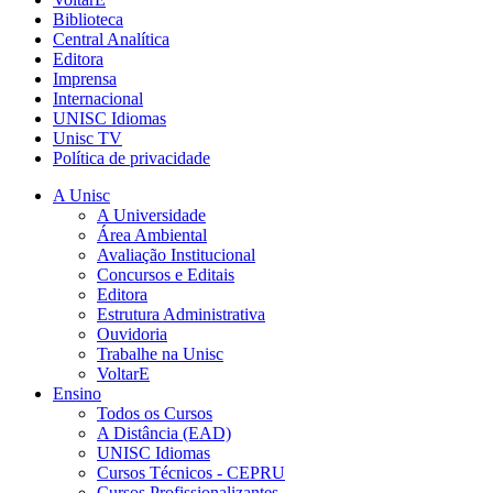
Biblioteca
Central Analítica
Editora
Imprensa
Internacional
UNISC Idiomas
Unisc TV
Política de privacidade
A Unisc
A Universidade
Área Ambiental
Avaliação Institucional
Concursos e Editais
Editora
Estrutura Administrativa
Ouvidoria
Trabalhe na Unisc
VoltarE
Ensino
Todos os Cursos
A Distância (EAD)
UNISC Idiomas
Cursos Técnicos - CEPRU
Cursos Profissionalizantes