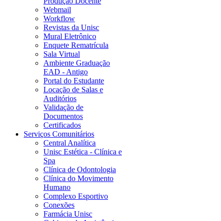
Produção Docente
Webmail
Workflow
Revistas da Unisc
Mural Eletrônico
Enquete Rematrícula
Sala Virtual
Ambiente Graduação
EAD - Antigo
Portal do Estudante
Locação de Salas e
Auditórios
Validação de
Documentos
Certificados
Serviços Comunitários
Central Analítica
Unisc Estética - Clínica e
Spa
Clínica de Odontologia
Clínica do Movimento
Humano
Complexo Esportivo
Conexões
Farmácia Unisc