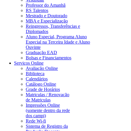
Professor do Amanhã
RS Talentos
Mestrado e Doutorado
MBA e Especialização
Reingressos, Transferências e
Diplomados
Aluno Especial, Programa Aluno
Especial na Terceira Idade e Aluno
Ouvinte
Graduação EAD
Bolsas e Financiamentos
Serviços Online
Avaliação Online
Biblioteca
Calendários
Catálogo Online
Grade de Horários
Matriculas / Renovação
de Matriculas
Impressões Online
(somente dentro da rede
dos campi)
Rede Wi-fi
Sistema de Registro da