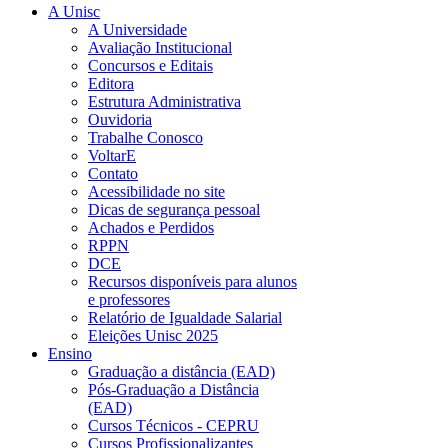
A Unisc
A Universidade
Avaliação Institucional
Concursos e Editais
Editora
Estrutura Administrativa
Ouvidoria
Trabalhe Conosco
VoltarE
Contato
Acessibilidade no site
Dicas de segurança pessoal
Achados e Perdidos
RPPN
DCE
Recursos disponíveis para alunos
e professores
Relatório de Igualdade Salarial
Eleições Unisc 2025
Ensino
Graduação a distância (EAD)
Pós-Graduação a Distância
(EAD)
Cursos Técnicos - CEPRU
Cursos Profissionalizantes