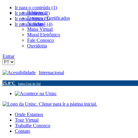
Ir para o conteúdo (1)
Biblioteca
Ir para o menu (2)
Eventos / Certificados
Ir para a busca (3)
Notícias
Ir para o rodapé (4)
Mapa Virtual
Mural Eletrônico
Fale Conosco
Ouvidoria
Entrar
Acessibilidade
Internacional
25.0°C
Santa Cruz do Sul
Onde Estamos
Tour Virtual
Trabalhe Conosco
Contato