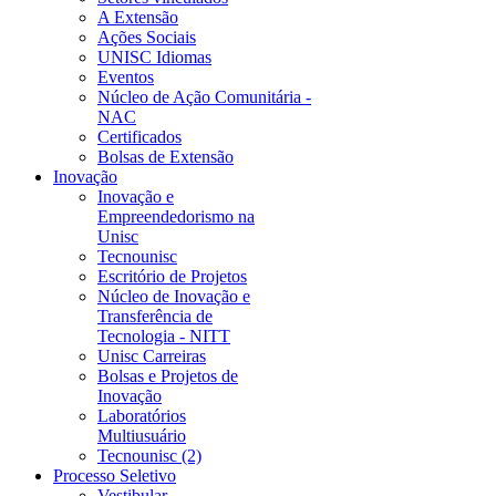
A Extensão
Ações Sociais
UNISC Idiomas
Eventos
Núcleo de Ação Comunitária -
NAC
Certificados
Bolsas de Extensão
Inovação
Inovação e
Empreendedorismo na
Unisc
Tecnounisc
Escritório de Projetos
Núcleo de Inovação e
Transferência de
Tecnologia - NITT
Unisc Carreiras
Bolsas e Projetos de
Inovação
Laboratórios
Multiusuário
Tecnounisc (2)
Processo Seletivo
Vestibular