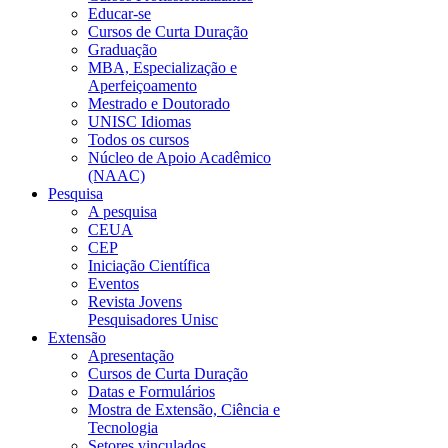
Educar-se
Cursos de Curta Duração
Graduação
MBA, Especialização e
Aperfeiçoamento
Mestrado e Doutorado
UNISC Idiomas
Todos os cursos
Núcleo de Apoio Acadêmico
(NAAC)
Pesquisa
A pesquisa
CEUA
CEP
Iniciação Científica
Eventos
Revista Jovens
Pesquisadores Unisc
Extensão
Apresentação
Cursos de Curta Duração
Datas e Formulários
Mostra de Extensão, Ciência e
Tecnologia
Setores vinculados