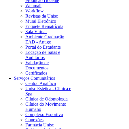
Produção Docente
Webmail
Workflow
Revistas da Unisc
Mural Eletrônico
Enquete Rematrícula
Sala Virtual
Ambiente Graduação
EAD - Antigo
Portal do Estudante
Locação de Salas e
Auditórios
Validação de
Documentos
Certificados
Serviços Comunitários
Central Analítica
Unisc Estética - Clínica e
Spa
Clínica de Odontologia
Clínica do Movimento
Humano
Complexo Esportivo
Conexões
Farmácia Unisc