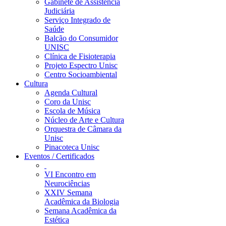
Gabinete de Assistência
Judiciária
Serviço Integrado de
Saúde
Balcão do Consumidor
UNISC
Clínica de Fisioterapia
Projeto Espectro Unisc
Centro Socioambiental
Cultura
Agenda Cultural
Coro da Unisc
Escola de Música
Núcleo de Arte e Cultura
Orquestra de Câmara da
Unisc
Pinacoteca Unisc
Eventos / Certificados
VI Encontro em
Neurociências
XXIV Semana
Acadêmica da Biologia
Semana Acadêmica da
Estética