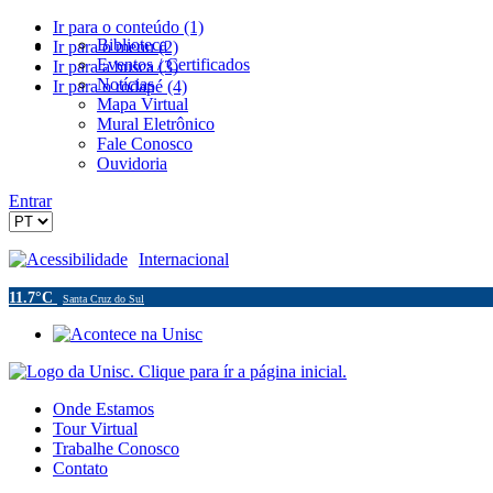
Ir para o conteúdo (1)
Biblioteca
Ir para o menu (2)
Eventos / Certificados
Ir para a busca (3)
Notícias
Ir para o rodapé (4)
Mapa Virtual
Mural Eletrônico
Fale Conosco
Ouvidoria
Entrar
Acessibilidade
Internacional
11.7°C
Santa Cruz do Sul
Onde Estamos
Tour Virtual
Trabalhe Conosco
Contato