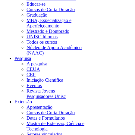
Educar-se
Cursos de Curta Duração
Graduação
MBA, Especialização e
Aperfeiçoamento
Mestrado e Doutorado
UNISC Idiomas
Todos os cursos
Núcleo de Apoio Acadêmico
(NAAC)
Pesquisa
A pesquisa
CEUA
CEP
Iniciação Científica
Eventos
Revista Jovens
Pesquisadores Unisc
Extensão
Apresentação
Cursos de Curta Duração
Datas e Formulários
Mostra de Extensão, Ciência e
Tecnologia
Setores vinculados