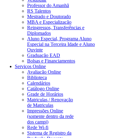
Professor do Amanhã
RS Talentos
Mestrado e Doutorado
MBA e Especialização
Reingressos, Transferências e
Diplomados
Aluno Especial, Programa Aluno
Especial na Terceira Idade e Aluno
Ouvinte
Graduação EAD
Bolsas e Financiamentos
Serviços Online
Avaliação Online
Biblioteca
Calendários
Catálogo Online
Grade de Horários
Matriculas / Renovação
de Matriculas
Impressões Online
(somente dentro da rede
dos campi)
Rede Wi-fi
Sistema de Registro da