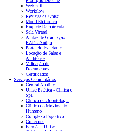
Produção Docente
Webmail
Workflow
Revistas da Unisc
Mural Eletrônico
Enquete Rematrícula
Sala Virtual
Ambiente Graduação
EAD - Antigo
Portal do Estudante
Locação de Salas e
Auditórios
Validação de
Documentos
Certificados
Serviços Comunitários
Central Analítica
Unisc Estética - Clínica e
Spa
Clínica de Odontologia
Clínica do Movimento
Humano
Complexo Esportivo
Conexões
Farmácia Unisc