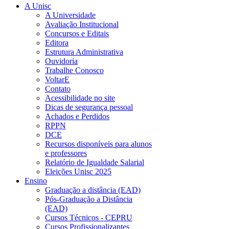
A Unisc
A Universidade
Avaliação Institucional
Concursos e Editais
Editora
Estrutura Administrativa
Ouvidoria
Trabalhe Conosco
VoltarE
Contato
Acessibilidade no site
Dicas de segurança pessoal
Achados e Perdidos
RPPN
DCE
Recursos disponíveis para alunos
e professores
Relatório de Igualdade Salarial
Eleições Unisc 2025
Ensino
Graduação a distância (EAD)
Pós-Graduação a Distância
(EAD)
Cursos Técnicos - CEPRU
Cursos Profissionalizantes