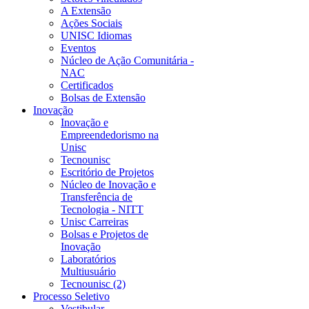
A Extensão
Ações Sociais
UNISC Idiomas
Eventos
Núcleo de Ação Comunitária -
NAC
Certificados
Bolsas de Extensão
Inovação
Inovação e
Empreendedorismo na
Unisc
Tecnounisc
Escritório de Projetos
Núcleo de Inovação e
Transferência de
Tecnologia - NITT
Unisc Carreiras
Bolsas e Projetos de
Inovação
Laboratórios
Multiusuário
Tecnounisc (2)
Processo Seletivo
Vestibular