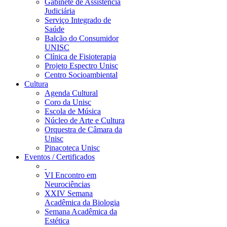
Gabinete de Assistência
Judiciária
Serviço Integrado de
Saúde
Balcão do Consumidor
UNISC
Clínica de Fisioterapia
Projeto Espectro Unisc
Centro Socioambiental
Cultura
Agenda Cultural
Coro da Unisc
Escola de Música
Núcleo de Arte e Cultura
Orquestra de Câmara da
Unisc
Pinacoteca Unisc
Eventos / Certificados
VI Encontro em
Neurociências
XXIV Semana
Acadêmica da Biologia
Semana Acadêmica da
Estética