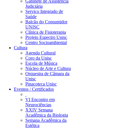
Gabinete de Assistência
Judiciária
Serviço Integrado de
Saúde
Balcão do Consumidor
UNISC
Clínica de Fisioterapia
Projeto Espectro Unisc
Centro Socioambiental
Cultura
Agenda Cultural
Coro da Unisc
Escola de Música
Núcleo de Arte e Cultura
Orquestra de Câmara da
Unisc
Pinacoteca Unisc
Eventos / Certificados
VI Encontro em
Neurociências
XXIV Semana
Acadêmica da Biologia
Semana Acadêmica da
Estética