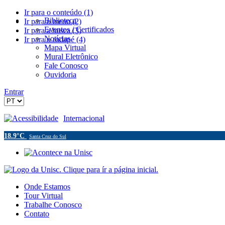
Ir para o conteúdo (1)
Biblioteca
Ir para o menu (2)
Eventos / Certificados
Ir para a busca (3)
Notícias
Ir para o rodapé (4)
Mapa Virtual
Mural Eletrônico
Fale Conosco
Ouvidoria
Entrar
Acessibilidade
Internacional
18.9°C
Santa Cruz do Sul
Onde Estamos
Tour Virtual
Trabalhe Conosco
Contato