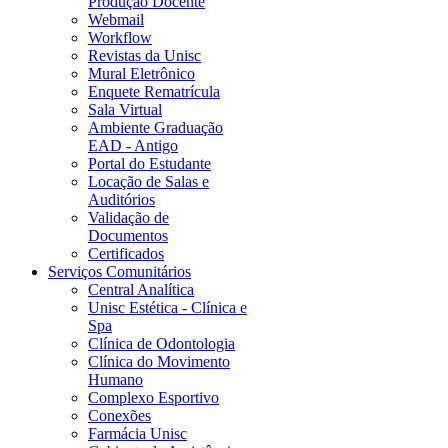
Produção Docente
Webmail
Workflow
Revistas da Unisc
Mural Eletrônico
Enquete Rematrícula
Sala Virtual
Ambiente Graduação
EAD - Antigo
Portal do Estudante
Locação de Salas e
Auditórios
Validação de
Documentos
Certificados
Serviços Comunitários
Central Analítica
Unisc Estética - Clínica e
Spa
Clínica de Odontologia
Clínica do Movimento
Humano
Complexo Esportivo
Conexões
Farmácia Unisc