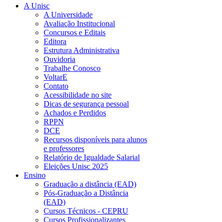
A Unisc
A Universidade
Avaliação Institucional
Concursos e Editais
Editora
Estrutura Administrativa
Ouvidoria
Trabalhe Conosco
VoltarE
Contato
Acessibilidade no site
Dicas de segurança pessoal
Achados e Perdidos
RPPN
DCE
Recursos disponíveis para alunos
e professores
Relatório de Igualdade Salarial
Eleições Unisc 2025
Ensino
Graduação a distância (EAD)
Pós-Graduação a Distância
(EAD)
Cursos Técnicos - CEPRU
Cursos Profissionalizantes