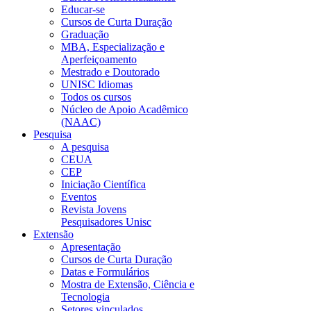
Educar-se
Cursos de Curta Duração
Graduação
MBA, Especialização e
Aperfeiçoamento
Mestrado e Doutorado
UNISC Idiomas
Todos os cursos
Núcleo de Apoio Acadêmico
(NAAC)
Pesquisa
A pesquisa
CEUA
CEP
Iniciação Científica
Eventos
Revista Jovens
Pesquisadores Unisc
Extensão
Apresentação
Cursos de Curta Duração
Datas e Formulários
Mostra de Extensão, Ciência e
Tecnologia
Setores vinculados