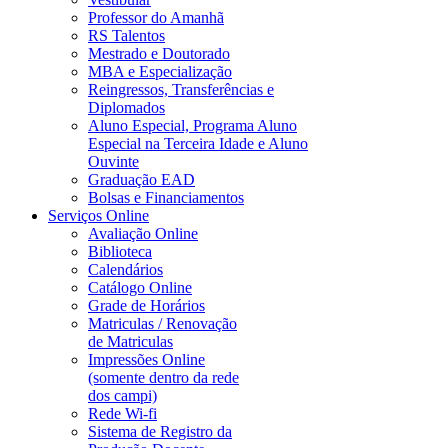
Professor do Amanhã
RS Talentos
Mestrado e Doutorado
MBA e Especialização
Reingressos, Transferências e
Diplomados
Aluno Especial, Programa Aluno
Especial na Terceira Idade e Aluno
Ouvinte
Graduação EAD
Bolsas e Financiamentos
Serviços Online
Avaliação Online
Biblioteca
Calendários
Catálogo Online
Grade de Horários
Matriculas / Renovação
de Matriculas
Impressões Online
(somente dentro da rede
dos campi)
Rede Wi-fi
Sistema de Registro da