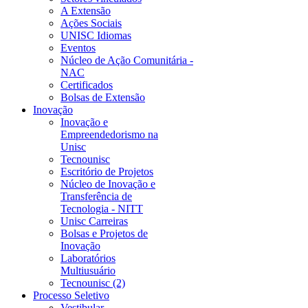
A Extensão
Ações Sociais
UNISC Idiomas
Eventos
Núcleo de Ação Comunitária -
NAC
Certificados
Bolsas de Extensão
Inovação
Inovação e
Empreendedorismo na
Unisc
Tecnounisc
Escritório de Projetos
Núcleo de Inovação e
Transferência de
Tecnologia - NITT
Unisc Carreiras
Bolsas e Projetos de
Inovação
Laboratórios
Multiusuário
Tecnounisc (2)
Processo Seletivo
Vestibular