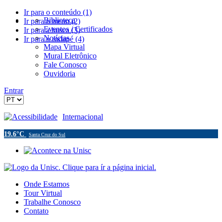
Ir para o conteúdo (1)
Biblioteca
Ir para o menu (2)
Eventos / Certificados
Ir para a busca (3)
Notícias
Ir para o rodapé (4)
Mapa Virtual
Mural Eletrônico
Fale Conosco
Ouvidoria
Entrar
Acessibilidade
Internacional
19.6°C
Santa Cruz do Sul
Onde Estamos
Tour Virtual
Trabalhe Conosco
Contato