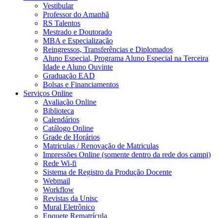
Vestibular
Professor do Amanhã
RS Talentos
Mestrado e Doutorado
MBA e Especialização
Reingressos, Transferências e Diplomados
Aluno Especial, Programa Aluno Especial na Terceira
Idade e Aluno Ouvinte
Graduação EAD
Bolsas e Financiamentos
Serviços Online
Avaliação Online
Biblioteca
Calendários
Catálogo Online
Grade de Horários
Matriculas / Renovação de Matriculas
Impressões Online (somente dentro da rede dos campi)
Rede Wi-fi
Sistema de Registro da Produção Docente
Webmail
Workflow
Revistas da Unisc
Mural Eletrônico
Enquete Rematrícula