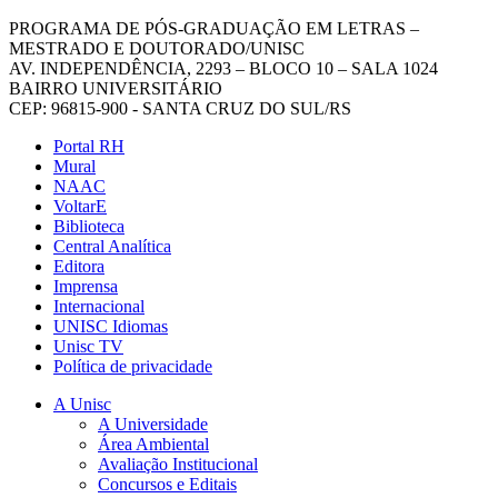
PROGRAMA DE PÓS-GRADUAÇÃO EM LETRAS –
MESTRADO E DOUTORADO/UNISC
AV. INDEPENDÊNCIA, 2293 – BLOCO 10 – SALA 1024
BAIRRO UNIVERSITÁRIO
CEP: 96815-900 - SANTA CRUZ DO SUL/RS
Portal RH
Mural
NAAC
VoltarE
Biblioteca
Central Analítica
Editora
Imprensa
Internacional
UNISC Idiomas
Unisc TV
Política de privacidade
A Unisc
A Universidade
Área Ambiental
Avaliação Institucional
Concursos e Editais