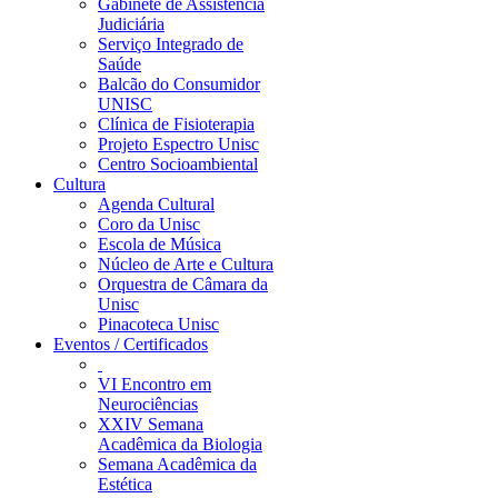
Gabinete de Assistência
Judiciária
Serviço Integrado de
Saúde
Balcão do Consumidor
UNISC
Clínica de Fisioterapia
Projeto Espectro Unisc
Centro Socioambiental
Cultura
Agenda Cultural
Coro da Unisc
Escola de Música
Núcleo de Arte e Cultura
Orquestra de Câmara da
Unisc
Pinacoteca Unisc
Eventos / Certificados
VI Encontro em
Neurociências
XXIV Semana
Acadêmica da Biologia
Semana Acadêmica da
Estética