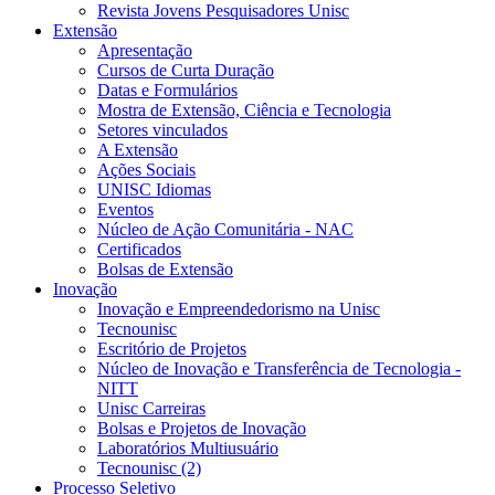
Revista Jovens Pesquisadores Unisc
Extensão
Apresentação
Cursos de Curta Duração
Datas e Formulários
Mostra de Extensão, Ciência e Tecnologia
Setores vinculados
A Extensão
Ações Sociais
UNISC Idiomas
Eventos
Núcleo de Ação Comunitária - NAC
Certificados
Bolsas de Extensão
Inovação
Inovação e Empreendedorismo na Unisc
Tecnounisc
Escritório de Projetos
Núcleo de Inovação e Transferência de Tecnologia -
NITT
Unisc Carreiras
Bolsas e Projetos de Inovação
Laboratórios Multiusuário
Tecnounisc (2)
Processo Seletivo