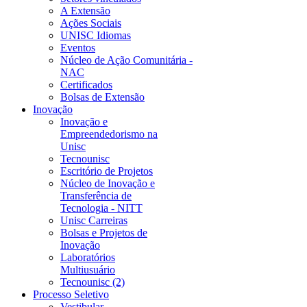
A Extensão
Ações Sociais
UNISC Idiomas
Eventos
Núcleo de Ação Comunitária -
NAC
Certificados
Bolsas de Extensão
Inovação
Inovação e
Empreendedorismo na
Unisc
Tecnounisc
Escritório de Projetos
Núcleo de Inovação e
Transferência de
Tecnologia - NITT
Unisc Carreiras
Bolsas e Projetos de
Inovação
Laboratórios
Multiusuário
Tecnounisc (2)
Processo Seletivo
Vestibular