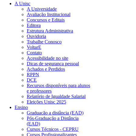
A Unisc
A Universidade
Avaliação Institucional
Concursos e Editais
Editora
Estrutura Administrativa
Ouvidoria
Trabalhe Conosco
VoltarE
Contato
Acessibilidade no site
Dicas de segurança pessoal
Achados e Perdidos
RPPN
DCE
Recursos disponíveis para alunos
e professores
Relatório de Igualdade Salarial
Eleições Unisc 2025
Ensino
Graduação a distância (EAD)
Pós-Graduação a Distância
(EAD)
Cursos Técnicos - CEPRU
Cursos Profissionalizantes