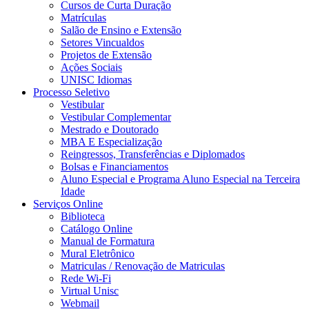
Cursos de Curta Duração
Matrículas
Salão de Ensino e Extensão
Setores Vincualdos
Projetos de Extensão
Ações Sociais
UNISC Idiomas
Processo Seletivo
Vestibular
Vestibular Complementar
Mestrado e Doutorado
MBA E Especialização
Reingressos, Transferências e Diplomados
Bolsas e Financiamentos
Aluno Especial e Programa Aluno Especial na Terceira
Idade
Serviços Online
Biblioteca
Catálogo Online
Manual de Formatura
Mural Eletrônico
Matriculas / Renovação de Matriculas
Rede Wi-Fi
Virtual Unisc
Webmail