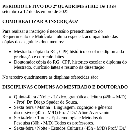
PERÍODO LETIVO DO 2º QUADRIMESTRE:
De 18 de
setembro a 12 de dezembro
de 2025.
COMO REALIZAR A INSCRIÇÃO?
Para realizar a inscrição é necessário preenchimento do
Requerimento de Matrícula – aluno especial, acompanhado das
cópias dos seguintes documentos:
Mestrado: cópia do RG, CPF, histórico escolar e diploma da
graduação e currículo lattes.
Doutorado: cópia do RG, CPF, histórico escolar e diploma do
Mestrado, currículo lattes e resumo da dissertação.
No terceiro quadrimestre as displinas oferecidas são:
DISCIPLINAS COMUNS AO MESTRADO E DOUTORADO
Quinta-feira / Noite - Léxico, gramática e leitura (45h – M/D)
- Prof. Dr. Diego Spader de Souza.
Sexta-feira / Manhã - Linguagem, cognição e gêneros
discursivos (45h - M/D) Prof.ª Dr.ª Aline Aver vanin.
Sexta-feira / Tarde - Epistemologia e Métodos de
Pesquisa (30h - M/D) Todos os professores.
Sexta-feira / Noite - Estudos Culturais (45h - M/D) Prof.ª Dr.ª