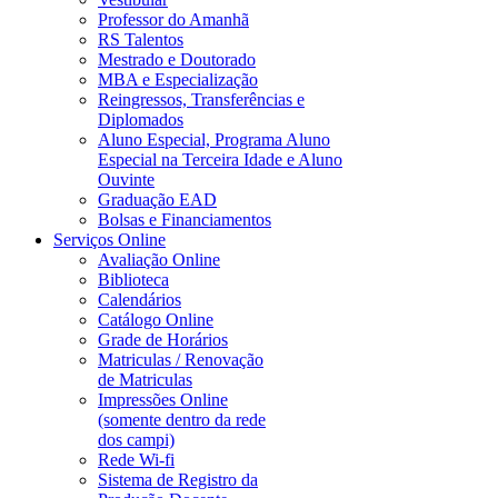
Professor do Amanhã
RS Talentos
Mestrado e Doutorado
MBA e Especialização
Reingressos, Transferências e
Diplomados
Aluno Especial, Programa Aluno
Especial na Terceira Idade e Aluno
Ouvinte
Graduação EAD
Bolsas e Financiamentos
Serviços Online
Avaliação Online
Biblioteca
Calendários
Catálogo Online
Grade de Horários
Matriculas / Renovação
de Matriculas
Impressões Online
(somente dentro da rede
dos campi)
Rede Wi-fi
Sistema de Registro da