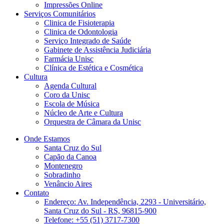
Impressões Online
Serviços Comunitários
Clinica de Fisioterapia
Clinica de Odontologia
Serviço Integrado de Saúde
Gabinete de Assistência Judiciária
Farmácia Unisc
Clínica de Estética e Cosmética
Cultura
Agenda Cultural
Coro da Unisc
Escola de Música
Núcleo de Arte e Cultura
Orquestra de Câmara da Unisc
Onde Estamos
Santa Cruz do Sul
Capão da Canoa
Montenegro
Sobradinho
Venâncio Aires
Contato
Endereço: Av. Independência, 2293 - Universitário,
Santa Cruz do Sul - RS, 96815-900
Telefone: +55 (51) 3717-7300