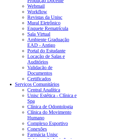
Produção Docente
Webmail
Workflow
Revistas da Unisc
Mural Eletrônico
Enquete Rematrícula
Sala Virtual
Ambiente Graduação
EAD - Antigo
Portal do Estudante
Locação de Salas e
Auditórios
Validação de
Documentos
Certificados
Serviços Comunitários
Central Analítica
Unisc Estética - Clínica e
Spa
Clínica de Odontologia
Clínica do Movimento
Humano
Complexo Esportivo
Conexões
Farmácia Unisc