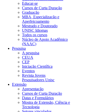
Educar-se
Cursos de Curta Duração
Graduação
MBA, Especialização e
Aperfeiçoamento
Mestrado e Doutorado
UNISC Idiomas
Todos os cursos
Núcleo de Apoio Acadêmico
(NAAC)
Pesquisa
A pesquisa
CEUA
CEP
Iniciação Científica
Eventos
Revista Jovens
Pesquisadores Unisc
Extensão
Apresentação
Cursos de Curta Duração
Datas e Formulários
Mostra de Extensão, Ciência e
Tecnologia
Setores vinculados