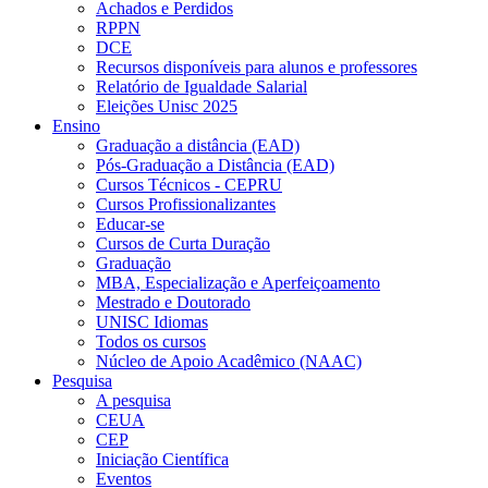
Achados e Perdidos
RPPN
DCE
Recursos disponíveis para alunos e professores
Relatório de Igualdade Salarial
Eleições Unisc 2025
Ensino
Graduação a distância (EAD)
Pós-Graduação a Distância (EAD)
Cursos Técnicos - CEPRU
Cursos Profissionalizantes
Educar-se
Cursos de Curta Duração
Graduação
MBA, Especialização e Aperfeiçoamento
Mestrado e Doutorado
UNISC Idiomas
Todos os cursos
Núcleo de Apoio Acadêmico (NAAC)
Pesquisa
A pesquisa
CEUA
CEP
Iniciação Científica
Eventos