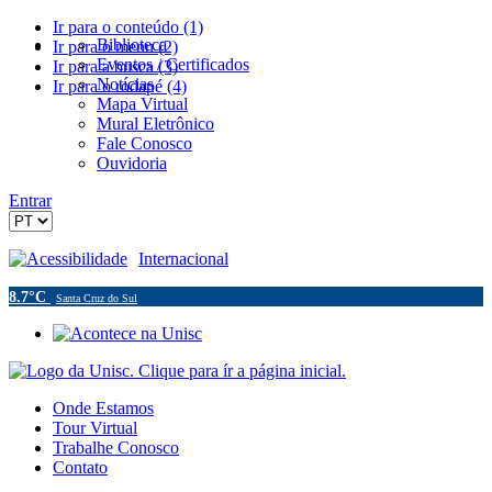
Ir para o conteúdo (1)
Biblioteca
Ir para o menu (2)
Eventos / Certificados
Ir para a busca (3)
Notícias
Ir para o rodapé (4)
Mapa Virtual
Mural Eletrônico
Fale Conosco
Ouvidoria
Entrar
Acessibilidade
Internacional
8.7°C
Santa Cruz do Sul
Onde Estamos
Tour Virtual
Trabalhe Conosco
Contato