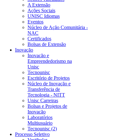
A Extensão
Ações Sociais
UNISC Idiomas
Eventos
Núcleo de Ação Comunitária -
NAC
Certificados
Bolsas de Extensão
Inovação
Inovação e
Empreendedorismo na
Unisc
Tecnounisc
Escritório de Projetos
Núcleo de Inovação e
Transferência de
Tecnologia - NITT
Unisc Carreiras
Bolsas e Projetos de
Inovação
Laboratórios
Multiusuário
Tecnounisc (2)
Processo Seletivo
Vestibular