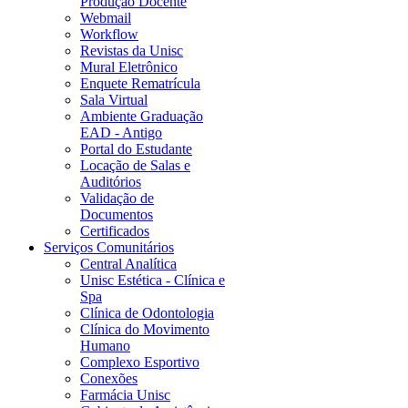
Produção Docente
Webmail
Workflow
Revistas da Unisc
Mural Eletrônico
Enquete Rematrícula
Sala Virtual
Ambiente Graduação
EAD - Antigo
Portal do Estudante
Locação de Salas e
Auditórios
Validação de
Documentos
Certificados
Serviços Comunitários
Central Analítica
Unisc Estética - Clínica e
Spa
Clínica de Odontologia
Clínica do Movimento
Humano
Complexo Esportivo
Conexões
Farmácia Unisc