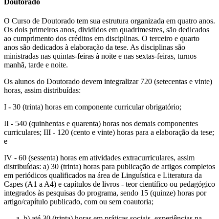
Doutorado
O Curso de Doutorado tem sua estrutura organizada em quatro anos.
Os dois primeiros anos, divididos em quadrimestres, são dedicados
ao cumprimento dos créditos em disciplinas. O terceiro e quarto
anos são dedicados à elaboração da tese. As disciplinas são
ministradas nas quintas-feiras à noite e nas sextas-feiras, turnos
manhã, tarde e noite.
Os alunos do Doutorado devem integralizar 720 (setecentas e vinte)
horas, assim distribuídas:
I - 30 (trinta) horas em componente curricular obrigatório;
II - 540 (quinhentas e quarenta) horas nos demais componentes
curriculares; III - 120 (cento e vinte) horas para a elaboração da tese;
e
IV - 60 (sessenta) horas em atividades extracurriculares, assim
distribuídas: a) 30 (trinta) horas para publicação de artigos completos
em periódicos qualificados na área de Linguística e Literatura da
Capes (A1 a A4) e capítulos de livros - teor científico ou pedagógico
integrados às pesquisas do programa, sendo 15 (quinze) horas por
artigo/capítulo publicado, com ou sem coautoria;
b) até 30 (trinta) horas em práticas sociais, experiências na