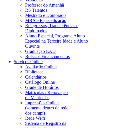
Professor do Amanhã
RS Talentos
Mestrado e Doutorado
MBA e Especialização
Reingressos, Transferências e
Diplomados
Aluno Especial, Programa Aluno
Especial na Terceira Idade e Aluno
Ouvinte
Graduação EAD
Bolsas e Financiamentos
Serviços Online
Avaliação Online
Biblioteca
Calendários
Catálogo Online
Grade de Horários
Matriculas / Renovação
de Matriculas
Impressões Online
(somente dentro da rede
dos campi)
Rede Wi-fi
Sistema de Registro da