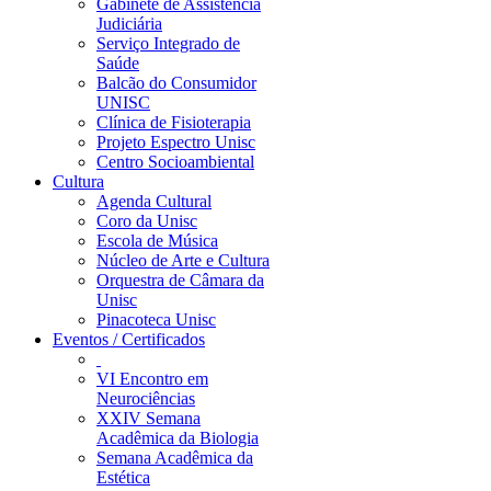
Gabinete de Assistência
Judiciária
Serviço Integrado de
Saúde
Balcão do Consumidor
UNISC
Clínica de Fisioterapia
Projeto Espectro Unisc
Centro Socioambiental
Cultura
Agenda Cultural
Coro da Unisc
Escola de Música
Núcleo de Arte e Cultura
Orquestra de Câmara da
Unisc
Pinacoteca Unisc
Eventos / Certificados
VI Encontro em
Neurociências
XXIV Semana
Acadêmica da Biologia
Semana Acadêmica da
Estética