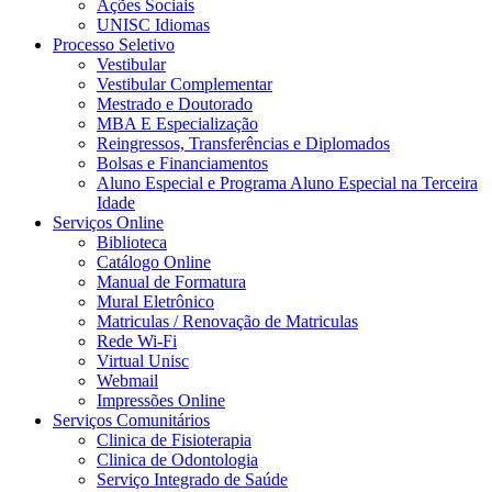
Ações Sociais
UNISC Idiomas
Processo Seletivo
Vestibular
Vestibular Complementar
Mestrado e Doutorado
MBA E Especialização
Reingressos, Transferências e Diplomados
Bolsas e Financiamentos
Aluno Especial e Programa Aluno Especial na Terceira
Idade
Serviços Online
Biblioteca
Catálogo Online
Manual de Formatura
Mural Eletrônico
Matriculas / Renovação de Matriculas
Rede Wi-Fi
Virtual Unisc
Webmail
Impressões Online
Serviços Comunitários
Clinica de Fisioterapia
Clinica de Odontologia
Serviço Integrado de Saúde