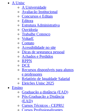
A Unisc
A Universidade
Avaliação Institucional
Concursos e Editais
Editora
Estrutura Administrativa
Ouvidoria
Trabalhe Conosco
VoltarE
Contato
Acessibilidade no site
Dicas de segurança pessoal
Achados e Perdidos
RPPN
DCE
Recursos disponíveis para alunos
e professores
Relatório de Igualdade Salarial
Eleições Unisc 2025
Ensino
Graduação a distância (EAD)
Pós-Graduação a Distância
(EAD)
Cursos Técnicos - CEPRU
Cursos Profissionalizantes