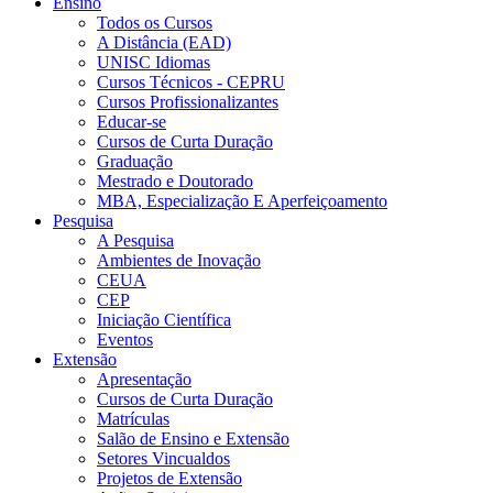
Ensino
Todos os Cursos
A Distância (EAD)
UNISC Idiomas
Cursos Técnicos - CEPRU
Cursos Profissionalizantes
Educar-se
Cursos de Curta Duração
Graduação
Mestrado e Doutorado
MBA, Especialização E Aperfeiçoamento
Pesquisa
A Pesquisa
Ambientes de Inovação
CEUA
CEP
Iniciação Científica
Eventos
Extensão
Apresentação
Cursos de Curta Duração
Matrículas
Salão de Ensino e Extensão
Setores Vincualdos
Projetos de Extensão