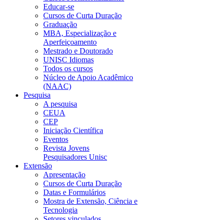
Educar-se
Cursos de Curta Duração
Graduação
MBA, Especialização e
Aperfeiçoamento
Mestrado e Doutorado
UNISC Idiomas
Todos os cursos
Núcleo de Apoio Acadêmico
(NAAC)
Pesquisa
A pesquisa
CEUA
CEP
Iniciação Científica
Eventos
Revista Jovens
Pesquisadores Unisc
Extensão
Apresentação
Cursos de Curta Duração
Datas e Formulários
Mostra de Extensão, Ciência e
Tecnologia
Setores vinculados