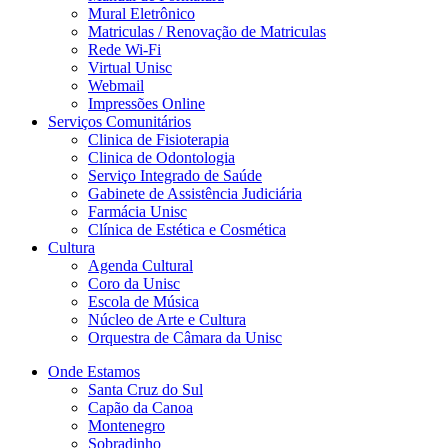
Mural Eletrônico
Matriculas / Renovação de Matriculas
Rede Wi-Fi
Virtual Unisc
Webmail
Impressões Online
Serviços Comunitários
Clinica de Fisioterapia
Clinica de Odontologia
Serviço Integrado de Saúde
Gabinete de Assistência Judiciária
Farmácia Unisc
Clínica de Estética e Cosmética
Cultura
Agenda Cultural
Coro da Unisc
Escola de Música
Núcleo de Arte e Cultura
Orquestra de Câmara da Unisc
Onde Estamos
Santa Cruz do Sul
Capão da Canoa
Montenegro
Sobradinho