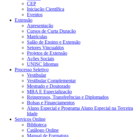
CEP
Iniciação Científica
Eventos
Extensão
Apresentação
Cursos de Curta Duração
Matrículas
Salão de Ensino e Extensão
Setores Vincualdos
Projetos de Extensão
Ações Sociais
UNISC Idiomas
Processo Seletivo
Vestibular
Vestibular Complementar
Mestrado e Doutorado
MBA E Especialização
Reingressos, Transferências e Diplomados
Bolsas e Financiamentos
Aluno Especial e Programa Aluno Especial na Terceira
Idade
Serviços Online
Biblioteca
Catálogo Online
Manual de Formatura