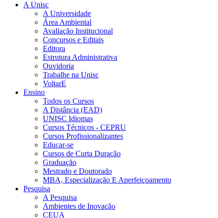
A Unisc
A Universidade
Área Ambiental
Avaliação Institucional
Concursos e Editais
Editora
Estrutura Administrativa
Ouvidoria
Trabalhe na Unisc
VoltarE
Ensino
Todos os Cursos
A Distância (EAD)
UNISC Idiomas
Cursos Técnicos - CEPRU
Cursos Profissionalizantes
Educar-se
Cursos de Curta Duração
Graduação
Mestrado e Doutorado
MBA, Especialização E Aperfeiçoamento
Pesquisa
A Pesquisa
Ambientes de Inovação
CEUA