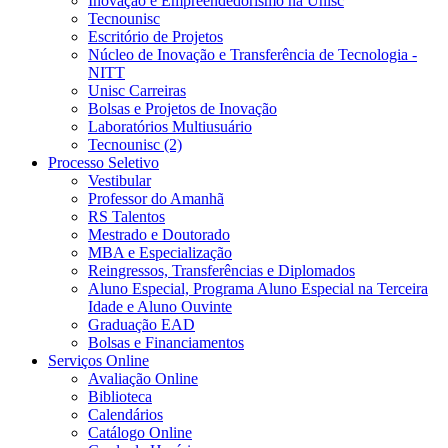
Inovação e Empreendedorismo na Unisc
Tecnounisc
Escritório de Projetos
Núcleo de Inovação e Transferência de Tecnologia -
NITT
Unisc Carreiras
Bolsas e Projetos de Inovação
Laboratórios Multiusuário
Tecnounisc (2)
Processo Seletivo
Vestibular
Professor do Amanhã
RS Talentos
Mestrado e Doutorado
MBA e Especialização
Reingressos, Transferências e Diplomados
Aluno Especial, Programa Aluno Especial na Terceira
Idade e Aluno Ouvinte
Graduação EAD
Bolsas e Financiamentos
Serviços Online
Avaliação Online
Biblioteca
Calendários
Catálogo Online