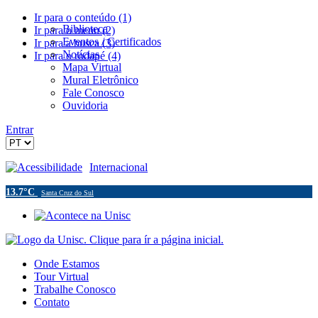
Ir para o conteúdo (1)
Biblioteca
Ir para o menu (2)
Eventos / Certificados
Ir para a busca (3)
Notícias
Ir para o rodapé (4)
Mapa Virtual
Mural Eletrônico
Fale Conosco
Ouvidoria
Entrar
Acessibilidade
Internacional
13.7°C
Santa Cruz do Sul
Onde Estamos
Tour Virtual
Trabalhe Conosco
Contato