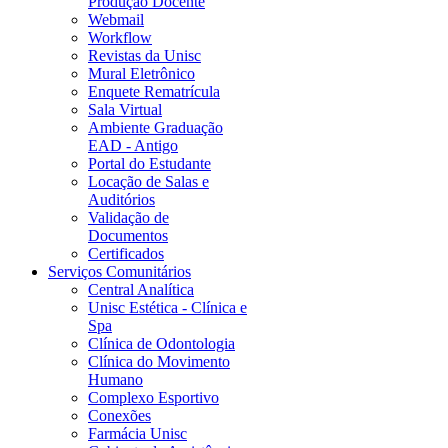
Produção Docente
Webmail
Workflow
Revistas da Unisc
Mural Eletrônico
Enquete Rematrícula
Sala Virtual
Ambiente Graduação
EAD - Antigo
Portal do Estudante
Locação de Salas e
Auditórios
Validação de
Documentos
Certificados
Serviços Comunitários
Central Analítica
Unisc Estética - Clínica e
Spa
Clínica de Odontologia
Clínica do Movimento
Humano
Complexo Esportivo
Conexões
Farmácia Unisc