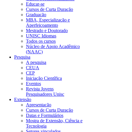
Educar-se
Cursos de Curta Duração
Graduação
MBA, Especialização e
Aperfeiçoamento
Mestrado e Doutorado
UNISC Idiomas
Todos os cursos
Núcleo de Apoio Acadêmico
(NAAC)
Pesquisa
A pesquisa
CEUA
CEP
Iniciação Científica
Eventos
Revista Jovens
Pesquisadores Unisc
Extensão
Apresentação
Cursos de Curta Duração
Datas e Formulários
Mostra de Extensão, Ciência e
Tecnologia
Setores vinculados