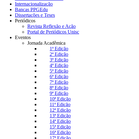
Internacionalização
Bancas PPGEdu
Dissertações e Teses
Periódicos
Revista Reflexão e Ação
Portal de Periódicos Unisc
Eventos
Jornada Acadêmica
1ª Edição
2ª Edição
3ª Edição
4ª Edição
5ª Edição
6ª Edição
7ª Edição
8ª Edição
9ª Edição
10ª Edição
11ª Edição
12ª Edição
13ª Edição
14ª Edição
15ª Edição
16ª Edição
17ª Edição