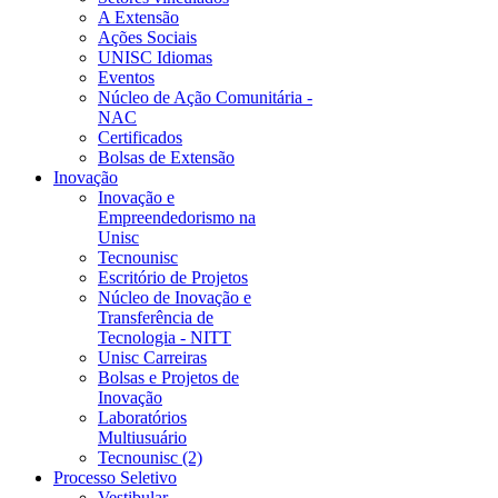
A Extensão
Ações Sociais
UNISC Idiomas
Eventos
Núcleo de Ação Comunitária -
NAC
Certificados
Bolsas de Extensão
Inovação
Inovação e
Empreendedorismo na
Unisc
Tecnounisc
Escritório de Projetos
Núcleo de Inovação e
Transferência de
Tecnologia - NITT
Unisc Carreiras
Bolsas e Projetos de
Inovação
Laboratórios
Multiusuário
Tecnounisc (2)
Processo Seletivo
Vestibular