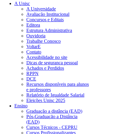
A Unisc
A Universidade
Avaliação Institucional
Concursos e Editais
Editora
Estrutura Administrativa
Ouvidoria
Trabalhe Conosco
VoltarE
Contato
Acessibilidade no site
Dicas de segurança pessoal
Achados e Perdidos
RPPN
DCE
Recursos disponíveis para alunos
e professores
Relatório de Igualdade Salarial
Eleições Unisc 2025
Ensino
Graduação a distância (EAD)
Pós-Graduação a Distância
(EAD)
Cursos Técnicos - CEPRU
Cursos Profissionalizantes