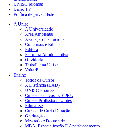
UNISC Idiomas
Unisc TV
Política de privacidade
A Unisc
A Universidade
Área Ambiental
Avaliação Institucional
Concursos e Editais
Editora
Estrutura Administrativa
Ouvidoria
Trabalhe na Unisc
VoltarE
Ensino
Todos os Cursos
A Distância (EAD)
UNISC Idiomas
Cursos Técnicos - CEPRU
Cursos Profissionalizantes
Educar-se
Cursos de Curta Duração
Graduação
Mestrado e Doutorado
MBA, Especialização E Aperfeiçoamento