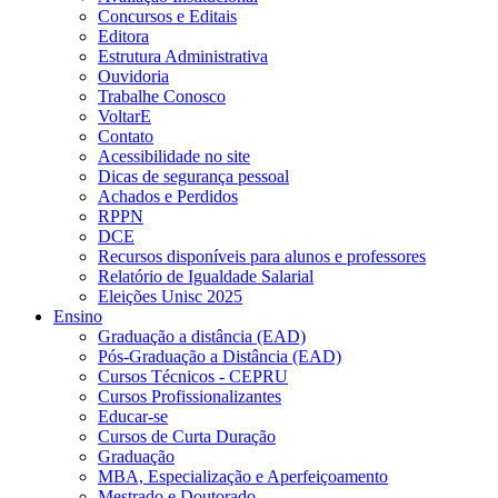
Concursos e Editais
Editora
Estrutura Administrativa
Ouvidoria
Trabalhe Conosco
VoltarE
Contato
Acessibilidade no site
Dicas de segurança pessoal
Achados e Perdidos
RPPN
DCE
Recursos disponíveis para alunos e professores
Relatório de Igualdade Salarial
Eleições Unisc 2025
Ensino
Graduação a distância (EAD)
Pós-Graduação a Distância (EAD)
Cursos Técnicos - CEPRU
Cursos Profissionalizantes
Educar-se
Cursos de Curta Duração
Graduação
MBA, Especialização e Aperfeiçoamento
Mestrado e Doutorado