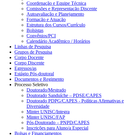
Coordenação e Equipe Técnica
Comissões e Representação Discente
Autoavaliação e Planejamento
Formação e Atuação
Estrutura dos Cursos/Currículo
Bolsistas
Convênios/PCI
Calendário Acadêmico / Horários
Linhas de Pesquisa
Grupos de Pesquisa
Corpo Docente
Corpo Discente
Egressos/as
Estágio Pós-doutoral
Documentos e Regimento
Processo Seletivo
Doutorado/Mestrado
Doutorado Sanduíche – PDSE/CAPES
Doutorado PDPG/CAPES - Políticas Afirmativas e
Diversidade
Minter UNISC/Integra
Minter UNISC/FAP
Pós-Doutorado – PNPD/CAPES
Inscrições para Aluno/a Especial
Bolsas e Financiamentos