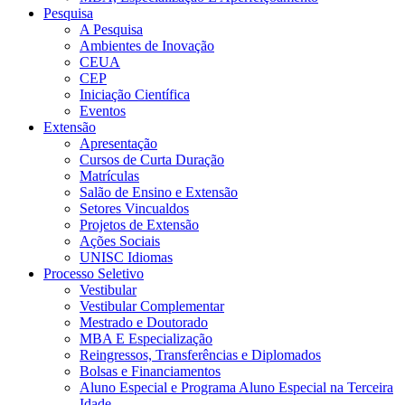
Pesquisa
A Pesquisa
Ambientes de Inovação
CEUA
CEP
Iniciação Científica
Eventos
Extensão
Apresentação
Cursos de Curta Duração
Matrículas
Salão de Ensino e Extensão
Setores Vincualdos
Projetos de Extensão
Ações Sociais
UNISC Idiomas
Processo Seletivo
Vestibular
Vestibular Complementar
Mestrado e Doutorado
MBA E Especialização
Reingressos, Transferências e Diplomados
Bolsas e Financiamentos
Aluno Especial e Programa Aluno Especial na Terceira
Idade