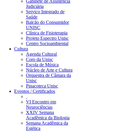
Gabinete de Assistência
Judiciária
Serviço Integrado de
Saúde
Balcão do Consumidor
UNISC
Clínica de Fisioterapia
Projeto Espectro Unisc
Centro Socioambiental
Cultura
Agenda Cultural
Coro da Unisc
Escola de Música
Núcleo de Arte e Cultura
Orquestra de Câmara da
Unisc
Pinacoteca Unisc
Eventos / Certificados
VI Encontro em
Neurociências
XXIV Semana
Acadêmica da Biologia
Semana Acadêmica da
Estética