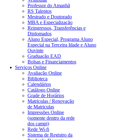
Professor do Amanhã
RS Talentos
Mestrado e Doutorado
MBA e Especialização
Reingressos, Transferências e
Diplomados
Aluno Especial, Programa Aluno
Especial na Terceira Idade e Aluno
Ouvinte
Graduação EAD
Bolsas e Financiamentos
Serviços Online
Avaliação Online
Biblioteca
Calendários
Catálogo Online
Grade de Horários
Matriculas / Renovação
de Matriculas
Impressões Online
(somente dentro da rede
dos campi)
Rede Wi-fi
Sistema de Registro da