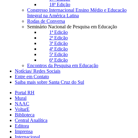
18ª Edição
Congresso Internacional Ensino Médio e Educação
Integral na América Latina
Rodas de Conversa
Seminário Nacional de Pesquisa em Educação
1ª Edição
2ª Edição
3ª Edição
4ª Edição
5ª Edição
6ª Edição
Encontros da Pesquisa em Educação
Notícias/ Redes Sociais
Entre em Contato
Saiba mais sobre Santa Cruz do Sul
Portal RH
Mural
NAAC
VoltarE
Biblioteca
Central Analítica
Editora
Imprensa
Internacional