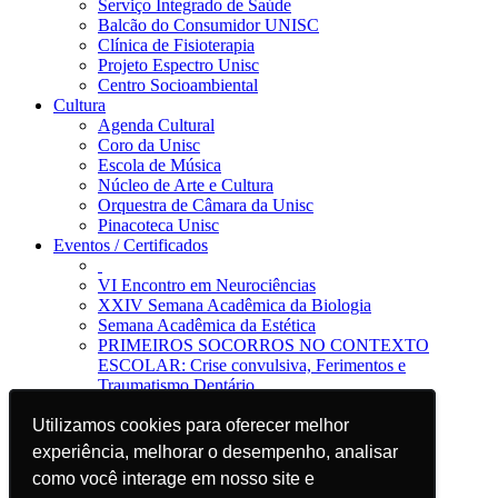
Serviço Integrado de Saúde
Balcão do Consumidor UNISC
Clínica de Fisioterapia
Projeto Espectro Unisc
Centro Socioambiental
Cultura
Agenda Cultural
Coro da Unisc
Escola de Música
Núcleo de Arte e Cultura
Orquestra de Câmara da Unisc
Pinacoteca Unisc
Eventos / Certificados
VI Encontro em Neurociências
XXIV Semana Acadêmica da Biologia
Semana Acadêmica da Estética
PRIMEIROS SOCORROS NO CONTEXTO
ESCOLAR: Crise convulsiva, Ferimentos e
Traumatismo Dentário
Notícias
Utilizamos cookies para oferecer melhor
Utilizamos cookies para oferecer melhor
Jornal da Unisc
Notícias
experiência, melhorar o desempenho, analisar
experiência, melhorar o desempenho, analisar
Imprensa
como você interage em nosso site e
como você interage em nosso site e
Blog EAD