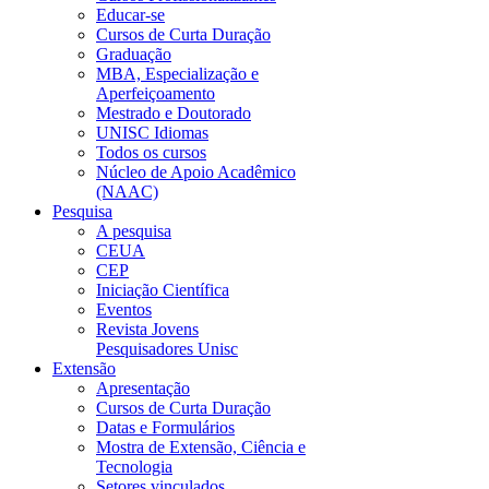
Educar-se
Cursos de Curta Duração
Graduação
MBA, Especialização e
Aperfeiçoamento
Mestrado e Doutorado
UNISC Idiomas
Todos os cursos
Núcleo de Apoio Acadêmico
(NAAC)
Pesquisa
A pesquisa
CEUA
CEP
Iniciação Científica
Eventos
Revista Jovens
Pesquisadores Unisc
Extensão
Apresentação
Cursos de Curta Duração
Datas e Formulários
Mostra de Extensão, Ciência e
Tecnologia
Setores vinculados