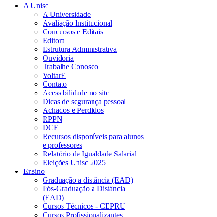
A Unisc
A Universidade
Avaliação Institucional
Concursos e Editais
Editora
Estrutura Administrativa
Ouvidoria
Trabalhe Conosco
VoltarE
Contato
Acessibilidade no site
Dicas de segurança pessoal
Achados e Perdidos
RPPN
DCE
Recursos disponíveis para alunos
e professores
Relatório de Igualdade Salarial
Eleições Unisc 2025
Ensino
Graduação a distância (EAD)
Pós-Graduação a Distância
(EAD)
Cursos Técnicos - CEPRU
Cursos Profissionalizantes