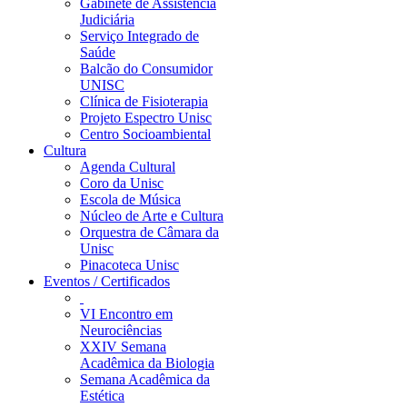
Gabinete de Assistência
Judiciária
Serviço Integrado de
Saúde
Balcão do Consumidor
UNISC
Clínica de Fisioterapia
Projeto Espectro Unisc
Centro Socioambiental
Cultura
Agenda Cultural
Coro da Unisc
Escola de Música
Núcleo de Arte e Cultura
Orquestra de Câmara da
Unisc
Pinacoteca Unisc
Eventos / Certificados
VI Encontro em
Neurociências
XXIV Semana
Acadêmica da Biologia
Semana Acadêmica da
Estética