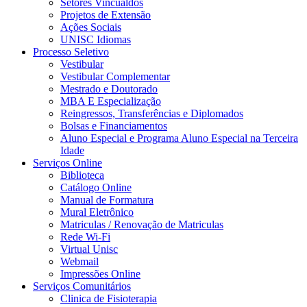
Setores Vincualdos
Projetos de Extensão
Ações Sociais
UNISC Idiomas
Processo Seletivo
Vestibular
Vestibular Complementar
Mestrado e Doutorado
MBA E Especialização
Reingressos, Transferências e Diplomados
Bolsas e Financiamentos
Aluno Especial e Programa Aluno Especial na Terceira
Idade
Serviços Online
Biblioteca
Catálogo Online
Manual de Formatura
Mural Eletrônico
Matriculas / Renovação de Matriculas
Rede Wi-Fi
Virtual Unisc
Webmail
Impressões Online
Serviços Comunitários
Clinica de Fisioterapia