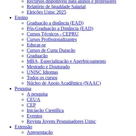
Recursos disponíveis para alunos e professores
Relatório de Igualdade Salarial
Eleições Unisc 2025
Ensino
Graduação a distância (EAD)
Pós-Graduação a Distância (EAD)
Cursos Técnicos - CEPRU
Cursos Profissionalizantes
Educar-se
Cursos de Curta Duração
Graduação
MBA, Especialização e Aperfeiçoamento
Mestrado e Doutorado
UNISC Idiomas
Todos os cursos
Núcleo de Apoio Acadêmico (NAAC)
Pesquisa
A pesquisa
CEUA
CEP
Iniciação Científica
Eventos
Revista Jovens Pesquisadores Unisc
Extensão
Apresentação