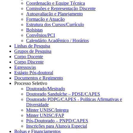
Coordenação e Equipe Técnica
Comissões e Representação Discente
Autoavaliação e Planejamento
Formação e Atuação
Estrutura dos Cursos/Currículo
Bolsistas
Convênios/PCI
Calendário Acadêmico / Horários
Linhas de Pesquisa
Grupos de Pesquisa
Corpo Docente
Corpo Discente
Egressos/as
Estágio Pós-doutoral
Documentos e Regimento
Processo Seletivo
Doutorado/Mestrado
Doutorado Sanduíche – PDSE/CAPES
Doutorado PDPG/CAPES - Políticas Afirmativas e
Diversidade
Minter UNISC/Integra
Minter UNISC/FAP
Pós-Doutorado – PNPD/CAPES
Inscrições para Aluno/a Especial
Bolsas e Financiamentos