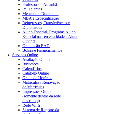
Professor do Amanhã
RS Talentos
Mestrado e Doutorado
MBA e Especialização
Reingressos, Transferências e
Diplomados
Aluno Especial, Programa Aluno
Especial na Terceira Idade e Aluno
Ouvinte
Graduação EAD
Bolsas e Financiamentos
Serviços Online
Avaliação Online
Biblioteca
Calendários
Catálogo Online
Grade de Horários
Matriculas / Renovação
de Matriculas
Impressões Online
(somente dentro da rede
dos campi)
Rede Wi-fi
Sistema de Registro da