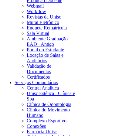
Produção Docente
Webmail
Workflow
Revistas da Unisc
Mural Eletrônico
Enquete Rematrícula
Sala Virtual
Ambiente Graduação
EAD - Antigo
Portal do Estudante
Locação de Salas e
Auditórios
Validação de
Documentos
Certificados
Serviços Comunitários
Central Analítica
Unisc Estética - Clínica e
Spa
Clínica de Odontologia
Clínica do Movimento
Humano
Complexo Esportivo
Conexões
Farmácia Unisc