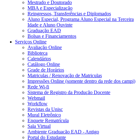
Mestrado e Doutorado
MBA e Especialização
Reingressos, Transferências e Diplomados
Aluno Especial, Programa Aluno Especial na Terceira
Idade e Aluno Ouvinte
Graduação EAD
Bolsas e Financiamentos
Serviços Online
Avaliação Online
Biblioteca
Calendários
Catálogo Online
Grade de Horários
Matriculas / Renovação de Matriculas
Impressões Online (somente dentro da rede dos campi)
Rede Wi-fi
Sistema de Registro da Produção Docente
Webmail
Workflow
Revistas da Unisc
Mural Eletrônico
Enquete Rematrícula
Sala Virtual
Ambiente Graduação EAD - Antigo
Portal do Estudante