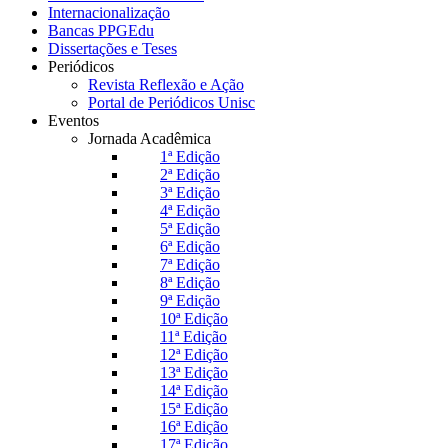
Internacionalização
Bancas PPGEdu
Dissertações e Teses
Periódicos
Revista Reflexão e Ação
Portal de Periódicos Unisc
Eventos
Jornada Acadêmica
1ª Edição
2ª Edição
3ª Edição
4ª Edição
5ª Edição
6ª Edição
7ª Edição
8ª Edição
9ª Edição
10ª Edição
11ª Edição
12ª Edição
13ª Edição
14ª Edição
15ª Edição
16ª Edição
17ª Edição