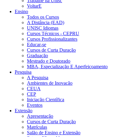
Trabalhe na Unisc
VoltarE
Ensino
Todos os Cursos
A Distância (EAD)
UNISC Idiomas
Cursos Técnicos - CEPRU
Cursos Profissionalizantes
Educar-se
Cursos de Curta Duração
Graduação
Mestrado e Doutorado
MBA, Especialização E Aperfeiçoamento
Pesquisa
A Pesquisa
Ambientes de Inovação
CEUA
CEP
Iniciação Científica
Eventos
Extensão
Apresentação
Cursos de Curta Duração
Matrículas
Salão de Ensino e Extensão