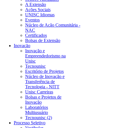
A Extensão
Ações Sociais
UNISC Idiomas
Eventos
Núcleo de Ação Comunitária -
NAC
Certificados
Bolsas de Extensão
Inovação
Inovação e
Empreendedorismo na
Unisc
Tecnounisc
Escritório de Projetos
Núcleo de Inovação e
Transferência de
Tecnologia - NITT
Unisc Carreiras
Bolsas e Projetos de
Inovação
Laboratórios
Multiusuário
Tecnounisc (2)
Processo Seletivo
Vestibular