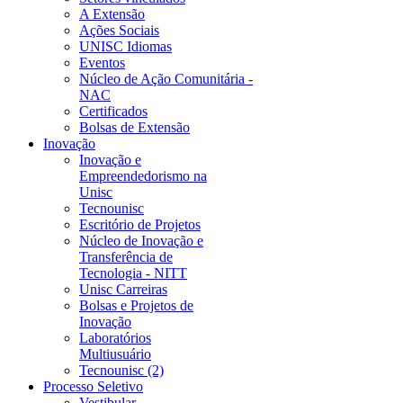
A Extensão
Ações Sociais
UNISC Idiomas
Eventos
Núcleo de Ação Comunitária -
NAC
Certificados
Bolsas de Extensão
Inovação
Inovação e
Empreendedorismo na
Unisc
Tecnounisc
Escritório de Projetos
Núcleo de Inovação e
Transferência de
Tecnologia - NITT
Unisc Carreiras
Bolsas e Projetos de
Inovação
Laboratórios
Multiusuário
Tecnounisc (2)
Processo Seletivo
Vestibular