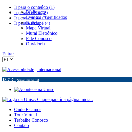
Ir para o conteúdo (1)
Biblioteca
Ir para o menu (2)
Eventos / Certificados
Ir para a busca (3)
Notícias
Ir para o rodapé (4)
Mapa Virtual
Mural Eletrônico
Fale Conosco
Ouvidoria
Entrar
Acessibilidade
Internacional
13.7°C
Santa Cruz do Sul
Onde Estamos
Tour Virtual
Trabalhe Conosco
Contato