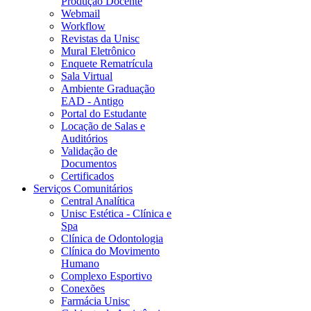
Produção Docente
Webmail
Workflow
Revistas da Unisc
Mural Eletrônico
Enquete Rematrícula
Sala Virtual
Ambiente Graduação
EAD - Antigo
Portal do Estudante
Locação de Salas e
Auditórios
Validação de
Documentos
Certificados
Serviços Comunitários
Central Analítica
Unisc Estética - Clínica e
Spa
Clínica de Odontologia
Clínica do Movimento
Humano
Complexo Esportivo
Conexões
Farmácia Unisc