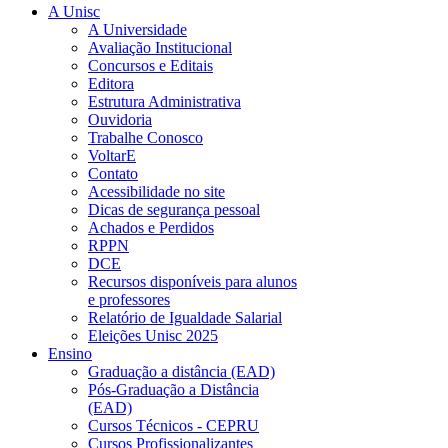
A Unisc
A Universidade
Avaliação Institucional
Concursos e Editais
Editora
Estrutura Administrativa
Ouvidoria
Trabalhe Conosco
VoltarE
Contato
Acessibilidade no site
Dicas de segurança pessoal
Achados e Perdidos
RPPN
DCE
Recursos disponíveis para alunos
e professores
Relatório de Igualdade Salarial
Eleições Unisc 2025
Ensino
Graduação a distância (EAD)
Pós-Graduação a Distância
(EAD)
Cursos Técnicos - CEPRU
Cursos Profissionalizantes