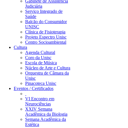
Gabinete de Assistência
Judiciária
Serviço Integrado de
Saúde
Balcão do Consumidor
UNISC
Clínica de Fisioterapia
Projeto Espectro Unisc
Centro Socioambiental
Cultura
Agenda Cultural
Coro da Unisc
Escola de Música
Núcleo de Arte e Cultura
Orquestra de Câmara da
Unisc
Pinacoteca Unisc
Eventos / Certificados
VI Encontro em
Neurociências
XXIV Semana
Acadêmica da Biologia
Semana Acadêmica da
Estética