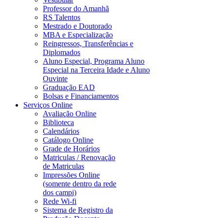
Professor do Amanhã
RS Talentos
Mestrado e Doutorado
MBA e Especialização
Reingressos, Transferências e
Diplomados
Aluno Especial, Programa Aluno
Especial na Terceira Idade e Aluno
Ouvinte
Graduação EAD
Bolsas e Financiamentos
Serviços Online
Avaliação Online
Biblioteca
Calendários
Catálogo Online
Grade de Horários
Matriculas / Renovação
de Matriculas
Impressões Online
(somente dentro da rede
dos campi)
Rede Wi-fi
Sistema de Registro da