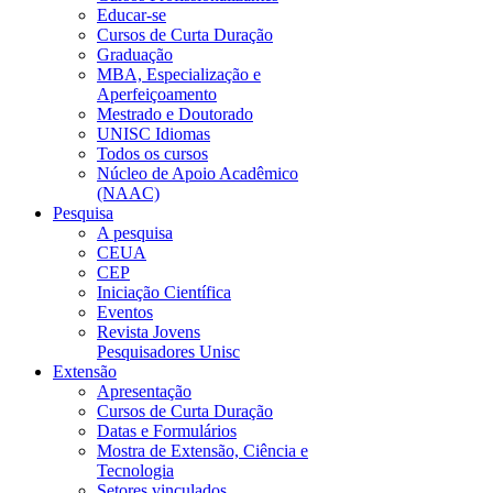
Educar-se
Cursos de Curta Duração
Graduação
MBA, Especialização e
Aperfeiçoamento
Mestrado e Doutorado
UNISC Idiomas
Todos os cursos
Núcleo de Apoio Acadêmico
(NAAC)
Pesquisa
A pesquisa
CEUA
CEP
Iniciação Científica
Eventos
Revista Jovens
Pesquisadores Unisc
Extensão
Apresentação
Cursos de Curta Duração
Datas e Formulários
Mostra de Extensão, Ciência e
Tecnologia
Setores vinculados