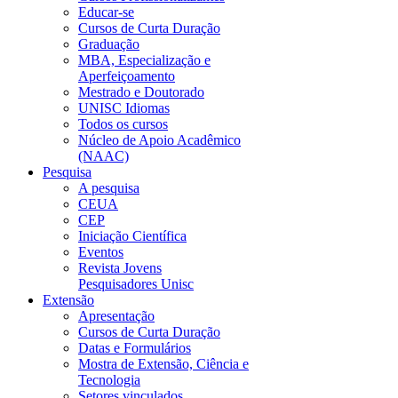
Educar-se
Cursos de Curta Duração
Graduação
MBA, Especialização e
Aperfeiçoamento
Mestrado e Doutorado
UNISC Idiomas
Todos os cursos
Núcleo de Apoio Acadêmico
(NAAC)
Pesquisa
A pesquisa
CEUA
CEP
Iniciação Científica
Eventos
Revista Jovens
Pesquisadores Unisc
Extensão
Apresentação
Cursos de Curta Duração
Datas e Formulários
Mostra de Extensão, Ciência e
Tecnologia
Setores vinculados