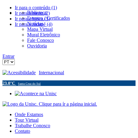
Ir para o conteúdo (1)
Biblioteca
Ir para o menu (2)
Eventos / Certificados
Ir para a busca (3)
Notícias
Ir para o rodapé (4)
Mapa Virtual
Mural Eletrônico
Fale Conosco
Ouvidoria
Entrar
Acessibilidade
Internacional
23.0°C
Santa Cruz do Sul
Onde Estamos
Tour Virtual
Trabalhe Conosco
Contato