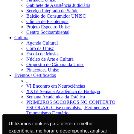
Gabinete de Assistência Judiciária
Serviço Integrado de Saúde
Balcão do Consumidor UNISC
Clínica de Fisioterapia
Projeto Espectro Unisc
Centro Socioambiental
Cultura
Agenda Cultural
Coro da Unisc
Escola de Música
Núcleo de Arte e Cultura
Orquestra de Câmara da Unisc
Pinacoteca Unisc
Eventos / Certificados
VI Encontro em Neurociências
XXIV Semana Acadêmica da Biologia
Semana Acadêmica da Estética
PRIMEIROS SOCORROS NO CONTEXTO
ESCOLAR: Crise convulsiva, Ferimentos e
Traumatismo Dentário
Notícias
Jornal da Unisc
Utilizamos cookies para oferecer melhor
Utilizamos cookies para oferecer melhor
Notícias
experiência, melhorar o desempenho, analisar
experiência, melhorar o desempenho, analisar