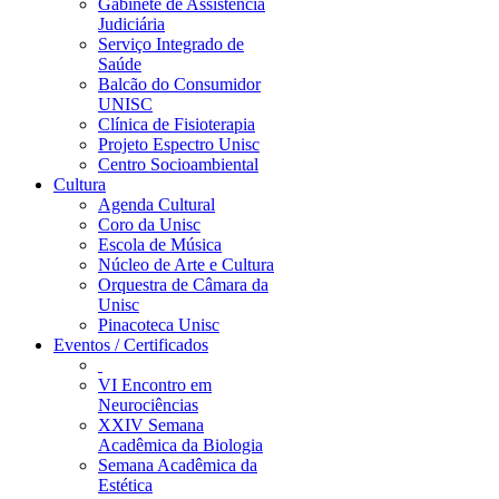
Gabinete de Assistência
Judiciária
Serviço Integrado de
Saúde
Balcão do Consumidor
UNISC
Clínica de Fisioterapia
Projeto Espectro Unisc
Centro Socioambiental
Cultura
Agenda Cultural
Coro da Unisc
Escola de Música
Núcleo de Arte e Cultura
Orquestra de Câmara da
Unisc
Pinacoteca Unisc
Eventos / Certificados
VI Encontro em
Neurociências
XXIV Semana
Acadêmica da Biologia
Semana Acadêmica da
Estética