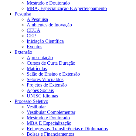
Mestrado e Doutorado
MBA, Especialização E Aperfeiçoamento
Pesquisa
A Pesquisa
Ambientes de Inovação
CEUA
CEP
Iniciação Científica
Eventos
Extensão
Apresentação
Cursos de Curta Duração
Matrículas
Salão de Ensino e Extensão
Setores Vincualdos
Projetos de Extensão
Ações Sociais
UNISC Idiomas
Processo Seletivo
Vestibular
Vestibular Complementar
Mestrado e Doutorado
MBA E Especialização
Reingressos, Transferências e Diplomados
Bolsas e Financiamentos