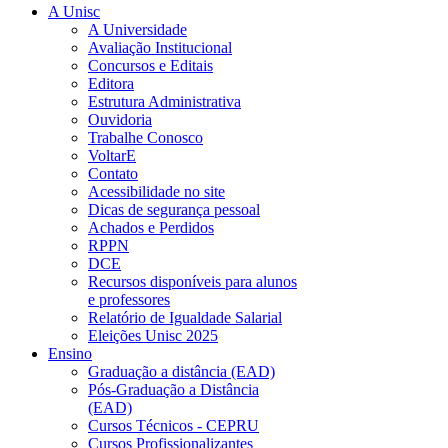
A Unisc
A Universidade
Avaliação Institucional
Concursos e Editais
Editora
Estrutura Administrativa
Ouvidoria
Trabalhe Conosco
VoltarE
Contato
Acessibilidade no site
Dicas de segurança pessoal
Achados e Perdidos
RPPN
DCE
Recursos disponíveis para alunos
e professores
Relatório de Igualdade Salarial
Eleições Unisc 2025
Ensino
Graduação a distância (EAD)
Pós-Graduação a Distância
(EAD)
Cursos Técnicos - CEPRU
Cursos Profissionalizantes