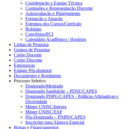
Coordenação e Equipe Técnica
Comissões e Representação Discente
Autoavaliação e Planejamento
Formação e Atuação
Estrutura dos Cursos/Currículo
Bolsistas
Convênios/PCI
Calendário Acadêmico / Horários
Linhas de Pesquisa
Grupos de Pesquisa
Corpo Docente
Corpo Discente
Egressos/as
Estágio Pós-doutoral
Documentos e Regimento
Processo Seletivo
Doutorado/Mestrado
Doutorado Sanduíche – PDSE/CAPES
Doutorado PDPG/CAPES - Políticas Afirmativas e
Diversidade
Minter UNISC/Integra
Minter UNISC/FAP
Pós-Doutorado – PNPD/CAPES
Inscrições para Aluno/a Especial
Bolsas e Financiamentos