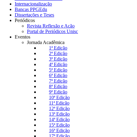
Internacionalização
Bancas PPGEdu
Dissertações e Teses
Periódicos
Revista Reflexão e Ação
Portal de Periódicos Unisc
Eventos
Jornada Acadêmica
1ª Edição
2ª Edição
3ª Edição
4ª Edição
5ª Edição
6ª Edição
7ª Edição
8ª Edição
9ª Edição
10ª Edição
11ª Edição
12ª Edição
13ª Edição
14ª Edição
15ª Edição
16ª Edição
17ª Edição