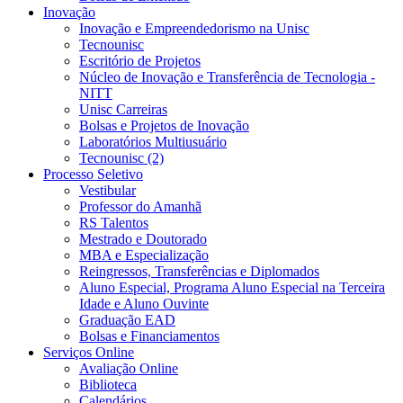
Inovação
Inovação e Empreendedorismo na Unisc
Tecnounisc
Escritório de Projetos
Núcleo de Inovação e Transferência de Tecnologia -
NITT
Unisc Carreiras
Bolsas e Projetos de Inovação
Laboratórios Multiusuário
Tecnounisc (2)
Processo Seletivo
Vestibular
Professor do Amanhã
RS Talentos
Mestrado e Doutorado
MBA e Especialização
Reingressos, Transferências e Diplomados
Aluno Especial, Programa Aluno Especial na Terceira
Idade e Aluno Ouvinte
Graduação EAD
Bolsas e Financiamentos
Serviços Online
Avaliação Online
Biblioteca
Calendários