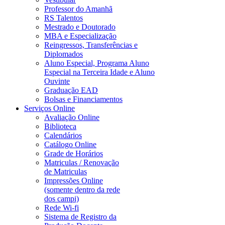
Professor do Amanhã
RS Talentos
Mestrado e Doutorado
MBA e Especialização
Reingressos, Transferências e
Diplomados
Aluno Especial, Programa Aluno
Especial na Terceira Idade e Aluno
Ouvinte
Graduação EAD
Bolsas e Financiamentos
Serviços Online
Avaliação Online
Biblioteca
Calendários
Catálogo Online
Grade de Horários
Matriculas / Renovação
de Matriculas
Impressões Online
(somente dentro da rede
dos campi)
Rede Wi-fi
Sistema de Registro da