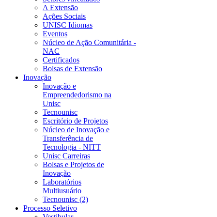
A Extensão
Ações Sociais
UNISC Idiomas
Eventos
Núcleo de Ação Comunitária -
NAC
Certificados
Bolsas de Extensão
Inovação
Inovação e
Empreendedorismo na
Unisc
Tecnounisc
Escritório de Projetos
Núcleo de Inovação e
Transferência de
Tecnologia - NITT
Unisc Carreiras
Bolsas e Projetos de
Inovação
Laboratórios
Multiusuário
Tecnounisc (2)
Processo Seletivo
Vestibular