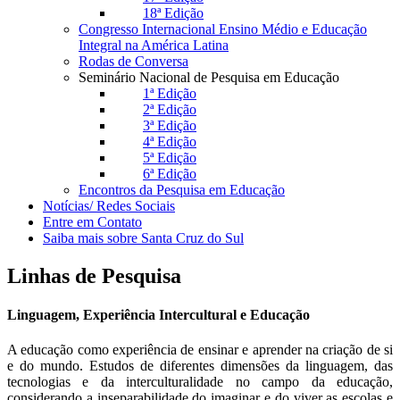
18ª Edição
Congresso Internacional Ensino Médio e Educação
Integral na América Latina
Rodas de Conversa
Seminário Nacional de Pesquisa em Educação
1ª Edição
2ª Edição
3ª Edição
4ª Edição
5ª Edição
6ª Edição
Encontros da Pesquisa em Educação
Notícias/ Redes Sociais
Entre em Contato
Saiba mais sobre Santa Cruz do Sul
Linhas de Pesquisa
Linguagem, Experiência Intercultural e Educação
A educação como experiência de ensinar e aprender na criação de si
e do mundo. Estudos de diferentes dimensões da linguagem, das
tecnologias e da interculturalidade no campo da educação,
considerando a inseparabilidade do imaginar e do viver as escolas e