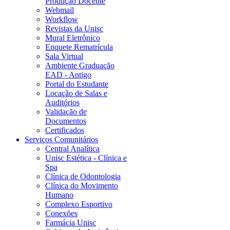
Produção Docente
Webmail
Workflow
Revistas da Unisc
Mural Eletrônico
Enquete Rematrícula
Sala Virtual
Ambiente Graduação
EAD - Antigo
Portal do Estudante
Locação de Salas e
Auditórios
Validação de
Documentos
Certificados
Serviços Comunitários
Central Analítica
Unisc Estética - Clínica e
Spa
Clínica de Odontologia
Clínica do Movimento
Humano
Complexo Esportivo
Conexões
Farmácia Unisc