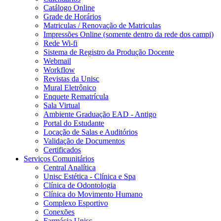
Catálogo Online
Grade de Horários
Matriculas / Renovação de Matriculas
Impressões Online (somente dentro da rede dos campi)
Rede Wi-fi
Sistema de Registro da Produção Docente
Webmail
Workflow
Revistas da Unisc
Mural Eletrônico
Enquete Rematrícula
Sala Virtual
Ambiente Graduação EAD - Antigo
Portal do Estudante
Locação de Salas e Auditórios
Validação de Documentos
Certificados
Serviços Comunitários
Central Analítica
Unisc Estética - Clínica e Spa
Clínica de Odontologia
Clínica do Movimento Humano
Complexo Esportivo
Conexões
Farmácia Unisc