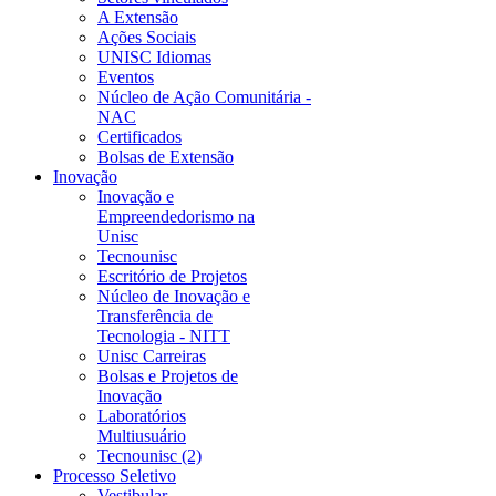
A Extensão
Ações Sociais
UNISC Idiomas
Eventos
Núcleo de Ação Comunitária -
NAC
Certificados
Bolsas de Extensão
Inovação
Inovação e
Empreendedorismo na
Unisc
Tecnounisc
Escritório de Projetos
Núcleo de Inovação e
Transferência de
Tecnologia - NITT
Unisc Carreiras
Bolsas e Projetos de
Inovação
Laboratórios
Multiusuário
Tecnounisc (2)
Processo Seletivo
Vestibular