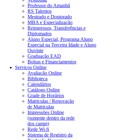
Professor do Amanhã
RS Talentos
Mestrado e Doutorado
MBA e Especialização
Reingressos, Transferências e
Diplomados
Aluno Especial, Programa Aluno
Especial na Terceira Idade e Aluno
Ouvinte
Graduação EAD
Bolsas e Financiamentos
Serviços Online
Avaliação Online
Biblioteca
Calendários
Catálogo Online
Grade de Horários
Matriculas / Renovação
de Matriculas
Impressões Online
(somente dentro da rede
dos campi)
Rede Wi-fi
Sistema de Registro da