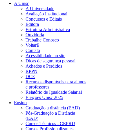
A Unisc
A Universidade
Avaliação Institucional
Concursos e Editais
Editora
Estrutura Administrativa
Ouvidoria
Trabalhe Conosco
VoltarE
Contato
Acessibilidade no site
Dicas de segurança pessoal
Achados e Perdidos
RPPN
DCE
Recursos disponíveis para alunos
e professores
Relatório de Igualdade Salarial
Eleições Unisc 2025
Ensino
Graduação a distância (EAD)
Pós-Graduação a Distância
(EAD)
Cursos Técnicos - CEPRU
Cursos Profissionalizantes