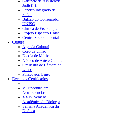
Gabinete de Assistência
Judiciária
Serviço Integrado de
Saúde
Balcão do Consumidor
UNISC
Clínica de Fisioterapia
Projeto Espectro Unisc
Centro Socioambiental
Cultura
Agenda Cultural
Coro da Unisc
Escola de Música
Núcleo de Arte e Cultura
Orquestra de Câmara da
Unisc
Pinacoteca Unisc
Eventos / Certificados
VI Encontro em
Neurociências
XXIV Semana
Acadêmica da Biologia
Semana Acadêmica da
Estética