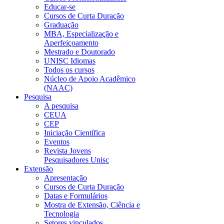
Educar-se
Cursos de Curta Duração
Graduação
MBA, Especialização e
Aperfeiçoamento
Mestrado e Doutorado
UNISC Idiomas
Todos os cursos
Núcleo de Apoio Acadêmico
(NAAC)
Pesquisa
A pesquisa
CEUA
CEP
Iniciação Científica
Eventos
Revista Jovens
Pesquisadores Unisc
Extensão
Apresentação
Cursos de Curta Duração
Datas e Formulários
Mostra de Extensão, Ciência e
Tecnologia
Setores vinculados