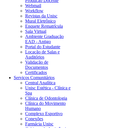
Produção Docente
Webmail
Workflow
Revistas da Unisc
Mural Eletrônico
Enquete Rematrícula
Sala Virtual
Ambiente Graduação
EAD - Antigo
Portal do Estudante
Locação de Salas e
Auditórios
Validação de
Documentos
Certificados
Serviços Comunitários
Central Analítica
Unisc Estética - Clínica e
Spa
Clínica de Odontologia
Clínica do Movimento
Humano
Complexo Esportivo
Conexões
Farmácia Unisc