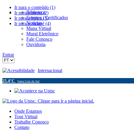
Ir para o conteúdo (1)
Biblioteca
Ir para o menu (2)
Eventos / Certificados
Ir para a busca (3)
Notícias
Ir para o rodapé (4)
Mapa Virtual
Mural Eletrônico
Fale Conosco
Ouvidoria
Entrar
Acessibilidade
Internacional
25.4°C
Santa Cruz do Sul
Onde Estamos
Tour Virtual
Trabalhe Conosco
Contato