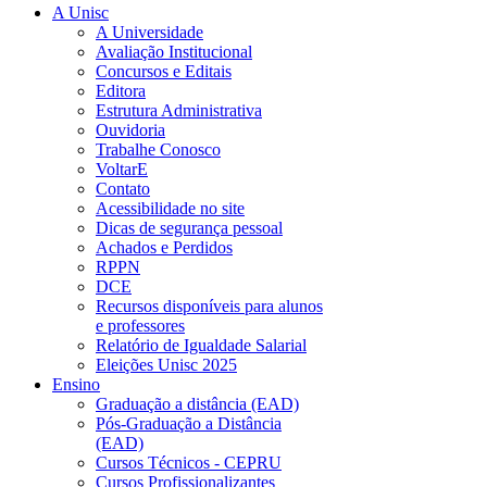
A Unisc
A Universidade
Avaliação Institucional
Concursos e Editais
Editora
Estrutura Administrativa
Ouvidoria
Trabalhe Conosco
VoltarE
Contato
Acessibilidade no site
Dicas de segurança pessoal
Achados e Perdidos
RPPN
DCE
Recursos disponíveis para alunos
e professores
Relatório de Igualdade Salarial
Eleições Unisc 2025
Ensino
Graduação a distância (EAD)
Pós-Graduação a Distância
(EAD)
Cursos Técnicos - CEPRU
Cursos Profissionalizantes