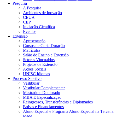
Pesquisa
A Pesquisa
Ambientes de Inovação
CEUA
CEP
Iniciação Científica
Eventos
Extensão
Apresentação
Cursos de Curta Duração
Matrículas
Salão de Ensino e Extensão
Setores Vincualdos
Projetos de Extensão
Ações Sociais
UNISC Idiomas
Processo Seletivo
Vestibular
Vestibular Complementar
Mestrado e Doutorado
MBA E Especialização
Reingressos, Transferências e Diplomados
Bolsas e Financiamentos
Aluno Especial e Programa Aluno Especial na Terceira
Idade