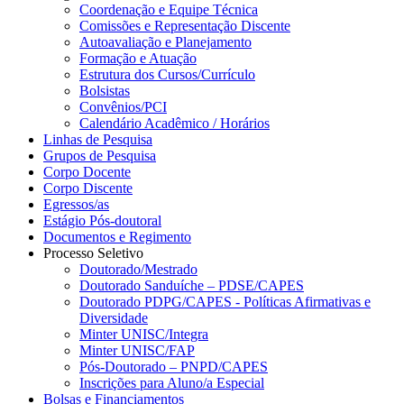
Coordenação e Equipe Técnica
Comissões e Representação Discente
Autoavaliação e Planejamento
Formação e Atuação
Estrutura dos Cursos/Currículo
Bolsistas
Convênios/PCI
Calendário Acadêmico / Horários
Linhas de Pesquisa
Grupos de Pesquisa
Corpo Docente
Corpo Discente
Egressos/as
Estágio Pós-doutoral
Documentos e Regimento
Processo Seletivo
Doutorado/Mestrado
Doutorado Sanduíche – PDSE/CAPES
Doutorado PDPG/CAPES - Políticas Afirmativas e
Diversidade
Minter UNISC/Integra
Minter UNISC/FAP
Pós-Doutorado – PNPD/CAPES
Inscrições para Aluno/a Especial
Bolsas e Financiamentos