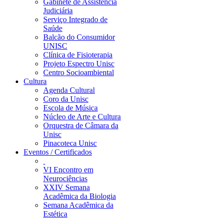
Gabinete de Assistência
Judiciária
Serviço Integrado de
Saúde
Balcão do Consumidor
UNISC
Clínica de Fisioterapia
Projeto Espectro Unisc
Centro Socioambiental
Cultura
Agenda Cultural
Coro da Unisc
Escola de Música
Núcleo de Arte e Cultura
Orquestra de Câmara da
Unisc
Pinacoteca Unisc
Eventos / Certificados
VI Encontro em
Neurociências
XXIV Semana
Acadêmica da Biologia
Semana Acadêmica da
Estética