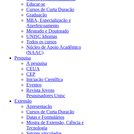
Educar-se
Cursos de Curta Duração
Graduação
MBA, Especialização e
Aperfeiçoamento
Mestrado e Doutorado
UNISC Idiomas
Todos os cursos
Núcleo de Apoio Acadêmico
(NAAC)
Pesquisa
A pesquisa
CEUA
CEP
Iniciação Científica
Eventos
Revista Jovens
Pesquisadores Unisc
Extensão
Apresentação
Cursos de Curta Duração
Datas e Formulários
Mostra de Extensão, Ciência e
Tecnologia
Setores vinculados