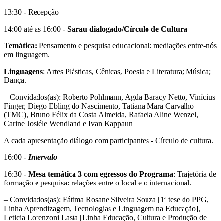
13:30 - Recepção
14:00 até as 16:00 -
Sarau dialogado/Círculo de Cultura
Temática:
Pensamento e pesquisa educacional: mediações entre-nós
em linguagem.
Linguagens
: Artes Plásticas, Cênicas, Poesia e Literatura; Música;
Dança.
– Convidados(as): Roberto Pohlmann, Agda Baracy Netto, Vinícius
Finger, Diego Ebling do Nascimento, Tatiana Mara Carvalho
(TMC), Bruno Félix da Costa Almeida, Rafaela Aline Wenzel,
Carine Josiéle Wendland e Ivan Kappaun
A cada apresentação diálogo com participantes - Círculo de cultura.
16:00 -
Intervalo
16:30 -
Mesa temática 3 com egressos do Programa
: Trajetória de
formação e pesquisa: relações entre o local e o internacional.
– Convidados(as): Fátima Rosane Silveira Souza [1ª tese do PPG,
Linha Aprendizagem, Tecnologias e Linguagem na Educação],
Leticia Lorenzoni Lasta [Linha Educação, Cultura e Produção de