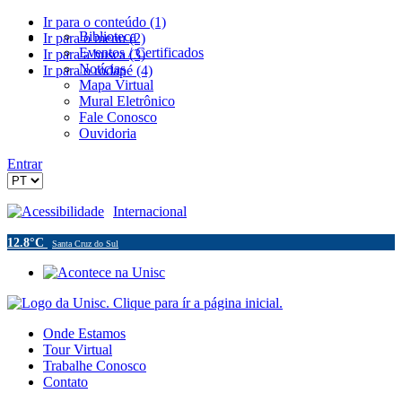
Ir para o conteúdo (1)
Biblioteca
Ir para o menu (2)
Eventos / Certificados
Ir para a busca (3)
Notícias
Ir para o rodapé (4)
Mapa Virtual
Mural Eletrônico
Fale Conosco
Ouvidoria
Entrar
Acessibilidade
Internacional
12.8°C
Santa Cruz do Sul
Onde Estamos
Tour Virtual
Trabalhe Conosco
Contato