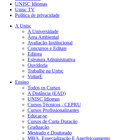
UNISC Idiomas
Unisc TV
Política de privacidade
A Unisc
A Universidade
Área Ambiental
Avaliação Institucional
Concursos e Editais
Editora
Estrutura Administrativa
Ouvidoria
Trabalhe na Unisc
VoltarE
Ensino
Todos os Cursos
A Distância (EAD)
UNISC Idiomas
Cursos Técnicos - CEPRU
Cursos Profissionalizantes
Educar-se
Cursos de Curta Duração
Graduação
Mestrado e Doutorado
MBA, Especialização E Aperfeiçoamento