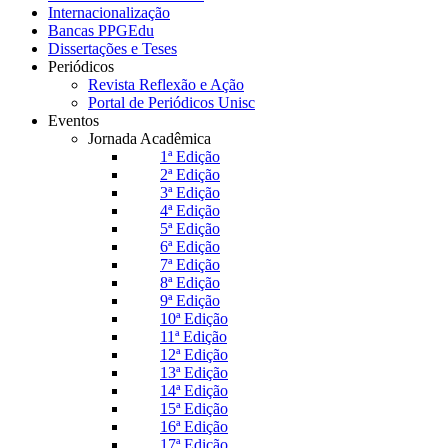
Internacionalização
Bancas PPGEdu
Dissertações e Teses
Periódicos
Revista Reflexão e Ação
Portal de Periódicos Unisc
Eventos
Jornada Acadêmica
1ª Edição
2ª Edição
3ª Edição
4ª Edição
5ª Edição
6ª Edição
7ª Edição
8ª Edição
9ª Edição
10ª Edição
11ª Edição
12ª Edição
13ª Edição
14ª Edição
15ª Edição
16ª Edição
17ª Edição