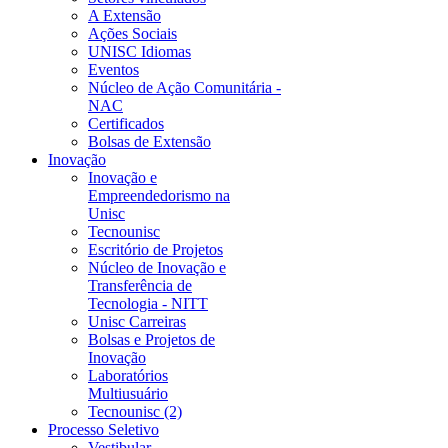
A Extensão
Ações Sociais
UNISC Idiomas
Eventos
Núcleo de Ação Comunitária -
NAC
Certificados
Bolsas de Extensão
Inovação
Inovação e
Empreendedorismo na
Unisc
Tecnounisc
Escritório de Projetos
Núcleo de Inovação e
Transferência de
Tecnologia - NITT
Unisc Carreiras
Bolsas e Projetos de
Inovação
Laboratórios
Multiusuário
Tecnounisc (2)
Processo Seletivo
Vestibular