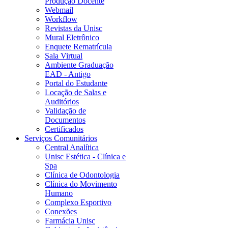
Produção Docente
Webmail
Workflow
Revistas da Unisc
Mural Eletrônico
Enquete Rematrícula
Sala Virtual
Ambiente Graduação
EAD - Antigo
Portal do Estudante
Locação de Salas e
Auditórios
Validação de
Documentos
Certificados
Serviços Comunitários
Central Analítica
Unisc Estética - Clínica e
Spa
Clínica de Odontologia
Clínica do Movimento
Humano
Complexo Esportivo
Conexões
Farmácia Unisc