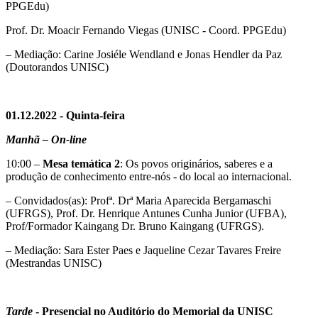
PPGEdu)
Prof. Dr. Moacir Fernando Viegas (UNISC - Coord. PPGEdu)
– Mediação: Carine Josiéle Wendland e Jonas Hendler da Paz
(Doutorandos UNISC)
01.12.2022 - Quinta-feira
Manhã – On-line
10:00 –
Mesa temática 2
: Os povos originários, saberes e a
produção de conhecimento entre-nós - do local ao internacional.
– Convidados(as): Profª. Drª Maria Aparecida Bergamaschi
(UFRGS), Prof. Dr. Henrique Antunes Cunha Junior (UFBA),
Prof/Formador Kaingang Dr. Bruno Kaingang (UFRGS).
– Mediação: Sara Ester Paes e Jaqueline Cezar Tavares Freire
(Mestrandas UNISC)
Tarde
- Presencial
no Auditório do Memorial da UNISC