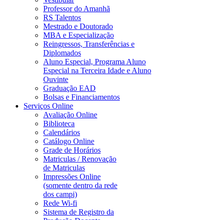
Professor do Amanhã
RS Talentos
Mestrado e Doutorado
MBA e Especialização
Reingressos, Transferências e
Diplomados
Aluno Especial, Programa Aluno
Especial na Terceira Idade e Aluno
Ouvinte
Graduação EAD
Bolsas e Financiamentos
Serviços Online
Avaliação Online
Biblioteca
Calendários
Catálogo Online
Grade de Horários
Matriculas / Renovação
de Matriculas
Impressões Online
(somente dentro da rede
dos campi)
Rede Wi-fi
Sistema de Registro da