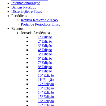
Internacionalização
Bancas PPGEdu
Dissertações e Teses
Periódicos
Revista Reflexão e Ação
Portal de Periódicos Unisc
Eventos
Jornada Acadêmica
1ª Edição
2ª Edição
3ª Edição
4ª Edição
5ª Edição
6ª Edição
7ª Edição
8ª Edição
9ª Edição
10ª Edição
11ª Edição
12ª Edição
13ª Edição
14ª Edição
15ª Edição
16ª Edição
17ª Edição