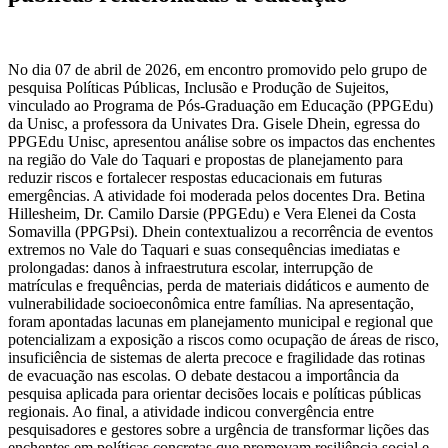
No dia 07 de abril de 2026, em encontro promovido pelo grupo de
pesquisa Políticas Públicas, Inclusão e Produção de Sujeitos,
vinculado ao Programa de Pós-Graduação em Educação (PPGEdu)
da Unisc, a professora da Univates Dra. Gisele Dhein, egressa do
PPGEdu Unisc, apresentou análise sobre os impactos das enchentes
na região do Vale do Taquari e propostas de planejamento para
reduzir riscos e fortalecer respostas educacionais em futuras
emergências. A atividade foi moderada pelos docentes Dra. Betina
Hillesheim, Dr. Camilo Darsie (PPGEdu) e Vera Elenei da Costa
Somavilla (PPGPsi). Dhein contextualizou a recorrência de eventos
extremos no Vale do Taquari e suas consequências imediatas e
prolongadas: danos à infraestrutura escolar, interrupção de
matrículas e frequências, perda de materiais didáticos e aumento de
vulnerabilidade socioeconômica entre famílias. Na apresentação,
foram apontadas lacunas em planejamento municipal e regional que
potencializam a exposição a riscos como ocupação de áreas de risco,
insuficiência de sistemas de alerta precoce e fragilidade das rotinas
de evacuação nas escolas. O debate destacou a importância da
pesquisa aplicada para orientar decisões locais e políticas públicas
regionais. Ao final, a atividade indicou convergência entre
pesquisadores e gestores sobre a urgência de transformar lições das
enchentes em políticas concretas que promovam resiliência social e