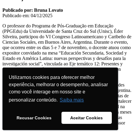
Publicado por: Bruna Lovato
Publicado em: 04/12/2025
O professor do Programa de Pós-Graduação em Educação
(PPGEdu) da Universidade de Santa Cruz do Sul (Unisc), Éder
Silveira, participou do VI Congreso Latinoamericano y Caribeño de
Ciencias Sociales, em Buenos Aires, Argentina. Durante o evento,
que ocorreu entre os dias 5 e 7 de novembro, o docente atuou como
expositor convidado na mesa “Educación Secundaria, Sociedad y
Estado en América Latina: nuevas perspectivas y desafíos para la
investigación social”, vinculada ao Eje temático 12: Presentes y
futuros de la educación, de las infancias y de las juventudes en
América Latina y el Caribe.
Utilizamos cookies para oferecer melhor
Utilizamos cookies para oferecer melhor
experiência, melhorar o desempenho, analisar
experiência, melhorar o desempenho, analisar
Além da mesa temática, Éder participou de reuniões e atividades
com a rede de pesquisadores de Educação Secundária da Argentina.
como você interage em nosso site e
como você interage em nosso site e
O objetivo foi fortalecer parcerias e construir agendas conjuntas de
personalizar conteúdo.
personalizar conteúdo.
Saiba mais
Saiba mais
pesquisa e extensão entre grupos e instituições, bem como fortalecer
o Congresso Internacional Ensino Médio e Educação Integral na
América Latina, promovido pelo PPGEdu Unisc, sempre nos meses
de novembro, sob coordenação do Grupo de Pesquisa Políticas
Recusar Cookies
Recusar Cookies
Aceitar Cookies
Aceitar Cookies
Educacionais, Currículo e Sociedade, coordenado pelo professor
Éder.