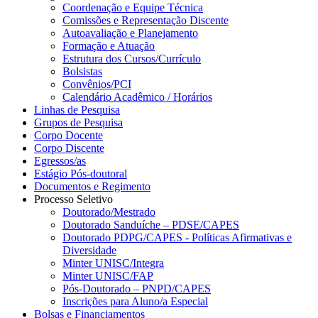
Coordenação e Equipe Técnica
Comissões e Representação Discente
Autoavaliação e Planejamento
Formação e Atuação
Estrutura dos Cursos/Currículo
Bolsistas
Convênios/PCI
Calendário Acadêmico / Horários
Linhas de Pesquisa
Grupos de Pesquisa
Corpo Docente
Corpo Discente
Egressos/as
Estágio Pós-doutoral
Documentos e Regimento
Processo Seletivo
Doutorado/Mestrado
Doutorado Sanduíche – PDSE/CAPES
Doutorado PDPG/CAPES - Políticas Afirmativas e
Diversidade
Minter UNISC/Integra
Minter UNISC/FAP
Pós-Doutorado – PNPD/CAPES
Inscrições para Aluno/a Especial
Bolsas e Financiamentos