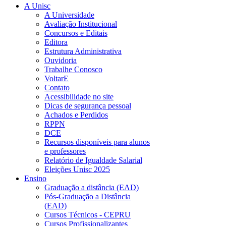
A Unisc
A Universidade
Avaliação Institucional
Concursos e Editais
Editora
Estrutura Administrativa
Ouvidoria
Trabalhe Conosco
VoltarE
Contato
Acessibilidade no site
Dicas de segurança pessoal
Achados e Perdidos
RPPN
DCE
Recursos disponíveis para alunos
e professores
Relatório de Igualdade Salarial
Eleições Unisc 2025
Ensino
Graduação a distância (EAD)
Pós-Graduação a Distância
(EAD)
Cursos Técnicos - CEPRU
Cursos Profissionalizantes