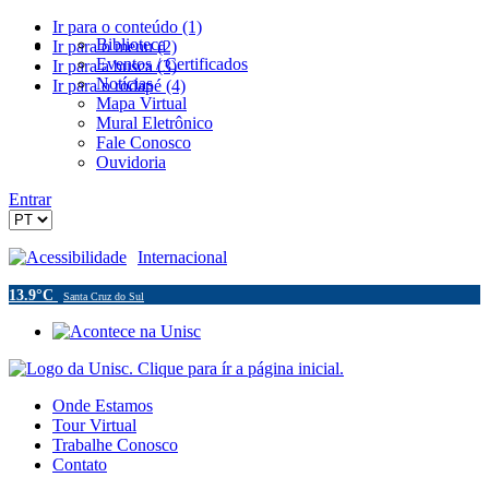
Ir para o conteúdo (1)
Biblioteca
Ir para o menu (2)
Eventos / Certificados
Ir para a busca (3)
Notícias
Ir para o rodapé (4)
Mapa Virtual
Mural Eletrônico
Fale Conosco
Ouvidoria
Entrar
Acessibilidade
Internacional
13.9°C
Santa Cruz do Sul
Onde Estamos
Tour Virtual
Trabalhe Conosco
Contato