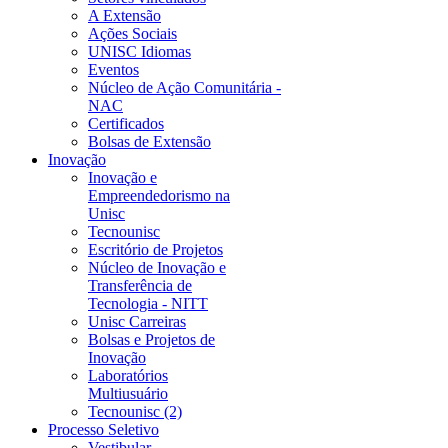
A Extensão
Ações Sociais
UNISC Idiomas
Eventos
Núcleo de Ação Comunitária -
NAC
Certificados
Bolsas de Extensão
Inovação
Inovação e
Empreendedorismo na
Unisc
Tecnounisc
Escritório de Projetos
Núcleo de Inovação e
Transferência de
Tecnologia - NITT
Unisc Carreiras
Bolsas e Projetos de
Inovação
Laboratórios
Multiusuário
Tecnounisc (2)
Processo Seletivo
Vestibular