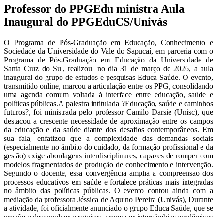
Professor do PPGEdu ministra Aula
Inaugural do PPGEduCS/Univás
O Programa de Pós-Graduação em Educação, Conhecimento e
Sociedade da Universidade do Vale do Sapucaí, em parceria com o
Programa de Pós-Graduação em Educação da Universidade de
Santa Cruz do Sul, realizou, no dia 31 de março de 2026, a aula
inaugural do grupo de estudos e pesquisas Educa Saúde. O evento,
transmitido online, marcou a articulação entre os PPG, consolidando
uma agenda comum voltada à interface entre educação, saúde e
políticas públicas.A palestra intitulada ?Educação, saúde e caminhos
futuros?, foi ministrada pelo professor Camilo Darsie (Unisc), que
destacou a crescente necessidade de aproximação entre os campos
da educação e da saúde diante dos desafios contemporâneos. Em
sua fala, enfatizou que a complexidade das demandas sociais
(especialmente no âmbito do cuidado, da formação profissional e da
gestão) exige abordagens interdisciplinares, capazes de romper com
modelos fragmentados de produção de conhecimento e intervenção.
Segundo o docente, essa convergência amplia a compreensão dos
processos educativos em saúde e fortalece práticas mais integradas
no âmbito das políticas públicas. O evento contou ainda com a
mediação da professora Jéssica de Aquino Pereira (Univás), Durante
a atividade, foi oficialmente anunciado o grupo Educa Saúde, que se
propõe a desenvolver pesquisas, promover intercâmbios acadêmicos