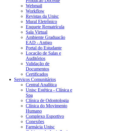
Produção Docente
Webmail
Workflow
Revistas da Unisc
Mural Eletrônico
Enquete Rematrícula
Sala Virtual
Ambiente Graduação
EAD - Antigo
Portal do Estudante
Locação de Salas e
Auditórios
Validação de
Documentos
Certificados
Serviços Comunitários
Central Analítica
Unisc Estética - Clínica e
Spa
Clínica de Odontologia
Clínica do Movimento
Humano
Complexo Esportivo
Conexões
Farmácia Unisc