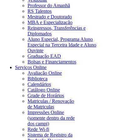
Professor do Amanhã
RS Talentos
Mestrado e Doutorado
MBA e Especialização
Reingressos, Transferências e
Diplomados
Aluno Especial, Programa Aluno
Especial na Terceira Idade e Aluno
Ouvinte
Graduação EAD
Bolsas e Financiamentos
Serviços Online
Avaliação Online
Biblioteca
Calendários
Catálogo Online
Grade de Horários
Matriculas / Renovação
de Matriculas
Impressões Online
(somente dentro da rede
dos campi)
Rede Wi-fi
Sistema de Registro da