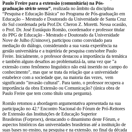
Paulo Freire para a extensão (comunitária) na Pós-
graduação
stricto sensu
”
, realizada no âmbito da disciplina
“Pesquisa e Educação Básica” no Programa de Pós-graduação em
Educação – Mestrado e Doutorado da Universidade de Santa Cruz
do Sul coordenada pela Prof.Dr. Cheron Z. Moretti. Nessa ocasião,
o Prof. Dr. José Eustáquio Romão, coordenador e professor titular
do PPG de Educação - Mestrado e Doutorado da Universidade
Nove de Julho (Uninove), participou como convidado para
mediação do diálogo, considerando a sua vasta experiência na
gestão universitária e a trajetória de pesquisa com/sobre Paulo
Freire. Inicialmente, o professor destacou a importância da temática
e também alguns desafios ao problematizá-la, uma vez que "a
extensão como fenômeno linguístico não está inserido no campo do
conhecimento", mas que se trata da relação que a universidade
estabelece com a sociedade que, na maioria das vezes, vem
significando "invasão cultural". Para tanto, o professor recupera a
importância da obra Extensão ou Comunicação? (única obra de
Paulo Freire que tem como título uma pergunta).
Romão retomou a abordagem argumentativa apresentada na sua
participação no 42.º Encontro Nacional do Fórum de Pró-Reitores
de Extensão das Instituições de Educação Superior
Brasileiras (Forproex), destacando o dinamismo deste Fórum, e
aspectos históricos das universidades brasileiras até a instituição de
suas bases no ensino, na pesquisa e na extensão. no final da década