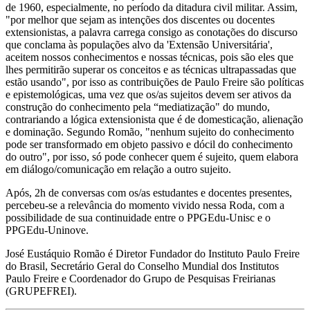
de 1960, especialmente, no período da ditadura civil militar. Assim,
"por melhor que sejam as intenções dos discentes ou docentes
extensionistas, a palavra carrega consigo as conotações do discurso
que conclama às populações alvo da 'Extensão Universitária',
aceitem nossos conhecimentos e nossas técnicas, pois são eles que
lhes permitirão superar os conceitos e as técnicas ultrapassadas que
estão usando", por isso as contribuições de Paulo Freire são políticas
e epistemológicas, uma vez que os/as sujeitos devem ser ativos da
construção do conhecimento pela “mediatização" do mundo,
contrariando a lógica extensionista que é de domesticação, alienação
e dominação. Segundo Romão, "nenhum sujeito do conhecimento
pode ser transformado em objeto passivo e dócil do conhecimento
do outro", por isso, só pode conhecer quem é sujeito, quem elabora
em diálogo/comunicação em relação a outro sujeito.
Após, 2h de conversas com os/as estudantes e docentes presentes,
percebeu-se a relevância do momento vivido nessa Roda, com a
possibilidade de sua continuidade entre o PPGEdu-Unisc e o
PPGEdu-Uninove.
José Eustáquio Romão é Diretor Fundador do Instituto Paulo Freire
do Brasil, Secretário Geral do Conselho Mundial dos Institutos
Paulo Freire e Coordenador do Grupo de Pesquisas Freirianas
(GRUPEFREI).