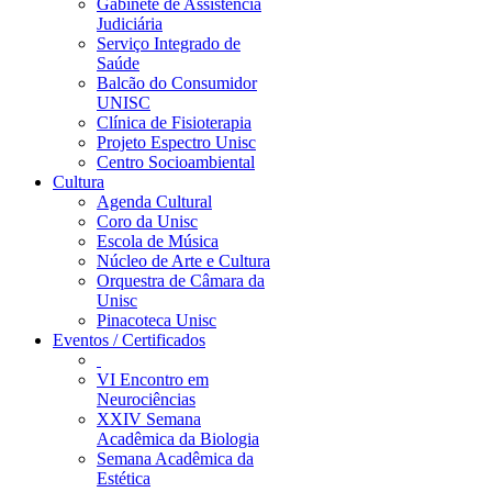
Gabinete de Assistência
Judiciária
Serviço Integrado de
Saúde
Balcão do Consumidor
UNISC
Clínica de Fisioterapia
Projeto Espectro Unisc
Centro Socioambiental
Cultura
Agenda Cultural
Coro da Unisc
Escola de Música
Núcleo de Arte e Cultura
Orquestra de Câmara da
Unisc
Pinacoteca Unisc
Eventos / Certificados
VI Encontro em
Neurociências
XXIV Semana
Acadêmica da Biologia
Semana Acadêmica da
Estética