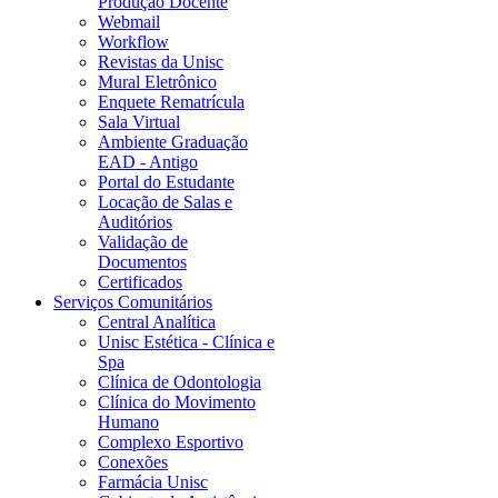
Produção Docente
Webmail
Workflow
Revistas da Unisc
Mural Eletrônico
Enquete Rematrícula
Sala Virtual
Ambiente Graduação
EAD - Antigo
Portal do Estudante
Locação de Salas e
Auditórios
Validação de
Documentos
Certificados
Serviços Comunitários
Central Analítica
Unisc Estética - Clínica e
Spa
Clínica de Odontologia
Clínica do Movimento
Humano
Complexo Esportivo
Conexões
Farmácia Unisc