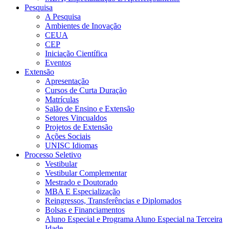
Pesquisa
A Pesquisa
Ambientes de Inovação
CEUA
CEP
Iniciação Científica
Eventos
Extensão
Apresentação
Cursos de Curta Duração
Matrículas
Salão de Ensino e Extensão
Setores Vincualdos
Projetos de Extensão
Ações Sociais
UNISC Idiomas
Processo Seletivo
Vestibular
Vestibular Complementar
Mestrado e Doutorado
MBA E Especialização
Reingressos, Transferências e Diplomados
Bolsas e Financiamentos
Aluno Especial e Programa Aluno Especial na Terceira
Idade