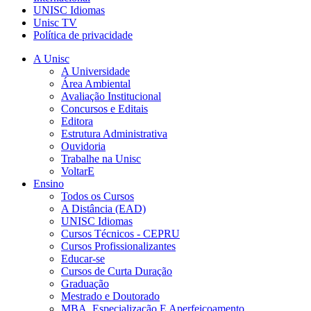
UNISC Idiomas
Unisc TV
Política de privacidade
A Unisc
A Universidade
Área Ambiental
Avaliação Institucional
Concursos e Editais
Editora
Estrutura Administrativa
Ouvidoria
Trabalhe na Unisc
VoltarE
Ensino
Todos os Cursos
A Distância (EAD)
UNISC Idiomas
Cursos Técnicos - CEPRU
Cursos Profissionalizantes
Educar-se
Cursos de Curta Duração
Graduação
Mestrado e Doutorado
MBA, Especialização E Aperfeiçoamento