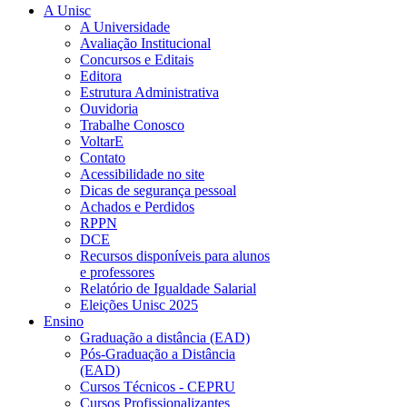
A Unisc
A Universidade
Avaliação Institucional
Concursos e Editais
Editora
Estrutura Administrativa
Ouvidoria
Trabalhe Conosco
VoltarE
Contato
Acessibilidade no site
Dicas de segurança pessoal
Achados e Perdidos
RPPN
DCE
Recursos disponíveis para alunos
e professores
Relatório de Igualdade Salarial
Eleições Unisc 2025
Ensino
Graduação a distância (EAD)
Pós-Graduação a Distância
(EAD)
Cursos Técnicos - CEPRU
Cursos Profissionalizantes