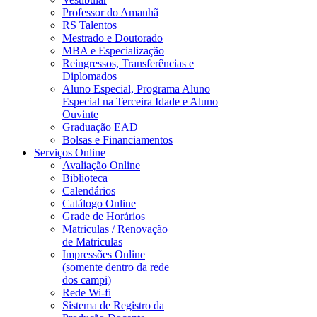
Professor do Amanhã
RS Talentos
Mestrado e Doutorado
MBA e Especialização
Reingressos, Transferências e
Diplomados
Aluno Especial, Programa Aluno
Especial na Terceira Idade e Aluno
Ouvinte
Graduação EAD
Bolsas e Financiamentos
Serviços Online
Avaliação Online
Biblioteca
Calendários
Catálogo Online
Grade de Horários
Matriculas / Renovação
de Matriculas
Impressões Online
(somente dentro da rede
dos campi)
Rede Wi-fi
Sistema de Registro da