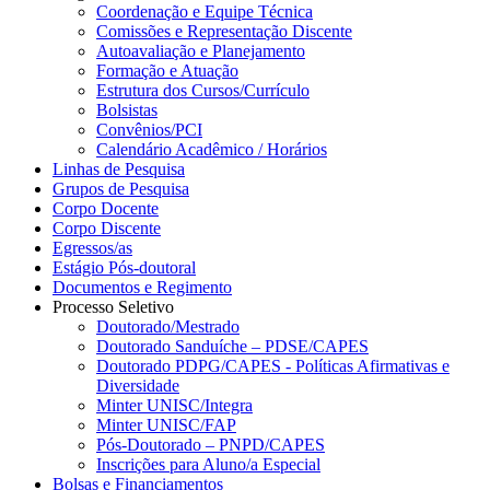
Coordenação e Equipe Técnica
Comissões e Representação Discente
Autoavaliação e Planejamento
Formação e Atuação
Estrutura dos Cursos/Currículo
Bolsistas
Convênios/PCI
Calendário Acadêmico / Horários
Linhas de Pesquisa
Grupos de Pesquisa
Corpo Docente
Corpo Discente
Egressos/as
Estágio Pós-doutoral
Documentos e Regimento
Processo Seletivo
Doutorado/Mestrado
Doutorado Sanduíche – PDSE/CAPES
Doutorado PDPG/CAPES - Políticas Afirmativas e
Diversidade
Minter UNISC/Integra
Minter UNISC/FAP
Pós-Doutorado – PNPD/CAPES
Inscrições para Aluno/a Especial
Bolsas e Financiamentos