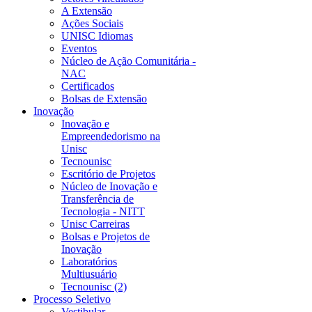
A Extensão
Ações Sociais
UNISC Idiomas
Eventos
Núcleo de Ação Comunitária -
NAC
Certificados
Bolsas de Extensão
Inovação
Inovação e
Empreendedorismo na
Unisc
Tecnounisc
Escritório de Projetos
Núcleo de Inovação e
Transferência de
Tecnologia - NITT
Unisc Carreiras
Bolsas e Projetos de
Inovação
Laboratórios
Multiusuário
Tecnounisc (2)
Processo Seletivo
Vestibular