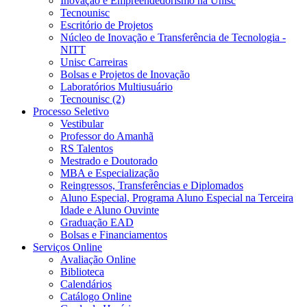
Inovação e Empreendedorismo na Unisc
Tecnounisc
Escritório de Projetos
Núcleo de Inovação e Transferência de Tecnologia -
NITT
Unisc Carreiras
Bolsas e Projetos de Inovação
Laboratórios Multiusuário
Tecnounisc (2)
Processo Seletivo
Vestibular
Professor do Amanhã
RS Talentos
Mestrado e Doutorado
MBA e Especialização
Reingressos, Transferências e Diplomados
Aluno Especial, Programa Aluno Especial na Terceira
Idade e Aluno Ouvinte
Graduação EAD
Bolsas e Financiamentos
Serviços Online
Avaliação Online
Biblioteca
Calendários
Catálogo Online