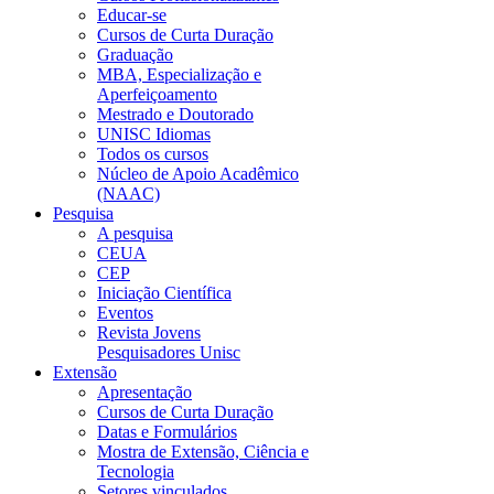
Educar-se
Cursos de Curta Duração
Graduação
MBA, Especialização e
Aperfeiçoamento
Mestrado e Doutorado
UNISC Idiomas
Todos os cursos
Núcleo de Apoio Acadêmico
(NAAC)
Pesquisa
A pesquisa
CEUA
CEP
Iniciação Científica
Eventos
Revista Jovens
Pesquisadores Unisc
Extensão
Apresentação
Cursos de Curta Duração
Datas e Formulários
Mostra de Extensão, Ciência e
Tecnologia
Setores vinculados