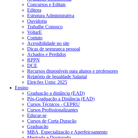
Concursos e Editais
Editora
Estrutura Administrativa
Ouvidoria
Trabalhe Conosco
VoltarE
Contato
Acessibilidade no site
Dicas de segurança pessoal
Achados e Perdidos
RPPN
DCE
Recursos disponíveis para alunos e professores
Relatório de Igualdade Salarial
Eleições Unisc 2025
Ensino
Graduação a distância (EAD)
Pós-Graduação a Distância (EAD)
Cursos Técnicos - CEPRU
Cursos Profissionalizantes
Educar-se
Cursos de Curta Duração
Graduação
MBA, Especialização e Aperfeiçoamento
Mestrado e Doutorado