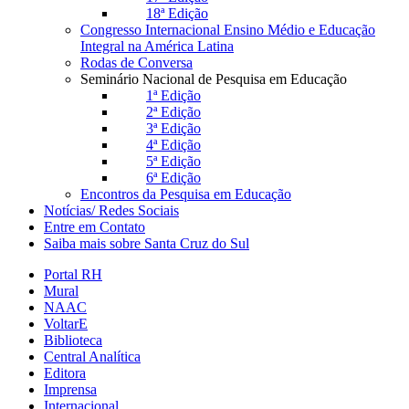
18ª Edição
Congresso Internacional Ensino Médio e Educação
Integral na América Latina
Rodas de Conversa
Seminário Nacional de Pesquisa em Educação
1ª Edição
2ª Edição
3ª Edição
4ª Edição
5ª Edição
6ª Edição
Encontros da Pesquisa em Educação
Notícias/ Redes Sociais
Entre em Contato
Saiba mais sobre Santa Cruz do Sul
Portal RH
Mural
NAAC
VoltarE
Biblioteca
Central Analítica
Editora
Imprensa
Internacional