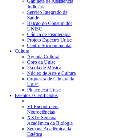
Gabinete de Assistência
Judiciária
Serviço Integrado de
Saúde
Balcão do Consumidor
UNISC
Clínica de Fisioterapia
Projeto Espectro Unisc
Centro Socioambiental
Cultura
Agenda Cultural
Coro da Unisc
Escola de Música
Núcleo de Arte e Cultura
Orquestra de Câmara da
Unisc
Pinacoteca Unisc
Eventos / Certificados
VI Encontro em
Neurociências
XXIV Semana
Acadêmica da Biologia
Semana Acadêmica da
Estética