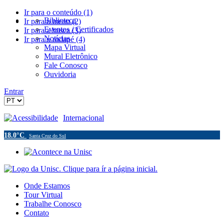
Ir para o conteúdo (1)
Biblioteca
Ir para o menu (2)
Eventos / Certificados
Ir para a busca (3)
Notícias
Ir para o rodapé (4)
Mapa Virtual
Mural Eletrônico
Fale Conosco
Ouvidoria
Entrar
Acessibilidade
Internacional
18.0°C
Santa Cruz do Sul
Onde Estamos
Tour Virtual
Trabalhe Conosco
Contato