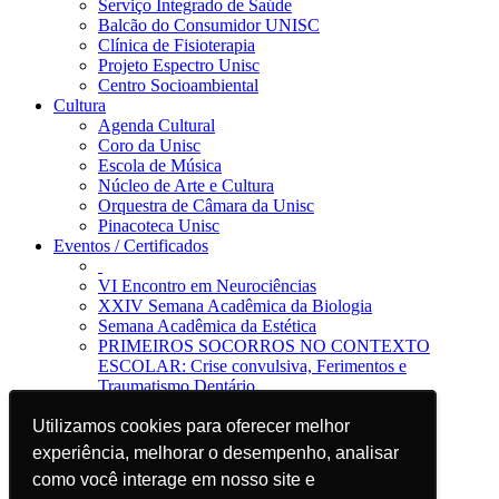
Serviço Integrado de Saúde
Balcão do Consumidor UNISC
Clínica de Fisioterapia
Projeto Espectro Unisc
Centro Socioambiental
Cultura
Agenda Cultural
Coro da Unisc
Escola de Música
Núcleo de Arte e Cultura
Orquestra de Câmara da Unisc
Pinacoteca Unisc
Eventos / Certificados
VI Encontro em Neurociências
XXIV Semana Acadêmica da Biologia
Semana Acadêmica da Estética
PRIMEIROS SOCORROS NO CONTEXTO
ESCOLAR: Crise convulsiva, Ferimentos e
Traumatismo Dentário
Notícias
Utilizamos cookies para oferecer melhor
Utilizamos cookies para oferecer melhor
Jornal da Unisc
Notícias
experiência, melhorar o desempenho, analisar
experiência, melhorar o desempenho, analisar
Imprensa
como você interage em nosso site e
como você interage em nosso site e
Blog EAD