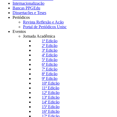
Internacionalização
Bancas PPGEdu
Dissertações e Teses
Periódicos
Revista Reflexão e Ação
Portal de Periódicos Unisc
Eventos
Jornada Acadêmica
1ª Edição
2ª Edição
3ª Edição
4ª Edição
5ª Edição
6ª Edição
7ª Edição
8ª Edição
9ª Edição
10ª Edição
11ª Edição
12ª Edição
13ª Edição
14ª Edição
15ª Edição
16ª Edição
17ª Edição