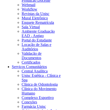
Produção Docente
Webmail
Workflow
Revistas da Unisc
Mural Eletrônico
Enquete Rematrícula
Sala Virtual
Ambiente Graduação
EAD - Antigo
Portal do Estudante
Locação de Salas e
Auditórios
Validação de
Documentos
Certificados
Serviços Comunitários
Central Analítica
Unisc Estética - Clínica e
Spa
Clínica de Odontologia
Clínica do Movimento
Humano
Complexo Esportivo
Conexões
Farmácia Unisc