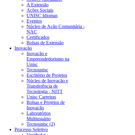
A Extensão
Ações Sociais
UNISC Idiomas
Eventos
Núcleo de Ação Comunitária -
NAC
Certificados
Bolsas de Extensão
Inovação
Inovação e
Empreendedorismo na
Unisc
Tecnounisc
Escritório de Projetos
Núcleo de Inovação e
Transferência de
Tecnologia - NITT
Unisc Carreiras
Bolsas e Projetos de
Inovação
Laboratórios
Multiusuário
Tecnounisc (2)
Processo Seletivo
Vestibular