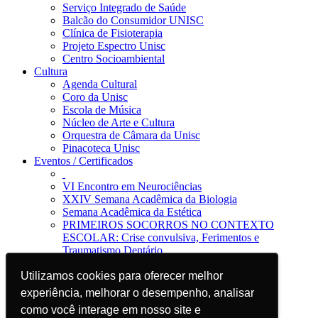
Serviço Integrado de Saúde
Balcão do Consumidor UNISC
Clínica de Fisioterapia
Projeto Espectro Unisc
Centro Socioambiental
Cultura
Agenda Cultural
Coro da Unisc
Escola de Música
Núcleo de Arte e Cultura
Orquestra de Câmara da Unisc
Pinacoteca Unisc
Eventos / Certificados
VI Encontro em Neurociências
XXIV Semana Acadêmica da Biologia
Semana Acadêmica da Estética
PRIMEIROS SOCORROS NO CONTEXTO
ESCOLAR: Crise convulsiva, Ferimentos e
Traumatismo Dentário
Notícias
Utilizamos cookies para oferecer melhor
Utilizamos cookies para oferecer melhor
Jornal da Unisc
Notícias
experiência, melhorar o desempenho, analisar
experiência, melhorar o desempenho, analisar
Imprensa
como você interage em nosso site e
como você interage em nosso site e
Blog EAD