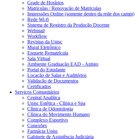
Grade de Horários
Matriculas / Renovação de Matriculas
Impressões Online (somente dentro da rede dos campi)
Rede Wi-fi
Sistema de Registro da Produção Docente
Webmail
Workflow
Revistas da Unisc
Mural Eletrônico
Enquete Rematrícula
Sala Virtual
Ambiente Graduação EAD - Antigo
Portal do Estudante
Locação de Salas e Auditórios
Validação de Documentos
Certificados
Serviços Comunitários
Central Analítica
Unisc Estética - Clínica e Spa
Clínica de Odontologia
Clínica do Movimento Humano
Complexo Esportivo
Conexões
Farmácia Unisc
Gabinete de Assistência Judiciária