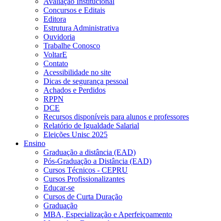
Avaliação Institucional
Concursos e Editais
Editora
Estrutura Administrativa
Ouvidoria
Trabalhe Conosco
VoltarE
Contato
Acessibilidade no site
Dicas de segurança pessoal
Achados e Perdidos
RPPN
DCE
Recursos disponíveis para alunos e professores
Relatório de Igualdade Salarial
Eleições Unisc 2025
Ensino
Graduação a distância (EAD)
Pós-Graduação a Distância (EAD)
Cursos Técnicos - CEPRU
Cursos Profissionalizantes
Educar-se
Cursos de Curta Duração
Graduação
MBA, Especialização e Aperfeiçoamento