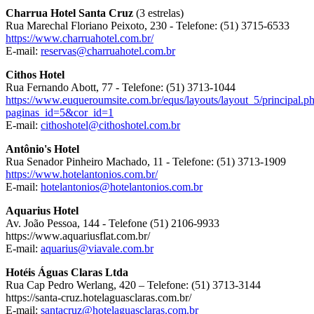
Charrua Hotel Santa Cruz
(3 estrelas)
Rua Marechal Floriano Peixoto, 230 - Telefone: (51) 3715-6533
https://www.charruahotel.com.br/
E-mail:
reservas@charruahotel.com.br
Cithos Hotel
Rua Fernando Abott, 77 - Telefone: (51) 3713-1044
https://www.euqueroumsite.com.br/equs/layouts/layout_5/principal.p
paginas_id=5&cor_id=1
E-mail:
cithoshotel@cithoshotel.com.br
Antônio's Hotel
Rua Senador Pinheiro Machado, 11 - Telefone: (51) 3713-1909
https://www.hotelantonios.com.br/
E-mail:
hotelantonios@hotelantonios.com.br
Aquarius Hotel
Av. João Pessoa, 144 - Telefone (51) 2106-9933
https://www.aquariusflat.com.br/
E-mail:
aquarius@viavale.com.br
Hotéis Águas Claras Ltda
Rua Cap Pedro Werlang, 420 – Telefone: (51) 3713-3144
https://santa-cruz.hotelaguasclaras.com.br/
E-mail:
santacruz@hotelaguasclaras.com.br