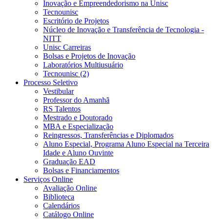
Inovação e Empreendedorismo na Unisc
Tecnounisc
Escritório de Projetos
Núcleo de Inovação e Transferência de Tecnologia -
NITT
Unisc Carreiras
Bolsas e Projetos de Inovação
Laboratórios Multiusuário
Tecnounisc (2)
Processo Seletivo
Vestibular
Professor do Amanhã
RS Talentos
Mestrado e Doutorado
MBA e Especialização
Reingressos, Transferências e Diplomados
Aluno Especial, Programa Aluno Especial na Terceira
Idade e Aluno Ouvinte
Graduação EAD
Bolsas e Financiamentos
Serviços Online
Avaliação Online
Biblioteca
Calendários
Catálogo Online