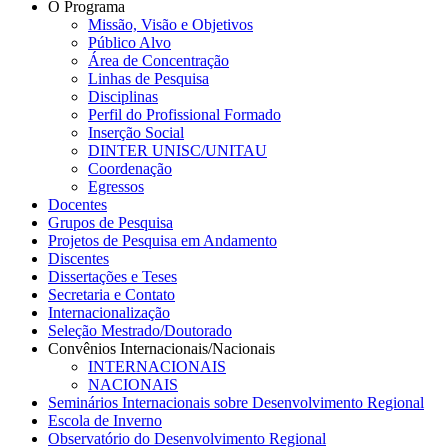
O Programa
Missão, Visão e Objetivos
Público Alvo
Área de Concentração
Linhas de Pesquisa
Disciplinas
Perfil do Profissional Formado
Inserção Social
DINTER UNISC/UNITAU
Coordenação
Egressos
Docentes
Grupos de Pesquisa
Projetos de Pesquisa em Andamento
Discentes
Dissertações e Teses
Secretaria e Contato
Internacionalização
Seleção Mestrado/Doutorado
Convênios Internacionais/Nacionais
INTERNACIONAIS
NACIONAIS
Seminários Internacionais sobre Desenvolvimento Regional
Escola de Inverno
Observatório do Desenvolvimento Regional