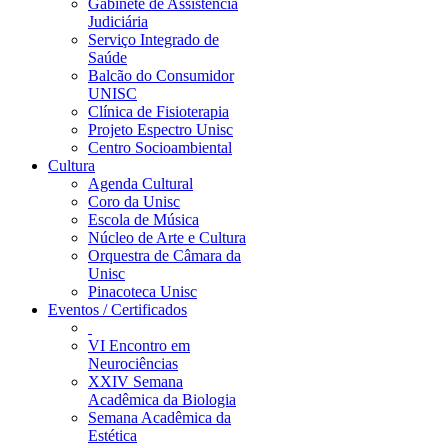
Gabinete de Assistência
Judiciária
Serviço Integrado de
Saúde
Balcão do Consumidor
UNISC
Clínica de Fisioterapia
Projeto Espectro Unisc
Centro Socioambiental
Cultura
Agenda Cultural
Coro da Unisc
Escola de Música
Núcleo de Arte e Cultura
Orquestra de Câmara da
Unisc
Pinacoteca Unisc
Eventos / Certificados
VI Encontro em
Neurociências
XXIV Semana
Acadêmica da Biologia
Semana Acadêmica da
Estética