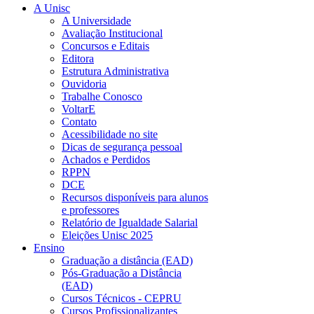
A Unisc
A Universidade
Avaliação Institucional
Concursos e Editais
Editora
Estrutura Administrativa
Ouvidoria
Trabalhe Conosco
VoltarE
Contato
Acessibilidade no site
Dicas de segurança pessoal
Achados e Perdidos
RPPN
DCE
Recursos disponíveis para alunos
e professores
Relatório de Igualdade Salarial
Eleições Unisc 2025
Ensino
Graduação a distância (EAD)
Pós-Graduação a Distância
(EAD)
Cursos Técnicos - CEPRU
Cursos Profissionalizantes