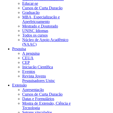
Educar-se
Cursos de Curta Duração
Graduação
MBA, Especialização e
Aperfeiçoamento
Mestrado e Doutorado
UNISC Idiomas
Todos os cursos
Núcleo de Apoio Acadêmico
(NAAC)
Pesquisa
A pesquisa
CEUA
CEP
Iniciação Científica
Eventos
Revista Jovens
Pesquisadores Unisc
Extensão
Apresentação
Cursos de Curta Duração
Datas e Formulários
Mostra de Extensão, Ciência e
Tecnologia
Setores vinculados