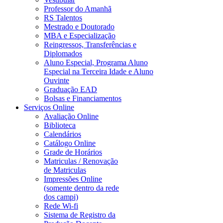
Professor do Amanhã
RS Talentos
Mestrado e Doutorado
MBA e Especialização
Reingressos, Transferências e
Diplomados
Aluno Especial, Programa Aluno
Especial na Terceira Idade e Aluno
Ouvinte
Graduação EAD
Bolsas e Financiamentos
Serviços Online
Avaliação Online
Biblioteca
Calendários
Catálogo Online
Grade de Horários
Matriculas / Renovação
de Matriculas
Impressões Online
(somente dentro da rede
dos campi)
Rede Wi-fi
Sistema de Registro da