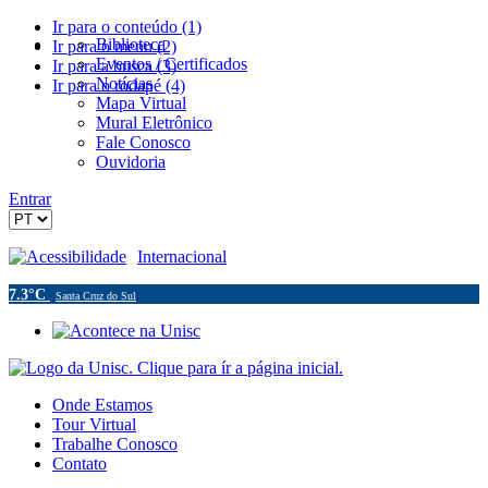
Ir para o conteúdo (1)
Biblioteca
Ir para o menu (2)
Eventos / Certificados
Ir para a busca (3)
Notícias
Ir para o rodapé (4)
Mapa Virtual
Mural Eletrônico
Fale Conosco
Ouvidoria
Entrar
Acessibilidade
Internacional
7.3°C
Santa Cruz do Sul
Onde Estamos
Tour Virtual
Trabalhe Conosco
Contato