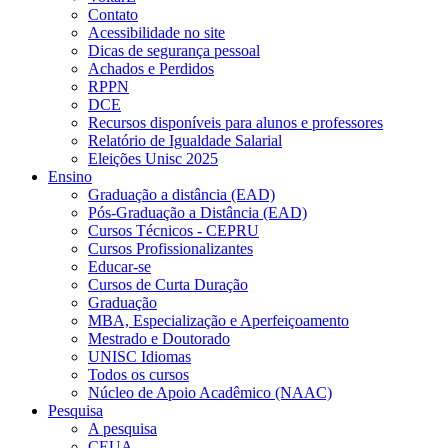
Contato
Acessibilidade no site
Dicas de segurança pessoal
Achados e Perdidos
RPPN
DCE
Recursos disponíveis para alunos e professores
Relatório de Igualdade Salarial
Eleições Unisc 2025
Ensino
Graduação a distância (EAD)
Pós-Graduação a Distância (EAD)
Cursos Técnicos - CEPRU
Cursos Profissionalizantes
Educar-se
Cursos de Curta Duração
Graduação
MBA, Especialização e Aperfeiçoamento
Mestrado e Doutorado
UNISC Idiomas
Todos os cursos
Núcleo de Apoio Acadêmico (NAAC)
Pesquisa
A pesquisa
CEUA