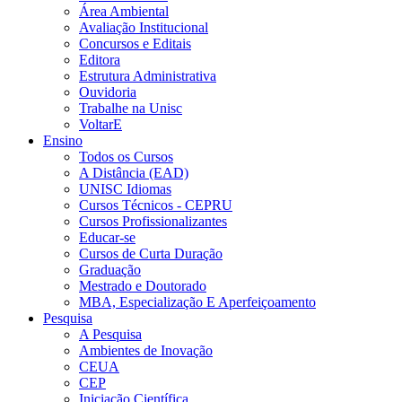
Área Ambiental
Avaliação Institucional
Concursos e Editais
Editora
Estrutura Administrativa
Ouvidoria
Trabalhe na Unisc
VoltarE
Ensino
Todos os Cursos
A Distância (EAD)
UNISC Idiomas
Cursos Técnicos - CEPRU
Cursos Profissionalizantes
Educar-se
Cursos de Curta Duração
Graduação
Mestrado e Doutorado
MBA, Especialização E Aperfeiçoamento
Pesquisa
A Pesquisa
Ambientes de Inovação
CEUA
CEP
Iniciação Científica