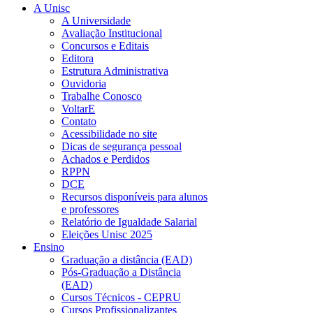
A Unisc
A Universidade
Avaliação Institucional
Concursos e Editais
Editora
Estrutura Administrativa
Ouvidoria
Trabalhe Conosco
VoltarE
Contato
Acessibilidade no site
Dicas de segurança pessoal
Achados e Perdidos
RPPN
DCE
Recursos disponíveis para alunos
e professores
Relatório de Igualdade Salarial
Eleições Unisc 2025
Ensino
Graduação a distância (EAD)
Pós-Graduação a Distância
(EAD)
Cursos Técnicos - CEPRU
Cursos Profissionalizantes