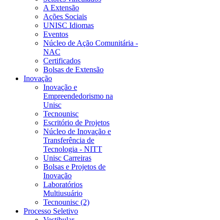
A Extensão
Ações Sociais
UNISC Idiomas
Eventos
Núcleo de Ação Comunitária -
NAC
Certificados
Bolsas de Extensão
Inovação
Inovação e
Empreendedorismo na
Unisc
Tecnounisc
Escritório de Projetos
Núcleo de Inovação e
Transferência de
Tecnologia - NITT
Unisc Carreiras
Bolsas e Projetos de
Inovação
Laboratórios
Multiusuário
Tecnounisc (2)
Processo Seletivo
Vestibular