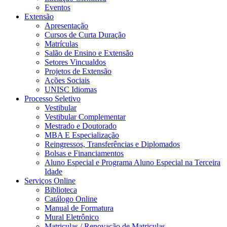
Eventos
Extensão
Apresentação
Cursos de Curta Duração
Matrículas
Salão de Ensino e Extensão
Setores Vincualdos
Projetos de Extensão
Ações Sociais
UNISC Idiomas
Processo Seletivo
Vestibular
Vestibular Complementar
Mestrado e Doutorado
MBA E Especialização
Reingressos, Transferências e Diplomados
Bolsas e Financiamentos
Aluno Especial e Programa Aluno Especial na Terceira
Idade
Serviços Online
Biblioteca
Catálogo Online
Manual de Formatura
Mural Eletrônico
Matriculas / Renovação de Matriculas