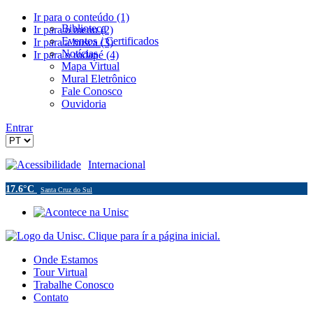
Ir para o conteúdo (1)
Biblioteca
Ir para o menu (2)
Eventos / Certificados
Ir para a busca (3)
Notícias
Ir para o rodapé (4)
Mapa Virtual
Mural Eletrônico
Fale Conosco
Ouvidoria
Entrar
Acessibilidade
Internacional
17.6°C
Santa Cruz do Sul
Onde Estamos
Tour Virtual
Trabalhe Conosco
Contato