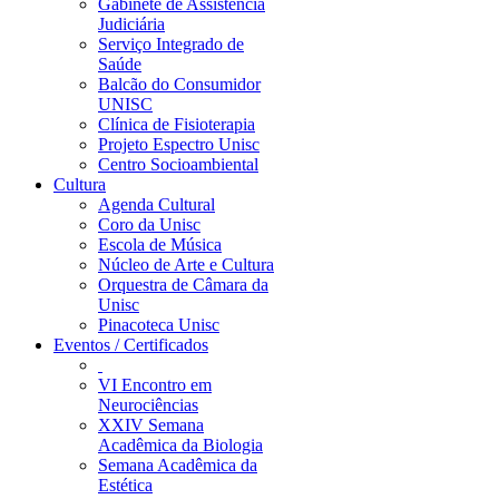
Gabinete de Assistência
Judiciária
Serviço Integrado de
Saúde
Balcão do Consumidor
UNISC
Clínica de Fisioterapia
Projeto Espectro Unisc
Centro Socioambiental
Cultura
Agenda Cultural
Coro da Unisc
Escola de Música
Núcleo de Arte e Cultura
Orquestra de Câmara da
Unisc
Pinacoteca Unisc
Eventos / Certificados
VI Encontro em
Neurociências
XXIV Semana
Acadêmica da Biologia
Semana Acadêmica da
Estética