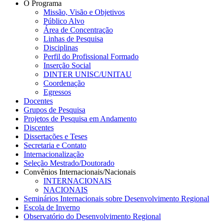
O Programa
Missão, Visão e Objetivos
Público Alvo
Área de Concentração
Linhas de Pesquisa
Disciplinas
Perfil do Profissional Formado
Inserção Social
DINTER UNISC/UNITAU
Coordenação
Egressos
Docentes
Grupos de Pesquisa
Projetos de Pesquisa em Andamento
Discentes
Dissertações e Teses
Secretaria e Contato
Internacionalização
Seleção Mestrado/Doutorado
Convênios Internacionais/Nacionais
INTERNACIONAIS
NACIONAIS
Seminários Internacionais sobre Desenvolvimento Regional
Escola de Inverno
Observatório do Desenvolvimento Regional