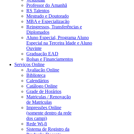
Professor do Amanhã
RS Talentos
Mestrado e Doutorado
MBA e Especialização
Reingressos, Transferências e
Diplomados
Aluno Especial, Programa Aluno
Especial na Terceira Idade e Aluno
Ouvinte
Graduação EAD
Bolsas e Financiamentos
Serviços Online
Avaliação Online
Biblioteca
Calendários
Catálogo Online
Grade de Horários
Matriculas / Renovação
de Matriculas
Impressões Online
(somente dentro da rede
dos campi)
Rede Wi-fi
Sistema de Registro da