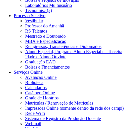
Bolsas e Projetos de Inovação
Laboratórios Multiusuário
Tecnounisc (2)
Processo Seletivo
Vestibular
Professor do Amanhã
RS Talentos
Mestrado e Doutorado
MBA e Especialização
Reingressos, Transferências e Diplomados
Aluno Especial, Programa Aluno Especial na Terceira
Idade e Aluno Ouvinte
Graduação EAD
Bolsas e Financiamentos
Serviços Online
Avaliação Online
Biblioteca
Calendários
Catálogo Online
Grade de Horários
Matriculas / Renovação de Matriculas
Impressões Online (somente dentro da rede dos campi)
Rede Wi-fi
Sistema de Registro da Produção Docente
Webmail