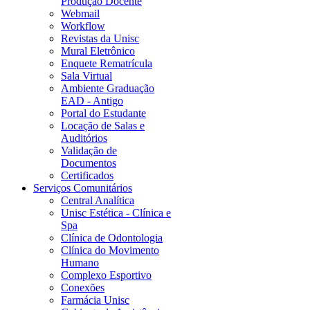
Produção Docente
Webmail
Workflow
Revistas da Unisc
Mural Eletrônico
Enquete Rematrícula
Sala Virtual
Ambiente Graduação
EAD - Antigo
Portal do Estudante
Locação de Salas e
Auditórios
Validação de
Documentos
Certificados
Serviços Comunitários
Central Analítica
Unisc Estética - Clínica e
Spa
Clínica de Odontologia
Clínica do Movimento
Humano
Complexo Esportivo
Conexões
Farmácia Unisc