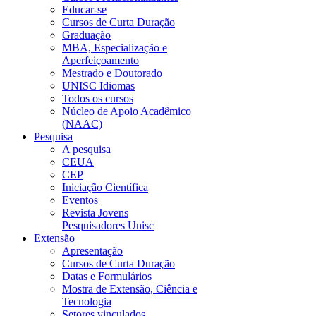
Educar-se
Cursos de Curta Duração
Graduação
MBA, Especialização e
Aperfeiçoamento
Mestrado e Doutorado
UNISC Idiomas
Todos os cursos
Núcleo de Apoio Acadêmico
(NAAC)
Pesquisa
A pesquisa
CEUA
CEP
Iniciação Científica
Eventos
Revista Jovens
Pesquisadores Unisc
Extensão
Apresentação
Cursos de Curta Duração
Datas e Formulários
Mostra de Extensão, Ciência e
Tecnologia
Setores vinculados