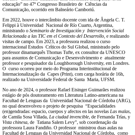
educação” no 47º Congresso Brasileiro de Ciências da
Comunicação, ocorrido em Balneário Camboriú.
Em 2022, houve o intercâmbio docente com ida de Ângela C. T.
Felippi à Universidad Nacional de Río Cuarto, Argentina,
ministrando o
Seminario de Investigación y Intervención Social
Relacionada a las TIC em el Contexto del Desarrollo,
e realizando
visitas de campo. Em 2023, a professora realizou o curso
internacional Estudos Críticos do Sul Global, ministrado pelo
professor dinamarquês Thomas Tufte, ex consultor da UNESCO
para assuntos de Comunicação e Desenvolvimento e atualmente
professor e pesquisador da Loughborough University, em Londres.
O curso ocorreu por meio do Programa Interinstitucional de
Internacionalização da Capes (Print), com carga horária de 16h,
realizado na Universidade Federal de Santa Maria, UFSM.
No ano de 2024, o professor Rafael Eisinger Guimarães realizou
estágio de pós doutoramento em Literatura Latino-americana na
Facultad de Lenguas da Universidad Nacional de Córdoba (ARG),
no qual desenvolveu o projeto de pesquisa “Espacialidades
(en)gendradas: espacio, cuerpos y afectos en las novelas
Las malas
,
de Camila Sosa Villada,
La ciudad invencible
, de Fernanda Trías, y
Vista chinesa
, de Tatiana Salem Levy”, sob coordenação da
professora Laura Fandiño. O professor ministrou duas aulas na
Facultad de Lenguas da Universidad Nacional de Córdoba, como