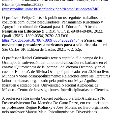
Rizoma (dezembro/2022)
(
https://online.unisc.br/seer/index.php/rizoma/issue/view/740
).
O professor Felipe Gustsack publicou os seguintes trabalhos, em
coautoria com outros pesquisadores: Pensamiento Kuschiano y
Apoyo Intercultural de Guarani para la Educación.
Atos de
Pesquisa em Educação
(FURB), v. 17, p. e9484-e9496, 2022.
Qualis (ISSN: 1809-0354) 2020: A3 DOI:
https://dx.doi.org/10.7867/1809-03542022e9484
; e
Pensar em
movimento: pensadores americanos para a sala de aula
. 1. ed.
São Carlos-SP: Editora de Castro, 2021. v. 2. 52p.
O professor Rafael Guimarães teve o capítulo “La pampa de las
Ocampo: la subversión del binômio civilización vs. barbarie en el
ensayo ‘Quiromancia de la pampa’, de Victoria Ocampo, y en el
cuento ‘El moro’, de Silvina Ocampo” publicado em 2024 no livro
Mundos y vidas cosmopolíticamente: Relaciones entre las literaturas
latinoamericanas, organizado pela professora Maya Aguiluz-
Ibargüen e editado pela Universidad Nacional Autónoma de
México - Centro de Investigaciones Interdisciplinarias en Ciencias.
A professora Rosângela Gabriel publicou o artigo A Literacia No
Desenvolvimento Da Memória De Curto Prazo, em coautoria com
os professores Régine Kolinsky e José Morais, no livro organizado
pelo professor Marcus Maia, Psicolinguística: Diversidades,