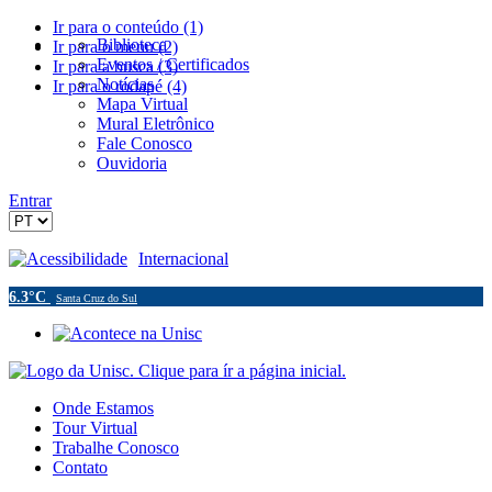
Ir para o conteúdo (1)
Biblioteca
Ir para o menu (2)
Eventos / Certificados
Ir para a busca (3)
Notícias
Ir para o rodapé (4)
Mapa Virtual
Mural Eletrônico
Fale Conosco
Ouvidoria
Entrar
Acessibilidade
Internacional
6.3°C
Santa Cruz do Sul
Onde Estamos
Tour Virtual
Trabalhe Conosco
Contato