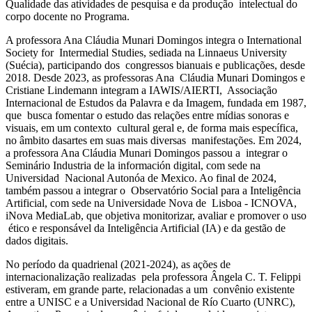
Qualidade das atividades de pesquisa e da produção intelectual do
corpo docente no Programa.
A professora Ana Cláudia Munari Domingos integra o International
Society for Intermedial Studies, sediada na Linnaeus University
(Suécia), participando dos congressos bianuais e publicações, desde
2018. Desde 2023, as professoras Ana Cláudia Munari Domingos e
Cristiane Lindemann integram a IAWIS/AIERTI, Associação
Internacional de Estudos da Palavra e da Imagem, fundada em 1987,
que busca fomentar o estudo das relações entre mídias sonoras e
visuais, em um contexto cultural geral e, de forma mais específica,
no âmbito dasartes em suas mais diversas manifestações. Em 2024,
a professora Ana Cláudia Munari Domingos passou a integrar o
Seminário Industria de la información digital, com sede na
Universidad Nacional Autonóa de Mexico. Ao final de 2024,
também passou a integrar o Observatório Social para a Inteligência
Artificial, com sede na Universidade Nova de Lisboa - ICNOVA,
iNova MediaLab, que objetiva monitorizar, avaliar e promover o uso
ético e responsável da Inteligência Artificial (IA) e da gestão de
dados digitais.
No período da quadrienal (2021-2024), as ações de
internacionalização realizadas pela professora Ângela C. T. Felippi
estiveram, em grande parte, relacionadas a um convênio existente
entre a UNISC e a Universidad Nacional de Río Cuarto (UNRC),