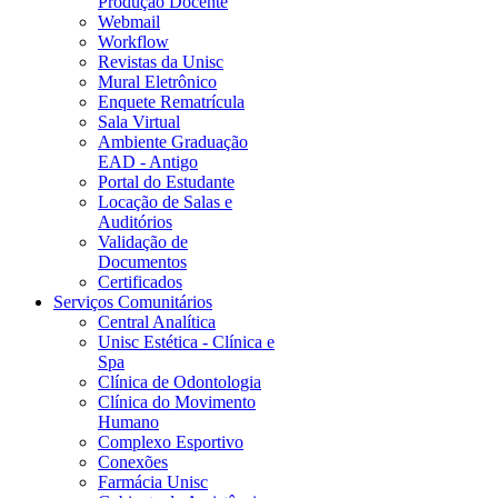
Produção Docente
Webmail
Workflow
Revistas da Unisc
Mural Eletrônico
Enquete Rematrícula
Sala Virtual
Ambiente Graduação
EAD - Antigo
Portal do Estudante
Locação de Salas e
Auditórios
Validação de
Documentos
Certificados
Serviços Comunitários
Central Analítica
Unisc Estética - Clínica e
Spa
Clínica de Odontologia
Clínica do Movimento
Humano
Complexo Esportivo
Conexões
Farmácia Unisc