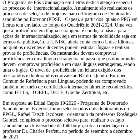
O Programa de Pós-Graduação em Letras dedica atenção especial
ao processo de internacionalização. Anualmente são realizados os
processos de seleção de projetos para o Programa de Doutorado-
sanduíche no Exterior (PDSE - Capes), a partir dos quais o PPG em
Letras tem enviado, ao longo do Quadriênio 2021-2024. Uma vez
que a proficiência em língua estrangeira é condição básica para
ações de internacionalização, seja em termos de mobilidade seja em
termos de publicação, a UNISC ainda conta com o Unisc Idiomas,
no qual os discentes e docentes podem estudar línguas e realizar
provas de proficiências. Os mestrandos devem comprovar
proficiência em uma língua estrangeira ao passo que os doutorandos
devem comprovar proficiência em duas línguas estrangeiras, sendo
uma o inglês. O nível de proficiência em leitura exigido dos
mestrandos e doutorandos equivale ao B2 do Quadro Europeu
Comum de Referência para Línguas, podendo ser comprovado
também por meio de certificados internacionalmente reconhecidos,
como IELTS, TOEFL, DELE, Goethe-Zertifikat, etc.
Em resposta ao Edital Capes 19/2020 - Programa de Doutorado
Sanduíche no Exterior, foram selecionados dois doutorandos do
PPGL. Rafael Tatsch Jacobsen, orientando da professora Rosângela
Gabriel, completou o processo seletivo para realizar o estágio
sanduíche na Universidade de Pittsburgh, sob a coorientação do
professor Dr. Charles Perfetti, no período de setembro a dezembro
de 2021.