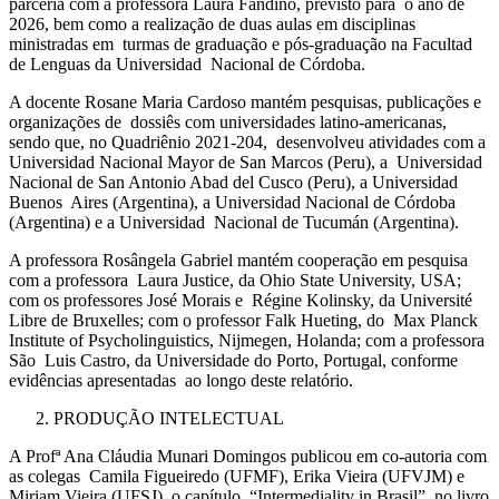
parceria com a professora Laura Fandiño, previsto para o ano de
2026, bem como a realização de duas aulas em disciplinas
ministradas em turmas de graduação e pós-graduação na Facultad
de Lenguas da Universidad Nacional de Córdoba.
A docente Rosane Maria Cardoso mantém pesquisas, publicações e
organizações de dossiês com universidades latino-americanas,
sendo que, no Quadriênio 2021-204, desenvolveu atividades com a
Universidad Nacional Mayor de San Marcos (Peru), a Universidad
Nacional de San Antonio Abad del Cusco (Peru), a Universidad
Buenos Aires (Argentina), a Universidad Nacional de Córdoba
(Argentina) e a Universidad Nacional de Tucumán (Argentina).
A professora Rosângela Gabriel mantém cooperação em pesquisa
com a professora Laura Justice, da Ohio State University, USA;
com os professores José Morais e Régine Kolinsky, da Université
Libre de Bruxelles; com o professor Falk Hueting, do Max Planck
Institute of Psycholinguistics, Nijmegen, Holanda; com a professora
São Luis Castro, da Universidade do Porto, Portugal, conforme
evidências apresentadas ao longo deste relatório.
PRODUÇÃO INTELECTUAL
A Profª Ana Cláudia Munari Domingos publicou em co-autoria com
as colegas Camila Figueiredo (UFMF), Erika Vieira (UFVJM) e
Miriam Vieira (UFSJ), o capítulo “Intermediality in Brasil”, no livro