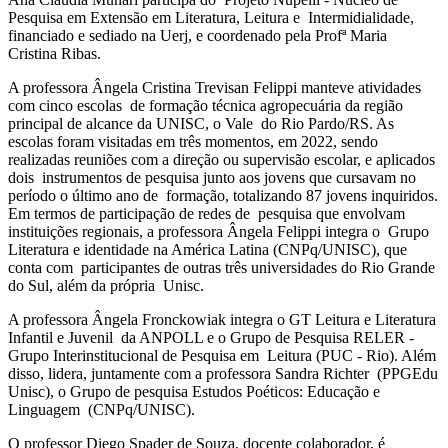
Pesquisa em Extensão em Literatura, Leitura e Intermidialidade,
financiado e sediado na Uerj, e coordenado pela Profª Maria
Cristina Ribas.
A professora Ângela Cristina Trevisan Felippi manteve atividades
com cinco escolas de formação técnica agropecuária da região
principal de alcance da UNISC, o Vale do Rio Pardo/RS. As
escolas foram visitadas em três momentos, em 2022, sendo
realizadas reuniões com a direção ou supervisão escolar, e aplicados
dois instrumentos de pesquisa junto aos jovens que cursavam no
período o último ano de formação, totalizando 87 jovens inquiridos.
Em termos de participação de redes de pesquisa que envolvam
instituições regionais, a professora Ângela Felippi integra o Grupo
Literatura e identidade na América Latina (CNPq/UNISC), que
conta com participantes de outras três universidades do Rio Grande
do Sul, além da própria Unisc.
A professora Ângela Fronckowiak integra o GT Leitura e Literatura
Infantil e Juvenil da ANPOLL e o Grupo de Pesquisa RELER -
Grupo Interinstitucional de Pesquisa em Leitura (PUC - Rio). Além
disso, lidera, juntamente com a professora Sandra Richter (PPGEdu
Unisc), o Grupo de pesquisa Estudos Poéticos: Educação e
Linguagem (CNPq/UNISC).
O professor Diego Spader de Souza, docente colaborador, é