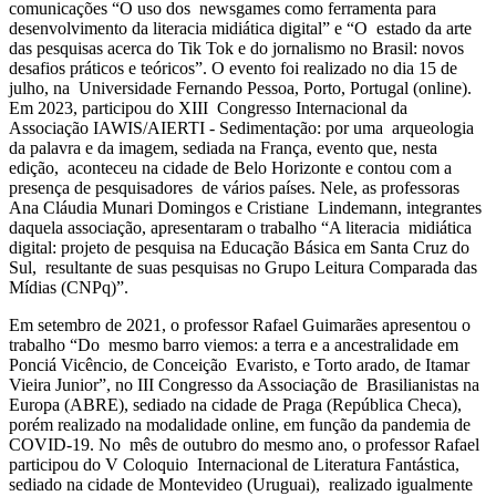
comunicações “O uso dos newsgames como ferramenta para
desenvolvimento da literacia midiática digital” e “O estado da arte
das pesquisas acerca do Tik Tok e do jornalismo no Brasil: novos
desafios práticos e teóricos”. O evento foi realizado no dia 15 de
julho, na Universidade Fernando Pessoa, Porto, Portugal (online).
Em 2023, participou do XIII Congresso Internacional da
Associação IAWIS/AIERTI - Sedimentação: por uma arqueologia
da palavra e da imagem, sediada na França, evento que, nesta
edição, aconteceu na cidade de Belo Horizonte e contou com a
presença de pesquisadores de vários países. Nele, as professoras
Ana Cláudia Munari Domingos e Cristiane Lindemann, integrantes
daquela associação, apresentaram o trabalho “A literacia midiática
digital: projeto de pesquisa na Educação Básica em Santa Cruz do
Sul, resultante de suas pesquisas no Grupo Leitura Comparada das
Mídias (CNPq)”.
Em setembro de 2021, o professor Rafael Guimarães apresentou o
trabalho “Do mesmo barro viemos: a terra e a ancestralidade em
Ponciá Vicêncio, de Conceição Evaristo, e Torto arado, de Itamar
Vieira Junior”, no III Congresso da Associação de Brasilianistas na
Europa (ABRE), sediado na cidade de Praga (República Checa),
porém realizado na modalidade online, em função da pandemia de
COVID-19. No mês de outubro do mesmo ano, o professor Rafael
participou do V Coloquio Internacional de Literatura Fantástica,
sediado na cidade de Montevideo (Uruguai), realizado igualmente