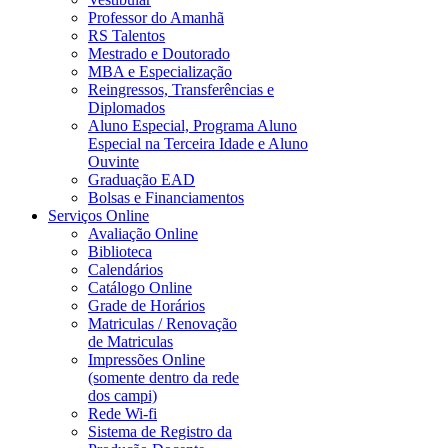
Professor do Amanhã
RS Talentos
Mestrado e Doutorado
MBA e Especialização
Reingressos, Transferências e
Diplomados
Aluno Especial, Programa Aluno
Especial na Terceira Idade e Aluno
Ouvinte
Graduação EAD
Bolsas e Financiamentos
Serviços Online
Avaliação Online
Biblioteca
Calendários
Catálogo Online
Grade de Horários
Matriculas / Renovação
de Matriculas
Impressões Online
(somente dentro da rede
dos campi)
Rede Wi-fi
Sistema de Registro da