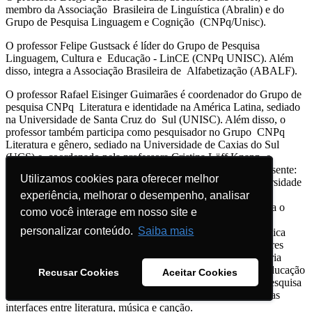
membro da Associação Brasileira de Linguística (Abralin) e do
Grupo de Pesquisa Linguagem e Cognição (CNPq/Unisc).
O professor Felipe Gustsack é líder do Grupo de Pesquisa
Linguagem, Cultura e Educação - LinCE (CNPq UNISC). Além
disso, integra a Associação Brasileira de Alfabetização (ABALF).
O professor Rafael Eisinger Guimarães é coordenador do Grupo de
pesquisa CNPq Literatura e identidade na América Latina, sediado
na Universidade de Santa Cruz do Sul (UNISC). Além disso, o
professor também participa como pesquisador no Grupo CNPq
Literatura e gênero, sediado na Universidade de Caxias do Sul
(UCS) e coordenado pela professora Cristina Löff Knapp, e
também no Grupo CNPq Grupo Estudos de Poéticas do Presente:
Utilizamos cookies para oferecer melhor
Utilizamos cookies para oferecer melhor
Literatura Comparada na América Latina, sediado na Universidade
Federal do Rio Grande do Sul (UFRGS) e coordenado pela
experiência, melhorar o desempenho, analisar
experiência, melhorar o desempenho, analisar
professora Rita Lenira de Freitas Bittencourt. Também integra o
como você interage em nosso site e
como você interage em nosso site e
Grupo de Trabalho de Literatura Comparada da Associação
personalizar conteúdo.
personalizar conteúdo.
Saiba mais
Saiba mais
Nacional de Pós-Graduação e Pesquisa em Letras e Linguística
(ANPOLL). Além disso, forma, juntamente com os professores
Gérson Luís Werlang, da Universidade Federal de Santa Maria
(UFSM), e Roniere Silva Menezes, do Centro Federal de Educação
Recusar Cookies
Recusar Cookies
Aceitar Cookies
Aceitar Cookies
Tecnológica de Minas Gerais (CEFET MG), uma rede de pesquisa
que estuda, a partir de distintas perspectivas metodológicas, as
interfaces entre literatura, música e canção.