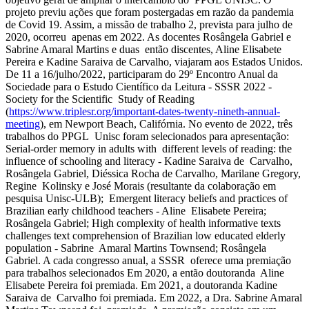
projeto previu ações que foram postergadas em razão da pandemia
de Covid 19. Assim, a missão de trabalho 2, prevista para julho de
2020, ocorreu apenas em 2022. As docentes Rosângela Gabriel e
Sabrine Amaral Martins e duas então discentes, Aline Elisabete
Pereira e Kadine Saraiva de Carvalho, viajaram aos Estados Unidos.
De 11 a 16/julho/2022, participaram do 29º Encontro Anual da
Sociedade para o Estudo Científico da Leitura - SSSR 2022 -
Society for the Scientific Study of Reading
(
https://www.triplesr.org/important-dates-twenty-nineth-annual-
meeting
), em Newport Beach, Califórnia. No evento de 2022, três
trabalhos do PPGL Unisc foram selecionados para apresentação:
Serial-order memory in adults with different levels of reading: the
influence of schooling and literacy - Kadine Saraiva de Carvalho,
Rosângela Gabriel, Diéssica Rocha de Carvalho, Marilane Gregory,
Regine Kolinsky e José Morais (resultante da colaboração em
pesquisa Unisc-ULB); Emergent literacy beliefs and practices of
Brazilian early childhood teachers - Aline Elisabete Pereira;
Rosângela Gabriel; High complexity of health informative texts
challenges text comprehension of Brazilian low educated elderly
population - Sabrine Amaral Martins Townsend; Rosângela
Gabriel. A cada congresso anual, a SSSR oferece uma premiação
para trabalhos selecionados Em 2020, a então doutoranda Aline
Elisabete Pereira foi premiada. Em 2021, a doutoranda Kadine
Saraiva de Carvalho foi premiada. Em 2022, a Dra. Sabrine Amaral