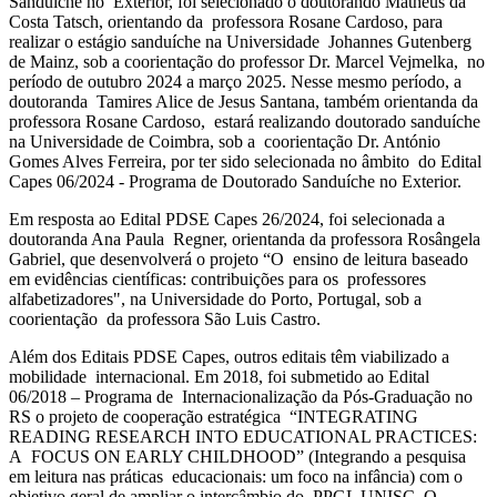
Sanduíche no Exterior, foi selecionado o doutorando Matheus da
Costa Tatsch, orientando da professora Rosane Cardoso, para
realizar o estágio sanduíche na Universidade Johannes Gutenberg
de Mainz, sob a coorientação do professor Dr. Marcel Vejmelka, no
período de outubro 2024 a março 2025. Nesse mesmo período, a
doutoranda Tamires Alice de Jesus Santana, também orientanda da
professora Rosane Cardoso, estará realizando doutorado sanduíche
na Universidade de Coimbra, sob a coorientação Dr. António
Gomes Alves Ferreira, por ter sido selecionada no âmbito do Edital
Capes 06/2024 - Programa de Doutorado Sanduíche no Exterior.
Em resposta ao Edital PDSE Capes 26/2024, foi selecionada a
doutoranda Ana Paula Regner, orientanda da professora Rosângela
Gabriel, que desenvolverá o projeto “O ensino de leitura baseado
em evidências científicas: contribuições para os professores
alfabetizadores", na Universidade do Porto, Portugal, sob a
coorientação da professora São Luis Castro.
Além dos Editais PDSE Capes, outros editais têm viabilizado a
mobilidade internacional. Em 2018, foi submetido ao Edital
06/2018 – Programa de Internacionalização da Pós-Graduação no
RS o projeto de cooperação estratégica “INTEGRATING
READING RESEARCH INTO EDUCATIONAL PRACTICES:
A FOCUS ON EARLY CHILDHOOD” (Integrando a pesquisa
em leitura nas práticas educacionais: um foco na infância) com o
objetivo geral de ampliar o intercâmbio do PPGL UNISC. O