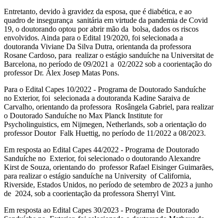
Entretanto, devido à gravidez da esposa, que é diabética, e ao
quadro de insegurança sanitária em virtude da pandemia de Covid
19, o doutorando optou por abrir mão da bolsa, dados os riscos
envolvidos. Ainda para o Edital 19/2020, foi selecionada a
doutoranda Viviane Da Silva Dutra, orientanda da professora
Rosane Cardoso, para realizar o estágio sanduíche na Universitat de
Barcelona, no período de 09/2021 a 02/2022 sob a coorientação do
professor Dr. Àlex Josep Matas Pons.
Para o Edital Capes 10/2022 - Programa de Doutorado Sanduíche
no Exterior, foi selecionada a doutoranda Kadine Saraiva de
Carvalho, orientando da professora Rosângela Gabriel, para realizar
o Doutorado Sanduíche no Max Planck Institute for
Psycholinguistics, em Nijmegen, Netherlands, sob a orientação do
professor Doutor Falk Huettig, no período de 11/2022 a 08/2023.
Em resposta ao Edital Capes 44/2022 - Programa de Doutorado
Sanduíche no Exterior, foi selecionado o doutorando Alexandre
Kirst de Souza, orientando do professor Rafael Eisinger Guimarães,
para realizar o estágio sanduíche na University of California,
Riverside, Estados Unidos, no período de setembro de 2023 a junho
de 2024, sob a coorientação da professora Sherryl Vint.
Em resposta ao Edital Capes 30/2023 - Programa de Doutorado