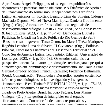
A professora Ângela Felippi possui as seguintes publicações
decorrentes de parcerias interinstitucionais: A Dinâmica de Apoio e
de Financiamento do Jornalismo Independente nos Territórios
Latino-Americanos. In: Rogério Leandro Lima da Silveira; Cidonea
Machado Deponti; Marcel Thezá Manríquez; Daniella Gac Jiménez
[Orgs.]. (Org.). Atores, territórios e dinâmicas regionais de
desenvolvimento: diálogos Brasil - Chile. 1ª ed., São Carlos: Pedro
& João Editores, 2023, v. 1, p. 445-470; Democracia Digital e
Participação Cidadã na Gestão Pública do Rio Grande do Sul ?
Brasil: o caso do governo Tarso Genro. In: Marcel Théza Mariquéz;
Rogério Leandro Lima da Silveira; H Civitareze. (Org.). Políticas
Públicas, Procesos y Dinámicas del Desarrollo Territorial en el
Cono Sur de América Latina. 1ed.Santigo: Editorial Universidad de
Los Lagos, 2023, v. 1, p. 569-582; Os estudos culturais e a
perspectiva orientada ao ator: aproximações teóricas para a pesquisa
e intervenção em comunicação e desenvolvimento. In: Claudia Pilar
García-Corredor; Mônica Franchi Carniello; Frederico Beltramelli.
(Org.). Comunicación, Tecnología y Desarollo: aportes epistémico-
teóricos y metodológicos en la investigación y las agendas de
latinoamerica. 1ª ed.,Taubaté: EDUNITAU, 2022, v. 1, p. 175-186;
O processo produtivo da marca territorial: o caso da marca da
cidade de Porto Alegre, Brasil. In: João Figuera; Luis Mañas-
Viniegra. (Org.). La gestión de intangibles en el espacio
iberoamericano - Construcción de marcas responsables y
sostenibles en la economía de la reputación. 1ed. Coimbra: Imprensa