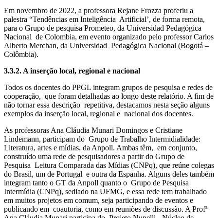
Em novembro de 2022, a professora Rejane Frozza proferiu a
palestra “Tendências em Inteligência Artificial’, de forma remota,
para o Grupo de pesquisa Prometeo, da Universidad Pedagógica
Nacional de Colombia, em evento organizado pelo professor Carlos
Alberto Merchan, da Universidad Pedagógica Nacional (Bogotá –
Colômbia).
3.3.2. A inserção local, regional e nacional
Todos os docentes do PPGL integram grupos de pesquisa e redes de
cooperação, que foram detalhadas ao longo deste relatório. A fim de
não tornar essa descrição repetitiva, destacamos nesta seção alguns
exemplos da inserção local, regional e nacional dos docentes.
As professoras Ana Cláudia Munari Domingos e Cristiane
Lindemann, participam do Grupo de Trabalho Intermidialidade:
Literatura, artes e mídias, da Anpoll. Ambas têm, em conjunto,
construído uma rede de pesquisadores a partir do Grupo de
Pesquisa Leitura Comparada das Mídias (CNPq), que reúne colegas
do Brasil, um de Portugal e outra da Espanha. Alguns deles também
integram tanto o GT da Anpoll quanto o Grupo de Pesquisa
Intermídia (CNPq), sediado na UFMG, e essa rede tem trabalhado
em muitos projetos em comum, seja participando de eventos e
publicando em coautoria, como em reuniões de discussão. A Profª
Ana Cláudia Munari participa do Projeto Nupelli - Núcleo de