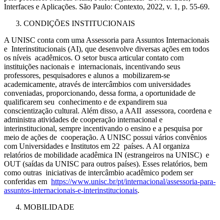
Interfaces e Aplicações. São Paulo: Contexto, 2022, v. 1, p. 55-69.
CONDIÇÕES INSTITUCIONAIS
A UNISC conta com uma Assessoria para Assuntos Internacionais
e Interinstitucionais (AI), que desenvolve diversas ações em todos
os níveis acadêmicos. O setor busca articular contato com
instituições nacionais e internacionais, incentivando seus
professores, pesquisadores e alunos a mobilizarem-se
academicamente, através de intercâmbios com universidades
conveniadas, proporcionando, dessa forma, a oportunidade de
qualificarem seu conhecimento e de expandirem sua
conscientização cultural. Além disso, a AAII assessora, coordena e
administra atividades de cooperação internacional e
interinstitucional, sempre incentivando o ensino e a pesquisa por
meio de ações de cooperação. A UNISC possui vários convênios
com Universidades e Institutos em 22 países. A AI organiza
relatórios de mobilidade acadêmica IN (estrangeiros na UNISC) e
OUT (saídas da UNISC para outros países). Esses relatórios, bem
como outras iniciativas de intercâmbio acadêmico podem ser
conferidas em
https://www.unisc.br/pt/internacional/assessoria-para-
assuntos-internacionais-e-interinstitucionais
.
MOBILIDADE