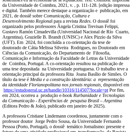
da Universidade de Coimbra, 2021, v. , p. 111-128. [edição impressa
e digital. Também merece destaque a organização e publicação, em
2021, de dossiê sobre
Comunicação, Cultura e
Desenvolvimento
Regiona
l para a revista
Redes
. O dossiê foi
organizado pelos professores Ângela Cristina Trevisan Felippi,
Gustavo Ramón Cimadevilla (Universidad Nacional de Río Cuarto,
Argentina), Grazielle B. Brandt (UNISC) e Alex Pizzio da Silva
(UFT). Em 2024, foi concluída a co-orientação da tese de
doutorado de Cátia Melissa Silveira Rodrigues, no Doutorado em
Ciências da Comunicação, do Departamento de Filosofia,
Comunicação e Informação da Faculdade de Letras da Universidade
de Coimbra, Portugal. A co-orientação resultou na publicação de
uma tese depositada na Universidade portuguesa. O trabalho teve a
orientação principal da professora Rita Joana Basílio de Simões. O
título da tese é
Media e a construção identitária: a
representação
da identidade Florianopolitana nos jornais regionais,
disponível em
https://estudogeral.uc.pt/handle/10316/114507?locale=pt
Por fim,
em 2024, ocorreu a produção e-book
Rurbanidade e Tecnologias
da Comunicação - Experiências de
pesquisa Brasil – Argentina
(Editora Pedro & João), publicado em janeiro de 2025).
A professora Cristiane Lindemann coordenou, juntamente com o
professor doutor Jorge Pedro Sousa, da Universidade Fernando
Pessoa (Porto, Portugal), o dossiê temático Jornalismo: presente e
futuro de uma atividade profissional em transformação, da Revista