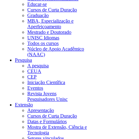
Educar-se
Cursos de Curta Duração
Graduação
MBA, Especialização e
Aperfeiçoamento
Mestrado e Doutorado
UNISC Idiomas
Todos os cursos
Núcleo de Apoio Acadêmico
(NAAC)
Pesquisa
A pesquisa
CEUA
CEP
Iniciação Científica
Eventos
Revista Jovens
Pesquisadores Unisc
Extensão
Apresentação
Cursos de Curta Duração
Datas e Formulários
Mostra de Extensão, Ciência e
Tecnologia
Setores vinculados