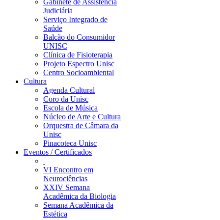
Gabinete de Assistência
Judiciária
Serviço Integrado de
Saúde
Balcão do Consumidor
UNISC
Clínica de Fisioterapia
Projeto Espectro Unisc
Centro Socioambiental
Cultura
Agenda Cultural
Coro da Unisc
Escola de Música
Núcleo de Arte e Cultura
Orquestra de Câmara da
Unisc
Pinacoteca Unisc
Eventos / Certificados
VI Encontro em
Neurociências
XXIV Semana
Acadêmica da Biologia
Semana Acadêmica da
Estética