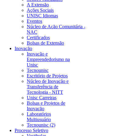
A Extensão
Ações Sociais
UNISC Idiomas
Eventos
Núcleo de Ação Comunitária -
NAC
Certificados
Bolsas de Extensão
Inovação
Inovação e
Empreendedorismo na
Unisc
Tecnounisc
Escritório de Projetos
Núcleo de Inovação e
Transferência de
Tecnologia - NITT
Unisc Carreiras
Bolsas e Projetos de
Inovação
Laboratórios
Multiusuário
Tecnounisc (2)
Processo Seletivo
Vestibular