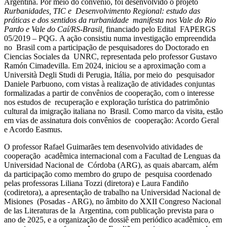
Argentina. Por meio do convênio, foi desenvolvido o projeto
Rurbanidades, TIC e Desenvolvimento Regional: estudo das
práticas e dos sentidos da rurbanidade manifesta nos Vale do Rio
Pardo e Vale do Caí/RS-Brasil,
financiado pelo Edital FAPERGS
05/2019 – PQG
.
A ação consistiu numa investigação empreendida
no Brasil com a participação de pesquisadores do Doctorado en
Ciencias Sociales da UNRC, representada pelo professor Gustavo
Ramón Cimadevilla. Em 2024, iniciou se a aproximação com a
Università Degli Studi di Perugia, Itália, por meio do pesquisador
Daniele Parbuono, com vistas à realização de atividades conjuntas
formalizadas a partir de convênios de cooperação, com o interesse
nos estudos de recuperação e exploração turística do patrimônio
cultural da imigração italiana no Brasil. Como marco da visita, estão
em vias de assinatura dois convênios de cooperação: Acordo Geral
e Acordo Easmus.
O professor Rafael Guimarães tem desenvolvido atividades de
cooperação acadêmica internacional com a Facultad de Lenguas da
Universidad Nacional de Córdoba (ARG), as quais abarcam, além
da participação como membro do grupo de pesquisa coordenado
pelas professoras Liliana Tozzi (diretora) e Laura Fandiño
(codiretora), a apresentação de trabalho na Universidad Nacional de
Misiones (Posadas - ARG), no âmbito do XXII Congreso Nacional
de las Literaturas de la Argentina, com publicação prevista para o
ano de 2025, e a organização de dossiê em periódico acadêmico, em