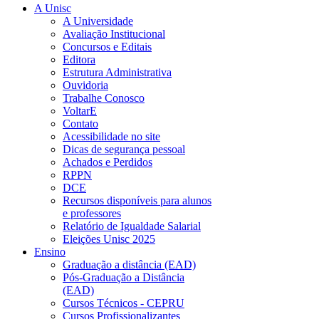
A Unisc
A Universidade
Avaliação Institucional
Concursos e Editais
Editora
Estrutura Administrativa
Ouvidoria
Trabalhe Conosco
VoltarE
Contato
Acessibilidade no site
Dicas de segurança pessoal
Achados e Perdidos
RPPN
DCE
Recursos disponíveis para alunos
e professores
Relatório de Igualdade Salarial
Eleições Unisc 2025
Ensino
Graduação a distância (EAD)
Pós-Graduação a Distância
(EAD)
Cursos Técnicos - CEPRU
Cursos Profissionalizantes