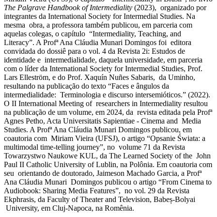
The Palgrave Handbook of Intermediality
(2023), organizado por
integrantes da International Society for Intermedial Studies. Na
mesma obra, a professora também publicou, em parceria com
aquelas colegas, o capítulo “Intermediality, Teaching, and
Literacy”. A Profª Ana Cláudia Munari Domingos foi editora
convidada do dossiê para o vol. 4 da Revista 2i: Estudos de
identidade e intermedialidade, daquela universidade, em parceria
com o líder da International Society for Intermedial Studies, Prof.
Lars Elleström, e do Prof. Xaquín Nuñes Sabaris, da Uminho,
resultando na publicação do texto “Faces e ângulos da
intermedialidade: Terminologia e discurso intersemióticos.” (2022).
O II International Meeting of researchers in Intermediality resultou
na publicação de um volume, em 2024, da revista editada pela Profª
Agnes Petho, Acta Universitatis Sapientiae - Cinema and Media
Studies. A Profª Ana Cláudia Munari Domingos publicou, em
coautoria com Miriam Vieira (UFSJ), o artigo “Opsanie Świata: a
multimodal time-telling journey”, no volume 71 da Revista
Towarzystwo Naukowe KUL, da The Learned Society of the John
Paul II Catholic University of Lublin, na Polônia. Em coautoria com
seu orientando de doutorado, Jaimeson Machado Garcia, a Profª
Ana Cláudia Munari Domingos publicou o artigo “From Cinema to
Audiobook: Sharing Media Features”, no vol. 29 da Revista
Ekphrasis, da Faculty of Theater and Television, Babeș-Bolyai
University, em Cluj-Napoca, na Romênia.