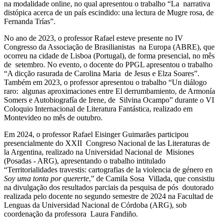
na modalidade online, no qual apresentou o trabalho “La narrativa
distópica acerca de un país escindido: una lectura de Mugre rosa, de
Fernanda Trías”.
No ano de 2023, o professor Rafael esteve presente no IV
Congresso da Associação de Brasilianistas na Europa (ABRE), que
ocorreu na cidade de Lisboa (Portugal), de forma presencial, no mês
de setembro. No evento, o docente do PPGL apresentou o trabalho
“A dicção rasurada de Carolina Maria de Jesus e Elza Soares”.
Também em 2023, o professor apresentou o trabalho “Un diálogo
raro: algunas aproximaciones entre El derrumbamiento, de Armonía
Somers e Autobiografía de Irene, de Silvina Ocampo” durante o VI
Coloquio Internacional de Literatura Fantástica, realizado em
Montevideo no mês de outubro.
Em 2024, o professor Rafael Eisinger Guimarães participou
presencialmente do XXII Congreso Nacional de las Literaturas de
la Argentina, realizado na Universidad Nacional de Misiones
(Posadas - ARG), apresentando o trabalho intitulado
“Territorialidades travestis: cartografias de la violencia de género en
Soy uma tonta por quererte
,” de Camila Sosa Villada, que consistiu
na divulgação dos resultados parciais da pesquisa de pós doutorado
realizada pelo docente no segundo semestre de 2024 na Facultad de
Lenguas da Universidad Nacional de Córdoba (ARG), sob
coordenação da professora Laura Fandiño.