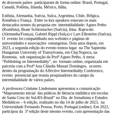
de dezesseis países participaram de forma online: Brasil, Portugal,
Canadá, Polônia, Irlanda, México, Itália,
Estônia, Alemanha, Suécia, Suíca, Argentina, Chile, Bélgica,
Romênia e França. Entre os key-speakers estavam os mais
destacados nomes da pesquisa em intermidialidade: Agnes Petho
(Romênia), Beate Schirrmacher (Suécia), Irina Rajewski
(Alemanha/França), Gabriel Rippl (Suíça) e Lars Elleström (Suécia).
O evento foi compartilhado nos websites e páginas de
universidades e associações estrangeiras. Dois anos depois, em
2023, a segunda edição do evento tomou lugar na The Sapientia
Hungarian University of Transylvania, em Cluj-Napoca, na
Romenia, sob organização da Profª Agnes Petho. A mesa
“Publishing on Intermediality”, no formato online, organizada em
parceria com a Profª Ana Cláudia Munari Domingos, ocorreu
dentro da programação do Affective Intermediality Conference,
evento presencial que reuniu pesquisadores do campo da
intermidialidade de vários países.
A professora Cristiane Lindemann apresentou a comunicação
“Mapeamento inicial das práticas de literacia midiática em escolas
de Santa Cruz do Sul-RS-Brasil” no Dia de Jornalismo e Estudos
Mediáticos – 6 edição, realizado no dia 14 de julho de 2023, na
Universidade Fernando Pessoa, Porto, Portugal (online). Em 2022,
participou da 5ª edição deste mesmo evento, com apresentação das