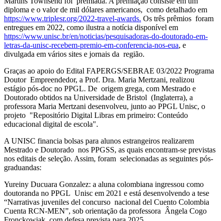
Martins Townsend foi premiada. A premiação consiste em um
diploma e o valor de mil dólares americanos, como detalhado em
https://www.triplesr.org/2022-travel-awards.
Os três prêmios foram
entregues em 2022, como ilustra a notícia disponível em
https://www.unisc.br/en/noticias/pesquisadoras-do-doutorado-em-
letras-da-unisc-recebem-premio-em-conferencia-nos-eua
, e
divulgada em vários sites e jornais da região.
Graças ao apoio do Edital FAPERGS/SEBRAE 03/2022 Programa
Doutor Empreendedor, a Prof. Dra. Maria Mertzani, realizou
estágio pós-doc no PPGL. De origem grega, com Mestrado e
Doutorado obtidos na Universidade de Bristol (Inglaterra), a
professora Maria Mertzani desenvolveu, junto ao PPGL Unisc, o
projeto "Repositório Digital Libras em primeiro: Conteúdo
educacional digital de escola".
A UNISC financia bolsas para alunos estrangeiros realizarem
Mestrado e Doutorado nos PPGSS, as quais encontram-se previstas
nos editais de seleção. Assim, foram selecionadas as seguintes pós-
graduandas:
Yureiny Ducuara Gonzalez: a aluna colombiana ingressou como
doutoranda no PPGL Unisc em 2021 e está desenvolvendo a tese
“Narrativas juveniles del concurso nacional del Cuento Colombia
Cuenta RCN-MEN”, sob orientação da professora Ângela Cogo
Fronckowiak, com defesa prevista para 2025.