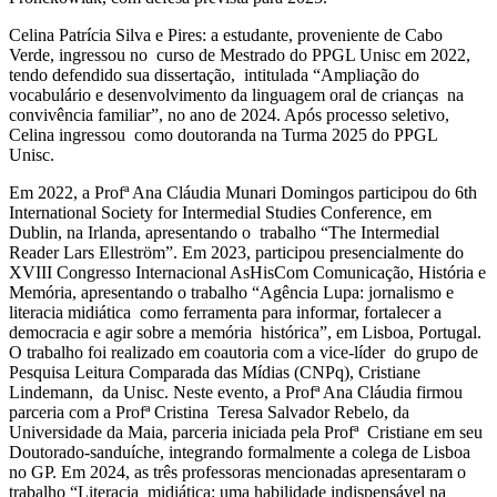
Celina Patrícia Silva e Pires: a estudante, proveniente de Cabo
Verde, ingressou no curso de Mestrado do PPGL Unisc em 2022,
tendo defendido sua dissertação, intitulada “Ampliação do
vocabulário e desenvolvimento da linguagem oral de crianças na
convivência familiar”, no ano de 2024. Após processo seletivo,
Celina ingressou como doutoranda na Turma 2025 do PPGL
Unisc.
Em 2022, a Profª Ana Cláudia Munari Domingos participou do 6th
International Society for Intermedial Studies Conference, em
Dublin, na Irlanda, apresentando o trabalho “The Intermedial
Reader Lars Elleström”. Em 2023, participou presencialmente do
XVIII Congresso Internacional AsHisCom Comunicação, História e
Memória, apresentando o trabalho “Agência Lupa: jornalismo e
literacia midiática como ferramenta para informar, fortalecer a
democracia e agir sobre a memória histórica”, em Lisboa, Portugal.
O trabalho foi realizado em coautoria com a vice-líder do grupo de
Pesquisa Leitura Comparada das Mídias (CNPq), Cristiane
Lindemann, da Unisc. Neste evento, a Profª Ana Cláudia firmou
parceria com a Profª Cristina Teresa Salvador Rebelo, da
Universidade da Maia, parceria iniciada pela Profª Cristiane em seu
Doutorado-sanduíche, integrando formalmente a colega de Lisboa
no GP. Em 2024, as três professoras mencionadas apresentaram o
trabalho “Literacia midiática: uma habilidade indispensável na