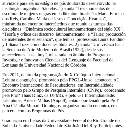
atividade paralela ao estágio de pós doutorado desenvolvido na
instituição argentina. São elas: 1) a aula “Tres momentos de la
escritura de mujeres negras en la literatura brasileña: Maria Firmina
dos Reis, Carolina Maria de Jesus e Conceição Evaristo”,
ministrada no encontro intercátedras que reuniu as turmas das
disciplinas “Dinámica sociocultural latinoamericana del siglo XX”,
“Teoría y crítica del discurso latinoamericano” e “Taller: producción
de materiales de enseñanza”, que tem as professoras Laura Fandiño
y Liliana Tozzi como docentes titulares; 2) a aula “Un vistazo hacia
la Semana de Arte Moderno de Brasil (1922), desde sus
antecedentes hasta hoy”, minstrada no âmbito do Programa
Investigar e Innovar en Ciencias del Lenguaje da Facultad de
Lenguas da Universidad Nacional de Córdoba
Em 2021, dentro da programação do X Colóquio Internacional
Leitura e cognição, promovido pelo PPGL-Unisc, aconteceu o I
Encontro Internacional de Pesquisadores em Intermidialidade,
promovido pelo Grupo de Pesquisa Intermídia (CNPq), coordenado
pela Profª Thaïs Diniz, da UFMG, e pelo GT Intermidialidade:
Literaturas, Artes e Mídias (Anpoll), então coordenado pela Profª
Ana Cláudia Munari Domingos, organizadora do encontro, em
parceria com os Programas de Pós
Graduação em Letras da Universidade Federal do Rio Grande do
Sul e da Universidade Federal de São João Del Rey. Participantes