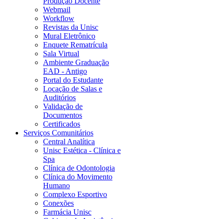
Produção Docente
Webmail
Workflow
Revistas da Unisc
Mural Eletrônico
Enquete Rematrícula
Sala Virtual
Ambiente Graduação
EAD - Antigo
Portal do Estudante
Locação de Salas e
Auditórios
Validação de
Documentos
Certificados
Serviços Comunitários
Central Analítica
Unisc Estética - Clínica e
Spa
Clínica de Odontologia
Clínica do Movimento
Humano
Complexo Esportivo
Conexões
Farmácia Unisc