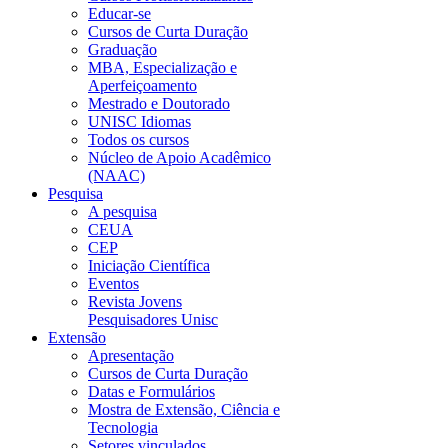
Educar-se
Cursos de Curta Duração
Graduação
MBA, Especialização e
Aperfeiçoamento
Mestrado e Doutorado
UNISC Idiomas
Todos os cursos
Núcleo de Apoio Acadêmico
(NAAC)
Pesquisa
A pesquisa
CEUA
CEP
Iniciação Científica
Eventos
Revista Jovens
Pesquisadores Unisc
Extensão
Apresentação
Cursos de Curta Duração
Datas e Formulários
Mostra de Extensão, Ciência e
Tecnologia
Setores vinculados