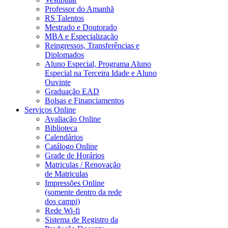
Professor do Amanhã
RS Talentos
Mestrado e Doutorado
MBA e Especialização
Reingressos, Transferências e
Diplomados
Aluno Especial, Programa Aluno
Especial na Terceira Idade e Aluno
Ouvinte
Graduação EAD
Bolsas e Financiamentos
Serviços Online
Avaliação Online
Biblioteca
Calendários
Catálogo Online
Grade de Horários
Matriculas / Renovação
de Matriculas
Impressões Online
(somente dentro da rede
dos campi)
Rede Wi-fi
Sistema de Registro da