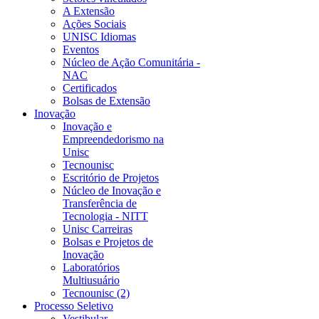
A Extensão
Ações Sociais
UNISC Idiomas
Eventos
Núcleo de Ação Comunitária -
NAC
Certificados
Bolsas de Extensão
Inovação
Inovação e
Empreendedorismo na
Unisc
Tecnounisc
Escritório de Projetos
Núcleo de Inovação e
Transferência de
Tecnologia - NITT
Unisc Carreiras
Bolsas e Projetos de
Inovação
Laboratórios
Multiusuário
Tecnounisc (2)
Processo Seletivo
Vestibular