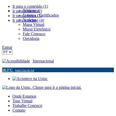
Ir para o conteúdo (1)
Biblioteca
Ir para o menu (2)
Eventos / Certificados
Ir para a busca (3)
Notícias
Ir para o rodapé (4)
Mapa Virtual
Mural Eletrônico
Fale Conosco
Ouvidoria
Entrar
Acessibilidade
Internacional
18.3°C
Santa Cruz do Sul
Onde Estamos
Tour Virtual
Trabalhe Conosco
Contato