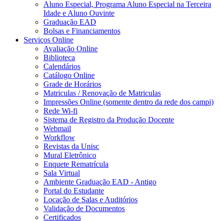
Aluno Especial, Programa Aluno Especial na Terceira
Idade e Aluno Ouvinte
Graduação EAD
Bolsas e Financiamentos
Serviços Online
Avaliação Online
Biblioteca
Calendários
Catálogo Online
Grade de Horários
Matriculas / Renovação de Matriculas
Impressões Online (somente dentro da rede dos campi)
Rede Wi-fi
Sistema de Registro da Produção Docente
Webmail
Workflow
Revistas da Unisc
Mural Eletrônico
Enquete Rematrícula
Sala Virtual
Ambiente Graduação EAD - Antigo
Portal do Estudante
Locação de Salas e Auditórios
Validação de Documentos
Certificados