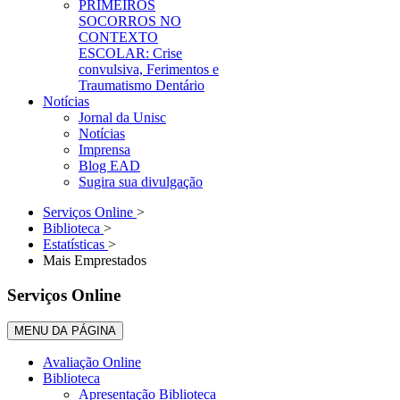
PRIMEIROS
SOCORROS NO
CONTEXTO
ESCOLAR: Crise
convulsiva, Ferimentos e
Traumatismo Dentário
Notícias
Jornal da Unisc
Notícias
Imprensa
Blog EAD
Sugira sua divulgação
Serviços Online
>
Biblioteca
>
Estatísticas
>
Mais Emprestados
Serviços Online
MENU DA PÁGINA
Avaliação Online
Biblioteca
Apresentação Biblioteca