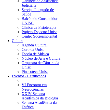
Gabinete de Assistência
Judiciária
Serviço Integrado de
Saúde
Balcão do Consumidor
UNISC
Clínica de Fisioterapia
Projeto Espectro Unisc
Centro Socioambiental
Cultura
Agenda Cultural
Coro da Unisc
Escola de Música
Núcleo de Arte e Cultura
Orquestra de Câmara da
Unisc
Pinacoteca Unisc
Eventos / Certificados
VI Encontro em
Neurociências
XXIV Semana
Acadêmica da Biologia
Semana Acadêmica da
Estética