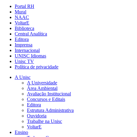
Portal RH
Mural
NAAC
VoltarE
Biblioteca
Central Analítica
Editora
Imprensa
Internacional
UNISC Idiomas
Unisc TV
Política de privacidade
A Unisc
A Universidade
Área Ambiental
Avaliação Institucional
Concursos e Editais
Editora
Estrutura Administrativa
Ouvidoria
Trabalhe na Unisc
VoltarE
Ensino