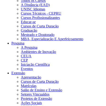
Todos os Cursos
A Distância (EAD)
UNISC Idiomas
Cursos Técnicos - CEPRU
Cursos Profissionalizantes
Educar-se
Cursos de Curta Duração
Graduação
Mestrado e Doutorado
MBA, Especialização E Aperfeiçoamento
Pesquisa
A Pesquisa
Ambientes de Inovação
CEUA
CEP
Iniciação Científica
Eventos
Extensão
Apresentação
Cursos de Curta Duração
Matrículas
Salão de Ensino e Extensão
Setores Vincualdos
Projetos de Extensão
Ações Sociais