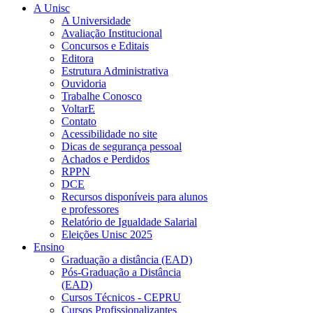
A Unisc
A Universidade
Avaliação Institucional
Concursos e Editais
Editora
Estrutura Administrativa
Ouvidoria
Trabalhe Conosco
VoltarE
Contato
Acessibilidade no site
Dicas de segurança pessoal
Achados e Perdidos
RPPN
DCE
Recursos disponíveis para alunos
e professores
Relatório de Igualdade Salarial
Eleições Unisc 2025
Ensino
Graduação a distância (EAD)
Pós-Graduação a Distância
(EAD)
Cursos Técnicos - CEPRU
Cursos Profissionalizantes