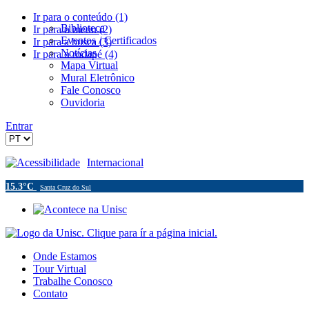
Ir para o conteúdo (1)
Biblioteca
Ir para o menu (2)
Eventos / Certificados
Ir para a busca (3)
Notícias
Ir para o rodapé (4)
Mapa Virtual
Mural Eletrônico
Fale Conosco
Ouvidoria
Entrar
Acessibilidade
Internacional
15.3°C
Santa Cruz do Sul
Onde Estamos
Tour Virtual
Trabalhe Conosco
Contato