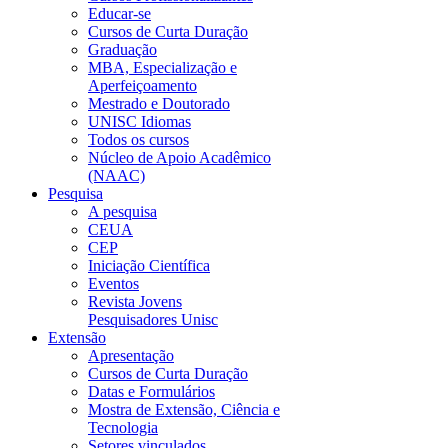
Educar-se
Cursos de Curta Duração
Graduação
MBA, Especialização e
Aperfeiçoamento
Mestrado e Doutorado
UNISC Idiomas
Todos os cursos
Núcleo de Apoio Acadêmico
(NAAC)
Pesquisa
A pesquisa
CEUA
CEP
Iniciação Científica
Eventos
Revista Jovens
Pesquisadores Unisc
Extensão
Apresentação
Cursos de Curta Duração
Datas e Formulários
Mostra de Extensão, Ciência e
Tecnologia
Setores vinculados