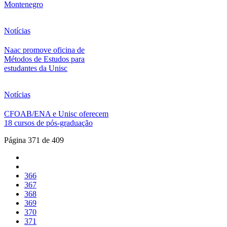
Montenegro
Notícias
Naac promove oficina de
Métodos de Estudos para
estudantes da Unisc
Notícias
CFOAB/ENA e Unisc oferecem
18 cursos de pós-graduação
Página 371 de 409
366
367
368
369
370
371