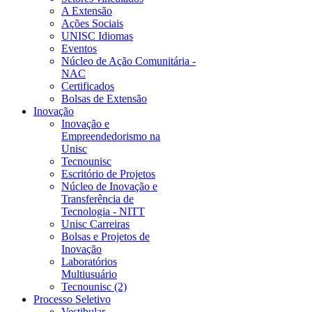
A Extensão
Ações Sociais
UNISC Idiomas
Eventos
Núcleo de Ação Comunitária -
NAC
Certificados
Bolsas de Extensão
Inovação
Inovação e
Empreendedorismo na
Unisc
Tecnounisc
Escritório de Projetos
Núcleo de Inovação e
Transferência de
Tecnologia - NITT
Unisc Carreiras
Bolsas e Projetos de
Inovação
Laboratórios
Multiusuário
Tecnounisc (2)
Processo Seletivo
Vestibular