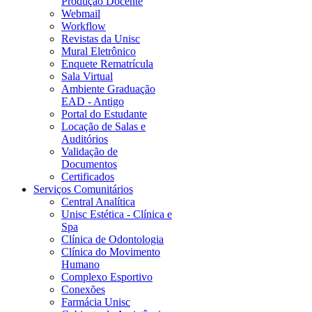
Produção Docente
Webmail
Workflow
Revistas da Unisc
Mural Eletrônico
Enquete Rematrícula
Sala Virtual
Ambiente Graduação
EAD - Antigo
Portal do Estudante
Locação de Salas e
Auditórios
Validação de
Documentos
Certificados
Serviços Comunitários
Central Analítica
Unisc Estética - Clínica e
Spa
Clínica de Odontologia
Clínica do Movimento
Humano
Complexo Esportivo
Conexões
Farmácia Unisc