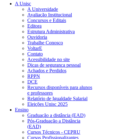
A Unisc
A Universidade
Avaliação Institucional
Concursos e Editais
Editora
Estrutura Administrativa
Ouvidoria
Trabalhe Conosco
VoltarE
Contato
Acessibilidade no site
Dicas de segurança pessoal
Achados e Perdidos
RPPN
DCE
Recursos disponíveis para alunos
e professores
Relatório de Igualdade Salarial
Eleições Unisc 2025
Ensino
Graduação a distância (EAD)
Pós-Graduação a Distância
(EAD)
Cursos Técnicos - CEPRU
Cursos Profissionalizantes