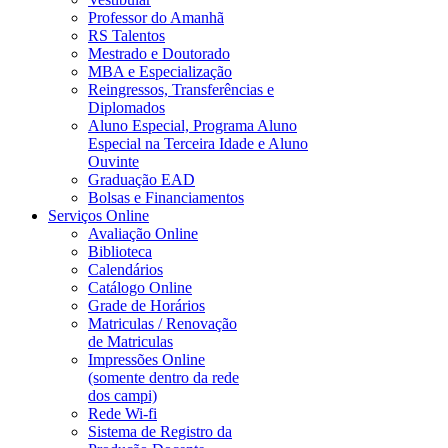
Professor do Amanhã
RS Talentos
Mestrado e Doutorado
MBA e Especialização
Reingressos, Transferências e
Diplomados
Aluno Especial, Programa Aluno
Especial na Terceira Idade e Aluno
Ouvinte
Graduação EAD
Bolsas e Financiamentos
Serviços Online
Avaliação Online
Biblioteca
Calendários
Catálogo Online
Grade de Horários
Matriculas / Renovação
de Matriculas
Impressões Online
(somente dentro da rede
dos campi)
Rede Wi-fi
Sistema de Registro da