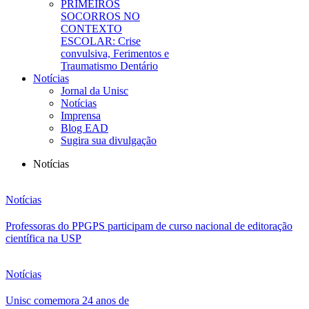
PRIMEIROS
SOCORROS NO
CONTEXTO
ESCOLAR: Crise
convulsiva, Ferimentos e
Traumatismo Dentário
Notícias
Jornal da Unisc
Notícias
Imprensa
Blog EAD
Sugira sua divulgação
Notícias
Notícias
Professoras do PPGPS participam de curso nacional de editoração
científica na USP
Notícias
Unisc comemora 24 anos de