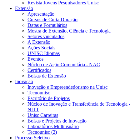
Revista Jovens Pesquisadores Unisc
Extensão
Apresentação
Cursos de Curta Duração
Datas e Formulários
Mostra de Extensão, Ciência e Tecnologia
Setores vinculados
A Extensão
Ações Sociais
UNISC Idiomas
Eventos
Núcleo de Ação Comunitária - NAC
Certificados
Bolsas de Extensão
Inovação
Inovação e Empreendedorismo na Unisc
Tecnounisc
Escritório de Projetos
Núcleo de Inovação e Transferência de Tecnologia -
NITT
Unisc Carreiras
Bolsas e Projetos de Inovação
Laboratórios Multiusuário
Tecnounisc (2)
Processo Seletivo