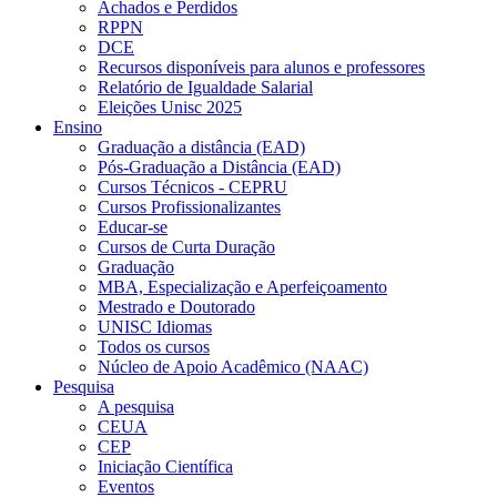
Achados e Perdidos
RPPN
DCE
Recursos disponíveis para alunos e professores
Relatório de Igualdade Salarial
Eleições Unisc 2025
Ensino
Graduação a distância (EAD)
Pós-Graduação a Distância (EAD)
Cursos Técnicos - CEPRU
Cursos Profissionalizantes
Educar-se
Cursos de Curta Duração
Graduação
MBA, Especialização e Aperfeiçoamento
Mestrado e Doutorado
UNISC Idiomas
Todos os cursos
Núcleo de Apoio Acadêmico (NAAC)
Pesquisa
A pesquisa
CEUA
CEP
Iniciação Científica
Eventos