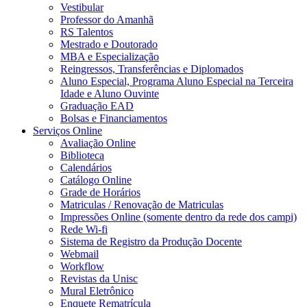
Vestibular
Professor do Amanhã
RS Talentos
Mestrado e Doutorado
MBA e Especialização
Reingressos, Transferências e Diplomados
Aluno Especial, Programa Aluno Especial na Terceira
Idade e Aluno Ouvinte
Graduação EAD
Bolsas e Financiamentos
Serviços Online
Avaliação Online
Biblioteca
Calendários
Catálogo Online
Grade de Horários
Matriculas / Renovação de Matriculas
Impressões Online (somente dentro da rede dos campi)
Rede Wi-fi
Sistema de Registro da Produção Docente
Webmail
Workflow
Revistas da Unisc
Mural Eletrônico
Enquete Rematrícula