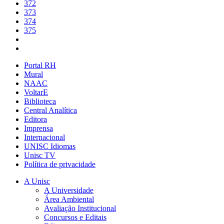
372
373
374
375
Portal RH
Mural
NAAC
VoltarE
Biblioteca
Central Analítica
Editora
Imprensa
Internacional
UNISC Idiomas
Unisc TV
Política de privacidade
A Unisc
A Universidade
Área Ambiental
Avaliação Institucional
Concursos e Editais