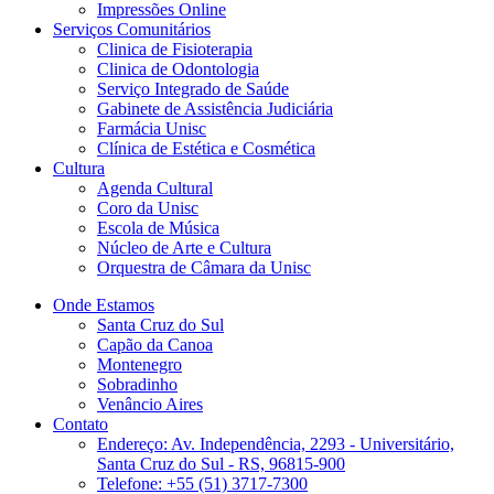
Impressões Online
Serviços Comunitários
Clinica de Fisioterapia
Clinica de Odontologia
Serviço Integrado de Saúde
Gabinete de Assistência Judiciária
Farmácia Unisc
Clínica de Estética e Cosmética
Cultura
Agenda Cultural
Coro da Unisc
Escola de Música
Núcleo de Arte e Cultura
Orquestra de Câmara da Unisc
Onde Estamos
Santa Cruz do Sul
Capão da Canoa
Montenegro
Sobradinho
Venâncio Aires
Contato
Endereço: Av. Independência, 2293 - Universitário,
Santa Cruz do Sul - RS, 96815-900
Telefone: +55 (51) 3717-7300