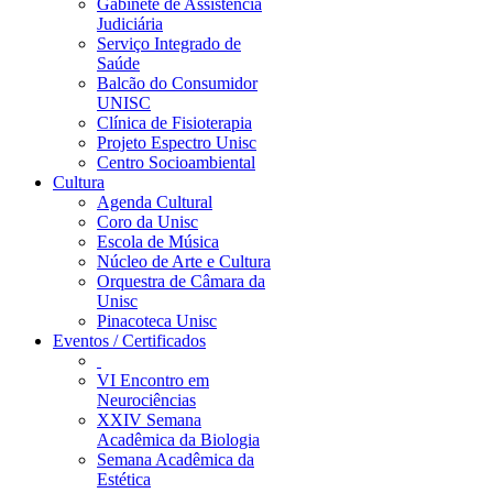
Gabinete de Assistência
Judiciária
Serviço Integrado de
Saúde
Balcão do Consumidor
UNISC
Clínica de Fisioterapia
Projeto Espectro Unisc
Centro Socioambiental
Cultura
Agenda Cultural
Coro da Unisc
Escola de Música
Núcleo de Arte e Cultura
Orquestra de Câmara da
Unisc
Pinacoteca Unisc
Eventos / Certificados
VI Encontro em
Neurociências
XXIV Semana
Acadêmica da Biologia
Semana Acadêmica da
Estética