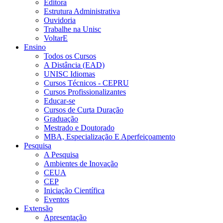
Editora
Estrutura Administrativa
Ouvidoria
Trabalhe na Unisc
VoltarE
Ensino
Todos os Cursos
A Distância (EAD)
UNISC Idiomas
Cursos Técnicos - CEPRU
Cursos Profissionalizantes
Educar-se
Cursos de Curta Duração
Graduação
Mestrado e Doutorado
MBA, Especialização E Aperfeiçoamento
Pesquisa
A Pesquisa
Ambientes de Inovação
CEUA
CEP
Iniciação Científica
Eventos
Extensão
Apresentação