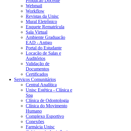
Produção Docente
Webmail
Workflow
Revistas da Unisc
Mural Eletrônico
Enquete Rematrícula
Sala Virtual
Ambiente Graduação
EAD - Antigo
Portal do Estudante
Locação de Salas e
Auditórios
Validação de
Documentos
Certificados
Serviços Comunitários
Central Analítica
Unisc Estética - Clínica e
Spa
Clínica de Odontologia
Clínica do Movimento
Humano
Complexo Esportivo
Conexões
Farmácia Unisc