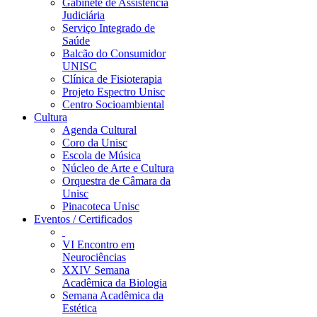
Gabinete de Assistência
Judiciária
Serviço Integrado de
Saúde
Balcão do Consumidor
UNISC
Clínica de Fisioterapia
Projeto Espectro Unisc
Centro Socioambiental
Cultura
Agenda Cultural
Coro da Unisc
Escola de Música
Núcleo de Arte e Cultura
Orquestra de Câmara da
Unisc
Pinacoteca Unisc
Eventos / Certificados
VI Encontro em
Neurociências
XXIV Semana
Acadêmica da Biologia
Semana Acadêmica da
Estética