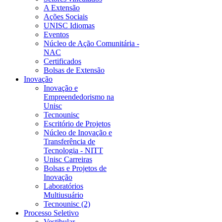
A Extensão
Ações Sociais
UNISC Idiomas
Eventos
Núcleo de Ação Comunitária -
NAC
Certificados
Bolsas de Extensão
Inovação
Inovação e
Empreendedorismo na
Unisc
Tecnounisc
Escritório de Projetos
Núcleo de Inovação e
Transferência de
Tecnologia - NITT
Unisc Carreiras
Bolsas e Projetos de
Inovação
Laboratórios
Multiusuário
Tecnounisc (2)
Processo Seletivo
Vestibular