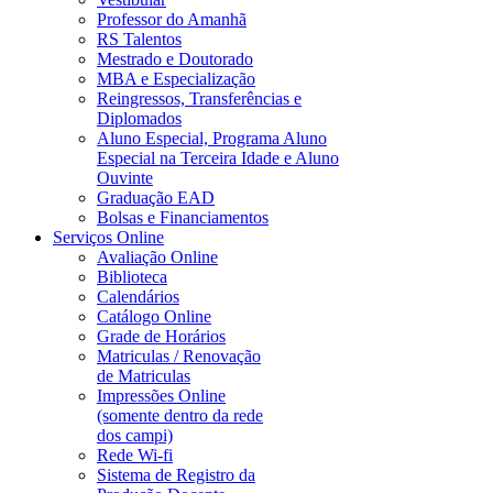
Professor do Amanhã
RS Talentos
Mestrado e Doutorado
MBA e Especialização
Reingressos, Transferências e
Diplomados
Aluno Especial, Programa Aluno
Especial na Terceira Idade e Aluno
Ouvinte
Graduação EAD
Bolsas e Financiamentos
Serviços Online
Avaliação Online
Biblioteca
Calendários
Catálogo Online
Grade de Horários
Matriculas / Renovação
de Matriculas
Impressões Online
(somente dentro da rede
dos campi)
Rede Wi-fi
Sistema de Registro da