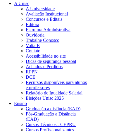
A Unisc
A Universidade
Avaliação Institucional
Concursos e Editais
Editora
Estrutura Administrativa
Ouvidoria
Trabalhe Conosco
VoltarE
Contato
Acessibilidade no site
Dicas de segurança pessoal
Achados e Perdidos
RPPN
DCE
Recursos disponíveis para alunos
e professores
Relatório de Igualdade Salarial
Eleições Unisc 2025
Ensino
Graduação a distância (EAD)
Pós-Graduação a Distância
(EAD)
Cursos Técnicos - CEPRU
Cursos Profissionalizantes