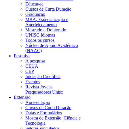
Educar-se
Cursos de Curta Duração
Graduação
MBA, Especialização e
Aperfeiçoamento
Mestrado e Doutorado
UNISC Idiomas
Todos os cursos
Núcleo de Apoio Acadêmico
(NAAC)
Pesquisa
A pesquisa
CEUA
CEP
Iniciação Científica
Eventos
Revista Jovens
Pesquisadores Unisc
Extensão
Apresentação
Cursos de Curta Duração
Datas e Formulários
Mostra de Extensão, Ciência e
Tecnologia
Setores vinculados