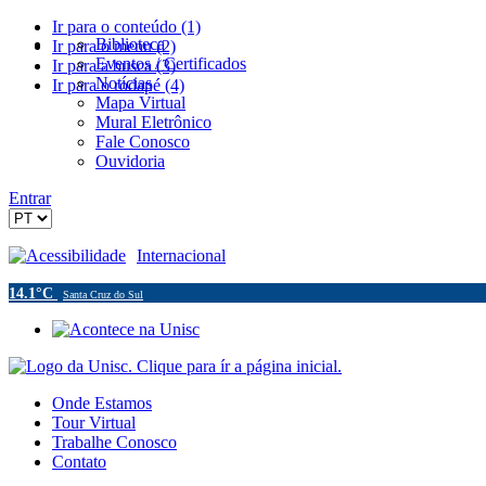
Ir para o conteúdo (1)
Biblioteca
Ir para o menu (2)
Eventos / Certificados
Ir para a busca (3)
Notícias
Ir para o rodapé (4)
Mapa Virtual
Mural Eletrônico
Fale Conosco
Ouvidoria
Entrar
Acessibilidade
Internacional
14.1°C
Santa Cruz do Sul
Onde Estamos
Tour Virtual
Trabalhe Conosco
Contato