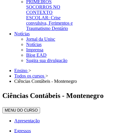
PRIMEIROS
SOCORROS NO
CONTEXTO
ESCOLAR: Crise
convulsiva, Ferimentos e
Traumatismo Dentário
Notícias
Jornal da Unisc
Notícias
Imprensa
Blog EAD
Sugira sua divulgação
Ensino
>
Todos os cursos
>
Ciências Contábeis - Montenegro
Ciências Contábeis - Montenegro
MENU DO CURSO
Apresentação
Egressos