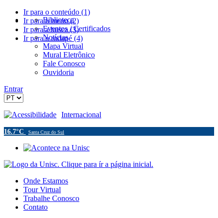
Ir para o conteúdo (1)
Biblioteca
Ir para o menu (2)
Eventos / Certificados
Ir para a busca (3)
Notícias
Ir para o rodapé (4)
Mapa Virtual
Mural Eletrônico
Fale Conosco
Ouvidoria
Entrar
Acessibilidade
Internacional
16.7°C
Santa Cruz do Sul
Onde Estamos
Tour Virtual
Trabalhe Conosco
Contato