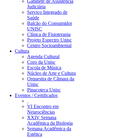
Gabinete de Assistência
Judiciária
Serviço Integrado de
Saúde
Balcão do Consumidor
UNISC
Clínica de Fisioterapia
Projeto Espectro Unisc
Centro Socioambiental
Cultura
Agenda Cultural
Coro da Unisc
Escola de Música
Núcleo de Arte e Cultura
Orquestra de Câmara da
Unisc
Pinacoteca Unisc
Eventos / Certificados
VI Encontro em
Neurociências
XXIV Semana
Acadêmica da Biologia
Semana Acadêmica da
Estética