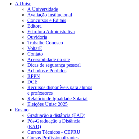
A Unisc
A Universidade
Avaliação Institucional
Concursos e Editais
Editora
Estrutura Administrativa
Ouvidoria
Trabalhe Conosco
VoltarE
Contato
Acessibilidade no site
Dicas de segurança pessoal
Achados e Perdidos
RPPN
DCE
Recursos disponíveis para alunos
e professores
Relatório de Igualdade Salarial
Eleições Unisc 2025
Ensino
Graduação a distância (EAD)
Pós-Graduação a Distância
(EAD)
Cursos Técnicos - CEPRU
Cursos Profissionalizantes