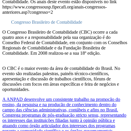
Contabilidade. Os anais deste evento estão disponíveis no link
https://www.congressousp.fipecafi.org/anais-congressos-
anteriores.asp?congresso=2
Congresso Brasileiro de Contabilidade
O Congresso Brasileiro de Contabilidade (CBC) ocorre a cada
quatro anos e a responsabilidade pela sua organização é do
Conselho Federal de Contabilidade, em conjunto com os Conselhos
Regionais de Contabilidade e da Fundação Brasileira de
Contabilidade. Em 2008 realizou-se a sua 18º edição.
O CBC é o maior evento da área de contabilidade do Brasil. No
evento são realizadas palestras, painéis técnico-científicos,
apresentação e discussão de trabalhos científicos, fóruns de
discussões com focos em áreas específicas e feira de negócios e
oportunidades.
A ANPAD desenvolve um consistente trabalho na promoção do
ensino, da pesquisa e na produção de conhecimento dentro do
campo das ciências administrativas, contábeis e afins no Brasil.
Congrega programas de pós-graduação stricto sensu, representando
os interesses das instituições filiadas junto à opinião pública e
atuando como órgão articulador dos interesses dos programas
perante a comunidade científica e os órgãos governamentais