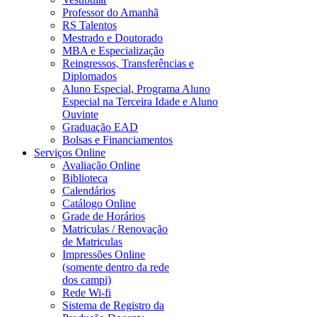
Professor do Amanhã
RS Talentos
Mestrado e Doutorado
MBA e Especialização
Reingressos, Transferências e
Diplomados
Aluno Especial, Programa Aluno
Especial na Terceira Idade e Aluno
Ouvinte
Graduação EAD
Bolsas e Financiamentos
Serviços Online
Avaliação Online
Biblioteca
Calendários
Catálogo Online
Grade de Horários
Matriculas / Renovação
de Matriculas
Impressões Online
(somente dentro da rede
dos campi)
Rede Wi-fi
Sistema de Registro da