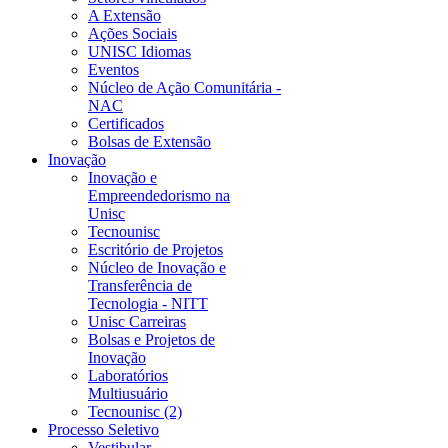
A Extensão
Ações Sociais
UNISC Idiomas
Eventos
Núcleo de Ação Comunitária -
NAC
Certificados
Bolsas de Extensão
Inovação
Inovação e
Empreendedorismo na
Unisc
Tecnounisc
Escritório de Projetos
Núcleo de Inovação e
Transferência de
Tecnologia - NITT
Unisc Carreiras
Bolsas e Projetos de
Inovação
Laboratórios
Multiusuário
Tecnounisc (2)
Processo Seletivo
Vestibular