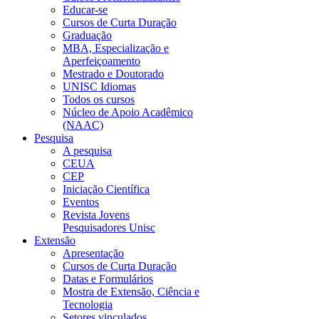
Educar-se
Cursos de Curta Duração
Graduação
MBA, Especialização e
Aperfeiçoamento
Mestrado e Doutorado
UNISC Idiomas
Todos os cursos
Núcleo de Apoio Acadêmico
(NAAC)
Pesquisa
A pesquisa
CEUA
CEP
Iniciação Científica
Eventos
Revista Jovens
Pesquisadores Unisc
Extensão
Apresentação
Cursos de Curta Duração
Datas e Formulários
Mostra de Extensão, Ciência e
Tecnologia
Setores vinculados