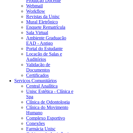
Produção Docente
Webmail
Workflow
Revistas da Unisc
Mural Eletrônico
Enquete Rematrícula
Sala Virtual
Ambiente Graduação
EAD - Antigo
Portal do Estudante
Locação de Salas e
Auditórios
Validação de
Documentos
Certificados
Serviços Comunitários
Central Analítica
Unisc Estética - Clínica e
Spa
Clínica de Odontologia
Clínica do Movimento
Humano
Complexo Esportivo
Conexões
Farmácia Unisc