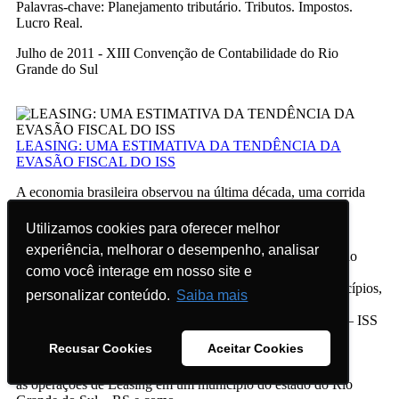
Palavras-chave: Planejamento tributário. Tributos. Impostos.
Lucro Real.
Julho de 2011 - XIII Convenção de Contabilidade do Rio
Grande do Sul
LEASING: UMA ESTIMATIVA DA TENDÊNCIA DA
EVASÃO FISCAL DO ISS
A economia brasileira observou na última década, uma corrida
quase desenfreada aos
financiamentos de bens móveis duráveis, principalmente no
Utilizamos cookies para oferecer melhor
Utilizamos cookies para oferecer melhor
segmento de veículos. Nessa
experiência, melhorar o desempenho, analisar
experiência, melhorar o desempenho, analisar
busca, o mercado proporcionou também, o fortalecimento do
como você interage em nosso site e
como você interage em nosso site e
Leasing Financeiro e do Leasing
Operacional, e suas vantagens. Também emergiu nos municípios,
personalizar conteúdo.
personalizar conteúdo.
Saiba mais
Saiba mais
a problemática fiscal do
possível crescimento da evasão do Imposto sobre Serviços – ISS
dessas operações. Portanto,
Recusar Cookies
Recusar Cookies
Aceitar Cookies
Aceitar Cookies
esta pesquisa tem por objetivo geral estimar a tendência da
evasão fiscal do ISS gerado sobre
as operações de Leasing em um município do estado do Rio