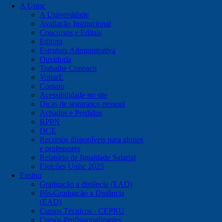
A Unisc
A Universidade
Avaliação Institucional
Concursos e Editais
Editora
Estrutura Administrativa
Ouvidoria
Trabalhe Conosco
VoltarE
Contato
Acessibilidade no site
Dicas de segurança pessoal
Achados e Perdidos
RPPN
DCE
Recursos disponíveis para alunos
e professores
Relatório de Igualdade Salarial
Eleições Unisc 2025
Ensino
Graduação a distância (EAD)
Pós-Graduação a Distância
(EAD)
Cursos Técnicos - CEPRU
Cursos Profissionalizantes