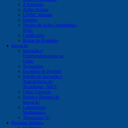
A Extensão
Ações Sociais
UNISC Idiomas
Eventos
Núcleo de Ação Comunitária -
NAC
Certificados
Bolsas de Extensão
Inovação
Inovação e
Empreendedorismo na
Unisc
Tecnounisc
Escritório de Projetos
Núcleo de Inovação e
Transferência de
Tecnologia - NITT
Unisc Carreiras
Bolsas e Projetos de
Inovação
Laboratórios
Multiusuário
Tecnounisc (2)
Processo Seletivo
Vestibular