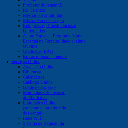
Professor do Amanhã
RS Talentos
Mestrado e Doutorado
MBA e Especialização
Reingressos, Transferências e
Diplomados
Aluno Especial, Programa Aluno
Especial na Terceira Idade e Aluno
Ouvinte
Graduação EAD
Bolsas e Financiamentos
Serviços Online
Avaliação Online
Biblioteca
Calendários
Catálogo Online
Grade de Horários
Matriculas / Renovação
de Matriculas
Impressões Online
(somente dentro da rede
dos campi)
Rede Wi-fi
Sistema de Registro da