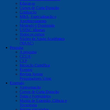
Educar-se
Cursos de Curta Duração
Graduação
MBA, Especialização e
Aperfeiçoamento
Mestrado e Doutorado
UNISC Idiomas
Todos os cursos
Núcleo de Apoio Acadêmico
(NAAC)
Pesquisa
A pesquisa
CEUA
CEP
Iniciação Científica
Eventos
Revista Jovens
Pesquisadores Unisc
Extensão
Apresentação
Cursos de Curta Duração
Datas e Formulários
Mostra de Extensão, Ciência e
Tecnologia
Setores vinculados