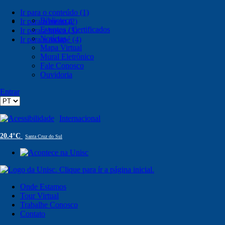
Ir para o conteúdo (1)
Biblioteca
Ir para o menu (2)
Eventos / Certificados
Ir para a busca (3)
Notícias
Ir para o rodapé (4)
Mapa Virtual
Mural Eletrônico
Fale Conosco
Ouvidoria
Entrar
Acessibilidade
Internacional
20.4°C
Santa Cruz do Sul
Onde Estamos
Tour Virtual
Trabalhe Conosco
Contato