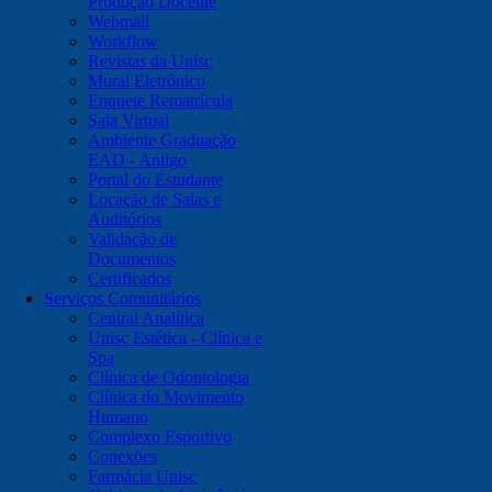
Produção Docente
Webmail
Workflow
Revistas da Unisc
Mural Eletrônico
Enquete Rematrícula
Sala Virtual
Ambiente Graduação
EAD - Antigo
Portal do Estudante
Locação de Salas e
Auditórios
Validação de
Documentos
Certificados
Serviços Comunitários
Central Analítica
Unisc Estética - Clínica e
Spa
Clínica de Odontologia
Clínica do Movimento
Humano
Complexo Esportivo
Conexões
Farmácia Unisc