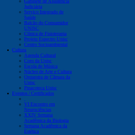
Gabinete de Assistência
Judiciária
Serviço Integrado de
Saúde
Balcão do Consumidor
UNISC
Clínica de Fisioterapia
Projeto Espectro Unisc
Centro Socioambiental
Cultura
Agenda Cultural
Coro da Unisc
Escola de Música
Núcleo de Arte e Cultura
Orquestra de Câmara da
Unisc
Pinacoteca Unisc
Eventos / Certificados
VI Encontro em
Neurociências
XXIV Semana
Acadêmica da Biologia
Semana Acadêmica da
Estética