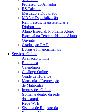
Professor do Amanhã
RS Talentos
Mestrado e Doutorado
MBA e Especialização
Reingressos, Transferências e
Diplomados
Aluno Especial, Programa Aluno
Especial na Terceira Idade e Aluno
Ouvinte
Graduação EAD
Bolsas e Financiamentos
Serviços Online
Avaliação Online
Biblioteca
Calendários
Catálogo Online
Grade de Horários
Matriculas / Renovação
de Matriculas
Impressões Online
(somente dentro da rede
dos campi)
Rede Wi-fi
Sistema de Registro da