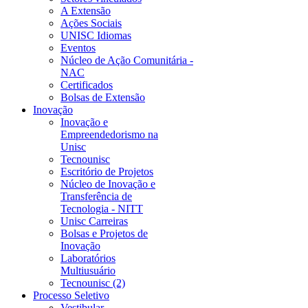
A Extensão
Ações Sociais
UNISC Idiomas
Eventos
Núcleo de Ação Comunitária -
NAC
Certificados
Bolsas de Extensão
Inovação
Inovação e
Empreendedorismo na
Unisc
Tecnounisc
Escritório de Projetos
Núcleo de Inovação e
Transferência de
Tecnologia - NITT
Unisc Carreiras
Bolsas e Projetos de
Inovação
Laboratórios
Multiusuário
Tecnounisc (2)
Processo Seletivo
Vestibular