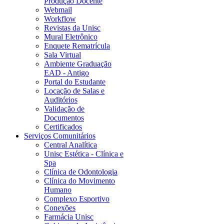
Produção Docente
Webmail
Workflow
Revistas da Unisc
Mural Eletrônico
Enquete Rematrícula
Sala Virtual
Ambiente Graduação
EAD - Antigo
Portal do Estudante
Locação de Salas e
Auditórios
Validação de
Documentos
Certificados
Serviços Comunitários
Central Analítica
Unisc Estética - Clínica e
Spa
Clínica de Odontologia
Clínica do Movimento
Humano
Complexo Esportivo
Conexões
Farmácia Unisc