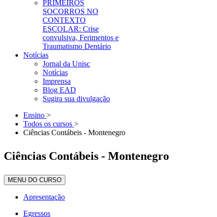
PRIMEIROS
SOCORROS NO
CONTEXTO
ESCOLAR: Crise
convulsiva, Ferimentos e
Traumatismo Dentário
Notícias
Jornal da Unisc
Notícias
Imprensa
Blog EAD
Sugira sua divulgação
Ensino
>
Todos os cursos
>
Ciências Contábeis - Montenegro
Ciências Contábeis - Montenegro
MENU DO CURSO
Apresentação
Egressos