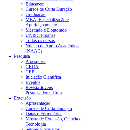
Educar-se
Cursos de Curta Duração
Graduação
MBA, Especialização e
Aperfeiçoamento
Mestrado e Doutorado
UNISC Idiomas
Todos os cursos
Núcleo de Apoio Acadêmico
(NAAC)
Pesquisa
A pesquisa
CEUA
CEP
Iniciação Científica
Eventos
Revista Jovens
Pesquisadores Unisc
Extensão
Apresentação
Cursos de Curta Duração
Datas e Formulários
Mostra de Extensão, Ciência e
Tecnologia
Setores vinculados