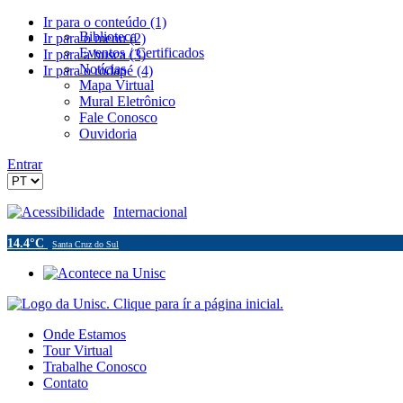
Ir para o conteúdo (1)
Biblioteca
Ir para o menu (2)
Eventos / Certificados
Ir para a busca (3)
Notícias
Ir para o rodapé (4)
Mapa Virtual
Mural Eletrônico
Fale Conosco
Ouvidoria
Entrar
Acessibilidade
Internacional
14.4°C
Santa Cruz do Sul
Onde Estamos
Tour Virtual
Trabalhe Conosco
Contato