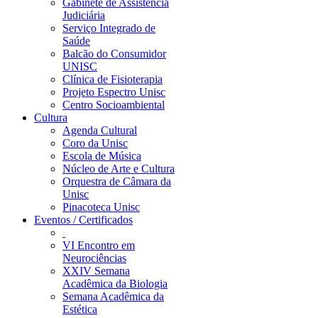
Gabinete de Assistência
Judiciária
Serviço Integrado de
Saúde
Balcão do Consumidor
UNISC
Clínica de Fisioterapia
Projeto Espectro Unisc
Centro Socioambiental
Cultura
Agenda Cultural
Coro da Unisc
Escola de Música
Núcleo de Arte e Cultura
Orquestra de Câmara da
Unisc
Pinacoteca Unisc
Eventos / Certificados
VI Encontro em
Neurociências
XXIV Semana
Acadêmica da Biologia
Semana Acadêmica da
Estética