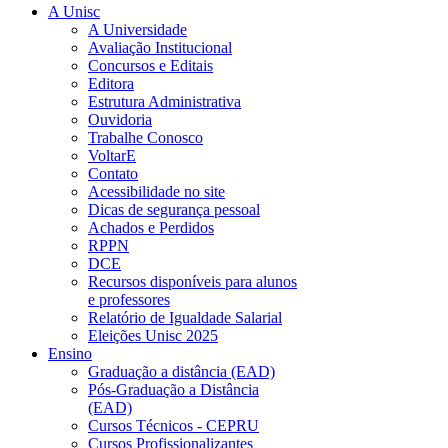
A Unisc
A Universidade
Avaliação Institucional
Concursos e Editais
Editora
Estrutura Administrativa
Ouvidoria
Trabalhe Conosco
VoltarE
Contato
Acessibilidade no site
Dicas de segurança pessoal
Achados e Perdidos
RPPN
DCE
Recursos disponíveis para alunos
e professores
Relatório de Igualdade Salarial
Eleições Unisc 2025
Ensino
Graduação a distância (EAD)
Pós-Graduação a Distância
(EAD)
Cursos Técnicos - CEPRU
Cursos Profissionalizantes