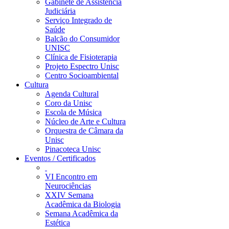
Gabinete de Assistência
Judiciária
Serviço Integrado de
Saúde
Balcão do Consumidor
UNISC
Clínica de Fisioterapia
Projeto Espectro Unisc
Centro Socioambiental
Cultura
Agenda Cultural
Coro da Unisc
Escola de Música
Núcleo de Arte e Cultura
Orquestra de Câmara da
Unisc
Pinacoteca Unisc
Eventos / Certificados
VI Encontro em
Neurociências
XXIV Semana
Acadêmica da Biologia
Semana Acadêmica da
Estética