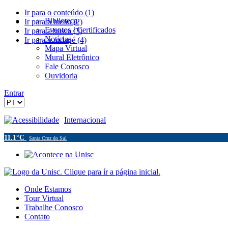
Ir para o conteúdo (1)
Biblioteca
Ir para o menu (2)
Eventos / Certificados
Ir para a busca (3)
Notícias
Ir para o rodapé (4)
Mapa Virtual
Mural Eletrônico
Fale Conosco
Ouvidoria
Entrar
Acessibilidade
Internacional
11.1°C
Santa Cruz do Sul
Onde Estamos
Tour Virtual
Trabalhe Conosco
Contato