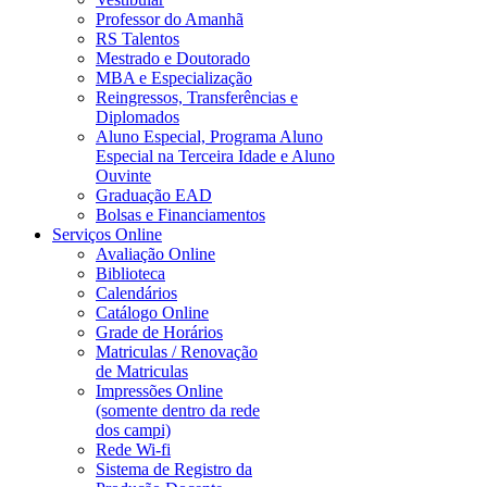
Professor do Amanhã
RS Talentos
Mestrado e Doutorado
MBA e Especialização
Reingressos, Transferências e
Diplomados
Aluno Especial, Programa Aluno
Especial na Terceira Idade e Aluno
Ouvinte
Graduação EAD
Bolsas e Financiamentos
Serviços Online
Avaliação Online
Biblioteca
Calendários
Catálogo Online
Grade de Horários
Matriculas / Renovação
de Matriculas
Impressões Online
(somente dentro da rede
dos campi)
Rede Wi-fi
Sistema de Registro da