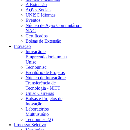
A Extensão
Ações Sociais
UNISC Idiomas
Eventos
Núcleo de Ação Comunitária -
NAC
Certificados
Bolsas de Extensão
Inovação
Inovação e
Empreendedorismo na
Unisc
Tecnounisc
Escritório de Projetos
Núcleo de Inovação e
Transferência de
Tecnologia - NITT
Unisc Carreiras
Bolsas e Projetos de
Inovação
Laboratórios
Multiusuário
Tecnounisc (2)
Processo Seletivo
Vestibular