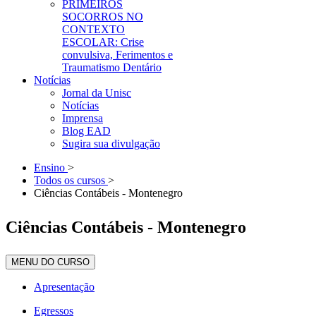
PRIMEIROS
SOCORROS NO
CONTEXTO
ESCOLAR: Crise
convulsiva, Ferimentos e
Traumatismo Dentário
Notícias
Jornal da Unisc
Notícias
Imprensa
Blog EAD
Sugira sua divulgação
Ensino
>
Todos os cursos
>
Ciências Contábeis - Montenegro
Ciências Contábeis - Montenegro
MENU DO CURSO
Apresentação
Egressos