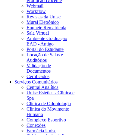
Produção Docente
Webmail
Workflow
Revistas da Unisc
Mural Eletrônico
Enquete Rematrícula
Sala Virtual
Ambiente Graduação
EAD - Antigo
Portal do Estudante
Locação de Salas e
Auditórios
Validação de
Documentos
Certificados
Serviços Comunitários
Central Analítica
Unisc Estética - Clínica e
Spa
Clínica de Odontologia
Clínica do Movimento
Humano
Complexo Esportivo
Conexões
Farmácia Unisc