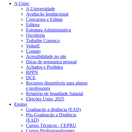
A Unisc
A Universidade
Avaliação Institucional
Concursos e Editais
Editora
Estrutura Administrativa
Ouvidoria
Trabalhe Conosco
VoltarE
Contato
Acessibilidade no site
Dicas de segurança pessoal
Achados e Perdidos
RPPN
DCE
Recursos disponíveis para alunos
e professores
Relatório de Igualdade Salarial
Eleições Unisc 2025
Ensino
Graduação a distância (EAD)
Pós-Graduação a Distância
(EAD)
Cursos Técnicos - CEPRU
Cursos Profissionalizantes