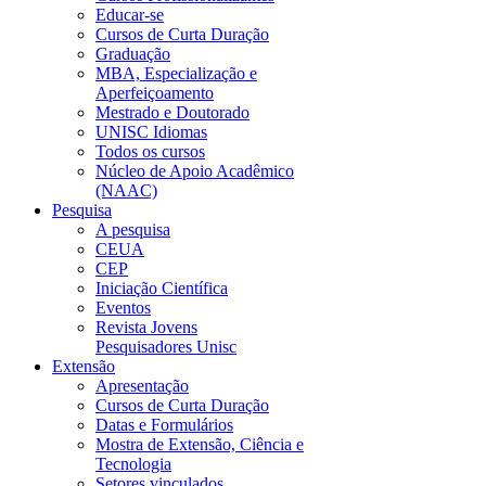
Educar-se
Cursos de Curta Duração
Graduação
MBA, Especialização e
Aperfeiçoamento
Mestrado e Doutorado
UNISC Idiomas
Todos os cursos
Núcleo de Apoio Acadêmico
(NAAC)
Pesquisa
A pesquisa
CEUA
CEP
Iniciação Científica
Eventos
Revista Jovens
Pesquisadores Unisc
Extensão
Apresentação
Cursos de Curta Duração
Datas e Formulários
Mostra de Extensão, Ciência e
Tecnologia
Setores vinculados