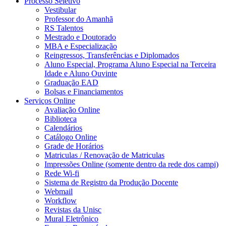
Processo Seletivo
Vestibular
Professor do Amanhã
RS Talentos
Mestrado e Doutorado
MBA e Especialização
Reingressos, Transferências e Diplomados
Aluno Especial, Programa Aluno Especial na Terceira
Idade e Aluno Ouvinte
Graduação EAD
Bolsas e Financiamentos
Serviços Online
Avaliação Online
Biblioteca
Calendários
Catálogo Online
Grade de Horários
Matriculas / Renovação de Matriculas
Impressões Online (somente dentro da rede dos campi)
Rede Wi-fi
Sistema de Registro da Produção Docente
Webmail
Workflow
Revistas da Unisc
Mural Eletrônico