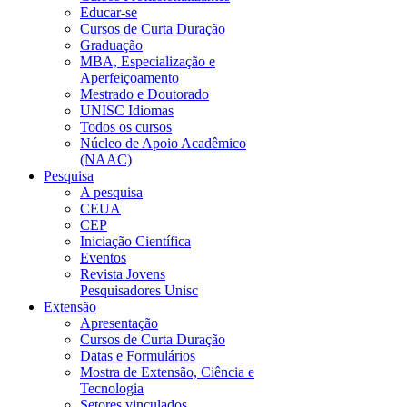
Educar-se
Cursos de Curta Duração
Graduação
MBA, Especialização e
Aperfeiçoamento
Mestrado e Doutorado
UNISC Idiomas
Todos os cursos
Núcleo de Apoio Acadêmico
(NAAC)
Pesquisa
A pesquisa
CEUA
CEP
Iniciação Científica
Eventos
Revista Jovens
Pesquisadores Unisc
Extensão
Apresentação
Cursos de Curta Duração
Datas e Formulários
Mostra de Extensão, Ciência e
Tecnologia
Setores vinculados