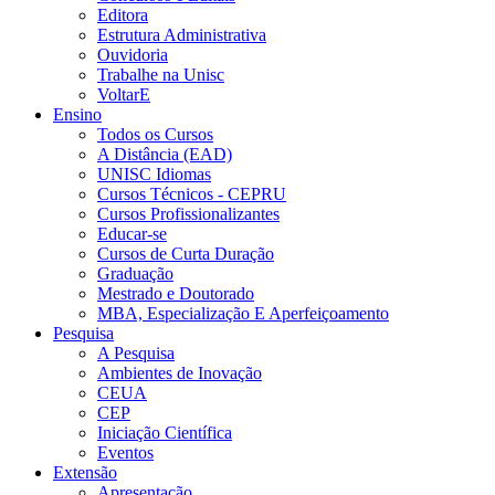
Editora
Estrutura Administrativa
Ouvidoria
Trabalhe na Unisc
VoltarE
Ensino
Todos os Cursos
A Distância (EAD)
UNISC Idiomas
Cursos Técnicos - CEPRU
Cursos Profissionalizantes
Educar-se
Cursos de Curta Duração
Graduação
Mestrado e Doutorado
MBA, Especialização E Aperfeiçoamento
Pesquisa
A Pesquisa
Ambientes de Inovação
CEUA
CEP
Iniciação Científica
Eventos
Extensão
Apresentação