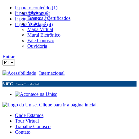
Ir para o conteúdo (1)
Biblioteca
Ir para o menu (2)
Eventos / Certificados
Ir para a busca (3)
Notícias
Ir para o rodapé (4)
Mapa Virtual
Mural Eletrônico
Fale Conosco
Ouvidoria
Entrar
Acessibilidade
Internacional
6.0°C
Santa Cruz do Sul
Onde Estamos
Tour Virtual
Trabalhe Conosco
Contato