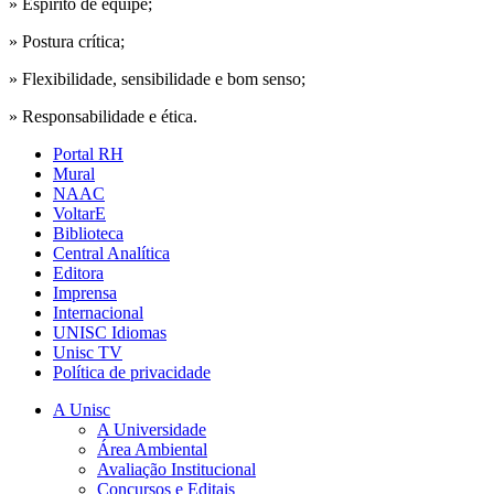
» Espírito de equipe;
» Postura crítica;
» Flexibilidade, sensibilidade e bom senso;
» Responsabilidade e ética.
Portal RH
Mural
NAAC
VoltarE
Biblioteca
Central Analítica
Editora
Imprensa
Internacional
UNISC Idiomas
Unisc TV
Política de privacidade
A Unisc
A Universidade
Área Ambiental
Avaliação Institucional
Concursos e Editais