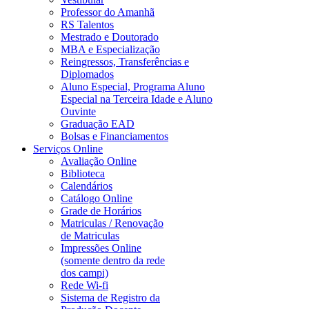
Professor do Amanhã
RS Talentos
Mestrado e Doutorado
MBA e Especialização
Reingressos, Transferências e
Diplomados
Aluno Especial, Programa Aluno
Especial na Terceira Idade e Aluno
Ouvinte
Graduação EAD
Bolsas e Financiamentos
Serviços Online
Avaliação Online
Biblioteca
Calendários
Catálogo Online
Grade de Horários
Matriculas / Renovação
de Matriculas
Impressões Online
(somente dentro da rede
dos campi)
Rede Wi-fi
Sistema de Registro da