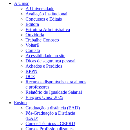
A Unisc
A Universidade
Avaliação Institucional
Concursos e Editais
Editora
Estrutura Administrativa
Ouvidoria
Trabalhe Conosco
VoltarE
Contato
Acessibilidade no site
Dicas de segurança pessoal
Achados e Perdidos
RPPN
DCE
Recursos disponíveis para alunos
e professores
Relatório de Igualdade Salarial
Eleições Unisc 2025
Ensino
Graduação a distância (EAD)
Pós-Graduação a Distância
(EAD)
Cursos Técnicos - CEPRU
Cursos Profissionalizantes