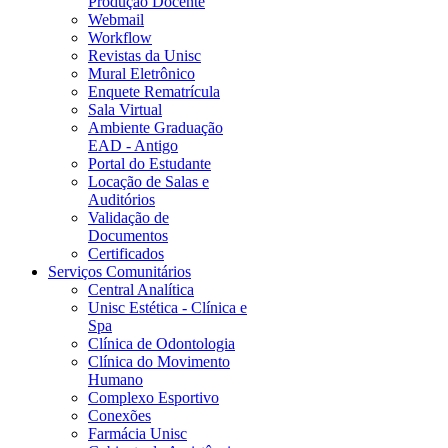
Produção Docente
Webmail
Workflow
Revistas da Unisc
Mural Eletrônico
Enquete Rematrícula
Sala Virtual
Ambiente Graduação
EAD - Antigo
Portal do Estudante
Locação de Salas e
Auditórios
Validação de
Documentos
Certificados
Serviços Comunitários
Central Analítica
Unisc Estética - Clínica e
Spa
Clínica de Odontologia
Clínica do Movimento
Humano
Complexo Esportivo
Conexões
Farmácia Unisc