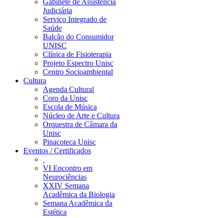
Gabinete de Assistência
Judiciária
Serviço Integrado de
Saúde
Balcão do Consumidor
UNISC
Clínica de Fisioterapia
Projeto Espectro Unisc
Centro Socioambiental
Cultura
Agenda Cultural
Coro da Unisc
Escola de Música
Núcleo de Arte e Cultura
Orquestra de Câmara da
Unisc
Pinacoteca Unisc
Eventos / Certificados
VI Encontro em
Neurociências
XXIV Semana
Acadêmica da Biologia
Semana Acadêmica da
Estética