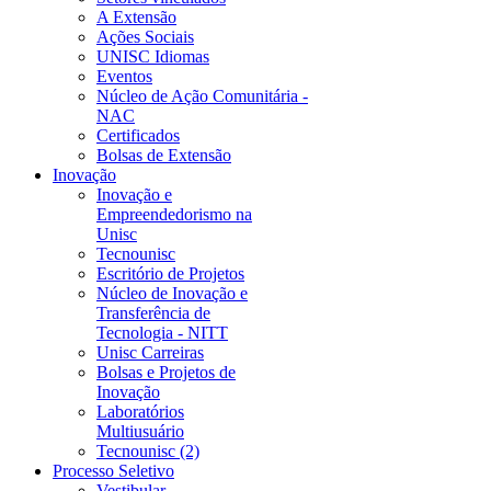
A Extensão
Ações Sociais
UNISC Idiomas
Eventos
Núcleo de Ação Comunitária -
NAC
Certificados
Bolsas de Extensão
Inovação
Inovação e
Empreendedorismo na
Unisc
Tecnounisc
Escritório de Projetos
Núcleo de Inovação e
Transferência de
Tecnologia - NITT
Unisc Carreiras
Bolsas e Projetos de
Inovação
Laboratórios
Multiusuário
Tecnounisc (2)
Processo Seletivo
Vestibular