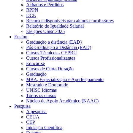
Achados e Perdidos
RPPN
DCE
Recursos disponíveis para alunos e professores
Relatório de Igualdade Salarial
Eleições Unisc 2025
Ensino
Graduação a distância (EAD)
Pós-Graduação a Distância (EAD)
Cursos Técnicos - CEPRU
Cursos Profissionalizantes
Educar-se
Cursos de Curta Duração
Graduação
MBA, Especialização e Aperfeiçoamento
Mestrado e Doutorado
UNISC Idiomas
Todos os cursos
Núcleo de Apoio Acadêmico (NAAC)
Pesquisa
A pesquisa
CEUA
CEP
Iniciação Científica
Eventos