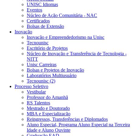
UNISC Idiomas
Eventos
Núcleo de Ação Comunitária - NAC
Certificados
Bolsas de Extensão
Inovação
Inovação e Empreendedorismo na Unisc
Tecnounisc
Escritório de Projetos
Núcleo de Inovação e Transferência de Tecnologia -
NITT
Unisc Carreiras
Bolsas e Projetos de Inovação
Laboratórios Multiusuário
Tecnounisc (2)
Processo Seletivo
Vestibular
Professor do Amanhã
RS Talentos
Mestrado e Doutorado
MBA e Especialização
Reingressos, Transferências e Diplomados
Aluno Especial, Programa Aluno Especial na Terceira
Idade e Aluno Ouvinte
Graduação EAD