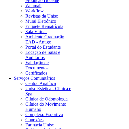
Produção Docente
Webmail
Workflow
Revistas da Unisc
Mural Eletrônico
Enquete Rematrícula
Sala Virtual
Ambiente Graduação
EAD - Antigo
Portal do Estudante
Locação de Salas e
Auditórios
Validação de
Documentos
Certificados
Serviços Comunitários
Central Analítica
Unisc Estética - Clínica e
Spa
Clínica de Odontologia
Clínica do Movimento
Humano
Complexo Esportivo
Conexões
Farmácia Unisc