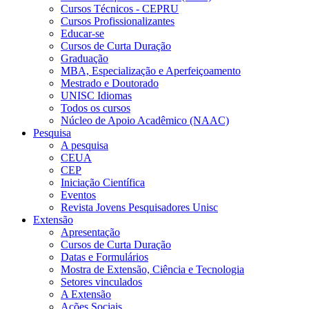
Cursos Técnicos - CEPRU
Cursos Profissionalizantes
Educar-se
Cursos de Curta Duração
Graduação
MBA, Especialização e Aperfeiçoamento
Mestrado e Doutorado
UNISC Idiomas
Todos os cursos
Núcleo de Apoio Acadêmico (NAAC)
Pesquisa
A pesquisa
CEUA
CEP
Iniciação Científica
Eventos
Revista Jovens Pesquisadores Unisc
Extensão
Apresentação
Cursos de Curta Duração
Datas e Formulários
Mostra de Extensão, Ciência e Tecnologia
Setores vinculados
A Extensão
Ações Sociais