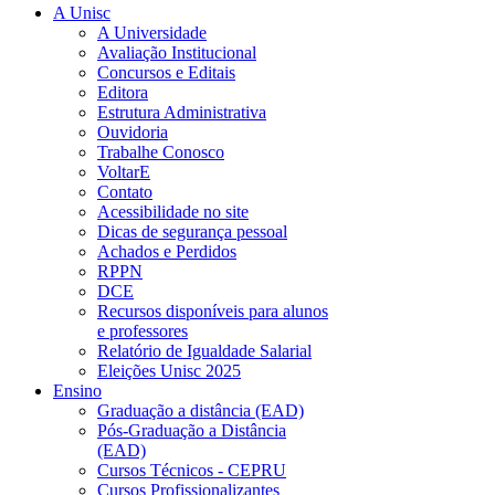
A Unisc
A Universidade
Avaliação Institucional
Concursos e Editais
Editora
Estrutura Administrativa
Ouvidoria
Trabalhe Conosco
VoltarE
Contato
Acessibilidade no site
Dicas de segurança pessoal
Achados e Perdidos
RPPN
DCE
Recursos disponíveis para alunos
e professores
Relatório de Igualdade Salarial
Eleições Unisc 2025
Ensino
Graduação a distância (EAD)
Pós-Graduação a Distância
(EAD)
Cursos Técnicos - CEPRU
Cursos Profissionalizantes