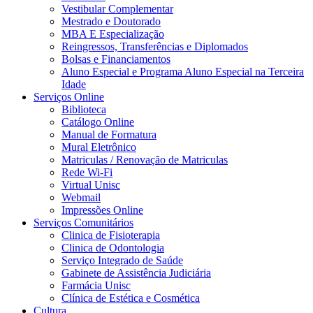
Vestibular Complementar
Mestrado e Doutorado
MBA E Especialização
Reingressos, Transferências e Diplomados
Bolsas e Financiamentos
Aluno Especial e Programa Aluno Especial na Terceira
Idade
Serviços Online
Biblioteca
Catálogo Online
Manual de Formatura
Mural Eletrônico
Matriculas / Renovação de Matriculas
Rede Wi-Fi
Virtual Unisc
Webmail
Impressões Online
Serviços Comunitários
Clinica de Fisioterapia
Clinica de Odontologia
Serviço Integrado de Saúde
Gabinete de Assistência Judiciária
Farmácia Unisc
Clínica de Estética e Cosmética
Cultura