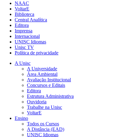
NAAC
VoltarE
Biblioteca
Central Analítica
Editora
Imprensa
Internacional
UNISC Idiomas
Unisc TV
Política de privacidade
A Unisc
A Universidade
Área Ambiental
Avaliação Institucional
Concursos e Editais
Editora
Estrutura Administrativa
Ouvidoria
Trabalhe na Unisc
VoltarE
Ensino
Todos os Cursos
A Distância (EAD)
UNISC Idiomas