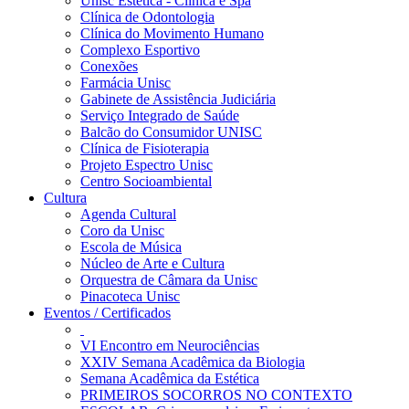
Unisc Estética - Clínica e Spa
Clínica de Odontologia
Clínica do Movimento Humano
Complexo Esportivo
Conexões
Farmácia Unisc
Gabinete de Assistência Judiciária
Serviço Integrado de Saúde
Balcão do Consumidor UNISC
Clínica de Fisioterapia
Projeto Espectro Unisc
Centro Socioambiental
Cultura
Agenda Cultural
Coro da Unisc
Escola de Música
Núcleo de Arte e Cultura
Orquestra de Câmara da Unisc
Pinacoteca Unisc
Eventos / Certificados
VI Encontro em Neurociências
XXIV Semana Acadêmica da Biologia
Semana Acadêmica da Estética
PRIMEIROS SOCORROS NO CONTEXTO