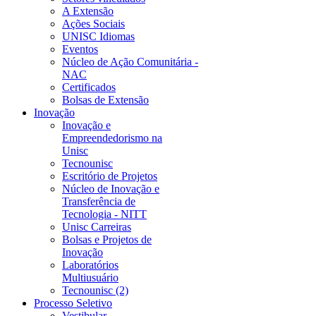
A Extensão
Ações Sociais
UNISC Idiomas
Eventos
Núcleo de Ação Comunitária -
NAC
Certificados
Bolsas de Extensão
Inovação
Inovação e
Empreendedorismo na
Unisc
Tecnounisc
Escritório de Projetos
Núcleo de Inovação e
Transferência de
Tecnologia - NITT
Unisc Carreiras
Bolsas e Projetos de
Inovação
Laboratórios
Multiusuário
Tecnounisc (2)
Processo Seletivo
Vestibular