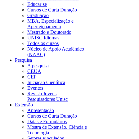
Educar-se
Cursos de Curta Duração
Graduação
MBA, Especialização e
Aperfeiçoamento
Mestrado e Doutorado
UNISC Idiomas
Todos os cursos
Núcleo de Apoio Acadêmico
(NAAC)
Pesquisa
A pesquisa
CEUA
CEP
Iniciação Científica
Eventos
Revista Jovens
Pesquisadores Unisc
Extensão
Apresentação
Cursos de Curta Duração
Datas e Formulários
Mostra de Extensão, Ciência e
Tecnologia
Setores vinculados