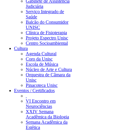
Gabinete de Assistência
Judiciária
Serviço Integrado de
Saúde
Balcão do Consumidor
UNISC
Clínica de Fisioterapia
Projeto Espectro Unisc
Centro Socioambiental
Cultura
Agenda Cultural
Coro da Unisc
Escola de Música
Núcleo de Arte e Cultura
Orquestra de Câmara da
Unisc
Pinacoteca Unisc
Eventos / Certificados
VI Encontro em
Neurociências
XXIV Semana
Acadêmica da Biologia
Semana Acadêmica da
Estética