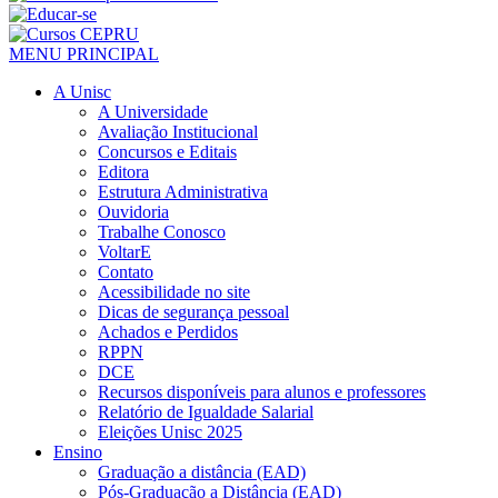
MENU PRINCIPAL
A Unisc
A Universidade
Avaliação Institucional
Concursos e Editais
Editora
Estrutura Administrativa
Ouvidoria
Trabalhe Conosco
VoltarE
Contato
Acessibilidade no site
Dicas de segurança pessoal
Achados e Perdidos
RPPN
DCE
Recursos disponíveis para alunos e professores
Relatório de Igualdade Salarial
Eleições Unisc 2025
Ensino
Graduação a distância (EAD)
Pós-Graduação a Distância (EAD)