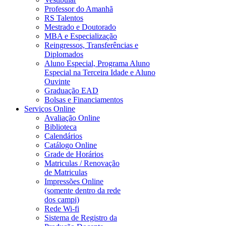
Professor do Amanhã
RS Talentos
Mestrado e Doutorado
MBA e Especialização
Reingressos, Transferências e
Diplomados
Aluno Especial, Programa Aluno
Especial na Terceira Idade e Aluno
Ouvinte
Graduação EAD
Bolsas e Financiamentos
Serviços Online
Avaliação Online
Biblioteca
Calendários
Catálogo Online
Grade de Horários
Matriculas / Renovação
de Matriculas
Impressões Online
(somente dentro da rede
dos campi)
Rede Wi-fi
Sistema de Registro da