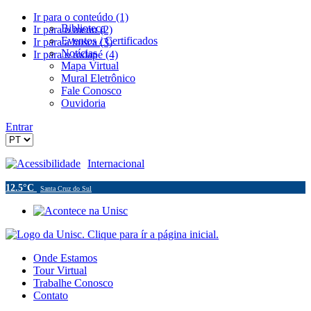
Ir para o conteúdo (1)
Biblioteca
Ir para o menu (2)
Eventos / Certificados
Ir para a busca (3)
Notícias
Ir para o rodapé (4)
Mapa Virtual
Mural Eletrônico
Fale Conosco
Ouvidoria
Entrar
Acessibilidade
Internacional
12.5°C
Santa Cruz do Sul
Onde Estamos
Tour Virtual
Trabalhe Conosco
Contato