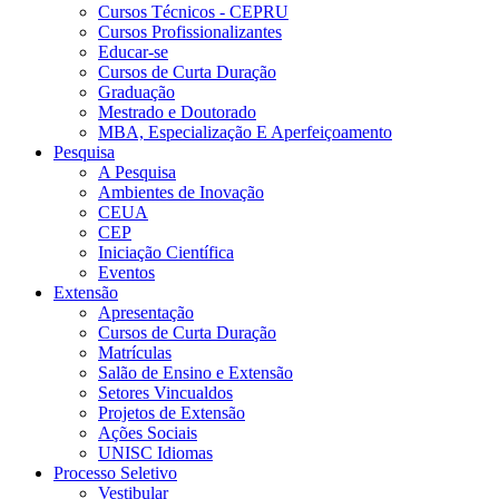
Cursos Técnicos - CEPRU
Cursos Profissionalizantes
Educar-se
Cursos de Curta Duração
Graduação
Mestrado e Doutorado
MBA, Especialização E Aperfeiçoamento
Pesquisa
A Pesquisa
Ambientes de Inovação
CEUA
CEP
Iniciação Científica
Eventos
Extensão
Apresentação
Cursos de Curta Duração
Matrículas
Salão de Ensino e Extensão
Setores Vincualdos
Projetos de Extensão
Ações Sociais
UNISC Idiomas
Processo Seletivo
Vestibular