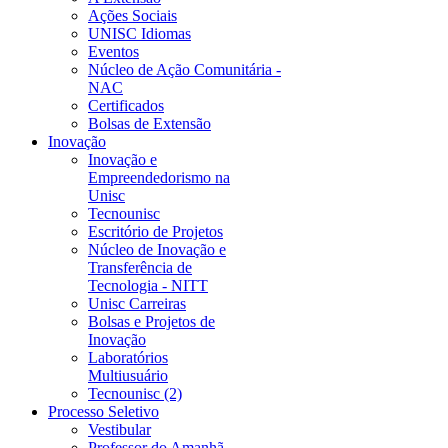
Ações Sociais
UNISC Idiomas
Eventos
Núcleo de Ação Comunitária -
NAC
Certificados
Bolsas de Extensão
Inovação
Inovação e
Empreendedorismo na
Unisc
Tecnounisc
Escritório de Projetos
Núcleo de Inovação e
Transferência de
Tecnologia - NITT
Unisc Carreiras
Bolsas e Projetos de
Inovação
Laboratórios
Multiusuário
Tecnounisc (2)
Processo Seletivo
Vestibular
Professor do Amanhã