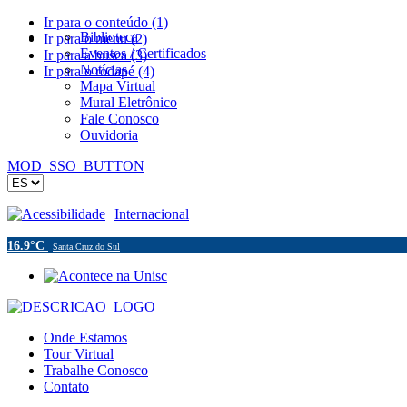
Ir para o conteúdo (1)
Biblioteca
Ir para o menu (2)
Eventos / Certificados
Ir para a busca (3)
Notícias
Ir para o rodapé (4)
Mapa Virtual
Mural Eletrônico
Fale Conosco
Ouvidoria
MOD_SSO_BUTTON
Acessibilidade
Internacional
16.9°C
Santa Cruz do Sul
Onde Estamos
Tour Virtual
Trabalhe Conosco
Contato