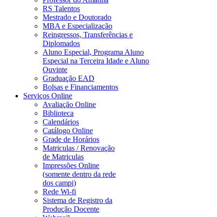
RS Talentos
Mestrado e Doutorado
MBA e Especialização
Reingressos, Transferências e
Diplomados
Aluno Especial, Programa Aluno
Especial na Terceira Idade e Aluno
Ouvinte
Graduação EAD
Bolsas e Financiamentos
Serviços Online
Avaliação Online
Biblioteca
Calendários
Catálogo Online
Grade de Horários
Matriculas / Renovação
de Matriculas
Impressões Online
(somente dentro da rede
dos campi)
Rede Wi-fi
Sistema de Registro da
Produção Docente