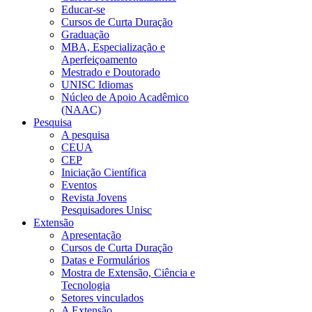
Educar-se
Cursos de Curta Duração
Graduação
MBA, Especialização e
Aperfeiçoamento
Mestrado e Doutorado
UNISC Idiomas
Núcleo de Apoio Acadêmico
(NAAC)
Pesquisa
A pesquisa
CEUA
CEP
Iniciação Científica
Eventos
Revista Jovens
Pesquisadores Unisc
Extensão
Apresentação
Cursos de Curta Duração
Datas e Formulários
Mostra de Extensão, Ciência e
Tecnologia
Setores vinculados
A Extensão