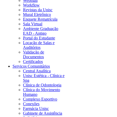
Webmail
Workflow
Revistas da Unisc
Mural Eletrônico
Enquete Rematrícula
Sala Virtual
Ambiente Graduação
EAD - Antigo
Portal do Estudante
Locação de Salas e
Auditórios
Validação de
Documentos
Certificados
Serviços Comunitários
Central Analítica
Unisc Estética - Clínica e
Spa
Clínica de Odontologia
Clínica do Movimento
Humano
Complexo Esportivo
Conexões
Farmácia Unisc
Gabinete de Assistência