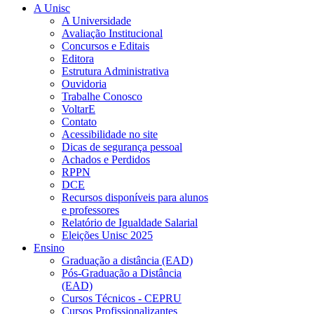
A Unisc
A Universidade
Avaliação Institucional
Concursos e Editais
Editora
Estrutura Administrativa
Ouvidoria
Trabalhe Conosco
VoltarE
Contato
Acessibilidade no site
Dicas de segurança pessoal
Achados e Perdidos
RPPN
DCE
Recursos disponíveis para alunos
e professores
Relatório de Igualdade Salarial
Eleições Unisc 2025
Ensino
Graduação a distância (EAD)
Pós-Graduação a Distância
(EAD)
Cursos Técnicos - CEPRU
Cursos Profissionalizantes