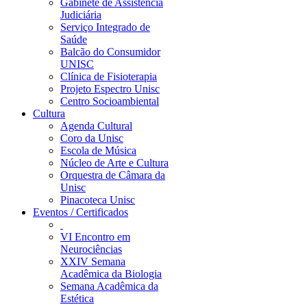
Gabinete de Assistência
Judiciária
Serviço Integrado de
Saúde
Balcão do Consumidor
UNISC
Clínica de Fisioterapia
Projeto Espectro Unisc
Centro Socioambiental
Cultura
Agenda Cultural
Coro da Unisc
Escola de Música
Núcleo de Arte e Cultura
Orquestra de Câmara da
Unisc
Pinacoteca Unisc
Eventos / Certificados
VI Encontro em
Neurociências
XXIV Semana
Acadêmica da Biologia
Semana Acadêmica da
Estética