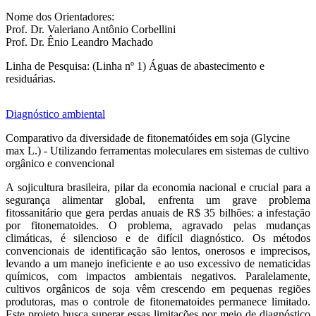
Nome dos Orientadores:
Prof. Dr. Valeriano Antônio Corbellini
Prof. Dr. Ênio Leandro Machado
Linha de Pesquisa: (Linha nº 1) Águas de abastecimento e
residuárias.
Diagnóstico ambiental
Comparativo da diversidade de fitonematóides em soja (Glycine
max L.) - Utilizando ferramentas moleculares em sistemas de cultivo
orgânico e convencional
A sojicultura brasileira, pilar da economia nacional e crucial para a
segurança alimentar global, enfrenta um grave problema
fitossanitário que gera perdas anuais de R$ 35 bilhões: a infestação
por fitonematoides. O problema, agravado pelas mudanças
climáticas, é silencioso e de difícil diagnóstico. Os métodos
convencionais de identificação são lentos, onerosos e imprecisos,
levando a um manejo ineficiente e ao uso excessivo de nematicidas
químicos, com impactos ambientais negativos. Paralelamente,
cultivos orgânicos de soja vêm crescendo em pequenas regiões
produtoras, mas o controle de fitonematoides permanece limitado.
Este projeto busca superar essas limitações por meio de diagnóstico