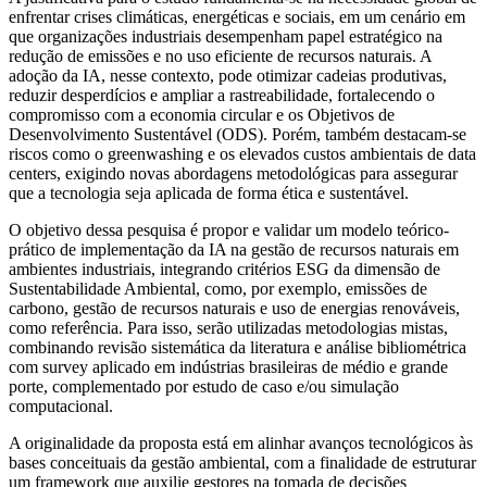
enfrentar crises climáticas, energéticas e sociais, em um cenário em
que organizações industriais desempenham papel estratégico na
redução de emissões e no uso eficiente de recursos naturais. A
adoção da IA, nesse contexto, pode otimizar cadeias produtivas,
reduzir desperdícios e ampliar a rastreabilidade, fortalecendo o
compromisso com a economia circular e os Objetivos de
Desenvolvimento Sustentável (ODS). Porém, também destacam-se
riscos como o greenwashing e os elevados custos ambientais de data
centers, exigindo novas abordagens metodológicas para assegurar
que a tecnologia seja aplicada de forma ética e sustentável.
O objetivo dessa pesquisa é propor e validar um modelo teórico-
prático de implementação da IA na gestão de recursos naturais em
ambientes industriais, integrando critérios ESG da dimensão de
Sustentabilidade Ambiental, como, por exemplo, emissões de
carbono, gestão de recursos naturais e uso de energias renováveis,
como referência. Para isso, serão utilizadas metodologias mistas,
combinando revisão sistemática da literatura e análise bibliométrica
com survey aplicado em indústrias brasileiras de médio e grande
porte, complementado por estudo de caso e/ou simulação
computacional.
A originalidade da proposta está em alinhar avanços tecnológicos às
bases conceituais da gestão ambiental, com a finalidade de estruturar
um framework que auxilie gestores na tomada de decisões