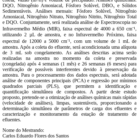
DQO, Nitrogênio Amoniacal, Fósforo Solúvel, DBO₅ e Sólidos
Sedimentáveis. Análises mensais: Fósforo Solúvel, Nitrogênio
Amoniacal, Nitrogênio Nitrato, Nitrogênio Nitrito, Nitrogênio Total
e DQO. Conjuntamente, será realizada análise de Espectroscopia no
Infravermelho Médio (MIR), faixa espectral de 4000 a 650 cm⁻¹,
utilizando 2 µL de amostra, e no Infravermelho Próximo, faixa
espectral de 12000 a 5000 cm⁻¹, com um volume de 1 mL de
amostra. Após a coleta do efluente, será acondicionada uma alíquota
de 3 mL sob congelamento. As análises descritas acima serão
realizadas na amostra no momento da coleta e preservada
(congelada) após 4 semanas (1 mês) e 26 semanas (6 meses) para
verificação de possíveis interferentes devido à preservação da
amostra. Para o processamento dos dados espectrais, será adotada
análise de componentes principais (PCA) e regressão por mínimos
quadrados parciais (PLS), que permitem a identificação e
quantificação simultânea de compostos. A partir deste estudo
proposto, pretende-se a otimização de análises químicas mais rápidas
(velocidade de análises), limpas, sustentáveis, proporcionando a
determinação simultânea de parâmetros de carga dos efluentes e
caracterização e monitoramento da estação de tratamento de
efluentes.
Nome do Mestrando:
Carlos Eduardo Flores dos Santos