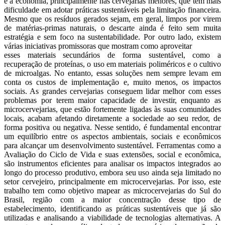
e a economia, principalmente nas cervejarias menores, que têm mais
dificuldade em adotar práticas sustentáveis pela limitação financeira.
Mesmo que os resíduos gerados sejam, em geral, limpos por virem
de matérias-primas naturais, o descarte ainda é feito sem muita
estratégia e sem foco na sustentabilidade. Por outro lado, existem
várias iniciativas promissoras que mostram como aproveitar
esses materiais secundários de forma sustentável, como a
recuperação de proteínas, o uso em materiais poliméricos e o cultivo
de microalgas. No entanto, essas soluções nem sempre levam em
conta os custos de implementação e, muito menos, os impactos
sociais. As grandes cervejarias conseguem lidar melhor com esses
problemas por terem maior capacidade de investir, enquanto as
microcervejarias, que estão fortemente ligadas às suas comunidades
locais, acabam afetando diretamente a sociedade ao seu redor, de
forma positiva ou negativa. Nesse sentido, é fundamental encontrar
um equilíbrio entre os aspectos ambientais, sociais e econômicos
para alcançar um desenvolvimento sustentável. Ferramentas como a
Avaliação do Ciclo de Vida e suas extensões, social e econômica,
são instrumentos eficientes para analisar os impactos integrados ao
longo do processo produtivo, embora seu uso ainda seja limitado no
setor cervejeiro, principalmente em microcervejarias. Por isso, este
trabalho tem como objetivo mapear as microcervejarias do Sul do
Brasil, região com a maior concentração desse tipo de
estabelecimento, identificando as práticas sustentáveis que já são
utilizadas e analisando a viabilidade de tecnologias alternativas. A