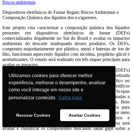
Riscos ambientais
Dispositivos eletrônicos de Fumar Ilegais: Riscos Ambientais e
Composição Química dos líquidos dos e-cigarretes.
Este projeto visa caracterizar a composição química dos líquidos
presentes em dispositivos eletrônicos de fumar (DEFs)
comercializados ilegalmente no Sul do Brasil e avaliar os impactos
ambientais do descarte inadequado desses produtos. Os DEFs,
compostos majoritariamente por plástico, metal e baterias de íon de
lítio, funcionam aquecendo líquidos com nicotina, propileno glicol e
aromatizantes. O estudo será realizado em três etapas principais para
avaliar os impactos
ambientais do descarte de dispositivos eletrônicos de fumar (DEFs)
comercializados ilegalmente no Brasil. Primeiramente, será realizada
Utilizamos cookies para oferecer melhor
Utilizamos cookies para oferecer melhor
uma revisão bibliográfica buscando aprofundamento científico no
experiência, melhorar o desempenho, analisar
experiência, melhorar o desempenho, analisar
assunto. Até o momento, foram selecionados 18 artigos científicos
como você interage em nosso site e
como você interage em nosso site e
entre 2020 e 2025, por meio de bases como Science Direct, Scopus
e Google Acadêmico, com foco em palavras-chave relacionadas a
personalizar conteúdo.
personalizar conteúdo.
Saiba mais
Saiba mais
dispositivos eletrônicos de fumar (DEFs) e seus impactos. Bem
como, uma etapa que envolve uma survey com usuários para
entender padrões de uso e descarte e uma coleta dos DEFs por meio
Recusar Cookies
Recusar Cookies
Aceitar Cookies
Aceitar Cookies
de descarte voluntário, identificando seus mecanismos e
componentes. Independentemente do modelo e tipo, a ideia será
avaliar e classificar os componentes buscando sanar gaps sobre a