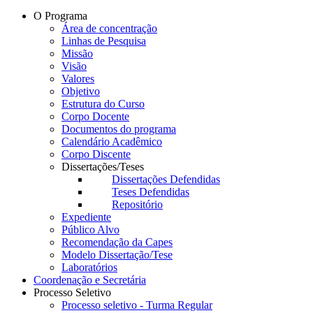
O Programa
Área de concentração
Linhas de Pesquisa
Missão
Visão
Valores
Objetivo
Estrutura do Curso
Corpo Docente
Documentos do programa
Calendário Acadêmico
Corpo Discente
Dissertações/Teses
Dissertações Defendidas
Teses Defendidas
Repositório
Expediente
Público Alvo
Recomendação da Capes
Modelo Dissertação/Tese
Laboratórios
Coordenação e Secretária
Processo Seletivo
Processo seletivo - Turma Regular