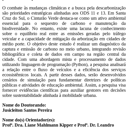
O combate às mudanças climáticas e a busca pela descarbonização
são prioridades estratégicas alinhadas aos ODS 11 e 13. Em Santa
Cruz do Sul, o Cinturão Verde destaca-se como um ativo ambiental
essencial para o sequestro de carbono e manutenção da
biodiversidade. No entanto, existe uma lacuna de conhecimento
sobre o equilíbrio real entre as emissões geradas pelo tráfego
veicular e a capacidade de mitigação da arborização em cidades de
médio porte. O objetivo deste estudo é realizar um diagnóstico da
captura e emissão de carbono no meio urbano, integrando revisão
bibliográfica e coleta de dados em campo na região central da
cidade. Com uma abordagem mista e processamento de dados
utilizando linguagem de programação (Python), a pesquisa analisará
a relação entre o fluxo de veículos e a eficiência dos serviços
ecossistêmicos locais. A partir desses dados, serão desenvolvidos
cenários de simulação para fundamentar diretrizes de políticas
públicas e atividades de educação ambiental. Assim, a pesquisa visa
fornecer evidências científicas para auxiliar gestores em decisões
sobre sustentabilidade alinhada à mobilidade urbana.
Nome do Doutorando:
Jusicleiton Santos Pereira
Nome do(s) Orientador(es):
Profª. Dra. Liane Mahlmann Kipper e Profº. Dr. Leandro