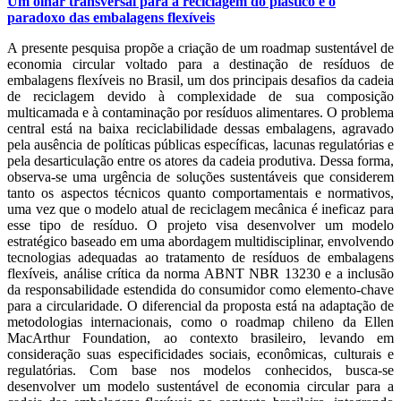
Um olhar transversal para a reciclagem do plástico e o
paradoxo das embalagens flexíveis
A presente pesquisa propõe a criação de um roadmap sustentável de
economia circular voltado para a destinação de resíduos de
embalagens flexíveis no Brasil, um dos principais desafios da cadeia
de reciclagem devido à complexidade de sua composição
multicamada e à contaminação por resíduos alimentares. O problema
central está na baixa reciclabilidade dessas embalagens, agravado
pela ausência de políticas públicas específicas, lacunas regulatórias e
pela desarticulação entre os atores da cadeia produtiva. Dessa forma,
observa-se uma urgência de soluções sustentáveis que considerem
tanto os aspectos técnicos quanto comportamentais e normativos,
uma vez que o modelo atual de reciclagem mecânica é ineficaz para
esse tipo de resíduo. O projeto visa desenvolver um modelo
estratégico baseado em uma abordagem multidisciplinar, envolvendo
tecnologias adequadas ao tratamento de resíduos de embalagens
flexíveis, análise crítica da norma ABNT NBR 13230 e a inclusão
da responsabilidade estendida do consumidor como elemento-chave
para a circularidade. O diferencial da proposta está na adaptação de
metodologias internacionais, como o roadmap chileno da Ellen
MacArthur Foundation, ao contexto brasileiro, levando em
consideração suas especificidades sociais, econômicas, culturais e
regulatórias. Com base nos modelos conhecidos, busca-se
desenvolver um modelo sustentável de economia circular para a