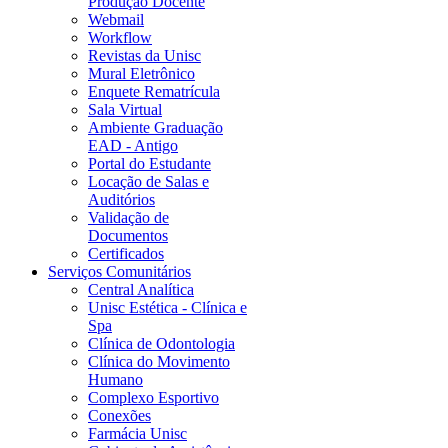
Produção Docente
Webmail
Workflow
Revistas da Unisc
Mural Eletrônico
Enquete Rematrícula
Sala Virtual
Ambiente Graduação
EAD - Antigo
Portal do Estudante
Locação de Salas e
Auditórios
Validação de
Documentos
Certificados
Serviços Comunitários
Central Analítica
Unisc Estética - Clínica e
Spa
Clínica de Odontologia
Clínica do Movimento
Humano
Complexo Esportivo
Conexões
Farmácia Unisc