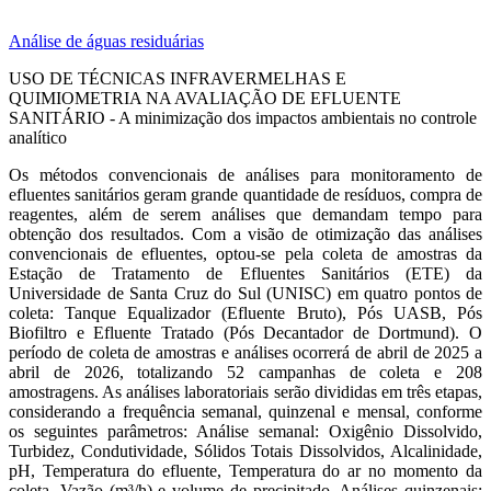
Análise de águas residuárias
USO DE TÉCNICAS INFRAVERMELHAS E
QUIMIOMETRIA NA AVALIAÇÃO DE EFLUENTE
SANITÁRIO - A minimização dos impactos ambientais no controle
analítico
Os métodos convencionais de análises para monitoramento de
efluentes sanitários geram grande quantidade de resíduos, compra de
reagentes, além de serem análises que demandam tempo para
obtenção dos resultados. Com a visão de otimização das análises
convencionais de efluentes, optou-se pela coleta de amostras da
Estação de Tratamento de Efluentes Sanitários (ETE) da
Universidade de Santa Cruz do Sul (UNISC) em quatro pontos de
coleta: Tanque Equalizador (Efluente Bruto), Pós UASB, Pós
Biofiltro e Efluente Tratado (Pós Decantador de Dortmund). O
período de coleta de amostras e análises ocorrerá de abril de 2025 a
abril de 2026, totalizando 52 campanhas de coleta e 208
amostragens. As análises laboratoriais serão divididas em três etapas,
considerando a frequência semanal, quinzenal e mensal, conforme
os seguintes parâmetros: Análise semanal: Oxigênio Dissolvido,
Turbidez, Condutividade, Sólidos Totais Dissolvidos, Alcalinidade,
pH, Temperatura do efluente, Temperatura do ar no momento da
coleta, Vazão (m³/h) e volume de precipitado. Análises quinzenais: