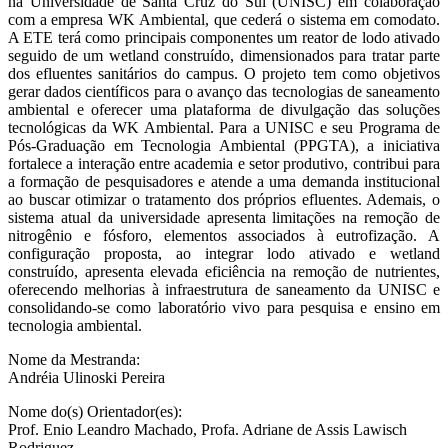
na Universidade de Santa Cruz do Sul (UNISC) em colaboração
com a empresa WK Ambiental, que cederá o sistema em comodato.
A ETE terá como principais componentes um reator de lodo ativado
seguido de um wetland construído, dimensionados para tratar parte
dos efluentes sanitários do campus. O projeto tem como objetivos
gerar dados científicos para o avanço das tecnologias de saneamento
ambiental e oferecer uma plataforma de divulgação das soluções
tecnológicas da WK Ambiental. Para a UNISC e seu Programa de
Pós-Graduação em Tecnologia Ambiental (PPGTA), a iniciativa
fortalece a interação entre academia e setor produtivo, contribui para
a formação de pesquisadores e atende a uma demanda institucional
ao buscar otimizar o tratamento dos próprios efluentes. Ademais, o
sistema atual da universidade apresenta limitações na remoção de
nitrogênio e fósforo, elementos associados à eutrofização. A
configuração proposta, ao integrar lodo ativado e wetland
construído, apresenta elevada eficiência na remoção de nutrientes,
oferecendo melhorias à infraestrutura de saneamento da UNISC e
consolidando-se como laboratório vivo para pesquisa e ensino em
tecnologia ambiental.
Nome da Mestranda:
Andréia Ulinoski Pereira
Nome do(s) Orientador(es):
Prof. Enio Leandro Machado, Profa. Adriane de Assis Lawisch
Rodriguez