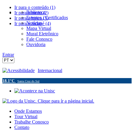
Ir para o conteúdo (1)
Biblioteca
Ir para o menu (2)
Eventos / Certificados
Ir para a busca (3)
Notícias
Ir para o rodapé (4)
Mapa Virtual
Mural Eletrônico
Fale Conosco
Ouvidoria
Entrar
Acessibilidade
Internacional
18.1°C
Santa Cruz do Sul
Onde Estamos
Tour Virtual
Trabalhe Conosco
Contato