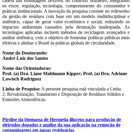
cadeia das embalagens flexíveis no contexto brasileiro, integrando
os eixos: regulação, tecnologia, comportamento do consumidor e
práticas institucionais. A inovação da pesquisa consiste no redesenho
da gestão de resíduos com base em um modelo multidisciplinar e
sistêmico, capaz de gerar valor econômico e social, reduzindo os
impactos ambientais causados pela destinação inadequada. As
tecnologias aplicadas incluem métodos de reciclagem avançados e
análise sistêmica, com o objetivo de fomentar políticas públicas mais
efetivas e alinhar o Brasil às práticas globais de circularidade.
Nome do Doutorando:
André Luiz dos Santos
Nome das Orientadoras:
Prof. (a) Dra. Liane Mahlmann Kipper; Prof. (a) Dra. Adriane
Lawisch Rodriguez
Linha de Pesquisa:
A presente pesquisa está vinculada a Linha
2. Revalorização, Tratamento e Disposição de Resíduos Sólidos e
Emissões Atmosféricas.
Pirólise da biomassa de Hermetia illucens para produção de
eletrodos dopados e análise da sua aplicação na remoção de
contaminantes em águas residuárias