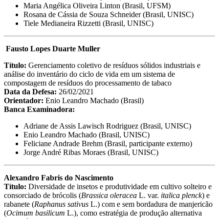
Maria Angélica Oliveira Linton (Brasil, UFSM)
Rosana de Cássia de Souza Schneider (Brasil, UNISC)
Tiele Medianeira Rizzetti (Brasil, UNISC)
Fausto Lopes Duarte Muller
Título:
Gerenciamento coletivo de resíduos sólidos industriais e
análise do inventário do ciclo de vida em um sistema de
compostagem de resíduos do processamento de tabaco
Data da Defesa:
26/02/2021
Orientador:
Enio Leandro Machado (Brasil)
Banca Examinadora:
Adriane de Assis Lawisch Rodriguez (Brasil, UNISC)
Enio Leandro Machado (Brasil, UNISC)
Feliciane Andrade Brehm (Brasil, participante externo)
Jorge André Ribas Moraes (Brasil, UNISC)
Alexandro Fabris do Nascimento
Título:
Diversidade de insetos e produtividade em cultivo solteiro e
consorciado de brócolis (
Brassica oleracea
L. var.
italica plenck
) e
rabanete (
Raphanus sativus
L.) com e sem bordadura de manjericão
(
Ocimum basilicum
L.), como estratégia de produção alternativa