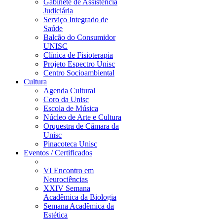
Gabinete de Assistência
Judiciária
Serviço Integrado de
Saúde
Balcão do Consumidor
UNISC
Clínica de Fisioterapia
Projeto Espectro Unisc
Centro Socioambiental
Cultura
Agenda Cultural
Coro da Unisc
Escola de Música
Núcleo de Arte e Cultura
Orquestra de Câmara da
Unisc
Pinacoteca Unisc
Eventos / Certificados
VI Encontro em
Neurociências
XXIV Semana
Acadêmica da Biologia
Semana Acadêmica da
Estética