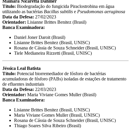
Mainara Nicaretta Dahmer
Título:
Biodegradação do fungicida Piraclostrobina em água
utilizando as bactérias
Bacillus subtilis
e
Pseudomonas aeruginosa
Data da Defesa:
27/02/2023
Orientador:
Lisianne Brittes Benitez (Brasil)
Banca Examinadora:
Daniel Joner Daroit (Brasil)
Lisianne Brittes Benitez (Brasil, UNISC)
Rosana de Cássia de Souza Schneider (Brasil, UNISC)
Tiele Medianeira Rizzetti (Brasil, UNISC)
Jéssica Leal Batista
Título:
Potencial biorremediador de fósforo de bactérias
acumuladoras de fósforo (PABs) isoladas de estações de tratamento
de efluentes industriais
Data da Defesa:
22/03/2023
Orientador:
Maria Viviane Gomes Muller (Brasil)
Banca Examinadora:
Lisianne Brittes Benitez (Brasil, UNISC)
Maria Viviane Gomes Muller (Brasil, UNISC)
Rosana de Cássia de Souza Schneider (Brasil, UNISC)
Thiago Soares Silva Ribeiro (Brasil)