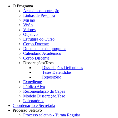
O Programa
Área de concentração
Linhas de Pesquisa
Missão
Visão
Valores
Objetivo
Estrutura do Curso
Corpo Docente
Documentos do programa
Calendário Acadêmico
Corpo Discente
Dissertações/Teses
Dissertações Defendidas
Teses Defendidas
Repositório
Expediente
Público Alvo
Recomendação da Capes
Modelo Dissertação/Tese
Laboratórios
Coordenação e Secretária
Processo Seletivo
Processo seletivo - Turma Regular