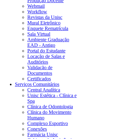
Produção Docente
Webmail
Workflow
Revistas da Unisc
Mural Eletrônico
Enquete Rematrícula
Sala Virtual
Ambiente Graduação
EAD - Antigo
Portal do Estudante
Locação de Salas e
Auditórios
Validação de
Documentos
Certificados
Serviços Comunitários
Central Analítica
Unisc Estética - Clínica e
Spa
Clínica de Odontologia
Clínica do Movimento
Humano
Complexo Esportivo
Conexões
Farmácia Unisc