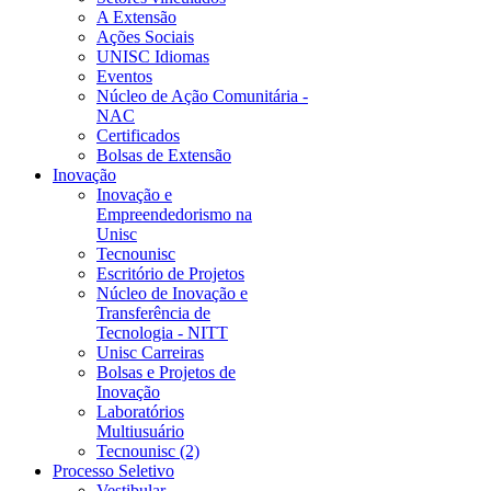
A Extensão
Ações Sociais
UNISC Idiomas
Eventos
Núcleo de Ação Comunitária -
NAC
Certificados
Bolsas de Extensão
Inovação
Inovação e
Empreendedorismo na
Unisc
Tecnounisc
Escritório de Projetos
Núcleo de Inovação e
Transferência de
Tecnologia - NITT
Unisc Carreiras
Bolsas e Projetos de
Inovação
Laboratórios
Multiusuário
Tecnounisc (2)
Processo Seletivo
Vestibular