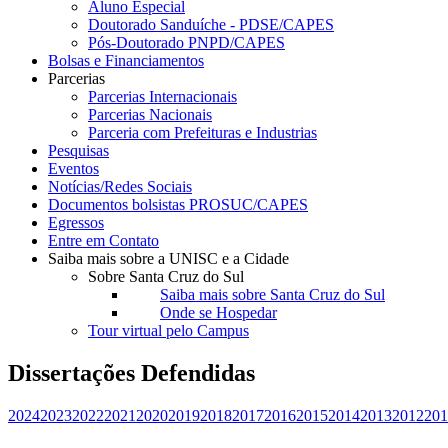
Aluno Especial
Doutorado Sanduíche - PDSE/CAPES
Pós-Doutorado PNPD/CAPES
Bolsas e Financiamentos
Parcerias
Parcerias Internacionais
Parcerias Nacionais
Parceria com Prefeituras e Industrias
Pesquisas
Eventos
Notícias/Redes Sociais
Documentos bolsistas PROSUC/CAPES
Egressos
Entre em Contato
Saiba mais sobre a UNISC e a Cidade
Sobre Santa Cruz do Sul
Saiba mais sobre Santa Cruz do Sul
Onde se Hospedar
Tour virtual pelo Campus
Dissertações Defendidas
2024
2023
2022
2021
2020
2019
2018
2017
2016
2015
2014
2013
2012
201