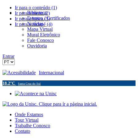
Ir para o conteúdo (1)
Biblioteca
Ir para o menu (2)
Eventos / Certificados
Ir para a busca (3)
Notícias
Ir para o rodapé (4)
Mapa Virtual
Mural Eletrônico
Fale Conosco
Ouvidoria
Entrar
Acessibilidade
Internacional
18.2°C
Santa Cruz do Sul
Onde Estamos
Tour Virtual
Trabalhe Conosco
Contato