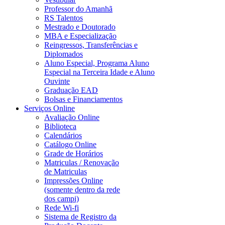
Professor do Amanhã
RS Talentos
Mestrado e Doutorado
MBA e Especialização
Reingressos, Transferências e
Diplomados
Aluno Especial, Programa Aluno
Especial na Terceira Idade e Aluno
Ouvinte
Graduação EAD
Bolsas e Financiamentos
Serviços Online
Avaliação Online
Biblioteca
Calendários
Catálogo Online
Grade de Horários
Matriculas / Renovação
de Matriculas
Impressões Online
(somente dentro da rede
dos campi)
Rede Wi-fi
Sistema de Registro da