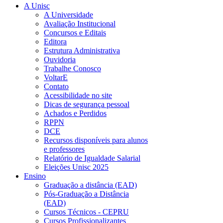
A Unisc
A Universidade
Avaliação Institucional
Concursos e Editais
Editora
Estrutura Administrativa
Ouvidoria
Trabalhe Conosco
VoltarE
Contato
Acessibilidade no site
Dicas de segurança pessoal
Achados e Perdidos
RPPN
DCE
Recursos disponíveis para alunos
e professores
Relatório de Igualdade Salarial
Eleições Unisc 2025
Ensino
Graduação a distância (EAD)
Pós-Graduação a Distância
(EAD)
Cursos Técnicos - CEPRU
Cursos Profissionalizantes