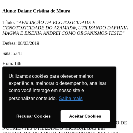
Aluna: Daiane Cristina de Moura
Título:
“
AVALIAÇÃO DA ECOTOXICIDADE E
GENOTOXICIDADE DO AZAMAX®, UTILIZANDO DAPHNIA
MAGNA E EISENIA ANDREI COMO ORGANISMOS-TESTE
”
Defesa: 08/03/2019
Sala: 5341
Hora: 14h
Banca examinadora:
Utilizamos cookies para oferecer melhor
Utilizamos cookies para oferecer melhor
Dr.
Eduardo Alexis Lobo Alcayaga
(UNISC)
experiência, melhorar o desempenho, analisar
experiência, melhorar o desempenho, analisar
Dra. Michele Hoeltz (UNISC)
Dr. Eduardo Ramos Santana (FEPAM)
como você interage em nosso site e
como você interage em nosso site e
personalizar conteúdo.
personalizar conteúdo.
Saiba mais
Saiba mais
Aluna: Jéssica Severo Ferreira
Recusar Cookies
Recusar Cookies
Aceitar Cookies
Aceitar Cookies
Título: “EFICIÊNCIA DA REMOÇÃO E RECUPERAÇÃO DE
NUTRIENTES UTILIZANDO MICROALGAS EM