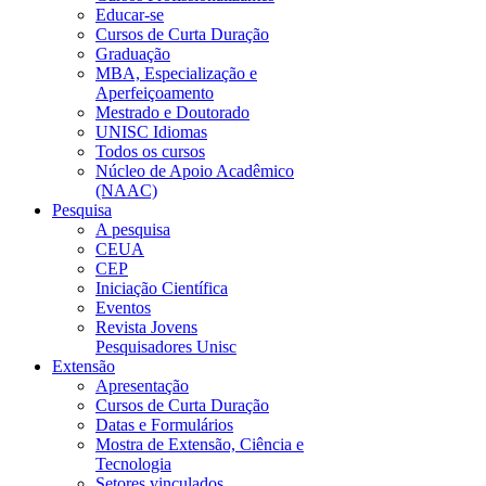
Educar-se
Cursos de Curta Duração
Graduação
MBA, Especialização e
Aperfeiçoamento
Mestrado e Doutorado
UNISC Idiomas
Todos os cursos
Núcleo de Apoio Acadêmico
(NAAC)
Pesquisa
A pesquisa
CEUA
CEP
Iniciação Científica
Eventos
Revista Jovens
Pesquisadores Unisc
Extensão
Apresentação
Cursos de Curta Duração
Datas e Formulários
Mostra de Extensão, Ciência e
Tecnologia
Setores vinculados