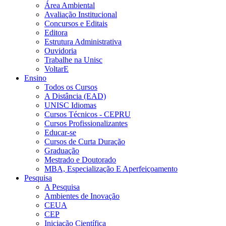
Área Ambiental
Avaliação Institucional
Concursos e Editais
Editora
Estrutura Administrativa
Ouvidoria
Trabalhe na Unisc
VoltarE
Ensino
Todos os Cursos
A Distância (EAD)
UNISC Idiomas
Cursos Técnicos - CEPRU
Cursos Profissionalizantes
Educar-se
Cursos de Curta Duração
Graduação
Mestrado e Doutorado
MBA, Especialização E Aperfeiçoamento
Pesquisa
A Pesquisa
Ambientes de Inovação
CEUA
CEP
Iniciação Científica