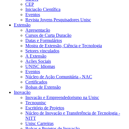
CEP
Iniciação Científica
Eventos
Revista Jovens Pesquisadores Unisc
Extensão
Apresentação
Cursos de Curta Duração
Datas e Formulários
Mostra de Extensão, Ciência e Tecnologia
Setores vinculados
A Extensão
Ações Sociais
UNISC Idiomas
Eventos
Núcleo de Ação Comunitária - NAC
Certificados
Bolsas de Extensão
Inovação
Inovação e Empreendedorismo na Unisc
Tecnounisc
Escritório de Projetos
Núcleo de Inovação e Transferência de Tecnologia -
NITT
Unisc Carreiras
Bolsas e Projetos de Inovação