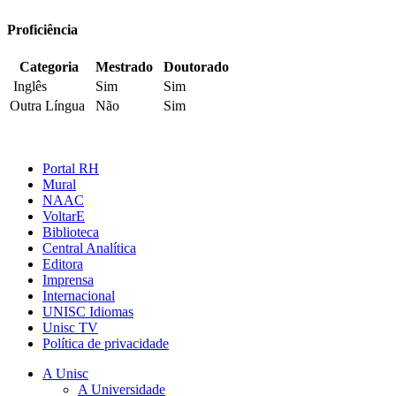
Proficiência
Categoria
Mestrado
Doutorado
Inglês
Sim
Sim
Outra Língua
Não
Sim
Portal RH
Mural
NAAC
VoltarE
Biblioteca
Central Analítica
Editora
Imprensa
Internacional
UNISC Idiomas
Unisc TV
Política de privacidade
A Unisc
A Universidade