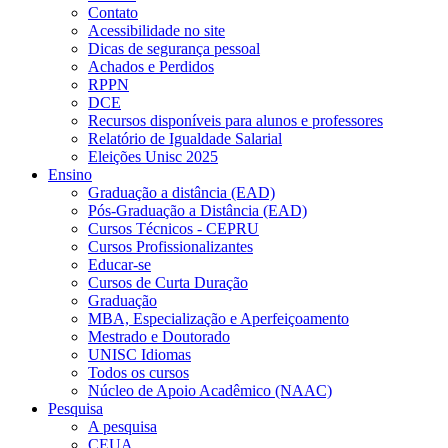
Contato
Acessibilidade no site
Dicas de segurança pessoal
Achados e Perdidos
RPPN
DCE
Recursos disponíveis para alunos e professores
Relatório de Igualdade Salarial
Eleições Unisc 2025
Ensino
Graduação a distância (EAD)
Pós-Graduação a Distância (EAD)
Cursos Técnicos - CEPRU
Cursos Profissionalizantes
Educar-se
Cursos de Curta Duração
Graduação
MBA, Especialização e Aperfeiçoamento
Mestrado e Doutorado
UNISC Idiomas
Todos os cursos
Núcleo de Apoio Acadêmico (NAAC)
Pesquisa
A pesquisa
CEUA