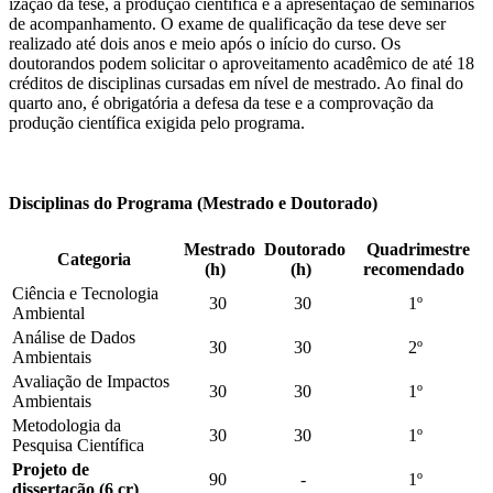
ização da tese, a produção científica e a apresentação de seminários
de acompanhamento. O exame de qualificação da tese deve ser
realizado até dois anos e meio após o início do curso. Os
doutorandos podem solicitar o aproveitamento acadêmico de até 18
créditos de disciplinas cursadas em nível de mestrado. Ao final do
quarto ano, é obrigatória a defesa da tese e a comprovação da
produção científica exigida pelo programa.
Disciplinas do Programa (Mestrado e Doutorado)
Mestrado
Doutorado
Quadrimestre
Categoria
(h)
(h)
recomendado
Ciência e Tecnologia
30
30
1º
Ambiental
Análise de Dados
30
30
2º
Ambientais
Avaliação de Impactos
30
30
1º
Ambientais
Metodologia da
30
30
1º
Pesquisa Científica
Projeto de
90
-
1º
dissertação (6 cr)