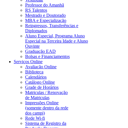
Professor do Amanhã
RS Talentos
Mestrado e Doutorado
MBA e Especialização
Reingressos, Transferências e
Diplomados
Aluno Especial, Programa Aluno
Especial na Terceira Idade e Aluno
Ouvinte
Graduação EAD
Bolsas e Financiamentos
Serviços Online
Avaliação Online
Biblioteca
Calendários
Catálogo Online
Grade de Horários
Matriculas / Renovação
de Matriculas
Impressões Online
(somente dentro da rede
dos campi)
Rede Wi-fi
Sistema de Registro da