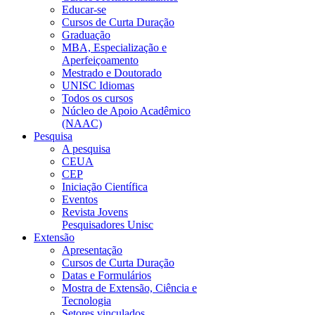
Educar-se
Cursos de Curta Duração
Graduação
MBA, Especialização e
Aperfeiçoamento
Mestrado e Doutorado
UNISC Idiomas
Todos os cursos
Núcleo de Apoio Acadêmico
(NAAC)
Pesquisa
A pesquisa
CEUA
CEP
Iniciação Científica
Eventos
Revista Jovens
Pesquisadores Unisc
Extensão
Apresentação
Cursos de Curta Duração
Datas e Formulários
Mostra de Extensão, Ciência e
Tecnologia
Setores vinculados