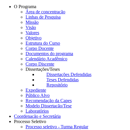
O Programa
Área de concentração
Linhas de Pesquisa
Missão
Visão
Valores
Objetivo
Estrutura do Curso
Corpo Docente
Documentos do programa
Calendário Acadêmico
Corpo Discente
Dissertações/Teses
Dissertações Defendidas
Teses Defendidas
Repositório
Expediente
Público Alvo
Recomendação da Capes
Modelo Dissertação/Tese
Laboratórios
Coordenação e Secretária
Processo Seletivo
Processo seletivo - Turma Regular