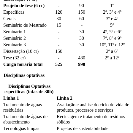
Projeto de tese (6 cr)
-
90
1º
Específicas
120
150
2º, 3º e 4º
Gerais
30
60
3º e 4º
Seminário de Mestrado
15
-
5º
Seminário 1
-
30
4º, 5º e 6º
Seminário 2
-
30
7º, 8º e 9º
Seminário 3
-
30
10º, 11º e 12º
Dissertação (10 cr)
150
-
2º a 6º
Tese (32 cr)
-
480
2º a 12º
Carga horária total
525
990
Disciplinas optativas
Disciplinas Optativas
específicas (totas de 30h)
Linha 1
Linha 2
Tratamento de águas
Avaliação e análise do ciclo de vida de
residuárias
produtos, processos e serviços
Tratamento de águas de
Reciclagem e tratamento de resíduos
abastecimento
sólidos
Tecnologias limpas
Projetos de sustentabilidade