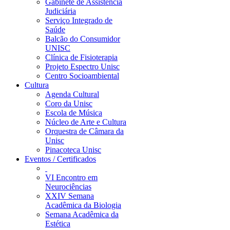
Gabinete de Assistência
Judiciária
Serviço Integrado de
Saúde
Balcão do Consumidor
UNISC
Clínica de Fisioterapia
Projeto Espectro Unisc
Centro Socioambiental
Cultura
Agenda Cultural
Coro da Unisc
Escola de Música
Núcleo de Arte e Cultura
Orquestra de Câmara da
Unisc
Pinacoteca Unisc
Eventos / Certificados
VI Encontro em
Neurociências
XXIV Semana
Acadêmica da Biologia
Semana Acadêmica da
Estética