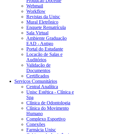
Produção Docente
Webmail
Workflow
Revistas da Unisc
Mural Eletrônico
Enquete Rematrícula
Sala Virtual
Ambiente Graduação
EAD - Antigo
Portal do Estudante
Locação de Salas e
Auditórios
Validação de
Documentos
Certificados
Serviços Comunitários
Central Analítica
Unisc Estética - Clínica e
Spa
Clínica de Odontologia
Clínica do Movimento
Humano
Complexo Esportivo
Conexões
Farmácia Unisc