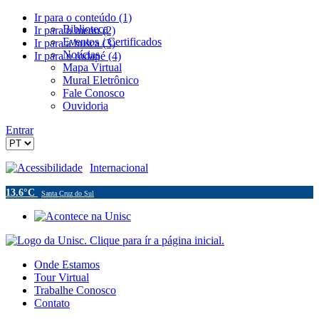
Ir para o conteúdo (1)
Biblioteca
Ir para o menu (2)
Eventos / Certificados
Ir para a busca (3)
Notícias
Ir para o rodapé (4)
Mapa Virtual
Mural Eletrônico
Fale Conosco
Ouvidoria
Entrar
Acessibilidade
Internacional
13.6°C
Santa Cruz do Sul
Onde Estamos
Tour Virtual
Trabalhe Conosco
Contato