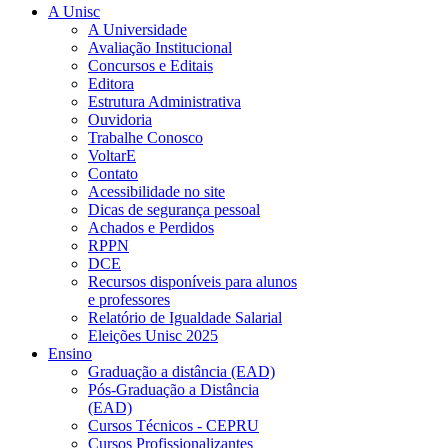
A Unisc
A Universidade
Avaliação Institucional
Concursos e Editais
Editora
Estrutura Administrativa
Ouvidoria
Trabalhe Conosco
VoltarE
Contato
Acessibilidade no site
Dicas de segurança pessoal
Achados e Perdidos
RPPN
DCE
Recursos disponíveis para alunos
e professores
Relatório de Igualdade Salarial
Eleições Unisc 2025
Ensino
Graduação a distância (EAD)
Pós-Graduação a Distância
(EAD)
Cursos Técnicos - CEPRU
Cursos Profissionalizantes