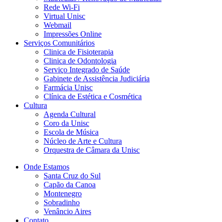
Rede Wi-Fi
Virtual Unisc
Webmail
Impressões Online
Serviços Comunitários
Clinica de Fisioterapia
Clinica de Odontologia
Serviço Integrado de Saúde
Gabinete de Assistência Judiciária
Farmácia Unisc
Clínica de Estética e Cosmética
Cultura
Agenda Cultural
Coro da Unisc
Escola de Música
Núcleo de Arte e Cultura
Orquestra de Câmara da Unisc
Onde Estamos
Santa Cruz do Sul
Capão da Canoa
Montenegro
Sobradinho
Venâncio Aires
Contato