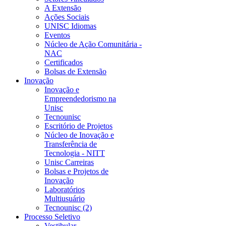
A Extensão
Ações Sociais
UNISC Idiomas
Eventos
Núcleo de Ação Comunitária -
NAC
Certificados
Bolsas de Extensão
Inovação
Inovação e
Empreendedorismo na
Unisc
Tecnounisc
Escritório de Projetos
Núcleo de Inovação e
Transferência de
Tecnologia - NITT
Unisc Carreiras
Bolsas e Projetos de
Inovação
Laboratórios
Multiusuário
Tecnounisc (2)
Processo Seletivo
Vestibular