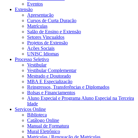
Eventos
Extensão
Apresentação
Cursos de Curta Duração
Matrículas
Salão de Ensino e Extensão
Setores Vincualdos
Projetos de Extensão
Ações Sociais
UNISC Idiomas
Processo Seletivo
Vestibular
Vestibular Complementar
Mestrado e Doutorado
MBA E Especialização
Reingressos, Transferências e Diplomados
Bolsas e Financiamentos
Aluno Especial e Programa Aluno Especial na Terceira
Idade
Serviços Online
Biblioteca
Catálogo Online
Manual de Formatura
Mural Eletrônico
Matriculas / Renovação de Matriculas