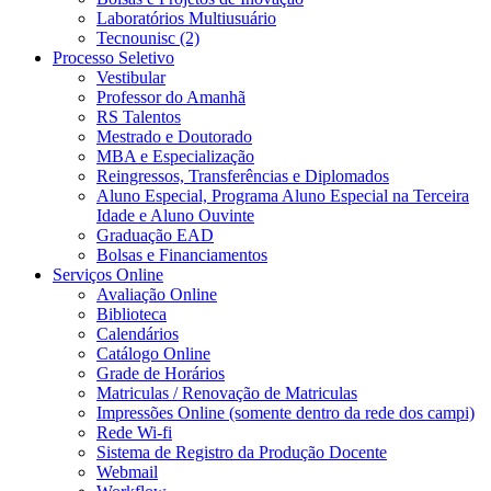
Laboratórios Multiusuário
Tecnounisc (2)
Processo Seletivo
Vestibular
Professor do Amanhã
RS Talentos
Mestrado e Doutorado
MBA e Especialização
Reingressos, Transferências e Diplomados
Aluno Especial, Programa Aluno Especial na Terceira
Idade e Aluno Ouvinte
Graduação EAD
Bolsas e Financiamentos
Serviços Online
Avaliação Online
Biblioteca
Calendários
Catálogo Online
Grade de Horários
Matriculas / Renovação de Matriculas
Impressões Online (somente dentro da rede dos campi)
Rede Wi-fi
Sistema de Registro da Produção Docente
Webmail