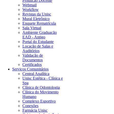
Produção Docente
Webmail
Workflow
Revistas da Unisc
Mural Eletrônico
Enquete Rematrícula
Sala Virtual
Ambiente Graduação
EAD - Antigo
Portal do Estudante
Locação de Salas e
Auditórios
Validação de
Documentos
Certificados
Serviços Comunitários
Central Analítica
Unisc Estética - Clínica e
Spa
Clínica de Odontologia
Clínica do Movimento
Humano
Complexo Esportivo
Conexões
Farmácia Unisc