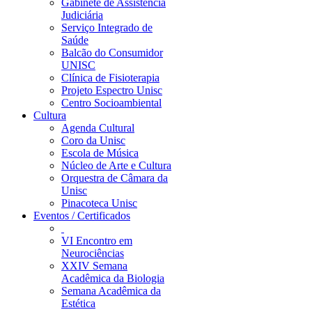
Gabinete de Assistência
Judiciária
Serviço Integrado de
Saúde
Balcão do Consumidor
UNISC
Clínica de Fisioterapia
Projeto Espectro Unisc
Centro Socioambiental
Cultura
Agenda Cultural
Coro da Unisc
Escola de Música
Núcleo de Arte e Cultura
Orquestra de Câmara da
Unisc
Pinacoteca Unisc
Eventos / Certificados
VI Encontro em
Neurociências
XXIV Semana
Acadêmica da Biologia
Semana Acadêmica da
Estética