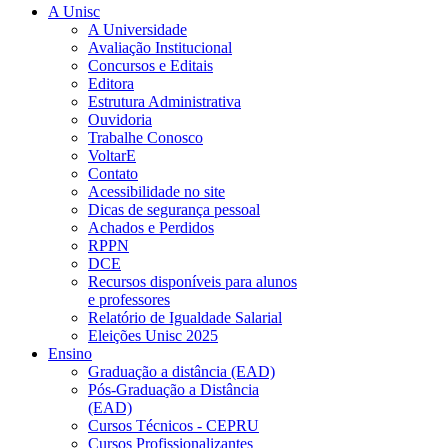
A Unisc
A Universidade
Avaliação Institucional
Concursos e Editais
Editora
Estrutura Administrativa
Ouvidoria
Trabalhe Conosco
VoltarE
Contato
Acessibilidade no site
Dicas de segurança pessoal
Achados e Perdidos
RPPN
DCE
Recursos disponíveis para alunos
e professores
Relatório de Igualdade Salarial
Eleições Unisc 2025
Ensino
Graduação a distância (EAD)
Pós-Graduação a Distância
(EAD)
Cursos Técnicos - CEPRU
Cursos Profissionalizantes