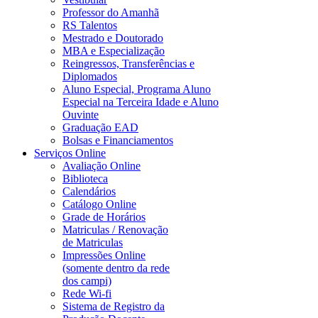
Professor do Amanhã
RS Talentos
Mestrado e Doutorado
MBA e Especialização
Reingressos, Transferências e
Diplomados
Aluno Especial, Programa Aluno
Especial na Terceira Idade e Aluno
Ouvinte
Graduação EAD
Bolsas e Financiamentos
Serviços Online
Avaliação Online
Biblioteca
Calendários
Catálogo Online
Grade de Horários
Matriculas / Renovação
de Matriculas
Impressões Online
(somente dentro da rede
dos campi)
Rede Wi-fi
Sistema de Registro da