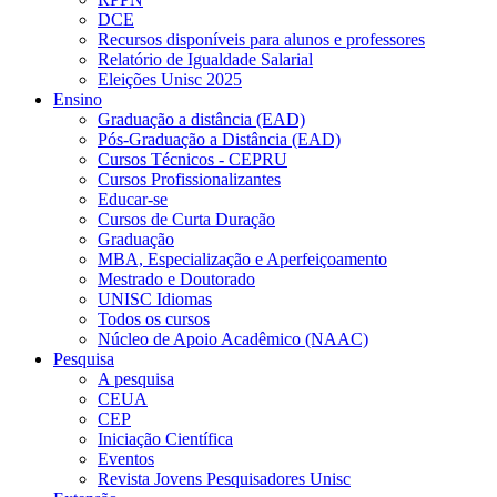
DCE
Recursos disponíveis para alunos e professores
Relatório de Igualdade Salarial
Eleições Unisc 2025
Ensino
Graduação a distância (EAD)
Pós-Graduação a Distância (EAD)
Cursos Técnicos - CEPRU
Cursos Profissionalizantes
Educar-se
Cursos de Curta Duração
Graduação
MBA, Especialização e Aperfeiçoamento
Mestrado e Doutorado
UNISC Idiomas
Todos os cursos
Núcleo de Apoio Acadêmico (NAAC)
Pesquisa
A pesquisa
CEUA
CEP
Iniciação Científica
Eventos
Revista Jovens Pesquisadores Unisc