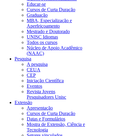
Educar-se
Cursos de Curta Duração
Graduação
MBA, Especialização e
Aperfeiçoamento
Mestrado e Doutorado
UNISC Idiomas
Todos os cursos
Núcleo de Apoio Acadêmico
(NAAC)
Pesquisa
A pesquisa
CEUA
CEP
Iniciação Científica
Eventos
Revista Jovens
Pesquisadores Unisc
Extensão
Apresentação
Cursos de Curta Duração
Datas e Formulários
Mostra de Extensão, Ciência e
Tecnologia
Setores vinculados