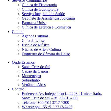
Serviços Comunitários
Clinica de Fisioterapia
Clinica de Odontologia
Serviço Integrado de Saúde
Gabinete de Assistência Judiciária
Farmácia Unisc
Clínica de Estética e Cosmética
Cultura
Agenda Cultural
Coro da Unisc
Escola de Música
Núcleo de Arte e Cultura
Orquestra de Câmara da Unisc
Onde Estamos
Santa Cruz do Sul
Capão da Canoa
Montenegro
Sobradinho
Venâncio Aires
Contato
Endereço: Av. Independência, 2293 - Universitário,
Santa Cruz do Sul - RS, 96815-900
Telefone: +55 (51) 3717-7300
WhatsApp: +55 (51) 3717-7425