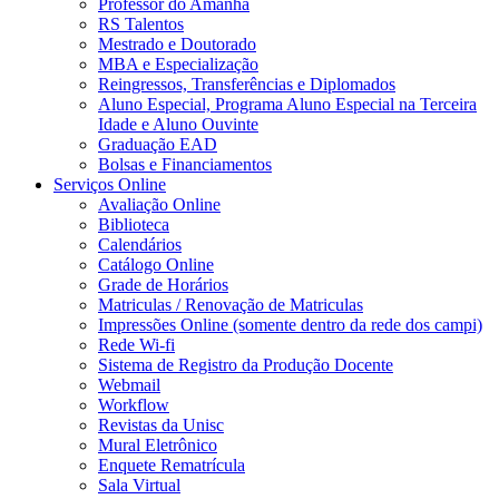
Professor do Amanhã
RS Talentos
Mestrado e Doutorado
MBA e Especialização
Reingressos, Transferências e Diplomados
Aluno Especial, Programa Aluno Especial na Terceira
Idade e Aluno Ouvinte
Graduação EAD
Bolsas e Financiamentos
Serviços Online
Avaliação Online
Biblioteca
Calendários
Catálogo Online
Grade de Horários
Matriculas / Renovação de Matriculas
Impressões Online (somente dentro da rede dos campi)
Rede Wi-fi
Sistema de Registro da Produção Docente
Webmail
Workflow
Revistas da Unisc
Mural Eletrônico
Enquete Rematrícula
Sala Virtual