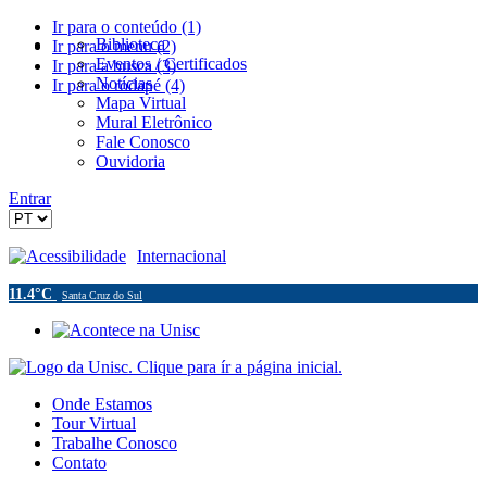
Ir para o conteúdo (1)
Biblioteca
Ir para o menu (2)
Eventos / Certificados
Ir para a busca (3)
Notícias
Ir para o rodapé (4)
Mapa Virtual
Mural Eletrônico
Fale Conosco
Ouvidoria
Entrar
Acessibilidade
Internacional
11.4°C
Santa Cruz do Sul
Onde Estamos
Tour Virtual
Trabalhe Conosco
Contato