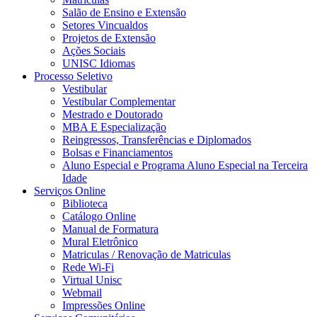
Salão de Ensino e Extensão
Setores Vincualdos
Projetos de Extensão
Ações Sociais
UNISC Idiomas
Processo Seletivo
Vestibular
Vestibular Complementar
Mestrado e Doutorado
MBA E Especialização
Reingressos, Transferências e Diplomados
Bolsas e Financiamentos
Aluno Especial e Programa Aluno Especial na Terceira
Idade
Serviços Online
Biblioteca
Catálogo Online
Manual de Formatura
Mural Eletrônico
Matriculas / Renovação de Matriculas
Rede Wi-Fi
Virtual Unisc
Webmail
Impressões Online