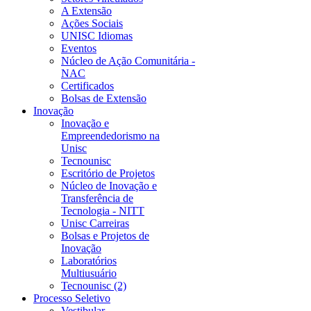
A Extensão
Ações Sociais
UNISC Idiomas
Eventos
Núcleo de Ação Comunitária -
NAC
Certificados
Bolsas de Extensão
Inovação
Inovação e
Empreendedorismo na
Unisc
Tecnounisc
Escritório de Projetos
Núcleo de Inovação e
Transferência de
Tecnologia - NITT
Unisc Carreiras
Bolsas e Projetos de
Inovação
Laboratórios
Multiusuário
Tecnounisc (2)
Processo Seletivo
Vestibular