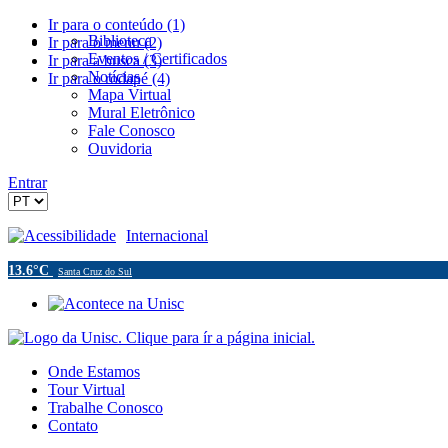
Ir para o conteúdo (1)
Biblioteca
Ir para o menu (2)
Eventos / Certificados
Ir para a busca (3)
Notícias
Ir para o rodapé (4)
Mapa Virtual
Mural Eletrônico
Fale Conosco
Ouvidoria
Entrar
Acessibilidade
Internacional
13.6°C
Santa Cruz do Sul
Onde Estamos
Tour Virtual
Trabalhe Conosco
Contato