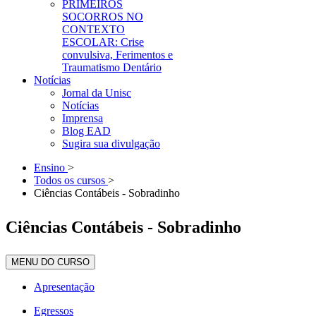
PRIMEIROS
SOCORROS NO
CONTEXTO
ESCOLAR: Crise
convulsiva, Ferimentos e
Traumatismo Dentário
Notícias
Jornal da Unisc
Notícias
Imprensa
Blog EAD
Sugira sua divulgação
Ensino
>
Todos os cursos
>
Ciências Contábeis - Sobradinho
Ciências Contábeis - Sobradinho
MENU DO CURSO
Apresentação
Egressos