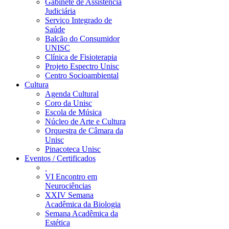
Gabinete de Assistência
Judiciária
Serviço Integrado de
Saúde
Balcão do Consumidor
UNISC
Clínica de Fisioterapia
Projeto Espectro Unisc
Centro Socioambiental
Cultura
Agenda Cultural
Coro da Unisc
Escola de Música
Núcleo de Arte e Cultura
Orquestra de Câmara da
Unisc
Pinacoteca Unisc
Eventos / Certificados
VI Encontro em
Neurociências
XXIV Semana
Acadêmica da Biologia
Semana Acadêmica da
Estética