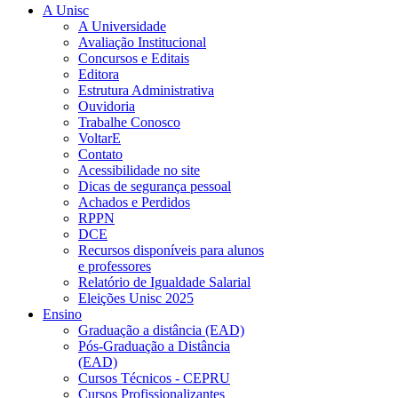
A Unisc
A Universidade
Avaliação Institucional
Concursos e Editais
Editora
Estrutura Administrativa
Ouvidoria
Trabalhe Conosco
VoltarE
Contato
Acessibilidade no site
Dicas de segurança pessoal
Achados e Perdidos
RPPN
DCE
Recursos disponíveis para alunos
e professores
Relatório de Igualdade Salarial
Eleições Unisc 2025
Ensino
Graduação a distância (EAD)
Pós-Graduação a Distância
(EAD)
Cursos Técnicos - CEPRU
Cursos Profissionalizantes