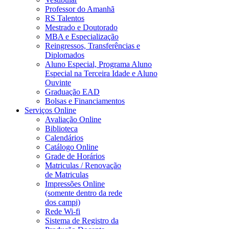
Professor do Amanhã
RS Talentos
Mestrado e Doutorado
MBA e Especialização
Reingressos, Transferências e
Diplomados
Aluno Especial, Programa Aluno
Especial na Terceira Idade e Aluno
Ouvinte
Graduação EAD
Bolsas e Financiamentos
Serviços Online
Avaliação Online
Biblioteca
Calendários
Catálogo Online
Grade de Horários
Matriculas / Renovação
de Matriculas
Impressões Online
(somente dentro da rede
dos campi)
Rede Wi-fi
Sistema de Registro da