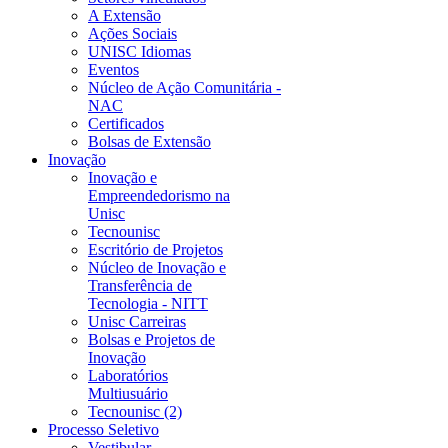
A Extensão
Ações Sociais
UNISC Idiomas
Eventos
Núcleo de Ação Comunitária -
NAC
Certificados
Bolsas de Extensão
Inovação
Inovação e
Empreendedorismo na
Unisc
Tecnounisc
Escritório de Projetos
Núcleo de Inovação e
Transferência de
Tecnologia - NITT
Unisc Carreiras
Bolsas e Projetos de
Inovação
Laboratórios
Multiusuário
Tecnounisc (2)
Processo Seletivo
Vestibular