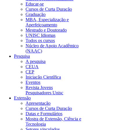
Educar-se
Cursos de Curta Duração
Graduação
MBA, Especialização e
Aperfeiçoamento
Mestrado e Doutorado
UNISC Idiomas
Todos os cursos
Núcleo de Apoio Acadêmico
(NAAC)
Pesquisa
A pesquisa
CEUA
CEP
Iniciação Científica
Eventos
Revista Jovens
Pesquisadores Unisc
Extensão
Apresentação
Cursos de Curta Duração
Datas e Formulários
Mostra de Extensão, Ciência e
Tecnologia
Setores vinculados