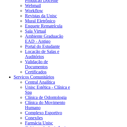
Produção Docente
Webmail
Workflow
Revistas da Unisc
Mural Eletrônico
Enquete Rematrícula
Sala Virtual
Ambiente Graduação
EAD - Antigo
Portal do Estudante
Locação de Salas e
Auditórios
Validação de
Documentos
Certificados
Serviços Comunitários
Central Analítica
Unisc Estética - Clínica e
Spa
Clínica de Odontologia
Clínica do Movimento
Humano
Complexo Esportivo
Conexões
Farmácia Unisc