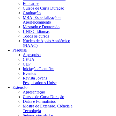
Educar-se
Cursos de Curta Duração
Graduação
MBA, Especialização e
Aperfeiçoamento
Mestrado e Doutorado
UNISC Idiomas
Todos os cursos
Núcleo de Apoio Acadêmico
(NAAC)
Pesquisa
A pesquisa
CEUA
CEP
Iniciação Científica
Eventos
Revista Jovens
Pesquisadores Unisc
Extensão
Apresentação
Cursos de Curta Duração
Datas e Formulários
Mostra de Extensão, Ciência e
Tecnologia
Setores vinculados