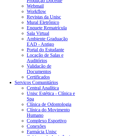
Produção Docente
Webmail
Workflow
Revistas da Unisc
Mural Eletrônico
Enquete Rematrícula
Sala Virtual
Ambiente Graduação
EAD - Antigo
Portal do Estudante
Locação de Salas e
Auditórios
Validação de
Documentos
Certificados
Serviços Comunitários
Central Analítica
Unisc Estética - Clínica e
Spa
Clínica de Odontologia
Clínica do Movimento
Humano
Complexo Esportivo
Conexões
Farmácia Unisc