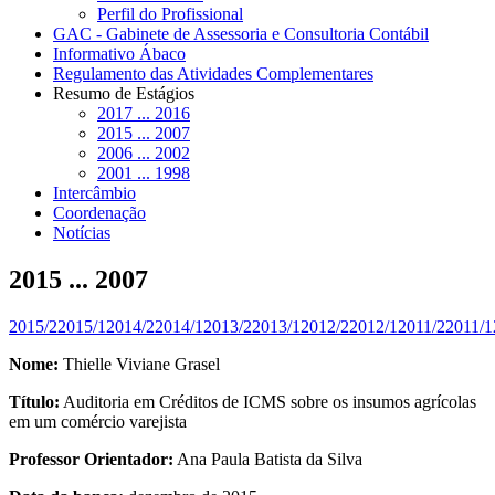
Perfil do Profissional
GAC - Gabinete de Assessoria e Consultoria Contábil
Informativo Ábaco
Regulamento das Atividades Complementares
Resumo de Estágios
2017 ... 2016
2015 ... 2007
2006 ... 2002
2001 ... 1998
Intercâmbio
Coordenação
Notícias
2015 ... 2007
2015/2
2015/1
2014/2
2014/1
2013/2
2013/1
2012/2
2012/1
2011/2
2011/1
Nome:
Thielle Viviane Grasel
Título:
Auditoria em Créditos de ICMS sobre os insumos agrícolas
em um comércio varejista
Professor Orientador:
Ana Paula Batista da Silva