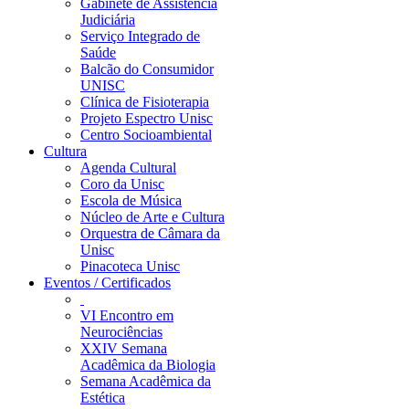
Gabinete de Assistência
Judiciária
Serviço Integrado de
Saúde
Balcão do Consumidor
UNISC
Clínica de Fisioterapia
Projeto Espectro Unisc
Centro Socioambiental
Cultura
Agenda Cultural
Coro da Unisc
Escola de Música
Núcleo de Arte e Cultura
Orquestra de Câmara da
Unisc
Pinacoteca Unisc
Eventos / Certificados
VI Encontro em
Neurociências
XXIV Semana
Acadêmica da Biologia
Semana Acadêmica da
Estética