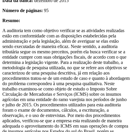
Data da banca:
dezembro de 2015
Número de páginas:
95
Resumo:
A auditoria tem como objetivo verificar se as atividades realizadas
estão em conformidade com as disposições estabelecidas pela
administração e pela legislação, além de averiguar se elas estão
sendo executadas de maneira eficaz. Neste sentido, a auditoria
tributária segue os mesmo preceitos, porém ela busca verificar se a
entidade cumpre com suas obrigações fiscais, de acordo com o que
determina a legislação vigente. Para a realização deste trabalho, a
metodologia de pesquisa utilizada, no que se refere aos objetivos se
caracterizou de uma pesquisa descritiva, já em relação aos
procedimentos tratou-se de um estudo de caso e quanto à abordagem
do problema correspondeu à uma pesquisa qualitativa. Neste
trabalho examinou-se como objeto de estudo o Imposto Sobre
Circulação de Mercadorias e Serviços (ICMS) sobre os insumos
agrícolas em uma entidade do ramo varejista nos períodos de junho
e julho de 2015. Os procedimentos utilizados para esta auditoria
foram o exame de documentos, cálculos, a escrituração, a
observação, e o uso de entrevistas. Por meio dos procedimentos
aplicados, verificou-se que a empresa esta realizando de maneira
adequada o aproveitamento do ICMS em suas operações de compra
de insumos agrícolas nos Estados do sul do Brasil, porém se