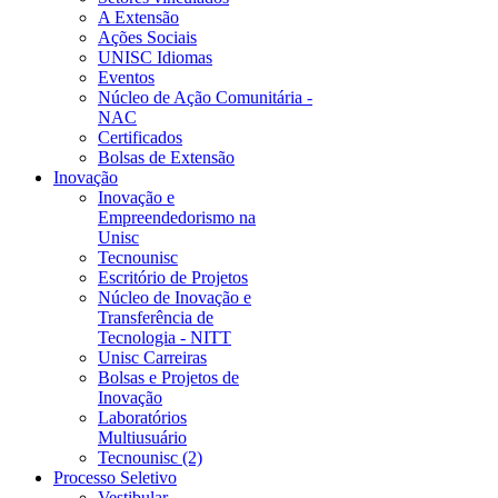
A Extensão
Ações Sociais
UNISC Idiomas
Eventos
Núcleo de Ação Comunitária -
NAC
Certificados
Bolsas de Extensão
Inovação
Inovação e
Empreendedorismo na
Unisc
Tecnounisc
Escritório de Projetos
Núcleo de Inovação e
Transferência de
Tecnologia - NITT
Unisc Carreiras
Bolsas e Projetos de
Inovação
Laboratórios
Multiusuário
Tecnounisc (2)
Processo Seletivo
Vestibular