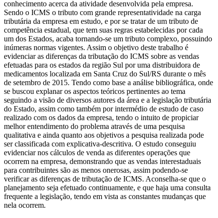
conhecimento acerca da atividade desenvolvida pela empresa.
Sendo o ICMS o tributo com grande representatividade na carga
tributária da empresa em estudo, e por se tratar de um tributo de
competência estadual, que tem suas regras estabelecidas por cada
um dos Estados, acaba tornando-se um tributo complexo, possuindo
inúmeras normas vigentes. Assim o objetivo deste trabalho é
evidenciar as diferenças da tributação do ICMS sobre as vendas
efetuadas para os estados da região Sul por uma distribuidora de
medicamentos localizada em Santa Cruz do Sul/RS durante o mês
de setembro de 2015. Tendo como base a análise bibliográfica, onde
se buscou explanar os aspectos teóricos pertinentes ao tema
seguindo a visão de diversos autores da área e a legislação tributária
do Estado, assim como também por intermédio de estudo de caso
realizado com os dados da empresa, tendo o intuito de propiciar
melhor entendimento do problema através de uma pesquisa
qualitativa e ainda quanto aos objetivos a pesquisa realizada pode
ser classificada com explicativa-descritiva. O estudo conseguiu
evidenciar nos cálculos de venda as diferentes operações que
ocorrem na empresa, demonstrando que as vendas interestaduais
para contribuintes são as menos onerosas, assim podendo-se
verificar as diferenças de tributação de ICMS. Aconselha-se que o
planejamento seja efetuado continuamente, e que haja uma consulta
frequente a legislação, tendo em vista as constantes mudanças que
nela ocorrem.