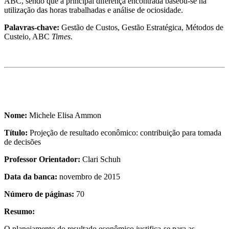
ABC, sendo que a principal diferença encontrada baseou-se na
utilização das horas trabalhadas e análise de ociosidade.
Palavras-chave:
Gestão de Custos, Gestão Estratégica, Métodos de
Custeio, ABC
Times
.
Nome:
Michele Elisa Ammon
Título:
Projeção de resultado econômico: contribuição para tomada
de decisões
Professor Orientador:
Clari Schuh
Data da banca:
novembro de 2015
Número de páginas:
70
Resumo:
O planejamento do resultado econômico justifica-se para as