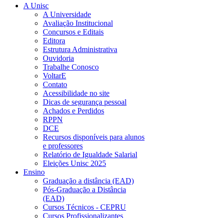
A Unisc
A Universidade
Avaliação Institucional
Concursos e Editais
Editora
Estrutura Administrativa
Ouvidoria
Trabalhe Conosco
VoltarE
Contato
Acessibilidade no site
Dicas de segurança pessoal
Achados e Perdidos
RPPN
DCE
Recursos disponíveis para alunos
e professores
Relatório de Igualdade Salarial
Eleições Unisc 2025
Ensino
Graduação a distância (EAD)
Pós-Graduação a Distância
(EAD)
Cursos Técnicos - CEPRU
Cursos Profissionalizantes