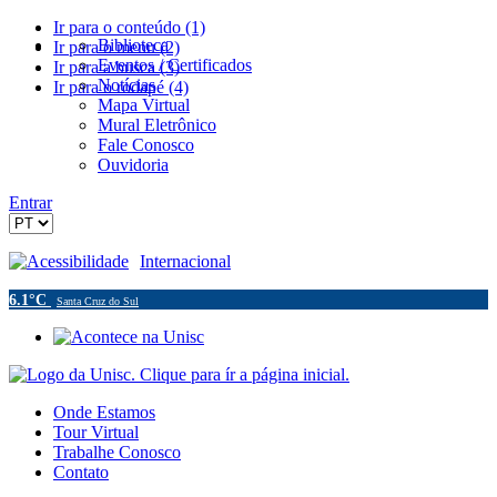
Ir para o conteúdo (1)
Biblioteca
Ir para o menu (2)
Eventos / Certificados
Ir para a busca (3)
Notícias
Ir para o rodapé (4)
Mapa Virtual
Mural Eletrônico
Fale Conosco
Ouvidoria
Entrar
Acessibilidade
Internacional
6.1°C
Santa Cruz do Sul
Onde Estamos
Tour Virtual
Trabalhe Conosco
Contato