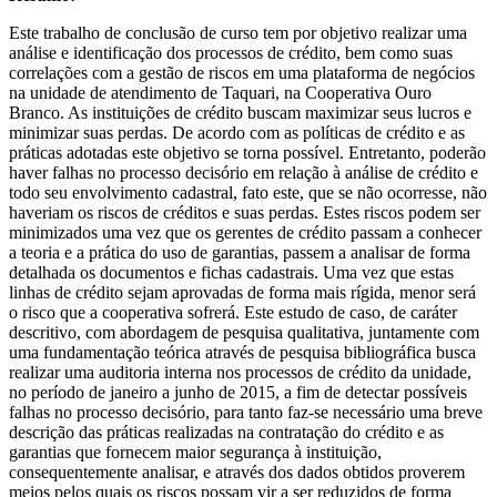
Este trabalho de conclusão de curso tem por objetivo realizar uma
análise e identificação dos processos de crédito, bem como suas
correlações com a gestão de riscos em uma plataforma de negócios
na unidade de atendimento de Taquari, na Cooperativa Ouro
Branco. As instituições de crédito buscam maximizar seus lucros e
minimizar suas perdas. De acordo com as políticas de crédito e as
práticas adotadas este objetivo se torna possível. Entretanto, poderão
haver falhas no processo decisório em relação à análise de crédito e
todo seu envolvimento cadastral, fato este, que se não ocorresse, não
haveriam os riscos de créditos e suas perdas. Estes riscos podem ser
minimizados uma vez que os gerentes de crédito passam a conhecer
a teoria e a prática do uso de garantias, passem a analisar de forma
detalhada os documentos e fichas cadastrais. Uma vez que estas
linhas de crédito sejam aprovadas de forma mais rígida, menor será
o risco que a cooperativa sofrerá. Este estudo de caso, de caráter
descritivo, com abordagem de pesquisa qualitativa, juntamente com
uma fundamentação teórica através de pesquisa bibliográfica busca
realizar uma auditoria interna nos processos de crédito da unidade,
no período de janeiro a junho de 2015, a fim de detectar possíveis
falhas no processo decisório, para tanto faz-se necessário uma breve
descrição das práticas realizadas na contratação do crédito e as
garantias que fornecem maior segurança à instituição,
consequentemente analisar, e através dos dados obtidos proverem
meios pelos quais os riscos possam vir a ser reduzidos de forma