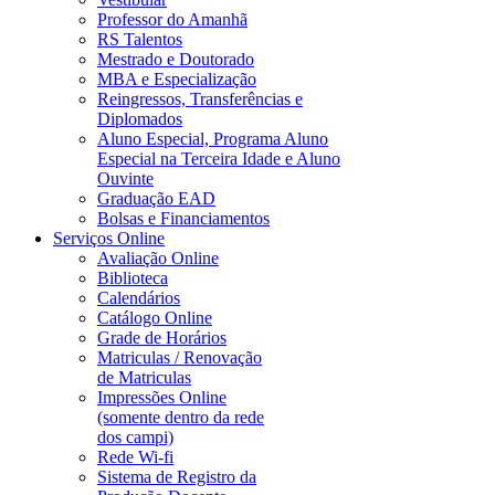
Professor do Amanhã
RS Talentos
Mestrado e Doutorado
MBA e Especialização
Reingressos, Transferências e
Diplomados
Aluno Especial, Programa Aluno
Especial na Terceira Idade e Aluno
Ouvinte
Graduação EAD
Bolsas e Financiamentos
Serviços Online
Avaliação Online
Biblioteca
Calendários
Catálogo Online
Grade de Horários
Matriculas / Renovação
de Matriculas
Impressões Online
(somente dentro da rede
dos campi)
Rede Wi-fi
Sistema de Registro da