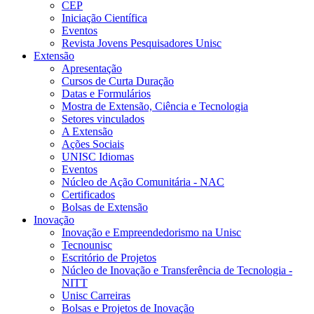
CEP
Iniciação Científica
Eventos
Revista Jovens Pesquisadores Unisc
Extensão
Apresentação
Cursos de Curta Duração
Datas e Formulários
Mostra de Extensão, Ciência e Tecnologia
Setores vinculados
A Extensão
Ações Sociais
UNISC Idiomas
Eventos
Núcleo de Ação Comunitária - NAC
Certificados
Bolsas de Extensão
Inovação
Inovação e Empreendedorismo na Unisc
Tecnounisc
Escritório de Projetos
Núcleo de Inovação e Transferência de Tecnologia -
NITT
Unisc Carreiras
Bolsas e Projetos de Inovação