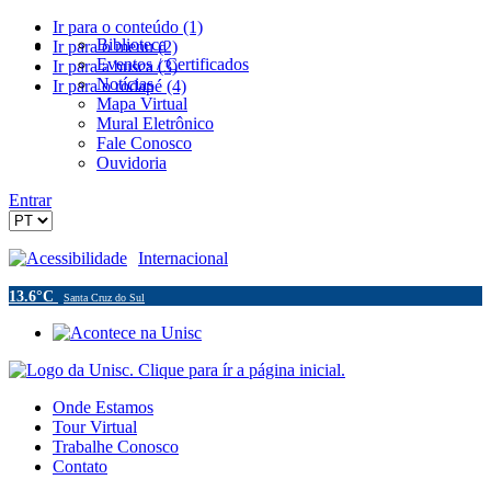
Ir para o conteúdo (1)
Biblioteca
Ir para o menu (2)
Eventos / Certificados
Ir para a busca (3)
Notícias
Ir para o rodapé (4)
Mapa Virtual
Mural Eletrônico
Fale Conosco
Ouvidoria
Entrar
Acessibilidade
Internacional
13.6°C
Santa Cruz do Sul
Onde Estamos
Tour Virtual
Trabalhe Conosco
Contato