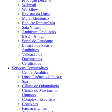
Produção Docente
Webmail
Workflow
Revistas da Unisc
Mural Eletrônico
Enquete Rematrícula
Sala Virtual
Ambiente Graduação
EAD - Antigo
Portal do Estudante
Locação de Salas e
Auditórios
Validação de
Documentos
Certificados
Serviços Comunitários
Central Analítica
Unisc Estética - Clínica e
Spa
Clínica de Odontologia
Clínica do Movimento
Humano
Complexo Esportivo
Conexões
Farmácia Unisc