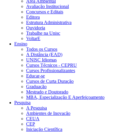
Área Ambiental
Avaliação Institucional
Concursos e Editais
Editora
Estrutura Administrativa
Ouvidoria
Trabalhe na Unisc
VoltarE
Ensino
Todos os Cursos
A Distância (EAD)
UNISC Idiomas
Cursos Técnicos - CEPRU
Cursos Profissionalizantes
Educar-se
Cursos de Curta Duração
Graduação
Mestrado e Doutorado
MBA, Especialização E Aperfeiçoamento
Pesquisa
A Pesquisa
Ambientes de Inovação
CEUA
CEP
Iniciação Científica