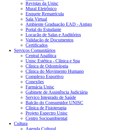
Revistas da Unisc
Mural Eletrônico
Enquete Rematrícula
Sala Virtual
Ambiente Graduação EAD - Antigo
Portal do Estudante
Locação de Salas e Auditórios
Validação de Documentos
Certificados
Serviços Comunitários
Central Analítica
Unisc Estética - Clínica e Spa
Clínica de Odontologia
Clínica do Movimento Humano
Complexo Esportivo
Conexões
Farmácia Unisc
Gabinete de Assistência Judiciária
Serviço Integrado de Saúde
Balcão do Consumidor UNISC
Clínica de Fisioterapia
Projeto Espectro Unisc
Centro Socioambiental
Cultura
Agenda Cultural