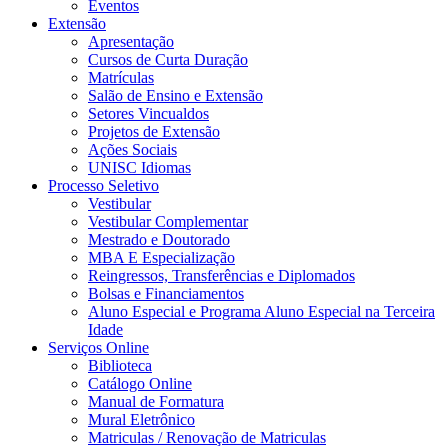
Eventos
Extensão
Apresentação
Cursos de Curta Duração
Matrículas
Salão de Ensino e Extensão
Setores Vincualdos
Projetos de Extensão
Ações Sociais
UNISC Idiomas
Processo Seletivo
Vestibular
Vestibular Complementar
Mestrado e Doutorado
MBA E Especialização
Reingressos, Transferências e Diplomados
Bolsas e Financiamentos
Aluno Especial e Programa Aluno Especial na Terceira
Idade
Serviços Online
Biblioteca
Catálogo Online
Manual de Formatura
Mural Eletrônico
Matriculas / Renovação de Matriculas