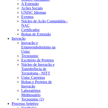
A Extensão
Ações Sociais
UNISC Idiomas
Eventos
Núcleo de Ação Comunitária -
NAC
Certificados
Bolsas de Extensão
Inovação
Inovação e
Empreendedorismo na
Unisc
Tecnounisc
Escritório de Projetos
Núcleo de Inovação e
Transferência de
Tecnologia - NITT
Unisc Carreiras
Bolsas e Projetos de
Inovação
Laboratórios
Multiusuário
Tecnounisc (2)
Processo Seletivo
Vestibular