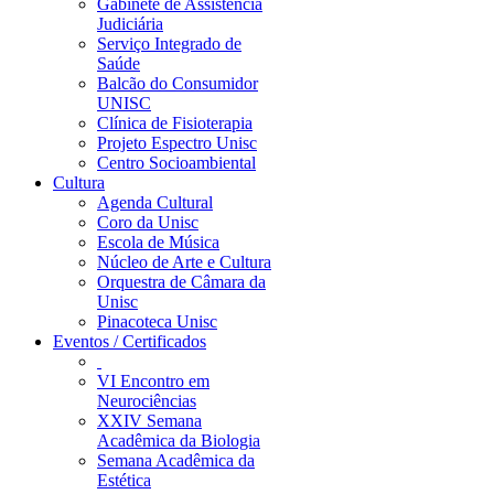
Gabinete de Assistência
Judiciária
Serviço Integrado de
Saúde
Balcão do Consumidor
UNISC
Clínica de Fisioterapia
Projeto Espectro Unisc
Centro Socioambiental
Cultura
Agenda Cultural
Coro da Unisc
Escola de Música
Núcleo de Arte e Cultura
Orquestra de Câmara da
Unisc
Pinacoteca Unisc
Eventos / Certificados
VI Encontro em
Neurociências
XXIV Semana
Acadêmica da Biologia
Semana Acadêmica da
Estética