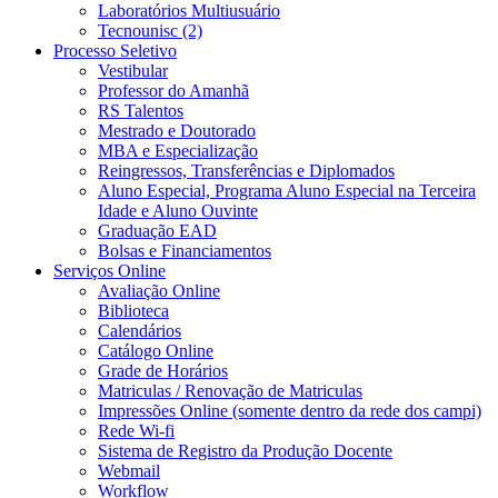
Laboratórios Multiusuário
Tecnounisc (2)
Processo Seletivo
Vestibular
Professor do Amanhã
RS Talentos
Mestrado e Doutorado
MBA e Especialização
Reingressos, Transferências e Diplomados
Aluno Especial, Programa Aluno Especial na Terceira
Idade e Aluno Ouvinte
Graduação EAD
Bolsas e Financiamentos
Serviços Online
Avaliação Online
Biblioteca
Calendários
Catálogo Online
Grade de Horários
Matriculas / Renovação de Matriculas
Impressões Online (somente dentro da rede dos campi)
Rede Wi-fi
Sistema de Registro da Produção Docente
Webmail
Workflow