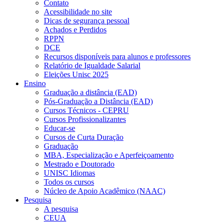
Contato
Acessibilidade no site
Dicas de segurança pessoal
Achados e Perdidos
RPPN
DCE
Recursos disponíveis para alunos e professores
Relatório de Igualdade Salarial
Eleições Unisc 2025
Ensino
Graduação a distância (EAD)
Pós-Graduação a Distância (EAD)
Cursos Técnicos - CEPRU
Cursos Profissionalizantes
Educar-se
Cursos de Curta Duração
Graduação
MBA, Especialização e Aperfeiçoamento
Mestrado e Doutorado
UNISC Idiomas
Todos os cursos
Núcleo de Apoio Acadêmico (NAAC)
Pesquisa
A pesquisa
CEUA