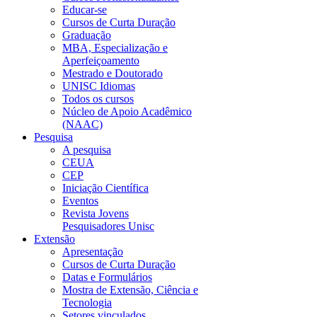
Educar-se
Cursos de Curta Duração
Graduação
MBA, Especialização e
Aperfeiçoamento
Mestrado e Doutorado
UNISC Idiomas
Todos os cursos
Núcleo de Apoio Acadêmico
(NAAC)
Pesquisa
A pesquisa
CEUA
CEP
Iniciação Científica
Eventos
Revista Jovens
Pesquisadores Unisc
Extensão
Apresentação
Cursos de Curta Duração
Datas e Formulários
Mostra de Extensão, Ciência e
Tecnologia
Setores vinculados