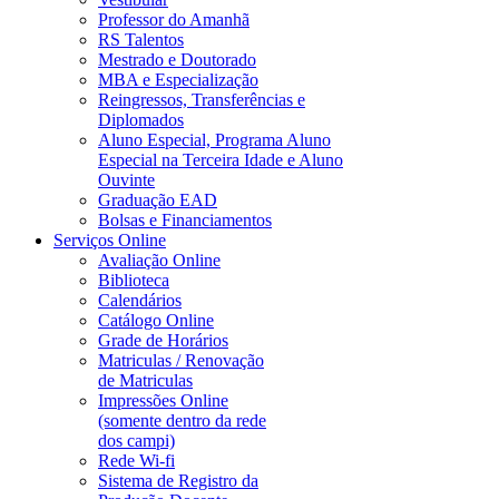
Professor do Amanhã
RS Talentos
Mestrado e Doutorado
MBA e Especialização
Reingressos, Transferências e
Diplomados
Aluno Especial, Programa Aluno
Especial na Terceira Idade e Aluno
Ouvinte
Graduação EAD
Bolsas e Financiamentos
Serviços Online
Avaliação Online
Biblioteca
Calendários
Catálogo Online
Grade de Horários
Matriculas / Renovação
de Matriculas
Impressões Online
(somente dentro da rede
dos campi)
Rede Wi-fi
Sistema de Registro da