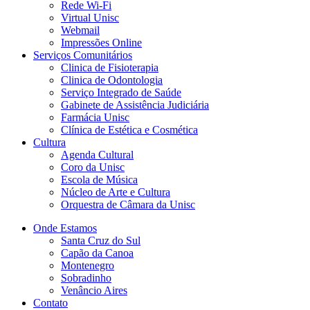
Rede Wi-Fi
Virtual Unisc
Webmail
Impressões Online
Serviços Comunitários
Clinica de Fisioterapia
Clinica de Odontologia
Serviço Integrado de Saúde
Gabinete de Assistência Judiciária
Farmácia Unisc
Clínica de Estética e Cosmética
Cultura
Agenda Cultural
Coro da Unisc
Escola de Música
Núcleo de Arte e Cultura
Orquestra de Câmara da Unisc
Onde Estamos
Santa Cruz do Sul
Capão da Canoa
Montenegro
Sobradinho
Venâncio Aires
Contato