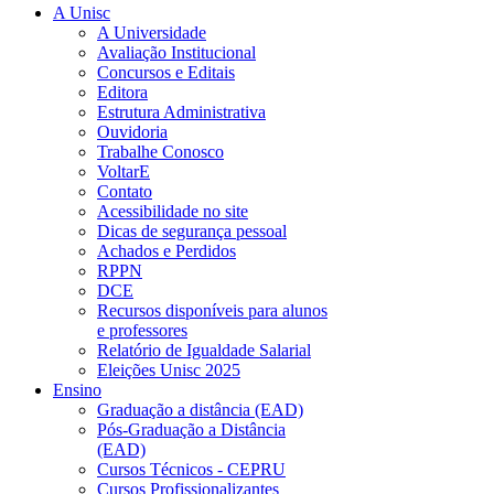
A Unisc
A Universidade
Avaliação Institucional
Concursos e Editais
Editora
Estrutura Administrativa
Ouvidoria
Trabalhe Conosco
VoltarE
Contato
Acessibilidade no site
Dicas de segurança pessoal
Achados e Perdidos
RPPN
DCE
Recursos disponíveis para alunos
e professores
Relatório de Igualdade Salarial
Eleições Unisc 2025
Ensino
Graduação a distância (EAD)
Pós-Graduação a Distância
(EAD)
Cursos Técnicos - CEPRU
Cursos Profissionalizantes