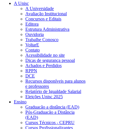
A Unisc
A Universidade
Avaliação Institucional
Concursos e Editais
Editora
Estrutura Administrativa
Ouvidoria
Trabalhe Conosco
VoltarE
Contato
Acessibilidade no site
Dicas de segurança pessoal
Achados e Perdidos
RPPN
DCE
Recursos disponíveis para alunos
e professores
Relatório de Igualdade Salarial
Eleições Unisc 2025
Ensino
Graduação a distância (EAD)
Pós-Graduação a Distância
(EAD)
Cursos Técnicos - CEPRU
Cursos Profissionalizantes