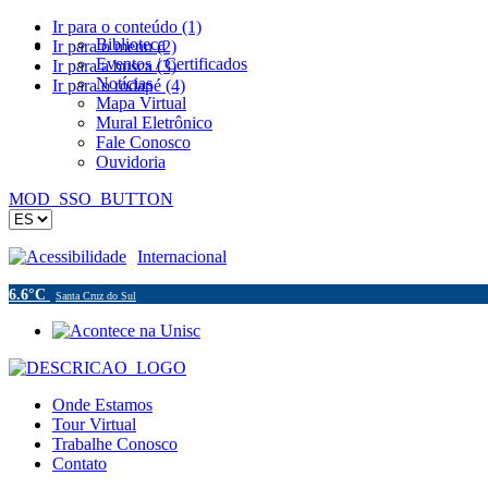
Ir para o conteúdo (1)
Biblioteca
Ir para o menu (2)
Eventos / Certificados
Ir para a busca (3)
Notícias
Ir para o rodapé (4)
Mapa Virtual
Mural Eletrônico
Fale Conosco
Ouvidoria
MOD_SSO_BUTTON
Acessibilidade
Internacional
6.6°C
Santa Cruz do Sul
Onde Estamos
Tour Virtual
Trabalhe Conosco
Contato