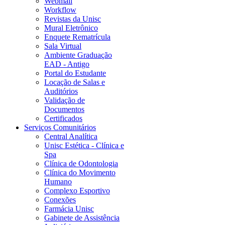
Webmail
Workflow
Revistas da Unisc
Mural Eletrônico
Enquete Rematrícula
Sala Virtual
Ambiente Graduação
EAD - Antigo
Portal do Estudante
Locação de Salas e
Auditórios
Validação de
Documentos
Certificados
Serviços Comunitários
Central Analítica
Unisc Estética - Clínica e
Spa
Clínica de Odontologia
Clínica do Movimento
Humano
Complexo Esportivo
Conexões
Farmácia Unisc
Gabinete de Assistência