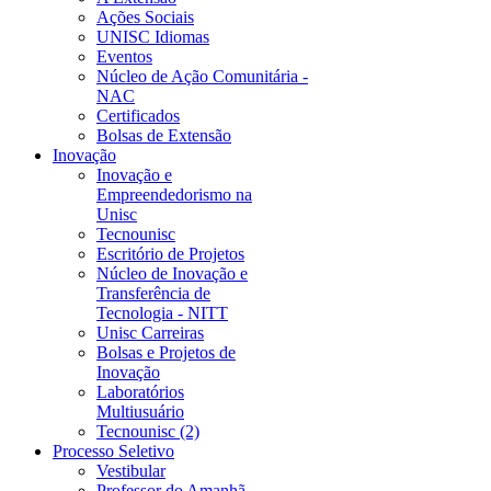
Ações Sociais
UNISC Idiomas
Eventos
Núcleo de Ação Comunitária -
NAC
Certificados
Bolsas de Extensão
Inovação
Inovação e
Empreendedorismo na
Unisc
Tecnounisc
Escritório de Projetos
Núcleo de Inovação e
Transferência de
Tecnologia - NITT
Unisc Carreiras
Bolsas e Projetos de
Inovação
Laboratórios
Multiusuário
Tecnounisc (2)
Processo Seletivo
Vestibular
Professor do Amanhã