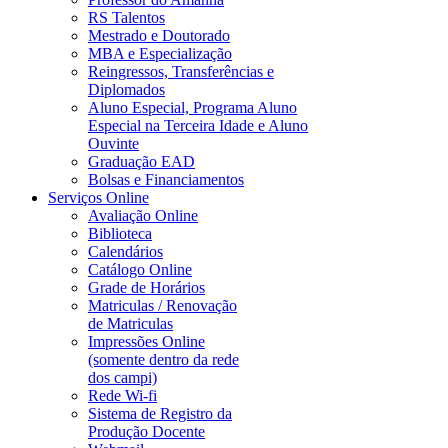
RS Talentos
Mestrado e Doutorado
MBA e Especialização
Reingressos, Transferências e
Diplomados
Aluno Especial, Programa Aluno
Especial na Terceira Idade e Aluno
Ouvinte
Graduação EAD
Bolsas e Financiamentos
Serviços Online
Avaliação Online
Biblioteca
Calendários
Catálogo Online
Grade de Horários
Matriculas / Renovação
de Matriculas
Impressões Online
(somente dentro da rede
dos campi)
Rede Wi-fi
Sistema de Registro da
Produção Docente