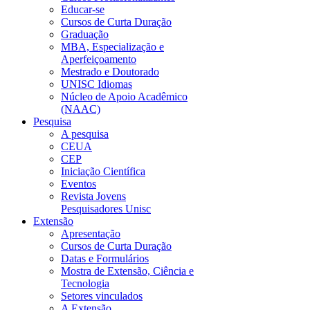
Educar-se
Cursos de Curta Duração
Graduação
MBA, Especialização e
Aperfeiçoamento
Mestrado e Doutorado
UNISC Idiomas
Núcleo de Apoio Acadêmico
(NAAC)
Pesquisa
A pesquisa
CEUA
CEP
Iniciação Científica
Eventos
Revista Jovens
Pesquisadores Unisc
Extensão
Apresentação
Cursos de Curta Duração
Datas e Formulários
Mostra de Extensão, Ciência e
Tecnologia
Setores vinculados
A Extensão