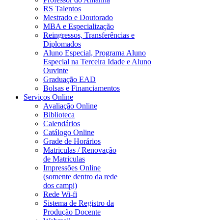
RS Talentos
Mestrado e Doutorado
MBA e Especialização
Reingressos, Transferências e
Diplomados
Aluno Especial, Programa Aluno
Especial na Terceira Idade e Aluno
Ouvinte
Graduação EAD
Bolsas e Financiamentos
Serviços Online
Avaliação Online
Biblioteca
Calendários
Catálogo Online
Grade de Horários
Matriculas / Renovação
de Matriculas
Impressões Online
(somente dentro da rede
dos campi)
Rede Wi-fi
Sistema de Registro da
Produção Docente