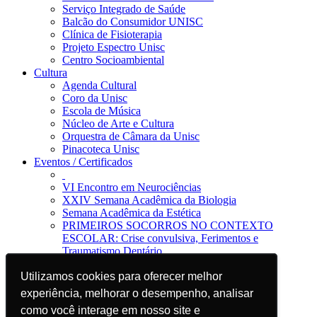
Serviço Integrado de Saúde
Balcão do Consumidor UNISC
Clínica de Fisioterapia
Projeto Espectro Unisc
Centro Socioambiental
Cultura
Agenda Cultural
Coro da Unisc
Escola de Música
Núcleo de Arte e Cultura
Orquestra de Câmara da Unisc
Pinacoteca Unisc
Eventos / Certificados
VI Encontro em Neurociências
XXIV Semana Acadêmica da Biologia
Semana Acadêmica da Estética
PRIMEIROS SOCORROS NO CONTEXTO
ESCOLAR: Crise convulsiva, Ferimentos e
Traumatismo Dentário
Notícias
Utilizamos cookies para oferecer melhor
Utilizamos cookies para oferecer melhor
Jornal da Unisc
Notícias
experiência, melhorar o desempenho, analisar
experiência, melhorar o desempenho, analisar
Imprensa
como você interage em nosso site e
como você interage em nosso site e
Blog EAD