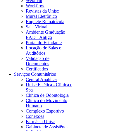
Webmail
Workflow
Revistas da Unisc
Mural Eletrônico
Enquete Rematrícula
Sala Virtual
Ambiente Graduação
EAD - Antigo
Portal do Estudante
Locação de Salas e
Auditórios
Validação de
Documentos
Certificados
Serviços Comunitários
Central Analítica
Unisc Estética - Clínica e
Spa
Clínica de Odontologia
Clínica do Movimento
Humano
Complexo Esportivo
Conexões
Farmácia Unisc
Gabinete de Assistência