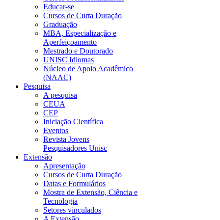
Educar-se
Cursos de Curta Duração
Graduação
MBA, Especialização e
Aperfeiçoamento
Mestrado e Doutorado
UNISC Idiomas
Núcleo de Apoio Acadêmico
(NAAC)
Pesquisa
A pesquisa
CEUA
CEP
Iniciação Científica
Eventos
Revista Jovens
Pesquisadores Unisc
Extensão
Apresentação
Cursos de Curta Duração
Datas e Formulários
Mostra de Extensão, Ciência e
Tecnologia
Setores vinculados
A Extensão