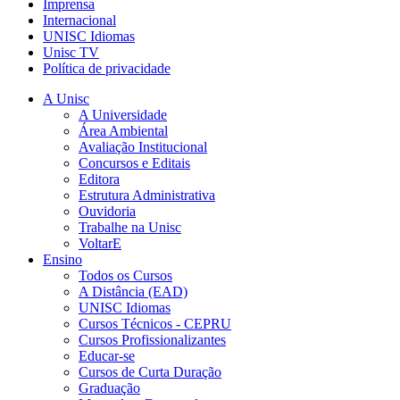
Imprensa
Internacional
UNISC Idiomas
Unisc TV
Política de privacidade
A Unisc
A Universidade
Área Ambiental
Avaliação Institucional
Concursos e Editais
Editora
Estrutura Administrativa
Ouvidoria
Trabalhe na Unisc
VoltarE
Ensino
Todos os Cursos
A Distância (EAD)
UNISC Idiomas
Cursos Técnicos - CEPRU
Cursos Profissionalizantes
Educar-se
Cursos de Curta Duração
Graduação