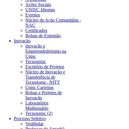
Ações Sociais
UNISC Idiomas
Eventos
Núcleo de Ação Comunitária -
NAC
Certificados
Bolsas de Extensão
Inovação
Inovação e
Empreendedorismo na
Unisc
Tecnounisc
Escritório de Projetos
Núcleo de Inovação e
Transferência de
Tecnologia - NITT
Unisc Carreiras
Bolsas e Projetos de
Inovação
Laboratórios
Multiusuário
Tecnounisc (2)
Processo Seletivo
Vestibular
Professor do Amanhã