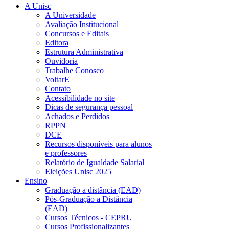
A Unisc
A Universidade
Avaliação Institucional
Concursos e Editais
Editora
Estrutura Administrativa
Ouvidoria
Trabalhe Conosco
VoltarE
Contato
Acessibilidade no site
Dicas de segurança pessoal
Achados e Perdidos
RPPN
DCE
Recursos disponíveis para alunos
e professores
Relatório de Igualdade Salarial
Eleições Unisc 2025
Ensino
Graduação a distância (EAD)
Pós-Graduação a Distância
(EAD)
Cursos Técnicos - CEPRU
Cursos Profissionalizantes