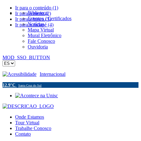
Ir para o conteúdo (1)
Biblioteca
Ir para o menu (2)
Eventos / Certificados
Ir para a busca (3)
Notícias
Ir para o rodapé (4)
Mapa Virtual
Mural Eletrônico
Fale Conosco
Ouvidoria
MOD_SSO_BUTTON
Acessibilidade
Internacional
12.9°C
Santa Cruz do Sul
Onde Estamos
Tour Virtual
Trabalhe Conosco
Contato