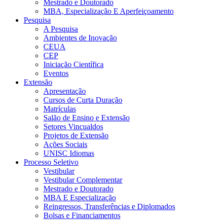
Mestrado e Doutorado
MBA, Especialização E Aperfeiçoamento
Pesquisa
A Pesquisa
Ambientes de Inovação
CEUA
CEP
Iniciação Científica
Eventos
Extensão
Apresentação
Cursos de Curta Duração
Matrículas
Salão de Ensino e Extensão
Setores Vincualdos
Projetos de Extensão
Ações Sociais
UNISC Idiomas
Processo Seletivo
Vestibular
Vestibular Complementar
Mestrado e Doutorado
MBA E Especialização
Reingressos, Transferências e Diplomados
Bolsas e Financiamentos