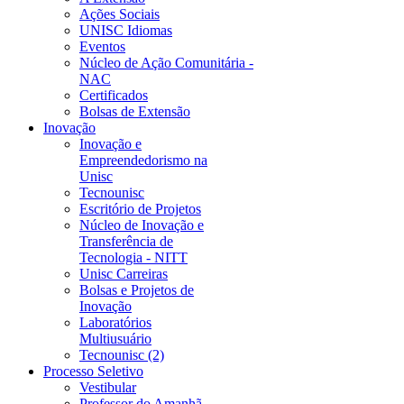
Ações Sociais
UNISC Idiomas
Eventos
Núcleo de Ação Comunitária -
NAC
Certificados
Bolsas de Extensão
Inovação
Inovação e
Empreendedorismo na
Unisc
Tecnounisc
Escritório de Projetos
Núcleo de Inovação e
Transferência de
Tecnologia - NITT
Unisc Carreiras
Bolsas e Projetos de
Inovação
Laboratórios
Multiusuário
Tecnounisc (2)
Processo Seletivo
Vestibular
Professor do Amanhã