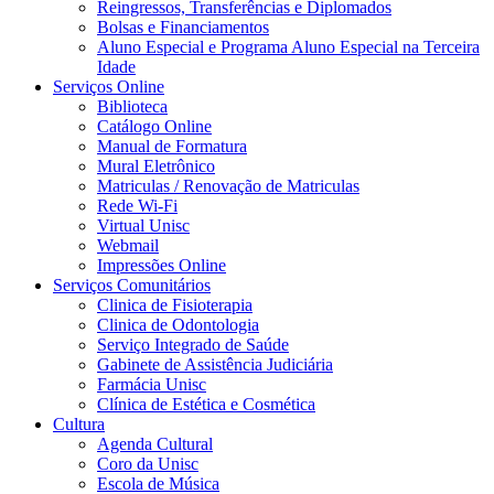
Reingressos, Transferências e Diplomados
Bolsas e Financiamentos
Aluno Especial e Programa Aluno Especial na Terceira
Idade
Serviços Online
Biblioteca
Catálogo Online
Manual de Formatura
Mural Eletrônico
Matriculas / Renovação de Matriculas
Rede Wi-Fi
Virtual Unisc
Webmail
Impressões Online
Serviços Comunitários
Clinica de Fisioterapia
Clinica de Odontologia
Serviço Integrado de Saúde
Gabinete de Assistência Judiciária
Farmácia Unisc
Clínica de Estética e Cosmética
Cultura
Agenda Cultural
Coro da Unisc
Escola de Música