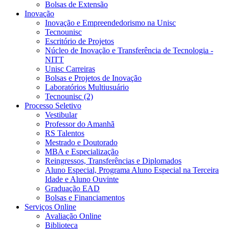
Bolsas de Extensão
Inovação
Inovação e Empreendedorismo na Unisc
Tecnounisc
Escritório de Projetos
Núcleo de Inovação e Transferência de Tecnologia -
NITT
Unisc Carreiras
Bolsas e Projetos de Inovação
Laboratórios Multiusuário
Tecnounisc (2)
Processo Seletivo
Vestibular
Professor do Amanhã
RS Talentos
Mestrado e Doutorado
MBA e Especialização
Reingressos, Transferências e Diplomados
Aluno Especial, Programa Aluno Especial na Terceira
Idade e Aluno Ouvinte
Graduação EAD
Bolsas e Financiamentos
Serviços Online
Avaliação Online
Biblioteca