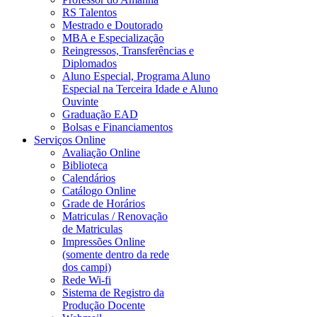
RS Talentos
Mestrado e Doutorado
MBA e Especialização
Reingressos, Transferências e
Diplomados
Aluno Especial, Programa Aluno
Especial na Terceira Idade e Aluno
Ouvinte
Graduação EAD
Bolsas e Financiamentos
Serviços Online
Avaliação Online
Biblioteca
Calendários
Catálogo Online
Grade de Horários
Matriculas / Renovação
de Matriculas
Impressões Online
(somente dentro da rede
dos campi)
Rede Wi-fi
Sistema de Registro da
Produção Docente