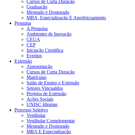
Cursos de Curta Duração
Graduação
Mestrado e Doutorado
MBA, Especialização E Aperfeiçoamento
Pesquisa
A Pesquisa
Ambientes de Inovação
CEUA
CEP
Iniciação Científica
Eventos
Extensão
Apresentação
Cursos de Curta Duração
Matrículas
Salão de Ensino e Extensão
Setores Vincualdos
Projetos de Extensão
Ações Sociais
UNISC Idiomas
Processo Seletivo
Vestibular
Vestibular Complementar
Mestrado e Doutorado
MBA E Especialização