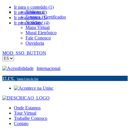
Ir para o conteúdo (1)
Biblioteca
Ir para o menu (2)
Eventos / Certificados
Ir para a busca (3)
Notícias
Ir para o rodapé (4)
Mapa Virtual
Mural Eletrônico
Fale Conosco
Ouvidoria
MOD_SSO_BUTTON
Acessibilidade
Internacional
17.1°C
Santa Cruz do Sul
Onde Estamos
Tour Virtual
Trabalhe Conosco
Contato