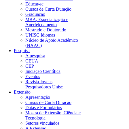
Educar-se
Cursos de Curta Duração
Graduação
MBA, Especialização e
Aperfeiçoamento
Mestrado e Doutorado
UNISC Idiomas
Núcleo de Apoio Acadêmico
(NAAC)
Pesquisa
A pesquisa
CEUA
CEP
Iniciação Científica
Eventos
Revista Jovens
Pesquisadores Unisc
Extensão
Apresentação
Cursos de Curta Duração
Datas e Formulários
Mostra de Extensão, Ciência e
Tecnologia
Setores vinculados
A Extensão