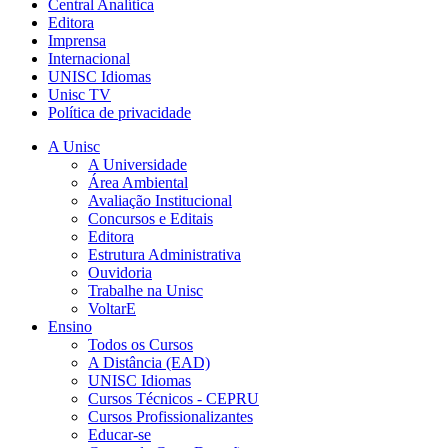
Central Analítica
Editora
Imprensa
Internacional
UNISC Idiomas
Unisc TV
Política de privacidade
A Unisc
A Universidade
Área Ambiental
Avaliação Institucional
Concursos e Editais
Editora
Estrutura Administrativa
Ouvidoria
Trabalhe na Unisc
VoltarE
Ensino
Todos os Cursos
A Distância (EAD)
UNISC Idiomas
Cursos Técnicos - CEPRU
Cursos Profissionalizantes
Educar-se