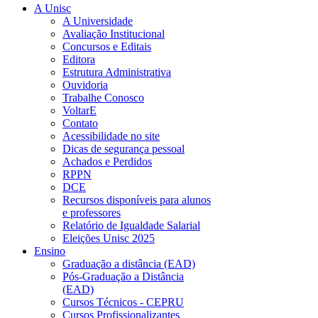
A Unisc
A Universidade
Avaliação Institucional
Concursos e Editais
Editora
Estrutura Administrativa
Ouvidoria
Trabalhe Conosco
VoltarE
Contato
Acessibilidade no site
Dicas de segurança pessoal
Achados e Perdidos
RPPN
DCE
Recursos disponíveis para alunos
e professores
Relatório de Igualdade Salarial
Eleições Unisc 2025
Ensino
Graduação a distância (EAD)
Pós-Graduação a Distância
(EAD)
Cursos Técnicos - CEPRU
Cursos Profissionalizantes