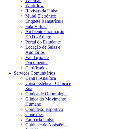
Webmail
Workflow
Revistas da Unisc
Mural Eletrônico
Enquete Rematrícula
Sala Virtual
Ambiente Graduação
EAD - Antigo
Portal do Estudante
Locação de Salas e
Auditórios
Validação de
Documentos
Certificados
Serviços Comunitários
Central Analítica
Unisc Estética - Clínica e
Spa
Clínica de Odontologia
Clínica do Movimento
Humano
Complexo Esportivo
Conexões
Farmácia Unisc
Gabinete de Assistência