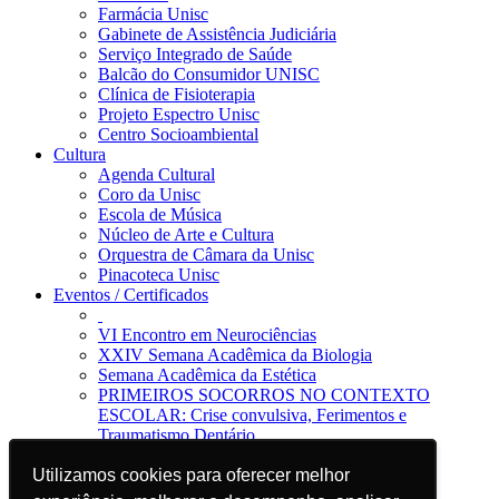
Farmácia Unisc
Gabinete de Assistência Judiciária
Serviço Integrado de Saúde
Balcão do Consumidor UNISC
Clínica de Fisioterapia
Projeto Espectro Unisc
Centro Socioambiental
Cultura
Agenda Cultural
Coro da Unisc
Escola de Música
Núcleo de Arte e Cultura
Orquestra de Câmara da Unisc
Pinacoteca Unisc
Eventos / Certificados
VI Encontro em Neurociências
XXIV Semana Acadêmica da Biologia
Semana Acadêmica da Estética
PRIMEIROS SOCORROS NO CONTEXTO
ESCOLAR: Crise convulsiva, Ferimentos e
Traumatismo Dentário
Notícias
Utilizamos cookies para oferecer melhor
Utilizamos cookies para oferecer melhor
Jornal da Unisc
Notícias