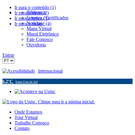
Ir para o conteúdo (1)
Biblioteca
Ir para o menu (2)
Eventos / Certificados
Ir para a busca (3)
Notícias
Ir para o rodapé (4)
Mapa Virtual
Mural Eletrônico
Fale Conosco
Ouvidoria
Entrar
Acessibilidade
Internacional
6.2°C
Santa Cruz do Sul
Onde Estamos
Tour Virtual
Trabalhe Conosco
Contato