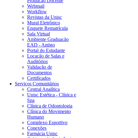
Produção Docente
Webmail
Workflow
Revistas da Unisc
Mural Eletrônico
Enquete Rematrícula
Sala Virtual
Ambiente Graduação
EAD - Antigo
Portal do Estudante
Locação de Salas e
Auditórios
Validação de
Documentos
Certificados
Serviços Comunitários
Central Analítica
Unisc Estética - Clínica e
Spa
Clínica de Odontologia
Clínica do Movimento
Humano
Complexo Esportivo
Conexões
Farmácia Unisc