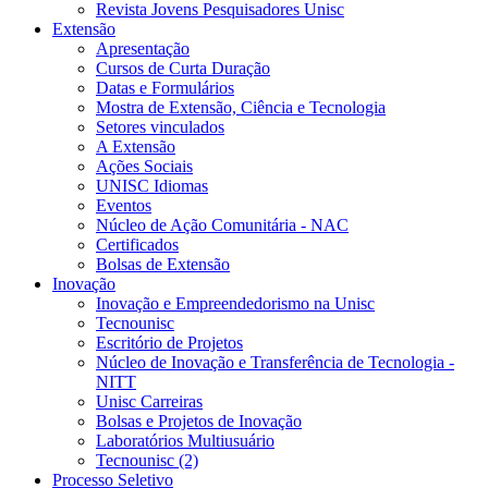
Revista Jovens Pesquisadores Unisc
Extensão
Apresentação
Cursos de Curta Duração
Datas e Formulários
Mostra de Extensão, Ciência e Tecnologia
Setores vinculados
A Extensão
Ações Sociais
UNISC Idiomas
Eventos
Núcleo de Ação Comunitária - NAC
Certificados
Bolsas de Extensão
Inovação
Inovação e Empreendedorismo na Unisc
Tecnounisc
Escritório de Projetos
Núcleo de Inovação e Transferência de Tecnologia -
NITT
Unisc Carreiras
Bolsas e Projetos de Inovação
Laboratórios Multiusuário
Tecnounisc (2)
Processo Seletivo