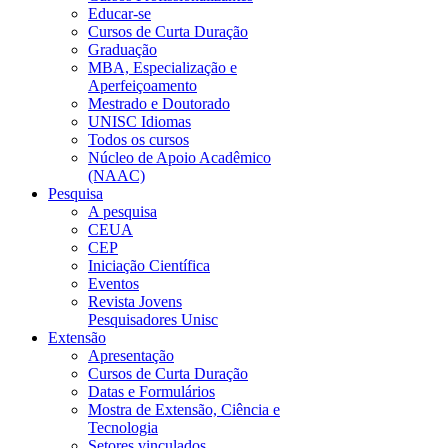
Educar-se
Cursos de Curta Duração
Graduação
MBA, Especialização e
Aperfeiçoamento
Mestrado e Doutorado
UNISC Idiomas
Todos os cursos
Núcleo de Apoio Acadêmico
(NAAC)
Pesquisa
A pesquisa
CEUA
CEP
Iniciação Científica
Eventos
Revista Jovens
Pesquisadores Unisc
Extensão
Apresentação
Cursos de Curta Duração
Datas e Formulários
Mostra de Extensão, Ciência e
Tecnologia
Setores vinculados