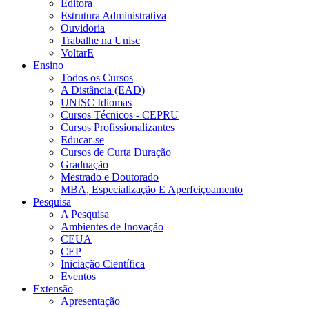
Editora
Estrutura Administrativa
Ouvidoria
Trabalhe na Unisc
VoltarE
Ensino
Todos os Cursos
A Distância (EAD)
UNISC Idiomas
Cursos Técnicos - CEPRU
Cursos Profissionalizantes
Educar-se
Cursos de Curta Duração
Graduação
Mestrado e Doutorado
MBA, Especialização E Aperfeiçoamento
Pesquisa
A Pesquisa
Ambientes de Inovação
CEUA
CEP
Iniciação Científica
Eventos
Extensão
Apresentação