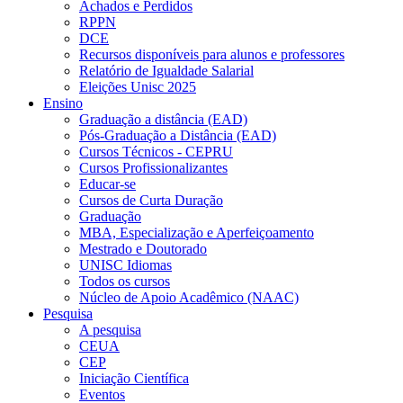
Achados e Perdidos
RPPN
DCE
Recursos disponíveis para alunos e professores
Relatório de Igualdade Salarial
Eleições Unisc 2025
Ensino
Graduação a distância (EAD)
Pós-Graduação a Distância (EAD)
Cursos Técnicos - CEPRU
Cursos Profissionalizantes
Educar-se
Cursos de Curta Duração
Graduação
MBA, Especialização e Aperfeiçoamento
Mestrado e Doutorado
UNISC Idiomas
Todos os cursos
Núcleo de Apoio Acadêmico (NAAC)
Pesquisa
A pesquisa
CEUA
CEP
Iniciação Científica
Eventos