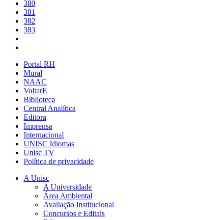
380
381
382
383
Portal RH
Mural
NAAC
VoltarE
Biblioteca
Central Analítica
Editora
Imprensa
Internacional
UNISC Idiomas
Unisc TV
Política de privacidade
A Unisc
A Universidade
Área Ambiental
Avaliação Institucional
Concursos e Editais