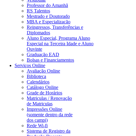
Professor do Amanhã
RS Talentos
Mestrado e Doutorado
MBA e Especialização
Reingressos, Transferências e
Diplomados
Aluno Especial, Programa Aluno
Especial na Terceira Idade e Aluno
Ouvinte
Graduação EAD
Bolsas e Financiamentos
Serviços Online
Avaliação Online
Biblioteca
Calendários
Catálogo Online
Grade de Horários
Matriculas / Renovação
de Matriculas
Impressões Online
(somente dentro da rede
dos campi)
Rede Wi-fi
Sistema de Registro da