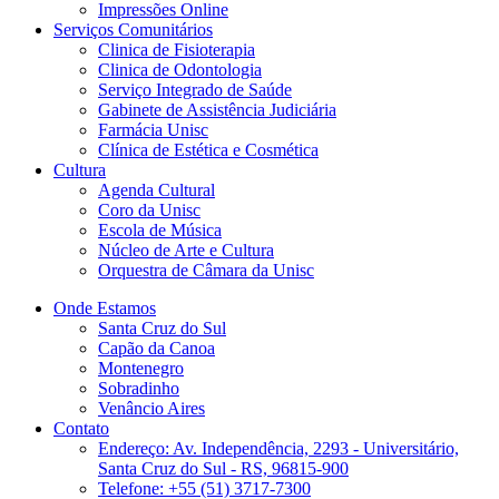
Impressões Online
Serviços Comunitários
Clinica de Fisioterapia
Clinica de Odontologia
Serviço Integrado de Saúde
Gabinete de Assistência Judiciária
Farmácia Unisc
Clínica de Estética e Cosmética
Cultura
Agenda Cultural
Coro da Unisc
Escola de Música
Núcleo de Arte e Cultura
Orquestra de Câmara da Unisc
Onde Estamos
Santa Cruz do Sul
Capão da Canoa
Montenegro
Sobradinho
Venâncio Aires
Contato
Endereço: Av. Independência, 2293 - Universitário,
Santa Cruz do Sul - RS, 96815-900
Telefone: +55 (51) 3717-7300