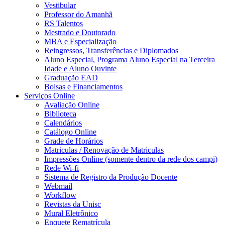
Vestibular
Professor do Amanhã
RS Talentos
Mestrado e Doutorado
MBA e Especialização
Reingressos, Transferências e Diplomados
Aluno Especial, Programa Aluno Especial na Terceira
Idade e Aluno Ouvinte
Graduação EAD
Bolsas e Financiamentos
Serviços Online
Avaliação Online
Biblioteca
Calendários
Catálogo Online
Grade de Horários
Matriculas / Renovação de Matriculas
Impressões Online (somente dentro da rede dos campi)
Rede Wi-fi
Sistema de Registro da Produção Docente
Webmail
Workflow
Revistas da Unisc
Mural Eletrônico
Enquete Rematrícula