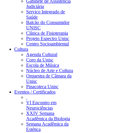
Gabinete de Assistência
Judiciária
Serviço Integrado de
Saúde
Balcão do Consumidor
UNISC
Clínica de Fisioterapia
Projeto Espectro Unisc
Centro Socioambiental
Cultura
Agenda Cultural
Coro da Unisc
Escola de Música
Núcleo de Arte e Cultura
Orquestra de Câmara da
Unisc
Pinacoteca Unisc
Eventos / Certificados
VI Encontro em
Neurociências
XXIV Semana
Acadêmica da Biologia
Semana Acadêmica da
Estética