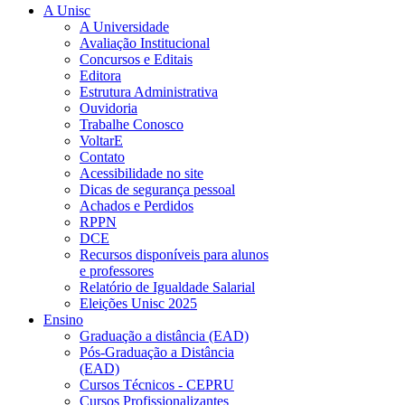
A Unisc
A Universidade
Avaliação Institucional
Concursos e Editais
Editora
Estrutura Administrativa
Ouvidoria
Trabalhe Conosco
VoltarE
Contato
Acessibilidade no site
Dicas de segurança pessoal
Achados e Perdidos
RPPN
DCE
Recursos disponíveis para alunos
e professores
Relatório de Igualdade Salarial
Eleições Unisc 2025
Ensino
Graduação a distância (EAD)
Pós-Graduação a Distância
(EAD)
Cursos Técnicos - CEPRU
Cursos Profissionalizantes