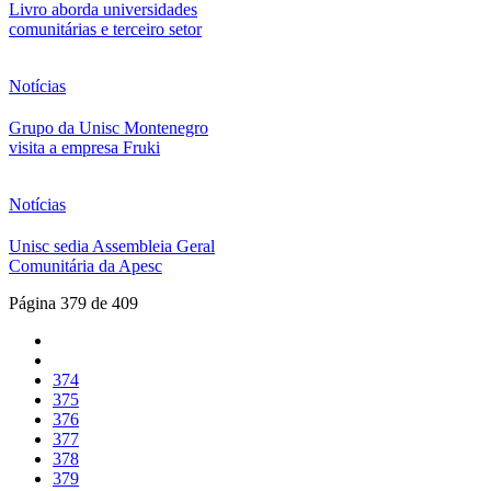
Livro aborda universidades
comunitárias e terceiro setor
Notícias
Grupo da Unisc Montenegro
visita a empresa Fruki
Notícias
Unisc sedia Assembleia Geral
Comunitária da Apesc
Página 379 de 409
374
375
376
377
378
379