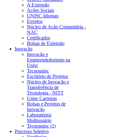
A Extensão
Ações Sociais
UNISC Idiomas
Eventos
Núcleo de Ação Comunitária -
NAC
Certificados
Bolsas de Extensão
Inovação
Inovação e
Empreendedorismo na
Unisc
Tecnounisc
Escritório de Projetos
Núcleo de Inovação e
Transferência de
Tecnologia - NITT
Unisc Carreiras
Bolsas e Projetos de
Inovação
Laboratórios
Multiusuário
Tecnounisc (2)
Processo Seletivo
Vestibular