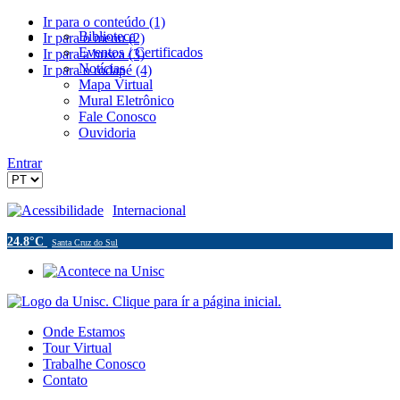
Ir para o conteúdo (1)
Biblioteca
Ir para o menu (2)
Eventos / Certificados
Ir para a busca (3)
Notícias
Ir para o rodapé (4)
Mapa Virtual
Mural Eletrônico
Fale Conosco
Ouvidoria
Entrar
Acessibilidade
Internacional
24.8°C
Santa Cruz do Sul
Onde Estamos
Tour Virtual
Trabalhe Conosco
Contato