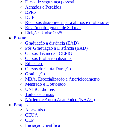
Dicas de segurança pessoal
Achados e Perdidos
RPPN
DCE
Recursos disponíveis para alunos e professores
Relatório de Igualdade Salarial
Eleições Unisc 2025
Ensino
Graduação a distância (EAD)
Pós-Graduação a Distância (EAD)
Cursos Técnicos - CEPRU
Cursos Profissionalizantes
Educar-se
Cursos de Curta Duração
Graduação
MBA, Especialização e Aperfeiçoamento
Mestrado e Doutorado
UNISC Idiomas
Todos os cursos
Núcleo de Apoio Acadêmico (NAAC)
Pesquisa
A pesquisa
CEUA
CEP
Iniciação Científica