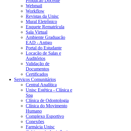
Produção Docente
Webmail
Workflow
Revistas da Unisc
Mural Eletrônico
Enquete Rematrícula
Sala Virtual
Ambiente Graduação
EAD - Antigo
Portal do Estudante
Locação de Salas e
Auditórios
Validação de
Documentos
Certificados
Serviços Comunitários
Central Analítica
Unisc Estética - Clínica e
Spa
Clínica de Odontologia
Clínica do Movimento
Humano
Complexo Esportivo
Conexões
Farmácia Unisc