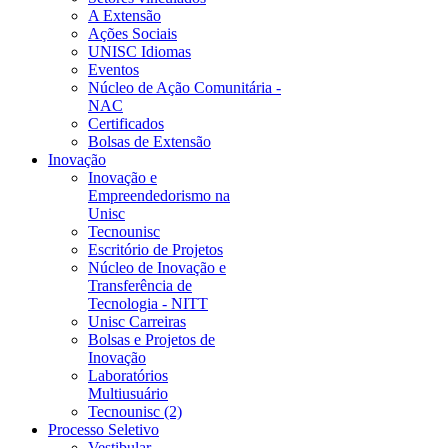
A Extensão
Ações Sociais
UNISC Idiomas
Eventos
Núcleo de Ação Comunitária -
NAC
Certificados
Bolsas de Extensão
Inovação
Inovação e
Empreendedorismo na
Unisc
Tecnounisc
Escritório de Projetos
Núcleo de Inovação e
Transferência de
Tecnologia - NITT
Unisc Carreiras
Bolsas e Projetos de
Inovação
Laboratórios
Multiusuário
Tecnounisc (2)
Processo Seletivo
Vestibular