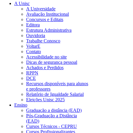
A Unisc
A Universidade
Avaliação Institucional
Concursos e Editais
Editora
Estrutura Administrativa
Ouvidoria
Trabalhe Conosco
VoltarE
Contato
Acessibilidade no site
Dicas de segurança pessoal
Achados e Perdidos
RPPN
DCE
Recursos disponíveis para alunos
e professores
Relatório de Igualdade Salarial
Eleições Unisc 2025
Ensino
Graduação a distância (EAD)
Pós-Graduação a Distância
(EAD)
Cursos Técnicos - CEPRU
Cursos Profissionalizantes