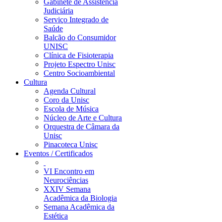
Gabinete de Assistência
Judiciária
Serviço Integrado de
Saúde
Balcão do Consumidor
UNISC
Clínica de Fisioterapia
Projeto Espectro Unisc
Centro Socioambiental
Cultura
Agenda Cultural
Coro da Unisc
Escola de Música
Núcleo de Arte e Cultura
Orquestra de Câmara da
Unisc
Pinacoteca Unisc
Eventos / Certificados
VI Encontro em
Neurociências
XXIV Semana
Acadêmica da Biologia
Semana Acadêmica da
Estética