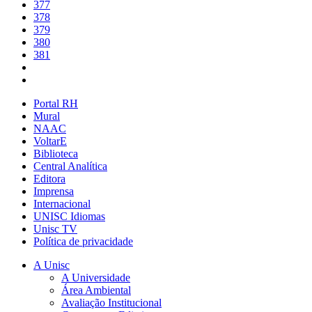
377
378
379
380
381
Portal RH
Mural
NAAC
VoltarE
Biblioteca
Central Analítica
Editora
Imprensa
Internacional
UNISC Idiomas
Unisc TV
Política de privacidade
A Unisc
A Universidade
Área Ambiental
Avaliação Institucional