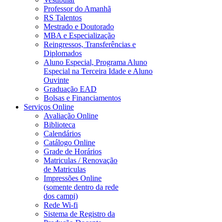
Professor do Amanhã
RS Talentos
Mestrado e Doutorado
MBA e Especialização
Reingressos, Transferências e
Diplomados
Aluno Especial, Programa Aluno
Especial na Terceira Idade e Aluno
Ouvinte
Graduação EAD
Bolsas e Financiamentos
Serviços Online
Avaliação Online
Biblioteca
Calendários
Catálogo Online
Grade de Horários
Matriculas / Renovação
de Matriculas
Impressões Online
(somente dentro da rede
dos campi)
Rede Wi-fi
Sistema de Registro da