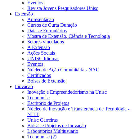
Eventos
Revista Jovens Pesquisadores Unisc
Extensão
Apresentação
Cursos de Curta Duração
Datas e Formulários
Mostra de Extensão, Ciência e Tecnologia
Setores vinculados
A Extensão
Ações Sociais
UNISC Idiomas
Eventos
Núcleo de Ação Comunitária - NAC
Certificados
Bolsas de Extensão
Inovação
Inovação e Empreendedorismo na Unisc
Tecnounisc
Escritório de Projetos
Núcleo de Inovação e Transferência de Tecnologia -
NITT
Unisc Carreiras
Bolsas e Projetos de Inovação
Laboratórios Multiusuário
Tecnounisc (2)