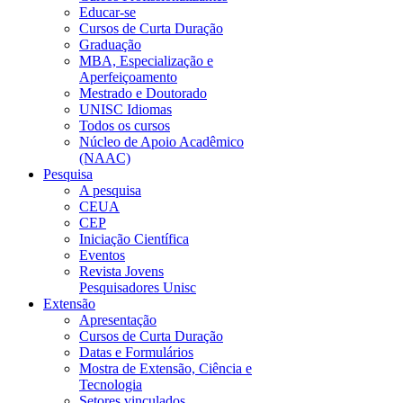
Educar-se
Cursos de Curta Duração
Graduação
MBA, Especialização e
Aperfeiçoamento
Mestrado e Doutorado
UNISC Idiomas
Todos os cursos
Núcleo de Apoio Acadêmico
(NAAC)
Pesquisa
A pesquisa
CEUA
CEP
Iniciação Científica
Eventos
Revista Jovens
Pesquisadores Unisc
Extensão
Apresentação
Cursos de Curta Duração
Datas e Formulários
Mostra de Extensão, Ciência e
Tecnologia
Setores vinculados