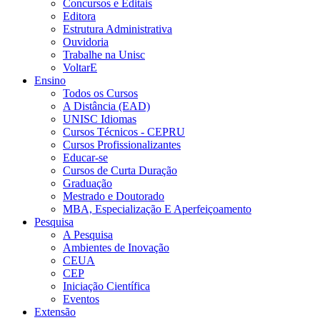
Concursos e Editais
Editora
Estrutura Administrativa
Ouvidoria
Trabalhe na Unisc
VoltarE
Ensino
Todos os Cursos
A Distância (EAD)
UNISC Idiomas
Cursos Técnicos - CEPRU
Cursos Profissionalizantes
Educar-se
Cursos de Curta Duração
Graduação
Mestrado e Doutorado
MBA, Especialização E Aperfeiçoamento
Pesquisa
A Pesquisa
Ambientes de Inovação
CEUA
CEP
Iniciação Científica
Eventos
Extensão